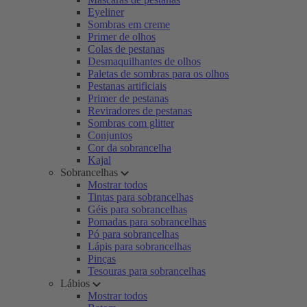
Eyeliner
Sombras em creme
Primer de olhos
Colas de pestanas
Desmaquilhantes de olhos
Paletas de sombras para os olhos
Pestanas artificiais
Primer de pestanas
Reviradores de pestanas
Sombras com glitter
Conjuntos
Cor da sobrancelha
Kajal
Sobrancelhas
Mostrar todos
Tintas para sobrancelhas
Géis para sobrancelhas
Pomadas para sobrancelhas
Pó para sobrancelhas
Lápis para sobrancelhas
Pinças
Tesouras para sobrancelhas
Lábios
Mostrar todos