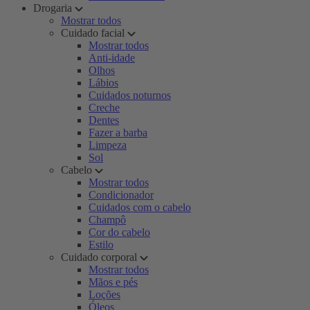
Drogaria
Mostrar todos
Cuidado facial
Mostrar todos
Anti-idade
Olhos
Lábios
Cuidados noturnos
Creche
Dentes
Fazer a barba
Limpeza
Sol
Cabelo
Mostrar todos
Condicionador
Cuidados com o cabelo
Champô
Cor do cabelo
Estilo
Cuidado corporal
Mostrar todos
Mãos e pés
Loções
Óleos