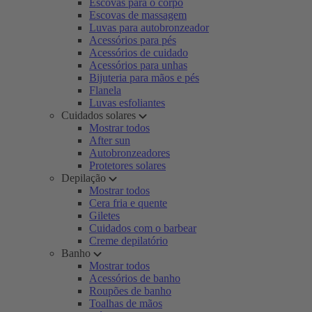
Escovas para o corpo
Escovas de massagem
Luvas para autobronzeador
Acessórios para pés
Acessórios de cuidado
Acessórios para unhas
Bijuteria para mãos e pés
Flanela
Luvas esfoliantes
Cuidados solares
Mostrar todos
After sun
Autobronzeadores
Protetores solares
Depilação
Mostrar todos
Cera fria e quente
Giletes
Cuidados com o barbear
Creme depilatório
Banho
Mostrar todos
Acessórios de banho
Roupões de banho
Toalhas de mãos