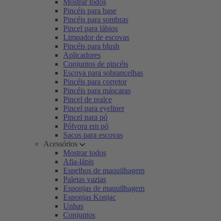
Mostrar todos
Pincéis para base
Pincéis para sombras
Pincel para lábios
Limpador de escovas
Pincéis para blush
Aplicadores
Conjuntos de pincéis
Escova para sobrancelhas
Pincéis para corretor
Pincéis para máscaras
Pincel de realce
Pincel para eyeliner
Pincel para pó
Pólvora em pó
Sacos para escovas
Acessórios
Mostrar todos
Afia-lápis
Espelhos de maquilhagem
Paletas vazias
Esponjas de maquilhagem
Esponjas Konjac
Unhas
Conjuntos