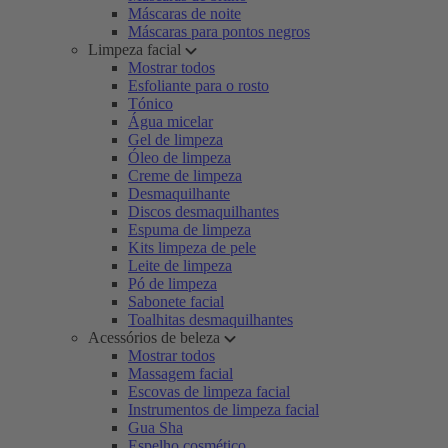
Máscaras de noite
Máscaras para pontos negros
Limpeza facial
Mostrar todos
Esfoliante para o rosto
Tónico
Água micelar
Gel de limpeza
Óleo de limpeza
Creme de limpeza
Desmaquilhante
Discos desmaquilhantes
Espuma de limpeza
Kits limpeza de pele
Leite de limpeza
Pó de limpeza
Sabonete facial
Toalhitas desmaquilhantes
Acessórios de beleza
Mostrar todos
Massagem facial
Escovas de limpeza facial
Instrumentos de limpeza facial
Gua Sha
Espelho cosmético