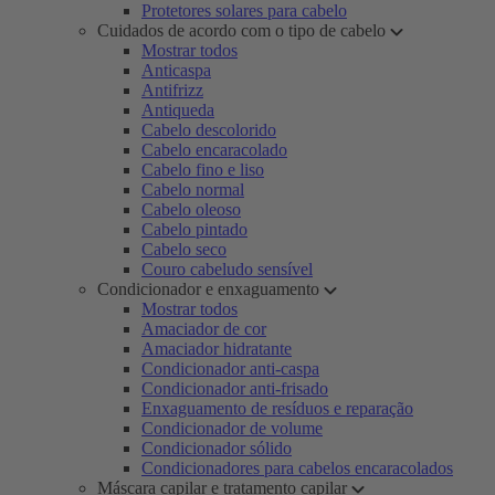
Protetores solares para cabelo
Cuidados de acordo com o tipo de cabelo
Mostrar todos
Anticaspa
Antifrizz
Antiqueda
Cabelo descolorido
Cabelo encaracolado
Cabelo fino e liso
Cabelo normal
Cabelo oleoso
Cabelo pintado
Cabelo seco
Couro cabeludo sensível
Condicionador e enxaguamento
Mostrar todos
Amaciador de cor
Amaciador hidratante
Condicionador anti-caspa
Condicionador anti-frisado
Enxaguamento de resíduos e reparação
Condicionador de volume
Condicionador sólido
Condicionadores para cabelos encaracolados
Máscara capilar e tratamento capilar