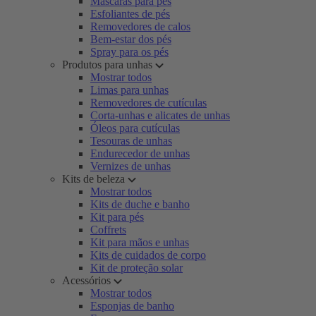
Máscaras para pés
Esfoliantes de pés
Removedores de calos
Bem-estar dos pés
Spray para os pés
Produtos para unhas
Mostrar todos
Limas para unhas
Removedores de cutículas
Corta-unhas e alicates de unhas
Óleos para cutículas
Tesouras de unhas
Endurecedor de unhas
Vernizes de unhas
Kits de beleza
Mostrar todos
Kits de duche e banho
Kit para pés
Coffrets
Kit para mãos e unhas
Kits de cuidados de corpo
Kit de proteção solar
Acessórios
Mostrar todos
Esponjas de banho