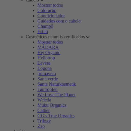
Mostrar todos
Coloração
Condicionador
Cuidados com o cabelo
Champô
Estilo
Cosméticos naturais certificados
Mostrar todos
MÁDARA
Hej Organic
Heliotrop
Lavera
Logona
primavera
Santaverde
Sante Naturkosmetik
Tautropfen
We Love The Planet
Weleda
Mukti Organics
Cattier
GG's True Organics
Trilogy
Zao