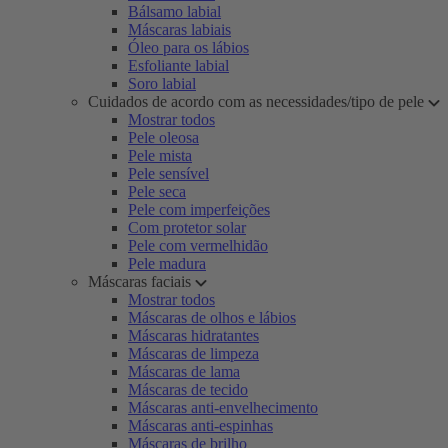
Bálsamo labial
Máscaras labiais
Óleo para os lábios
Esfoliante labial
Soro labial
Cuidados de acordo com as necessidades/tipo de pele
Mostrar todos
Pele oleosa
Pele mista
Pele sensível
Pele seca
Pele com imperfeições
Com protetor solar
Pele com vermelhidão
Pele madura
Máscaras faciais
Mostrar todos
Máscaras de olhos e lábios
Máscaras hidratantes
Máscaras de limpeza
Máscaras de lama
Máscaras de tecido
Máscaras anti-envelhecimento
Máscaras anti-espinhas
Máscaras de brilho