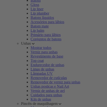
Batom
Gloss
Lip liner
Lip plumber
Batons líquidos
Acessórios para lábios
Batom mate
Lip balm
Primário para lábios
Conjuntos de batons
Unhas
Mostrar todos
Verniz para unhas
Revestimento de base
Top coat
Endurecedor de unhas
Limas de unhas
Lâmpadas UV
Removedor de cutículas
Removedor de verniz para unhas
Unhas postiças e Nail Art
Verniz de unhas de gel
Cuidados para unhas
Kits de unhas
Pincéis de maquilhagem