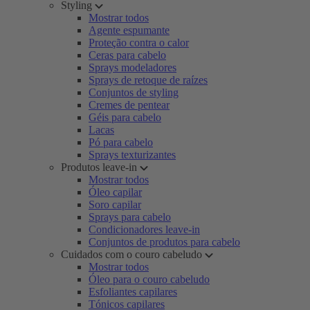
Styling
Mostrar todos
Agente espumante
Proteção contra o calor
Ceras para cabelo
Sprays modeladores
Sprays de retoque de raízes
Conjuntos de styling
Cremes de pentear
Géis para cabelo
Lacas
Pó para cabelo
Sprays texturizantes
Produtos leave-in
Mostrar todos
Óleo capilar
Soro capilar
Sprays para cabelo
Condicionadores leave-in
Conjuntos de produtos para cabelo
Cuidados com o couro cabeludo
Mostrar todos
Óleo para o couro cabeludo
Esfoliantes capilares
Tónicos capilares