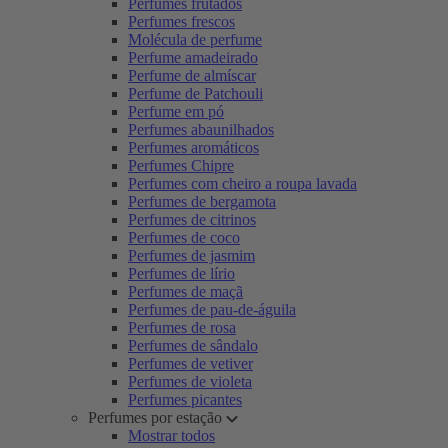
Perfumes frutados
Perfumes frescos
Molécula de perfume
Perfume amadeirado
Perfume de almíscar
Perfume de Patchouli
Perfume em pó
Perfumes abaunilhados
Perfumes aromáticos
Perfumes Chipre
Perfumes com cheiro a roupa lavada
Perfumes de bergamota
Perfumes de citrinos
Perfumes de coco
Perfumes de jasmim
Perfumes de lírio
Perfumes de maçã
Perfumes de pau-de-águila
Perfumes de rosa
Perfumes de sândalo
Perfumes de vetiver
Perfumes de violeta
Perfumes picantes
Perfumes por estação
Mostrar todos