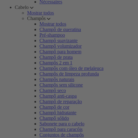
Nécessaires
Cabelo
Mostrar todos
Champôs
Mostrar todos
Champô de queratina
Pré-shampoo
Champô suavizante
Champô volumizador
Champô para homem
Champô de prata
Champôs 2 em 1
Champôs com óleo de melaleuca
Champôs de limpeza profunda
Champôs naturais
Champôs sem silicone
Champô seco
Champô anti-caspa
Champô de reparação
Champô de cor
Champô hidratante
Champô sólido
Sabonete para o cabelo
Champô para caracóis
Conjuntos de champôs