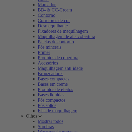
Marcador
BB- & CC-Cream
Contorno
Corretores de cor
Desmaquilhante
Fixadores de maquilhagem
Maquilhagem de alta cobertura
Paletas de contorno
Pós minerais
Primer
Produtos de cobertura
Acessórios
Maquilhagem anti-idade
Bronzeadores
Bases compactas
Bases em creme
Produtos de efeitos
Bases líquidas
Pós compactos
Pós soltos
Kits de maquilhagem
Olhos
Mostrar todos
Sombras
Máscaras de pestanas