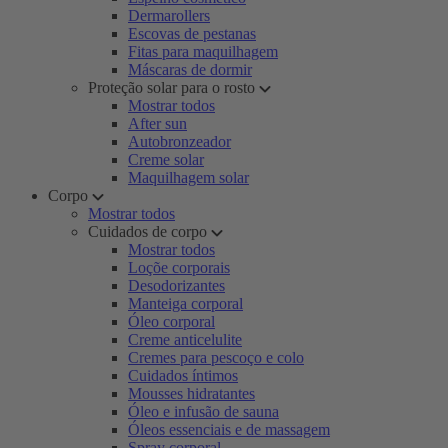
Dermarollers
Escovas de pestanas
Fitas para maquilhagem
Máscaras de dormir
Proteção solar para o rosto
Mostrar todos
After sun
Autobronzeador
Creme solar
Maquilhagem solar
Corpo
Mostrar todos
Cuidados de corpo
Mostrar todos
Loçõe corporais
Desodorizantes
Manteiga corporal
Óleo corporal
Creme anticelulite
Cremes para pescoço e colo
Cuidados íntimos
Mousses hidratantes
Óleo e infusão de sauna
Óleos essenciais e de massagem
Spray corporal