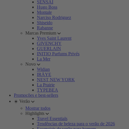
SENSAI
Hugo Boss
Montale
Narciso Rodriguez
Shiseido
Rabanne
Marcas Premium
Yves Saint Laurent
GIVENCHY
GUERLAIN
INITIO Parfums Privés
La Mer
Novo
Widian
IRÄYE
NEST NEW YORK
La Prairie
TYPEBEA
Promoções e best-sellers
☀️ Verão
Mostrar todos
Highlights
Travel Essentials
Tendências de beleza para o verão de 2026
Essenciais de verão para homem