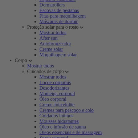
Dermarollers
Escovas de pestanas
Fitas para maquilhagem
Máscaras de dormir
Proteção solar para o rosto
Mostrar todos
After sun
Autobronzeador
Creme solar
Maquilhagem solar
Corpo
Mostrar todos
Cuidados de corpo
Mostrar todos
Loçõe corporais
Desodorizantes
Manteiga corporal
Óleo corporal
Creme anticelulite
Cremes para pescoço e colo
Cuidados íntimos
Mousses hidratantes
Óleo e infusão de sauna
Óleos essenciais e de massagem
Spray corporal