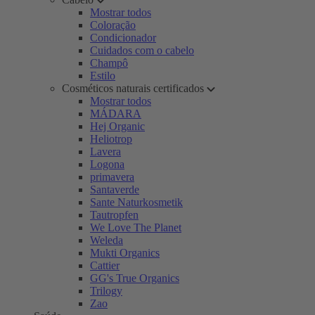
Mostrar todos
Coloração
Condicionador
Cuidados com o cabelo
Champô
Estilo
Cosméticos naturais certificados
Mostrar todos
MÁDARA
Hej Organic
Heliotrop
Lavera
Logona
primavera
Santaverde
Sante Naturkosmetik
Tautropfen
We Love The Planet
Weleda
Mukti Organics
Cattier
GG's True Organics
Trilogy
Zao