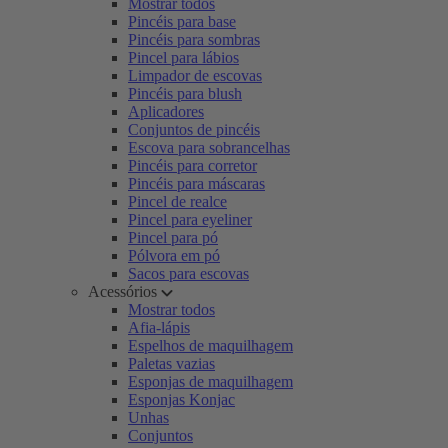
Mostrar todos
Pincéis para base
Pincéis para sombras
Pincel para lábios
Limpador de escovas
Pincéis para blush
Aplicadores
Conjuntos de pincéis
Escova para sobrancelhas
Pincéis para corretor
Pincéis para máscaras
Pincel de realce
Pincel para eyeliner
Pincel para pó
Pólvora em pó
Sacos para escovas
Acessórios
Mostrar todos
Afia-lápis
Espelhos de maquilhagem
Paletas vazias
Esponjas de maquilhagem
Esponjas Konjac
Unhas
Conjuntos