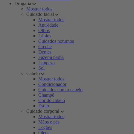
Drogaria
Mostrar todos
Cuidado facial
Mostrar todos
Anti-idade
Olhos
Lábios
Cuidados noturnos
Creche
Dentes
Fazer a barba
Limpeza
Sol
Cabelo
Mostrar todos
Condicionador
Cuidados com o cabelo
Champô
Cor do cabelo
Estilo
Cuidado corporal
Mostrar todos
Mãos e pés
Loções
Óleos