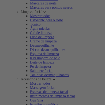
Máscaras de noite
Máscaras para pontos negros
Limpeza facial
Mostrar todos
Esfoliante para o rosto
Tónico
Água micelar
Gel de limpeza
Óleo de limpeza
Creme de limpeza
Desmaquilhante
Discos desmaquilhantes
Espuma de limpeza
Kits limpeza de pele
Leite de limpeza
Pó de limpeza
Sabonete facial
Toalhitas desmaquilhantes
Acessórios de beleza
Mostrar todos
Massagem facial
Escovas de limpeza facial
Instrumentos de limpeza facial
Gua Sha
Espelho cosmético