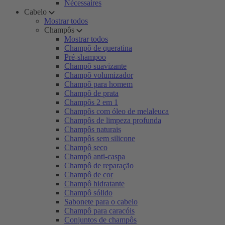
Nécessaires
Cabelo
Mostrar todos
Champôs
Mostrar todos
Champô de queratina
Pré-shampoo
Champô suavizante
Champô volumizador
Champô para homem
Champô de prata
Champôs 2 em 1
Champôs com óleo de melaleuca
Champôs de limpeza profunda
Champôs naturais
Champôs sem silicone
Champô seco
Champô anti-caspa
Champô de reparação
Champô de cor
Champô hidratante
Champô sólido
Sabonete para o cabelo
Champô para caracóis
Conjuntos de champôs