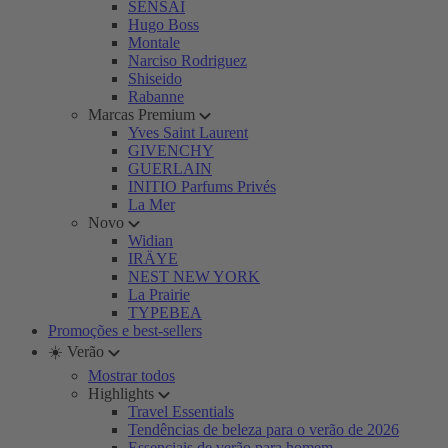
SENSAI
Hugo Boss
Montale
Narciso Rodriguez
Shiseido
Rabanne
Marcas Premium
Yves Saint Laurent
GIVENCHY
GUERLAIN
INITIO Parfums Privés
La Mer
Novo
Widian
IRÄYE
NEST NEW YORK
La Prairie
TYPEBEA
Promoções e best-sellers
☀️ Verão
Mostrar todos
Highlights
Travel Essentials
Tendências de beleza para o verão de 2026
Essenciais de verão para homem