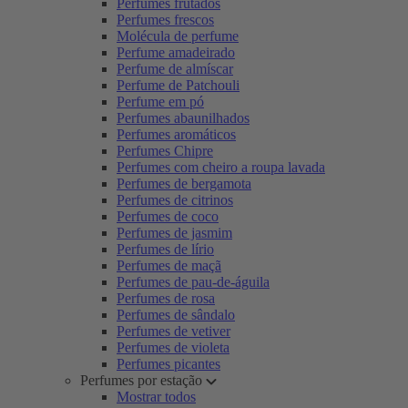
Perfumes frutados
Perfumes frescos
Molécula de perfume
Perfume amadeirado
Perfume de almíscar
Perfume de Patchouli
Perfume em pó
Perfumes abaunilhados
Perfumes aromáticos
Perfumes Chipre
Perfumes com cheiro a roupa lavada
Perfumes de bergamota
Perfumes de citrinos
Perfumes de coco
Perfumes de jasmim
Perfumes de lírio
Perfumes de maçã
Perfumes de pau-de-águila
Perfumes de rosa
Perfumes de sândalo
Perfumes de vetiver
Perfumes de violeta
Perfumes picantes
Perfumes por estação
Mostrar todos