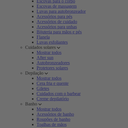
Escovas para o corpo
Escovas de massagem
Luvas para autobronzeador
Acessórios para pés
Acessórios de cuidado
Acessórios para unhas
Bijuteria para mãos e pés
Flanela
Luvas esfoliantes
Cuidados solares
Mostrar todos
After sun
Autobronzeadores
Protetores solares
Depilação
Mostrar todos
Cera fria e quente
Giletes
Cuidados com o barbear
Creme depilatório
Banho
Mostrar todos
Acessórios de banho
Roupões de banho
Toalhas de mãos