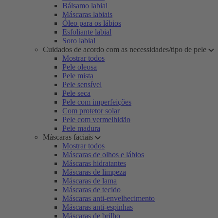
Bálsamo labial
Máscaras labiais
Óleo para os lábios
Esfoliante labial
Soro labial
Cuidados de acordo com as necessidades/tipo de pele
Mostrar todos
Pele oleosa
Pele mista
Pele sensível
Pele seca
Pele com imperfeições
Com protetor solar
Pele com vermelhidão
Pele madura
Máscaras faciais
Mostrar todos
Máscaras de olhos e lábios
Máscaras hidratantes
Máscaras de limpeza
Máscaras de lama
Máscaras de tecido
Máscaras anti-envelhecimento
Máscaras anti-espinhas
Máscaras de brilho