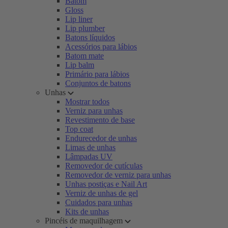
Batom
Gloss
Lip liner
Lip plumber
Batons líquidos
Acessórios para lábios
Batom mate
Lip balm
Primário para lábios
Conjuntos de batons
Unhas
Mostrar todos
Verniz para unhas
Revestimento de base
Top coat
Endurecedor de unhas
Limas de unhas
Lâmpadas UV
Removedor de cutículas
Removedor de verniz para unhas
Unhas postiças e Nail Art
Verniz de unhas de gel
Cuidados para unhas
Kits de unhas
Pincéis de maquilhagem