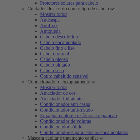
Protetores solares para cabelo
Cuidados de acordo com o tipo de cabelo
Mostrar todos
Anticaspa
Antifrizz
Antiqueda
Cabelo descolorido
Cabelo encaracolado
Cabelo fino e liso
Cabelo normal
Cabelo oleoso
Cabelo pintado
Cabelo seco
Couro cabeludo sensível
Condicionador e enxaguamento
Mostrar todos
Amaciador de cor
Amaciador hidratante
Condicionador anti-caspa
Condicionador anti-frisado
Enxaguamento de resíduos e reparação
Condicionador de volume
Condicionador sólido
Condicionadores para cabelos encaracolados
Máscara capilar e tratamento capilar