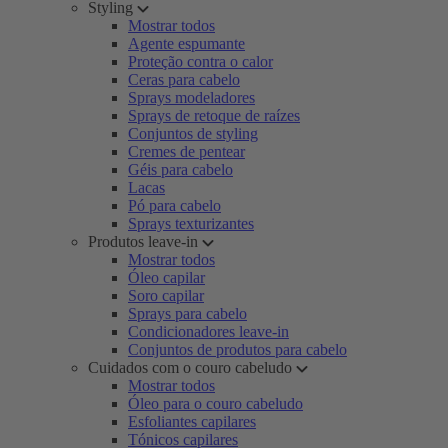
Styling
Mostrar todos
Agente espumante
Proteção contra o calor
Ceras para cabelo
Sprays modeladores
Sprays de retoque de raízes
Conjuntos de styling
Cremes de pentear
Géis para cabelo
Lacas
Pó para cabelo
Sprays texturizantes
Produtos leave-in
Mostrar todos
Óleo capilar
Soro capilar
Sprays para cabelo
Condicionadores leave-in
Conjuntos de produtos para cabelo
Cuidados com o couro cabeludo
Mostrar todos
Óleo para o couro cabeludo
Esfoliantes capilares
Tónicos capilares