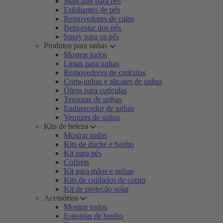
Máscaras para pés
Esfoliantes de pés
Removedores de calos
Bem-estar dos pés
Spray para os pés
Produtos para unhas
Mostrar todos
Limas para unhas
Removedores de cutículas
Corta-unhas e alicates de unhas
Óleos para cutículas
Tesouras de unhas
Endurecedor de unhas
Vernizes de unhas
Kits de beleza
Mostrar todos
Kits de duche e banho
Kit para pés
Coffrets
Kit para mãos e unhas
Kits de cuidados de corpo
Kit de proteção solar
Acessórios
Mostrar todos
Esponjas de banho