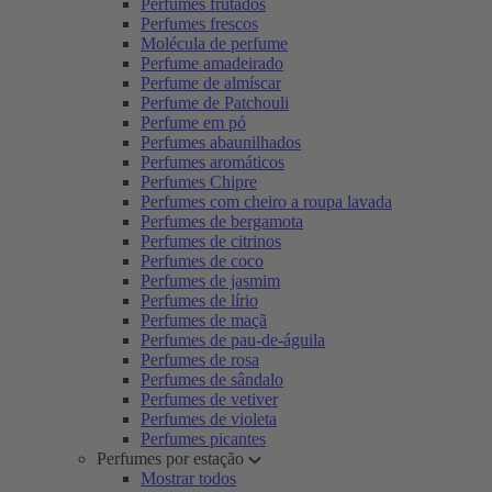
Perfumes frutados
Perfumes frescos
Molécula de perfume
Perfume amadeirado
Perfume de almíscar
Perfume de Patchouli
Perfume em pó
Perfumes abaunilhados
Perfumes aromáticos
Perfumes Chipre
Perfumes com cheiro a roupa lavada
Perfumes de bergamota
Perfumes de citrinos
Perfumes de coco
Perfumes de jasmim
Perfumes de lírio
Perfumes de maçã
Perfumes de pau-de-águila
Perfumes de rosa
Perfumes de sândalo
Perfumes de vetiver
Perfumes de violeta
Perfumes picantes
Perfumes por estação
Mostrar todos