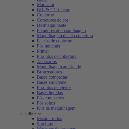
Marcador
BB- & CC-Cream
Contorno
Corretores de cor
Desmaquilhante
Fixadores de maquilhagem
Maquilhagem de alta cobertura
Paletas de contorno
Pós minerais
Primer
Produtos de cobertura
Acessórios
Maquilhagem anti-idade
Bronzeadores
Bases compactas
Bases em creme
Produtos de efeitos
Bases líquidas
Pós compactos
Pós soltos
Kits de maquilhagem
Olhos
Mostrar todos
Sombras
Máscaras de pestanas