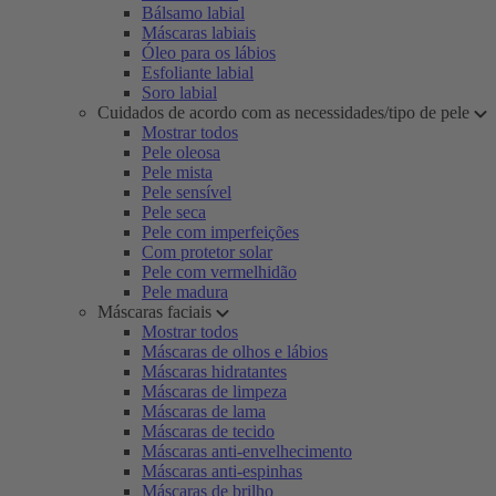
Bálsamo labial
Máscaras labiais
Óleo para os lábios
Esfoliante labial
Soro labial
Cuidados de acordo com as necessidades/tipo de pele
Mostrar todos
Pele oleosa
Pele mista
Pele sensível
Pele seca
Pele com imperfeições
Com protetor solar
Pele com vermelhidão
Pele madura
Máscaras faciais
Mostrar todos
Máscaras de olhos e lábios
Máscaras hidratantes
Máscaras de limpeza
Máscaras de lama
Máscaras de tecido
Máscaras anti-envelhecimento
Máscaras anti-espinhas
Máscaras de brilho