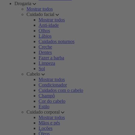
Drogaria
Mostrar todos
Cuidado facial
Mostrar todos
Anti-idade
Olhos
Lábios
Cuidados noturnos
Creche
Dentes
Fazer a barba
Limpeza
Sol
Cabelo
Mostrar todos
Condicionador
Cuidados com o cabelo
Champô
Cor do cabelo
Estilo
Cuidado corporal
Mostrar todos
Mãos e pés
Loções
Óleos