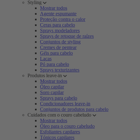
Styling
Mostrar todos
Agente espumante
Proteção contra o calor
Ceras para cabelo
Sprays modeladores
Sprays de retoque de raízes
Conjuntos de styling
Cremes de pentear
Géis para cabelo
Lacas
Pó para cabelo
Sprays texturizantes
Produtos leave-in
Mostrar todos
Óleo capilar
Soro capilar
Sprays para cabelo
Condicionadores leave-in
Conjuntos de produtos para cabelo
Cuidados com o couro cabeludo
Mostrar todos
Óleo para o couro cabeludo
Esfoliantes capilares
Tónicos capilares