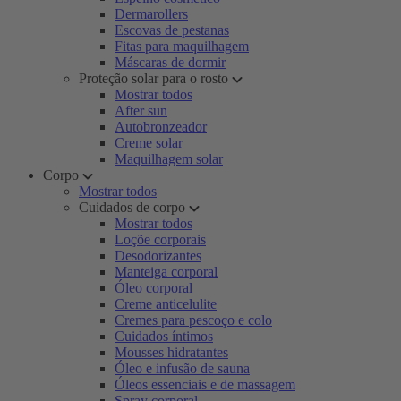
Dermarollers
Escovas de pestanas
Fitas para maquilhagem
Máscaras de dormir
Proteção solar para o rosto
Mostrar todos
After sun
Autobronzeador
Creme solar
Maquilhagem solar
Corpo
Mostrar todos
Cuidados de corpo
Mostrar todos
Loçõe corporais
Desodorizantes
Manteiga corporal
Óleo corporal
Creme anticelulite
Cremes para pescoço e colo
Cuidados íntimos
Mousses hidratantes
Óleo e infusão de sauna
Óleos essenciais e de massagem
Spray corporal