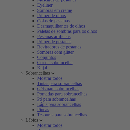
Eyeliner
Sombras em creme
Primer de olhos
Colas de pestanas
Desmaquilhantes de olhos
Paletas de sombras para os olhos
Pestanas artificiais
Primer de pestanas
Reviradores de pestanas
Sombras com glitter
Conjuntos
Cor da sobrancelha
Kajal
Sobrancelhas
Mostrar todos
Tintas para sobrancelhas
Géis para sobrancelhas
Pomadas para sobrancelhas
Pó para sobrancelhas
Lápis para sobrancelhas
Pinças
Tesouras para sobrancelhas
Lábios
Mostrar todos