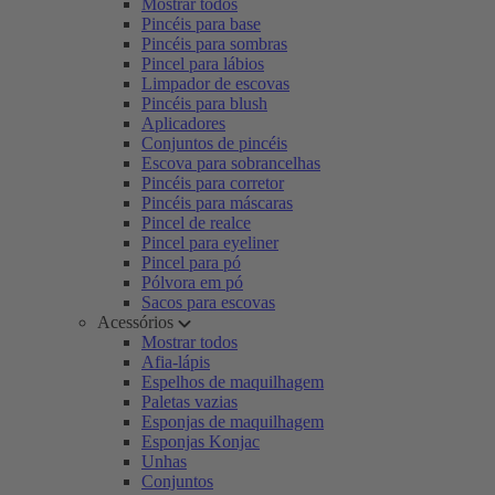
Mostrar todos
Pincéis para base
Pincéis para sombras
Pincel para lábios
Limpador de escovas
Pincéis para blush
Aplicadores
Conjuntos de pincéis
Escova para sobrancelhas
Pincéis para corretor
Pincéis para máscaras
Pincel de realce
Pincel para eyeliner
Pincel para pó
Pólvora em pó
Sacos para escovas
Acessórios
Mostrar todos
Afia-lápis
Espelhos de maquilhagem
Paletas vazias
Esponjas de maquilhagem
Esponjas Konjac
Unhas
Conjuntos