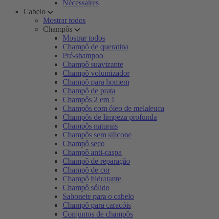
Nécessaires
Cabelo
Mostrar todos
Champôs
Mostrar todos
Champô de queratina
Pré-shampoo
Champô suavizante
Champô volumizador
Champô para homem
Champô de prata
Champôs 2 em 1
Champôs com óleo de melaleuca
Champôs de limpeza profunda
Champôs naturais
Champôs sem silicone
Champô seco
Champô anti-caspa
Champô de reparação
Champô de cor
Champô hidratante
Champô sólido
Sabonete para o cabelo
Champô para caracóis
Conjuntos de champôs