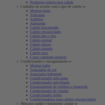
Protetores solares para cabelo
Cuidados de acordo com o tipo de cabelo
Mostrar todos
Anticaspa
Antifrizz
Antiqueda
Cabelo descolorido
Cabelo encaracolado
Cabelo fino e liso
Cabelo normal
Cabelo oleoso
Cabelo pintado
Cabelo seco
Couro cabeludo sensível
Condicionador e enxaguamento
Mostrar todos
Amaciador de cor
Amaciador hidratante
Condicionador anti-caspa
Condicionador anti-frisado
Enxaguamento de resíduos e reparação
Condicionador de volume
Condicionador sólido
Condicionadores para cabelos encaracolados
Máscara capilar e tratamento capilar