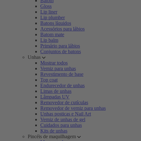
Batom
Gloss
Lip liner
Lip plumber
Batons líquidos
Acessórios para lábios
Batom mate
Lip balm
Primário para lábios
Conjuntos de batons
Unhas
Mostrar todos
Verniz para unhas
Revestimento de base
Top coat
Endurecedor de unhas
Limas de unhas
Lâmpadas UV
Removedor de cutículas
Removedor de verniz para unhas
Unhas postiças e Nail Art
Verniz de unhas de gel
Cuidados para unhas
Kits de unhas
Pincéis de maquilhagem