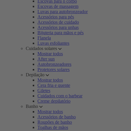
Escovas para o corpo
Escovas de massagem
Luvas para autobronzeador
Acessórios para pés
Acessórios de cuidado
Acessórios para unhas
Bijuteria para mãos e pés
Flanela
Luvas esfoliantes
Cuidados solares
Mostrar todos
After sun
Autobronzeadores
Protetores solares
Depilação
Mostrar todos
Cera fria e quente
Giletes
Cuidados com o barbear
Creme depilatório
Banho
Mostrar todos
Acessórios de banho
Roupões de banho
Toalhas de mãos