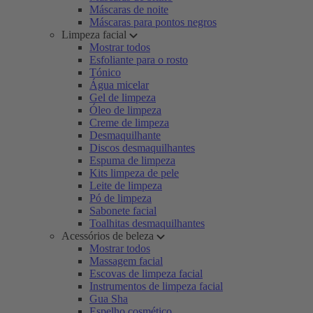
Máscaras de noite
Máscaras para pontos negros
Limpeza facial
Mostrar todos
Esfoliante para o rosto
Tónico
Água micelar
Gel de limpeza
Óleo de limpeza
Creme de limpeza
Desmaquilhante
Discos desmaquilhantes
Espuma de limpeza
Kits limpeza de pele
Leite de limpeza
Pó de limpeza
Sabonete facial
Toalhitas desmaquilhantes
Acessórios de beleza
Mostrar todos
Massagem facial
Escovas de limpeza facial
Instrumentos de limpeza facial
Gua Sha
Espelho cosmético