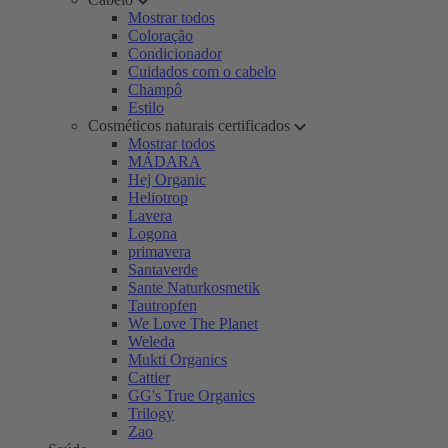
Mostrar todos
Coloração
Condicionador
Cuidados com o cabelo
Champô
Estilo
Cosméticos naturais certificados
Mostrar todos
MÁDARA
Hej Organic
Heliotrop
Lavera
Logona
primavera
Santaverde
Sante Naturkosmetik
Tautropfen
We Love The Planet
Weleda
Mukti Organics
Cattier
GG's True Organics
Trilogy
Zao