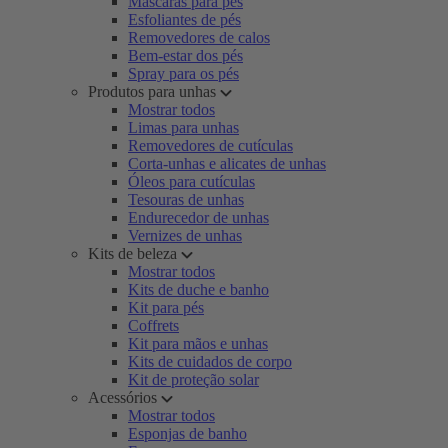
Máscaras para pés
Esfoliantes de pés
Removedores de calos
Bem-estar dos pés
Spray para os pés
Produtos para unhas
Mostrar todos
Limas para unhas
Removedores de cutículas
Corta-unhas e alicates de unhas
Óleos para cutículas
Tesouras de unhas
Endurecedor de unhas
Vernizes de unhas
Kits de beleza
Mostrar todos
Kits de duche e banho
Kit para pés
Coffrets
Kit para mãos e unhas
Kits de cuidados de corpo
Kit de proteção solar
Acessórios
Mostrar todos
Esponjas de banho