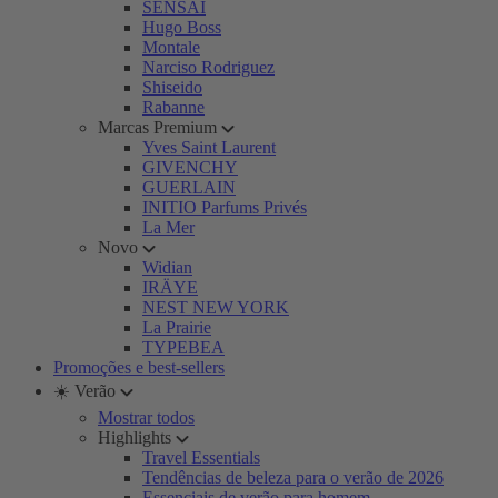
SENSAI
Hugo Boss
Montale
Narciso Rodriguez
Shiseido
Rabanne
Marcas Premium
Yves Saint Laurent
GIVENCHY
GUERLAIN
INITIO Parfums Privés
La Mer
Novo
Widian
IRÄYE
NEST NEW YORK
La Prairie
TYPEBEA
Promoções e best-sellers
☀️ Verão
Mostrar todos
Highlights
Travel Essentials
Tendências de beleza para o verão de 2026
Essenciais de verão para homem