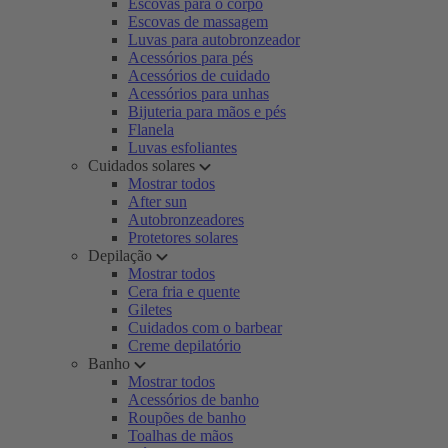
Escovas para o corpo
Escovas de massagem
Luvas para autobronzeador
Acessórios para pés
Acessórios de cuidado
Acessórios para unhas
Bijuteria para mãos e pés
Flanela
Luvas esfoliantes
Cuidados solares
Mostrar todos
After sun
Autobronzeadores
Protetores solares
Depilação
Mostrar todos
Cera fria e quente
Giletes
Cuidados com o barbear
Creme depilatório
Banho
Mostrar todos
Acessórios de banho
Roupões de banho
Toalhas de mãos