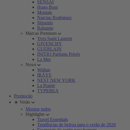
SENSAI
Hugo Boss
Montale
Narciso Rodriguez
Shiseido
Rabanne
Marcas Premium
Yves Saint Laurent
GIVENCHY
GUERLAIN
INITIO Parfums Privés
La Mer
Novo
Widian
IRÄYE
NEST NEW YORK
La Prairie
TYPEBEA
Promoção
☀️ Verão
Mostrar todos
Highlights
Travel Essentials
Tendências de beleza para o verão de 2026
Essenciais de verão para homem