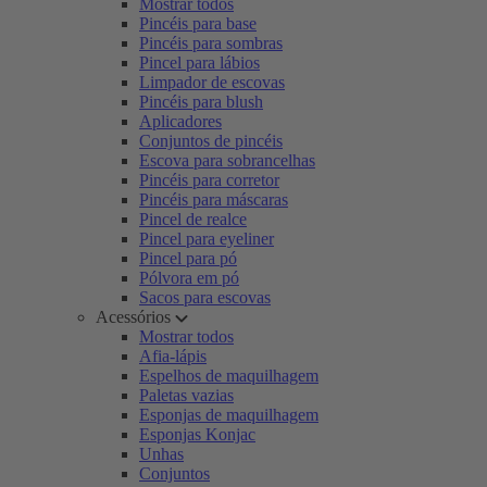
Mostrar todos
Pincéis para base
Pincéis para sombras
Pincel para lábios
Limpador de escovas
Pincéis para blush
Aplicadores
Conjuntos de pincéis
Escova para sobrancelhas
Pincéis para corretor
Pincéis para máscaras
Pincel de realce
Pincel para eyeliner
Pincel para pó
Pólvora em pó
Sacos para escovas
Acessórios
Mostrar todos
Afia-lápis
Espelhos de maquilhagem
Paletas vazias
Esponjas de maquilhagem
Esponjas Konjac
Unhas
Conjuntos