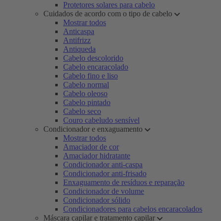
Protetores solares para cabelo
Cuidados de acordo com o tipo de cabelo
Mostrar todos
Anticaspa
Antifrizz
Antiqueda
Cabelo descolorido
Cabelo encaracolado
Cabelo fino e liso
Cabelo normal
Cabelo oleoso
Cabelo pintado
Cabelo seco
Couro cabeludo sensível
Condicionador e enxaguamento
Mostrar todos
Amaciador de cor
Amaciador hidratante
Condicionador anti-caspa
Condicionador anti-frisado
Enxaguamento de resíduos e reparação
Condicionador de volume
Condicionador sólido
Condicionadores para cabelos encaracolados
Máscara capilar e tratamento capilar