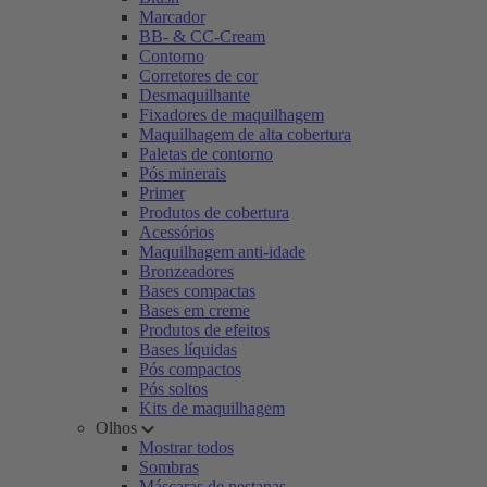
Marcador
BB- & CC-Cream
Contorno
Corretores de cor
Desmaquilhante
Fixadores de maquilhagem
Maquilhagem de alta cobertura
Paletas de contorno
Pós minerais
Primer
Produtos de cobertura
Acessórios
Maquilhagem anti-idade
Bronzeadores
Bases compactas
Bases em creme
Produtos de efeitos
Bases líquidas
Pós compactos
Pós soltos
Kits de maquilhagem
Olhos
Mostrar todos
Sombras
Máscaras de pestanas