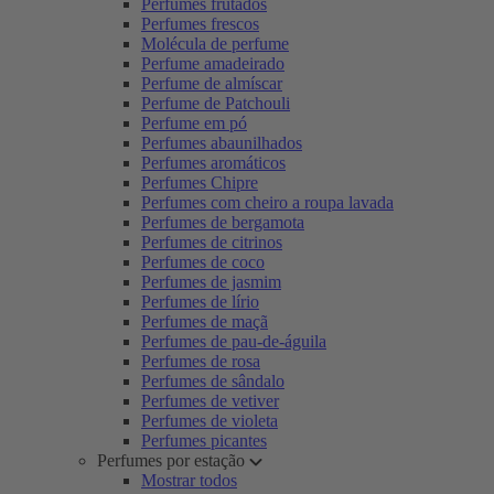
Perfumes frutados
Perfumes frescos
Molécula de perfume
Perfume amadeirado
Perfume de almíscar
Perfume de Patchouli
Perfume em pó
Perfumes abaunilhados
Perfumes aromáticos
Perfumes Chipre
Perfumes com cheiro a roupa lavada
Perfumes de bergamota
Perfumes de citrinos
Perfumes de coco
Perfumes de jasmim
Perfumes de lírio
Perfumes de maçã
Perfumes de pau-de-águila
Perfumes de rosa
Perfumes de sândalo
Perfumes de vetiver
Perfumes de violeta
Perfumes picantes
Perfumes por estação
Mostrar todos