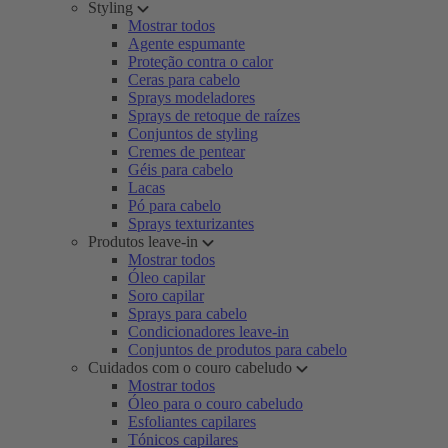
Styling
Mostrar todos
Agente espumante
Proteção contra o calor
Ceras para cabelo
Sprays modeladores
Sprays de retoque de raízes
Conjuntos de styling
Cremes de pentear
Géis para cabelo
Lacas
Pó para cabelo
Sprays texturizantes
Produtos leave-in
Mostrar todos
Óleo capilar
Soro capilar
Sprays para cabelo
Condicionadores leave-in
Conjuntos de produtos para cabelo
Cuidados com o couro cabeludo
Mostrar todos
Óleo para o couro cabeludo
Esfoliantes capilares
Tónicos capilares