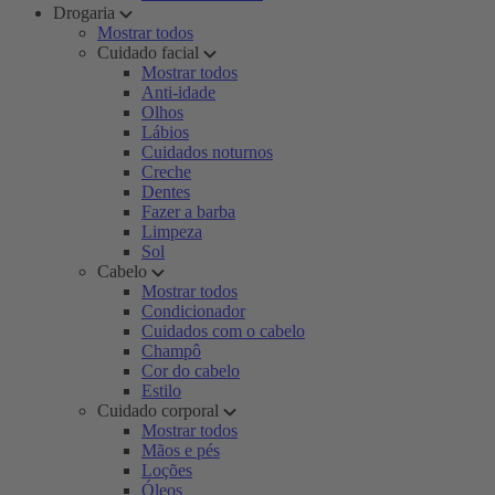
Drogaria
Mostrar todos
Cuidado facial
Mostrar todos
Anti-idade
Olhos
Lábios
Cuidados noturnos
Creche
Dentes
Fazer a barba
Limpeza
Sol
Cabelo
Mostrar todos
Condicionador
Cuidados com o cabelo
Champô
Cor do cabelo
Estilo
Cuidado corporal
Mostrar todos
Mãos e pés
Loções
Óleos