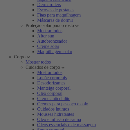
Dermarollers
Escovas de pestanas
Fitas para maquilhagem
Máscaras de dormir
Proteção solar para o rosto
Mostrar todos
After sun
Autobronzeador
Creme solar
Maquilhagem solar
Corpo
Mostrar todos
Cuidados de corpo
Mostrar todos
Loçõe corporais
Desodorizantes
Manteiga corporal
Óleo corporal
Creme anticelulite
Cremes para pescoço e colo
Cuidados íntimos
Mousses hidratantes
Óleo e infusão de sauna
Óleos essenciais e de massagem
Spray corporal