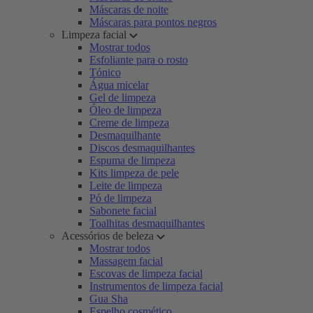
Máscaras de noite
Máscaras para pontos negros
Limpeza facial
Mostrar todos
Esfoliante para o rosto
Tónico
Água micelar
Gel de limpeza
Óleo de limpeza
Creme de limpeza
Desmaquilhante
Discos desmaquilhantes
Espuma de limpeza
Kits limpeza de pele
Leite de limpeza
Pó de limpeza
Sabonete facial
Toalhitas desmaquilhantes
Acessórios de beleza
Mostrar todos
Massagem facial
Escovas de limpeza facial
Instrumentos de limpeza facial
Gua Sha
Espelho cosmético