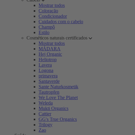
Mostrar todos
Coloração
Condicionador
Cuidados com o cabelo
Champô
Estilo
Cosméticos naturais certificados
Mostrar todos
MÁDARA
Hej Organic
Heliotrop
Lavera
Logona
primavera
Santaverde
Sante Naturkosmetik
Tautropfen
We Love The Planet
Weleda
Mukti Organics
Cattier
GG's True Organics
Trilogy
Zao