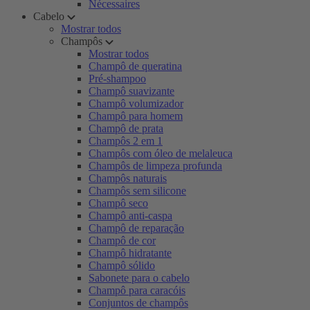
Nécessaires
Cabelo
Mostrar todos
Champôs
Mostrar todos
Champô de queratina
Pré-shampoo
Champô suavizante
Champô volumizador
Champô para homem
Champô de prata
Champôs 2 em 1
Champôs com óleo de melaleuca
Champôs de limpeza profunda
Champôs naturais
Champôs sem silicone
Champô seco
Champô anti-caspa
Champô de reparação
Champô de cor
Champô hidratante
Champô sólido
Sabonete para o cabelo
Champô para caracóis
Conjuntos de champôs