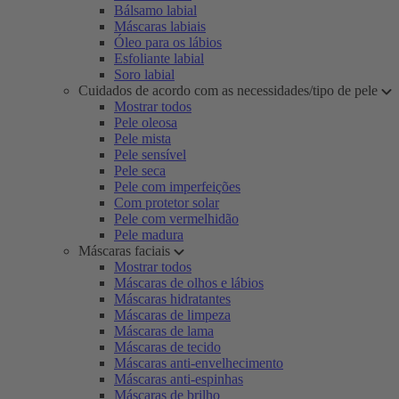
Bálsamo labial
Máscaras labiais
Óleo para os lábios
Esfoliante labial
Soro labial
Cuidados de acordo com as necessidades/tipo de pele
Mostrar todos
Pele oleosa
Pele mista
Pele sensível
Pele seca
Pele com imperfeições
Com protetor solar
Pele com vermelhidão
Pele madura
Máscaras faciais
Mostrar todos
Máscaras de olhos e lábios
Máscaras hidratantes
Máscaras de limpeza
Máscaras de lama
Máscaras de tecido
Máscaras anti-envelhecimento
Máscaras anti-espinhas
Máscaras de brilho