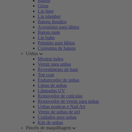
Batom
Gloss
Lip liner
Lip plumber
Batons líquidos
Acessórios para lábios
Batom mate
Lip balm
Primário para lábios
Conjuntos de batons
Unhas
Mostrar todos
Verniz para unhas
Revestimento de base
Top coat
Endurecedor de unhas
Limas de unhas
Lâmpadas UV
Removedor de cutículas
Removedor de verniz para unhas
Unhas postiças e Nail Art
Verniz de unhas de gel
Cuidados para unhas
Kits de unhas
Pincéis de maquilhagem