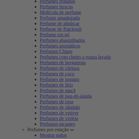
Perfumes frutados
Perfumes frescos
Molécula de perfume
Perfume amadeirado
Perfume de almíscar
Perfume de Patchouli
Perfume em pó
Perfumes abaunilhados
Perfumes aromáticos
Perfumes Chipre
Perfumes com cheiro a roupa lavada
Perfumes de bergamota
Perfumes de citrinos
Perfumes de coco
Perfumes de jasmim
Perfumes de lírio
Perfumes de maçã
Perfumes de pau-de-águila
Perfumes de rosa
Perfumes de sândalo
Perfumes de vetiver
Perfumes de violeta
Perfumes picantes
Perfumes por estação
Mostrar todos