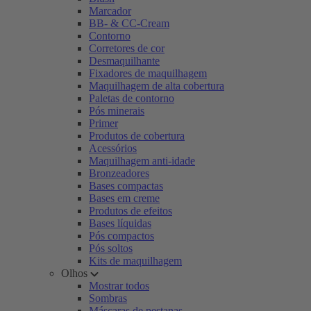
Marcador
BB- & CC-Cream
Contorno
Corretores de cor
Desmaquilhante
Fixadores de maquilhagem
Maquilhagem de alta cobertura
Paletas de contorno
Pós minerais
Primer
Produtos de cobertura
Acessórios
Maquilhagem anti-idade
Bronzeadores
Bases compactas
Bases em creme
Produtos de efeitos
Bases líquidas
Pós compactos
Pós soltos
Kits de maquilhagem
Olhos
Mostrar todos
Sombras
Máscaras de pestanas