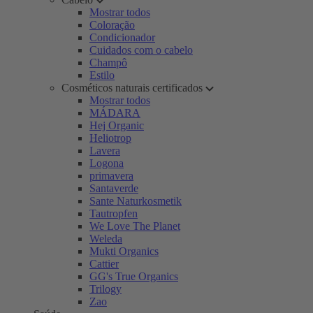
Mostrar todos
Coloração
Condicionador
Cuidados com o cabelo
Champô
Estilo
Cosméticos naturais certificados
Mostrar todos
MÁDARA
Hej Organic
Heliotrop
Lavera
Logona
primavera
Santaverde
Sante Naturkosmetik
Tautropfen
We Love The Planet
Weleda
Mukti Organics
Cattier
GG's True Organics
Trilogy
Zao