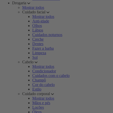
Drogaria
Mostrar todos
Cuidado facial
Mostrar todos
Anti-idade
Olhos
Lábios
Cuidados noturnos
Creche
Dentes
Fazer a barba
Limpeza
Sol
Cabelo
Mostrar todos
Condicionador
Cuidados com o cabelo
Champô
Cor do cabelo
Estilo
Cuidado corporal
Mostrar todos
Mãos e pés
Loções
Óleos