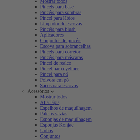
Mostrar todos
Pincéis para base
Pincéis para sombras
Pincel para lábios
Limpador de escovas
Pincéis para blush
Aplicadores
Conjuntos de pincéis
Escova para sobrancelhas
Pincéis para corretor
Pincéis para máscaras
Pincel de realce
Pincel para eyeliner
Pincel para pó
Pólvora em pó
Sacos para escovas
Acessórios
Mostrar todos
Afia-lápis
Espelhos de maquilhagem
Paletas vazias
Esponjas de maquilhagem
Esponjas Konjac
Unhas
Conjuntos