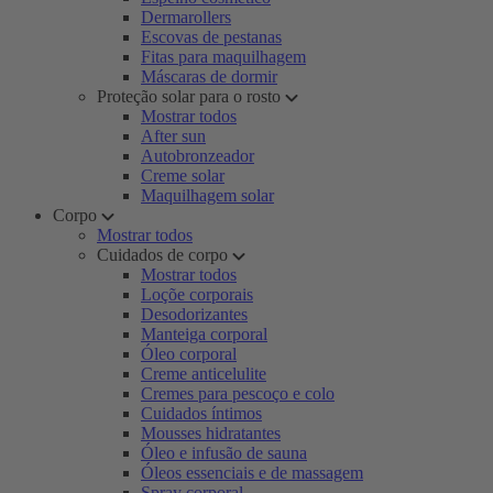
Dermarollers
Escovas de pestanas
Fitas para maquilhagem
Máscaras de dormir
Proteção solar para o rosto
Mostrar todos
After sun
Autobronzeador
Creme solar
Maquilhagem solar
Corpo
Mostrar todos
Cuidados de corpo
Mostrar todos
Loçõe corporais
Desodorizantes
Manteiga corporal
Óleo corporal
Creme anticelulite
Cremes para pescoço e colo
Cuidados íntimos
Mousses hidratantes
Óleo e infusão de sauna
Óleos essenciais e de massagem
Spray corporal