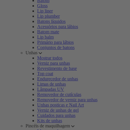
Batom
Gloss
Lip liner
Lip plumber
Batons líquidos
Acessórios para lábios
Batom mate
Lip balm
Primário para lábios
Conjuntos de batons
Unhas
Mostrar todos
Verniz para unhas
Revestimento de base
Top coat
Endurecedor de unhas
Limas de unhas
Lâmpadas UV
Removedor de cutículas
Removedor de verniz para unhas
Unhas postiças e Nail Art
Verniz de unhas de gel
Cuidados para unhas
Kits de unhas
Pincéis de maquilhagem