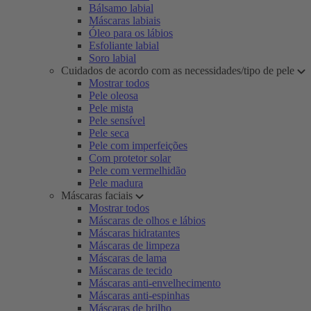
Bálsamo labial
Máscaras labiais
Óleo para os lábios
Esfoliante labial
Soro labial
Cuidados de acordo com as necessidades/tipo de pele
Mostrar todos
Pele oleosa
Pele mista
Pele sensível
Pele seca
Pele com imperfeições
Com protetor solar
Pele com vermelhidão
Pele madura
Máscaras faciais
Mostrar todos
Máscaras de olhos e lábios
Máscaras hidratantes
Máscaras de limpeza
Máscaras de lama
Máscaras de tecido
Máscaras anti-envelhecimento
Máscaras anti-espinhas
Máscaras de brilho