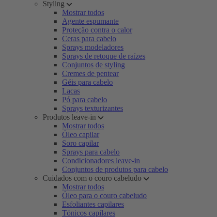
Styling
Mostrar todos
Agente espumante
Proteção contra o calor
Ceras para cabelo
Sprays modeladores
Sprays de retoque de raízes
Conjuntos de styling
Cremes de pentear
Géis para cabelo
Lacas
Pó para cabelo
Sprays texturizantes
Produtos leave-in
Mostrar todos
Óleo capilar
Soro capilar
Sprays para cabelo
Condicionadores leave-in
Conjuntos de produtos para cabelo
Cuidados com o couro cabeludo
Mostrar todos
Óleo para o couro cabeludo
Esfoliantes capilares
Tónicos capilares