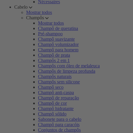
Nécessaires
Cabelo
Mostrar todos
Champôs
Mostrar todos
Champô de queratina
Pré-shampoo
Champô suavizante
Champô volumizador
Champô para homem
Champô de prata
Champôs 2 em 1
Champôs com óleo de melaleuca
Champôs de limpeza profunda
Champôs naturais
Champôs sem silicone
Champô seco
Champô anti-caspa
Champô de reparação
Champô de cor
Champô hidratante
Champô sólido
Sabonete para o cabelo
Champô para caracóis
Conjuntos de champôs