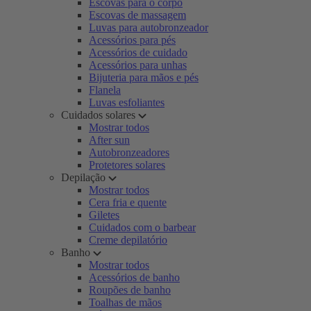
Escovas para o corpo
Escovas de massagem
Luvas para autobronzeador
Acessórios para pés
Acessórios de cuidado
Acessórios para unhas
Bijuteria para mãos e pés
Flanela
Luvas esfoliantes
Cuidados solares
Mostrar todos
After sun
Autobronzeadores
Protetores solares
Depilação
Mostrar todos
Cera fria e quente
Giletes
Cuidados com o barbear
Creme depilatório
Banho
Mostrar todos
Acessórios de banho
Roupões de banho
Toalhas de mãos