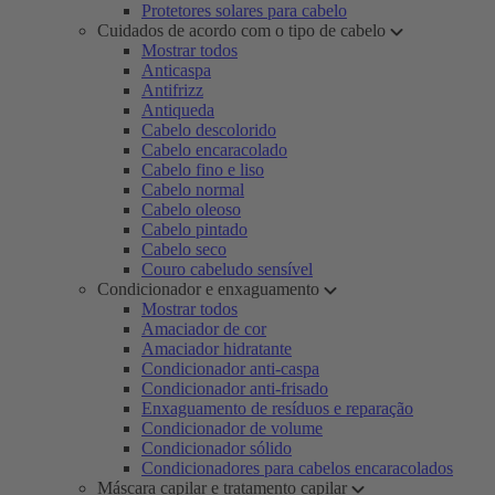
Protetores solares para cabelo
Cuidados de acordo com o tipo de cabelo
Mostrar todos
Anticaspa
Antifrizz
Antiqueda
Cabelo descolorido
Cabelo encaracolado
Cabelo fino e liso
Cabelo normal
Cabelo oleoso
Cabelo pintado
Cabelo seco
Couro cabeludo sensível
Condicionador e enxaguamento
Mostrar todos
Amaciador de cor
Amaciador hidratante
Condicionador anti-caspa
Condicionador anti-frisado
Enxaguamento de resíduos e reparação
Condicionador de volume
Condicionador sólido
Condicionadores para cabelos encaracolados
Máscara capilar e tratamento capilar