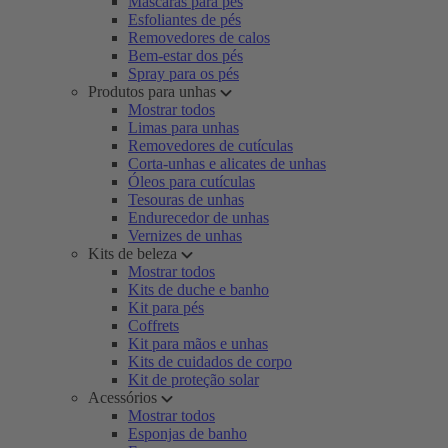
Máscaras para pés
Esfoliantes de pés
Removedores de calos
Bem-estar dos pés
Spray para os pés
Produtos para unhas
Mostrar todos
Limas para unhas
Removedores de cutículas
Corta-unhas e alicates de unhas
Óleos para cutículas
Tesouras de unhas
Endurecedor de unhas
Vernizes de unhas
Kits de beleza
Mostrar todos
Kits de duche e banho
Kit para pés
Coffrets
Kit para mãos e unhas
Kits de cuidados de corpo
Kit de proteção solar
Acessórios
Mostrar todos
Esponjas de banho