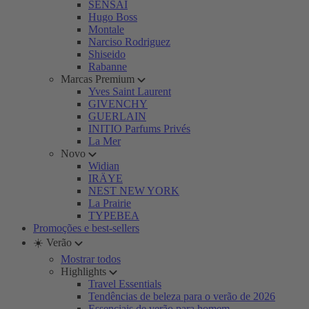
SENSAI
Hugo Boss
Montale
Narciso Rodriguez
Shiseido
Rabanne
Marcas Premium
Yves Saint Laurent
GIVENCHY
GUERLAIN
INITIO Parfums Privés
La Mer
Novo
Widian
IRÄYE
NEST NEW YORK
La Prairie
TYPEBEA
Promoções e best-sellers
☀️ Verão
Mostrar todos
Highlights
Travel Essentials
Tendências de beleza para o verão de 2026
Essenciais de verão para homem