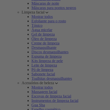
Máscaras de noite
Máscaras para pontos negros
Limpeza facial
Mostrar todos
Esfoliante para o rosto
Tónico
Água micelar
Gel de limpeza
Óleo de limpeza
Creme de limpeza
Desmaquilhante
Discos desmaquilhantes
Espuma de limpeza
Kits limpeza de pele
Leite de limpeza
Pó de limpeza
Sabonete facial
Toalhitas desmaquilhantes
Acessórios de beleza
Mostrar todos
Massagem facial
Escovas de limpeza facial
Instrumentos de limpeza facial
Gua Sha
Espelho cosmético