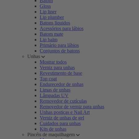
Batom
Gloss
Lip liner
Lip plumber
Batons líquidos
Acessórios para lábios
Batom mate
Lip balm
Primário para lábios
Conjuntos de batons
Unhas
Mostrar todos
Verniz para unhas
Revestimento de base
Top coat
Endurecedor de unhas
Limas de unhas
Lâmpadas UV
Removedor de cutículas
Removedor de verniz para unhas
Unhas postiças e Nail Art
Verniz de unhas de gel
Cuidados para unhas
Kits de unhas
Pincéis de maquilhagem