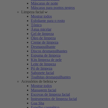
Máscaras de noite
Máscaras para pontos negros
Limpeza facial
Mostrar todos
Esfoliante para o rosto
Tónico
Água micelar
Gel de limpeza
Óleo de limpeza
Creme de limpeza
Desmaquilhante
Discos desmaquilhantes
Espuma de limpeza
Kits limpeza de pele
Leite de limpeza
Pó de limpeza
Sabonete facial
Toalhitas desmaquilhantes
Acessórios de beleza
Mostrar todos
Massagem facial
Escovas de limpeza facial
Instrumentos de limpeza facial
Gua Sha
Espelho cosmético