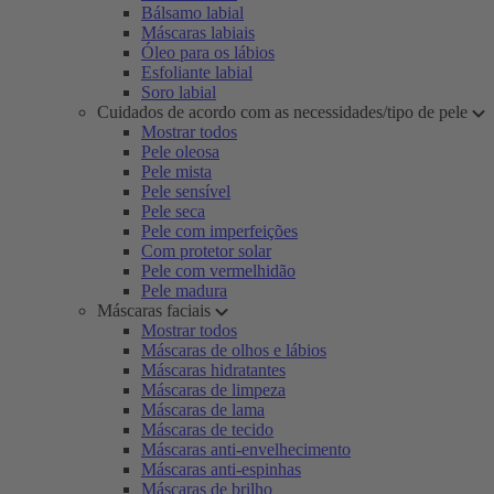
Bálsamo labial
Máscaras labiais
Óleo para os lábios
Esfoliante labial
Soro labial
Cuidados de acordo com as necessidades/tipo de pele
Mostrar todos
Pele oleosa
Pele mista
Pele sensível
Pele seca
Pele com imperfeições
Com protetor solar
Pele com vermelhidão
Pele madura
Máscaras faciais
Mostrar todos
Máscaras de olhos e lábios
Máscaras hidratantes
Máscaras de limpeza
Máscaras de lama
Máscaras de tecido
Máscaras anti-envelhecimento
Máscaras anti-espinhas
Máscaras de brilho