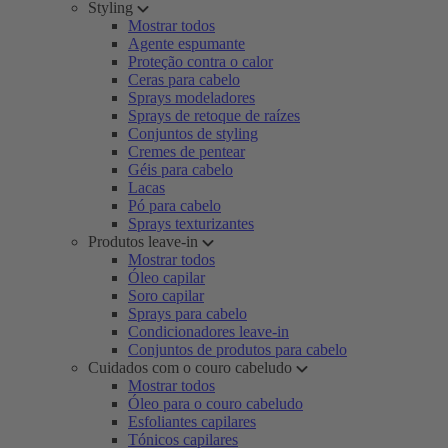
Styling
Mostrar todos
Agente espumante
Proteção contra o calor
Ceras para cabelo
Sprays modeladores
Sprays de retoque de raízes
Conjuntos de styling
Cremes de pentear
Géis para cabelo
Lacas
Pó para cabelo
Sprays texturizantes
Produtos leave-in
Mostrar todos
Óleo capilar
Soro capilar
Sprays para cabelo
Condicionadores leave-in
Conjuntos de produtos para cabelo
Cuidados com o couro cabeludo
Mostrar todos
Óleo para o couro cabeludo
Esfoliantes capilares
Tónicos capilares