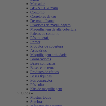
Marcador
BB- & CC-Cream
Contorno
Corretores de cor
Desmaquilhante
Fixadores de maquilhagem
Maquilhagem de alta cobertura
Paletas de contorno
Pós minerais
Primer
Produtos de cobertura
Acessórios
Maquilhagem anti-idade
Bronzeadores
Bases compactas
Bases em creme
Produtos de efeitos
Bases líquidas
Pós compactos
Pós soltos
Kits de maquilhagem
Olhos
Mostrar todos
Sombras
Máscaras de pestanas