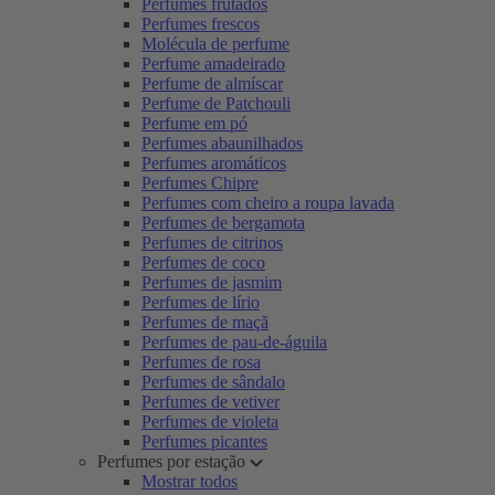
Perfumes frutados
Perfumes frescos
Molécula de perfume
Perfume amadeirado
Perfume de almíscar
Perfume de Patchouli
Perfume em pó
Perfumes abaunilhados
Perfumes aromáticos
Perfumes Chipre
Perfumes com cheiro a roupa lavada
Perfumes de bergamota
Perfumes de citrinos
Perfumes de coco
Perfumes de jasmim
Perfumes de lírio
Perfumes de maçã
Perfumes de pau-de-águila
Perfumes de rosa
Perfumes de sândalo
Perfumes de vetiver
Perfumes de violeta
Perfumes picantes
Perfumes por estação
Mostrar todos