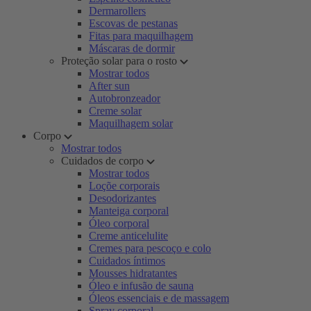
Dermarollers
Escovas de pestanas
Fitas para maquilhagem
Máscaras de dormir
Proteção solar para o rosto
Mostrar todos
After sun
Autobronzeador
Creme solar
Maquilhagem solar
Corpo
Mostrar todos
Cuidados de corpo
Mostrar todos
Loçõe corporais
Desodorizantes
Manteiga corporal
Óleo corporal
Creme anticelulite
Cremes para pescoço e colo
Cuidados íntimos
Mousses hidratantes
Óleo e infusão de sauna
Óleos essenciais e de massagem
Spray corporal