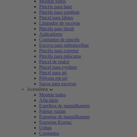
Mostrar todos
Pincéis para base
Pincéis para sombras
Pincel para lábios
Limpador de escovas
Pincéis para blush
Aplicadores
Conjuntos de pincéis
Escova para sobrancelhas
Pincéis para corretor
Pincéis para máscaras
Pincel de realce
Pincel para eyeliner
Pincel para pó
Pólvora em pó
Sacos para escovas
Acessórios
Mostrar todos
Afia-lápis
Espelhos de maquilhagem
Paletas vazias
Esponjas de maquilhagem
Esponjas Konjac
Unhas
Conjuntos