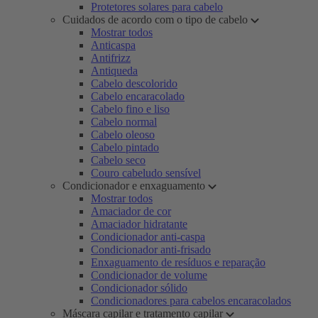
Protetores solares para cabelo
Cuidados de acordo com o tipo de cabelo
Mostrar todos
Anticaspa
Antifrizz
Antiqueda
Cabelo descolorido
Cabelo encaracolado
Cabelo fino e liso
Cabelo normal
Cabelo oleoso
Cabelo pintado
Cabelo seco
Couro cabeludo sensível
Condicionador e enxaguamento
Mostrar todos
Amaciador de cor
Amaciador hidratante
Condicionador anti-caspa
Condicionador anti-frisado
Enxaguamento de resíduos e reparação
Condicionador de volume
Condicionador sólido
Condicionadores para cabelos encaracolados
Máscara capilar e tratamento capilar