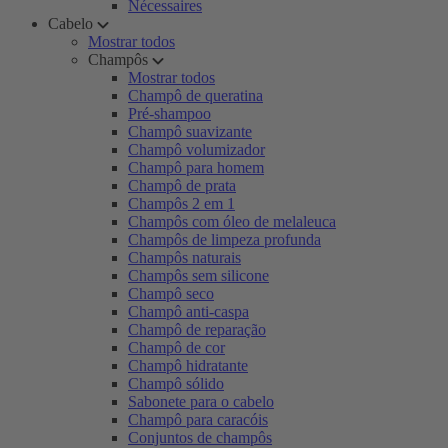
Nécessaires
Cabelo
Mostrar todos
Champôs
Mostrar todos
Champô de queratina
Pré-shampoo
Champô suavizante
Champô volumizador
Champô para homem
Champô de prata
Champôs 2 em 1
Champôs com óleo de melaleuca
Champôs de limpeza profunda
Champôs naturais
Champôs sem silicone
Champô seco
Champô anti-caspa
Champô de reparação
Champô de cor
Champô hidratante
Champô sólido
Sabonete para o cabelo
Champô para caracóis
Conjuntos de champôs