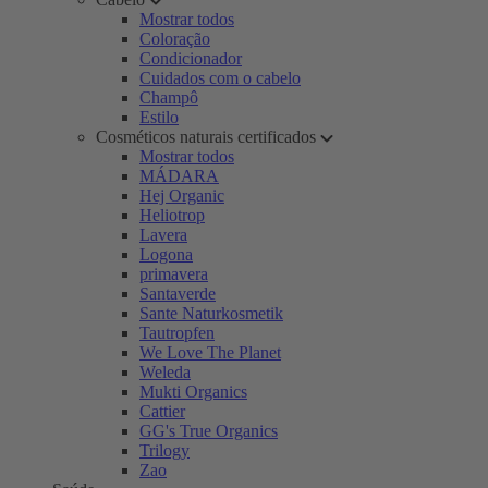
Mostrar todos
Coloração
Condicionador
Cuidados com o cabelo
Champô
Estilo
Cosméticos naturais certificados
Mostrar todos
MÁDARA
Hej Organic
Heliotrop
Lavera
Logona
primavera
Santaverde
Sante Naturkosmetik
Tautropfen
We Love The Planet
Weleda
Mukti Organics
Cattier
GG's True Organics
Trilogy
Zao