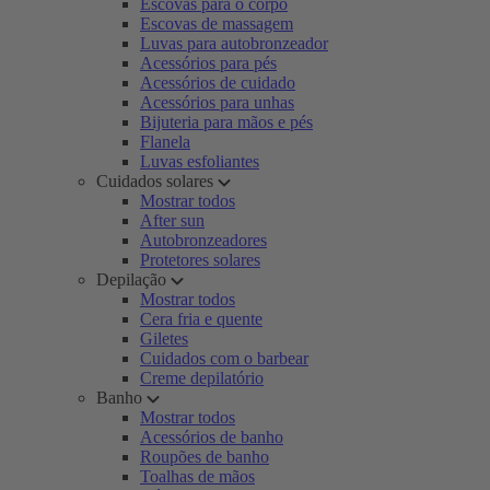
Escovas para o corpo
Escovas de massagem
Luvas para autobronzeador
Acessórios para pés
Acessórios de cuidado
Acessórios para unhas
Bijuteria para mãos e pés
Flanela
Luvas esfoliantes
Cuidados solares
Mostrar todos
After sun
Autobronzeadores
Protetores solares
Depilação
Mostrar todos
Cera fria e quente
Giletes
Cuidados com o barbear
Creme depilatório
Banho
Mostrar todos
Acessórios de banho
Roupões de banho
Toalhas de mãos