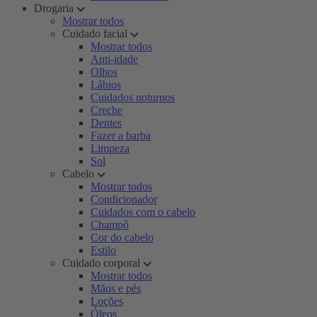
Drogaria
Mostrar todos
Cuidado facial
Mostrar todos
Anti-idade
Olhos
Lábios
Cuidados noturnos
Creche
Dentes
Fazer a barba
Limpeza
Sol
Cabelo
Mostrar todos
Condicionador
Cuidados com o cabelo
Champô
Cor do cabelo
Estilo
Cuidado corporal
Mostrar todos
Mãos e pés
Loções
Óleos