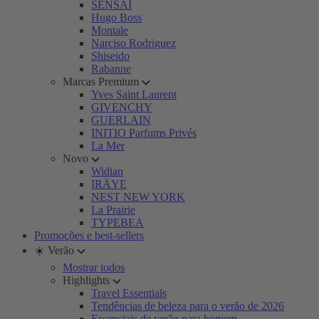
SENSAI
Hugo Boss
Montale
Narciso Rodriguez
Shiseido
Rabanne
Marcas Premium
Yves Saint Laurent
GIVENCHY
GUERLAIN
INITIO Parfums Privés
La Mer
Novo
Widian
IRÄYE
NEST NEW YORK
La Prairie
TYPEBEA
Promoções e best-sellers
☀️ Verão
Mostrar todos
Highlights
Travel Essentials
Tendências de beleza para o verão de 2026
Essenciais de verão para homem