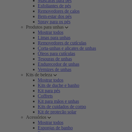
Máscaras para pés
Esfoliantes de pés
Removedores de calos
Bem-estar dos pés
Spray para os pés
Produtos para unhas
Mostrar todos
Limas para unhas
Removedores de cutículas
Corta-unhas e alicates de unhas
Óleos para cutículas
Tesouras de unhas
Endurecedor de unhas
Vernizes de unhas
Kits de beleza
Mostrar todos
Kits de duche e banho
Kit para pés
Coffrets
Kit para mãos e unhas
Kits de cuidados de corpo
Kit de proteção solar
Acessórios
Mostrar todos
Esponjas de banho