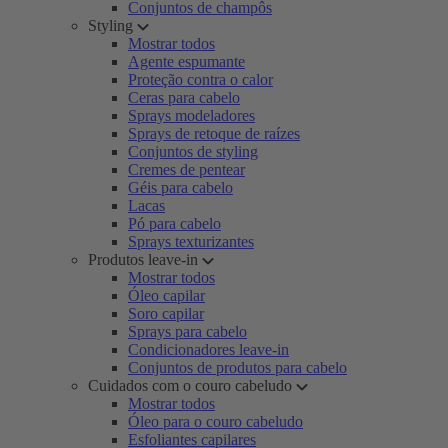
Conjuntos de champôs
Styling
Mostrar todos
Agente espumante
Proteção contra o calor
Ceras para cabelo
Sprays modeladores
Sprays de retoque de raízes
Conjuntos de styling
Cremes de pentear
Géis para cabelo
Lacas
Pó para cabelo
Sprays texturizantes
Produtos leave-in
Mostrar todos
Óleo capilar
Soro capilar
Sprays para cabelo
Condicionadores leave-in
Conjuntos de produtos para cabelo
Cuidados com o couro cabeludo
Mostrar todos
Óleo para o couro cabeludo
Esfoliantes capilares