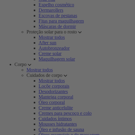
Espelho cosmético
Dermarollers
Escovas de pestanas
Fitas para maquilhagem
Máscaras de dormir
Proteção solar para o rosto
Mostrar todos
After sun
Autobronzeador
Creme solar
Maquilhagem solar
Corpo
Mostrar todos
Cuidados de corpo
Mostrar todos
Loçõe corporais
Desodorizantes
Manteiga corporal
Óleo corporal
Creme anticelulite
Cremes para pescoço e colo
Cuidados íntimos
Mousses hidratantes
Óleo e infusão de sauna
Óleos essenciais e de massagem