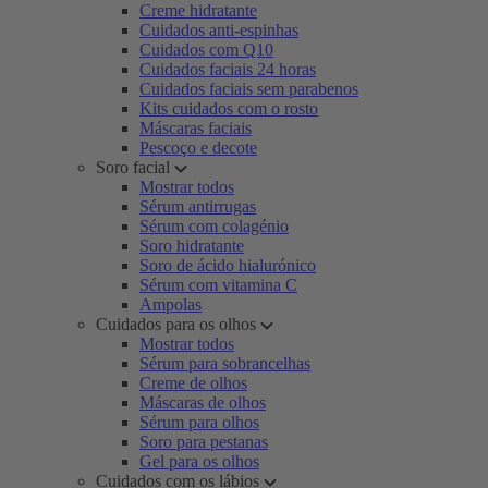
Creme hidratante
Cuidados anti-espinhas
Cuidados com Q10
Cuidados faciais 24 horas
Cuidados faciais sem parabenos
Kits cuidados com o rosto
Máscaras faciais
Pescoço e decote
Soro facial
Mostrar todos
Sérum antirrugas
Sérum com colagénio
Soro hidratante
Soro de ácido hialurónico
Sérum com vitamina C
Ampolas
Cuidados para os olhos
Mostrar todos
Sérum para sobrancelhas
Creme de olhos
Máscaras de olhos
Sérum para olhos
Soro para pestanas
Gel para os olhos
Cuidados com os lábios