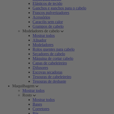
Elásticos de tecido
Ganchos e ganchos para o cabelo
Frascos pulverizadores
Acessórios
Caracóis sem calor
Grampos de cabelo
Modeladores de cabelo
Mostrar todos
Alisador
Modeladores
Rolos quentes para cabelo
Secadores de cabelo
Máquina de cortar cabelo
Capas de cabeleireiro
Difusores
Escovas secadoras
Tesouras de cabeleireiro
Tesouras de desbaste
Maquilhagem
Mostrar todos
Rosto
Mostrar todos
Bases
Corretores
Pós