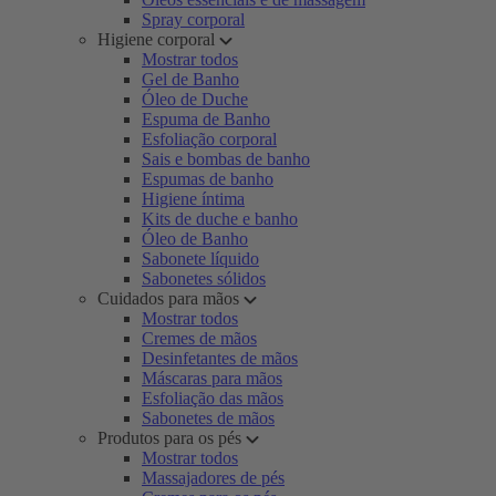
Spray corporal
Higiene corporal
Mostrar todos
Gel de Banho
Óleo de Duche
Espuma de Banho
Esfoliação corporal
Sais e bombas de banho
Espumas de banho
Higiene íntima
Kits de duche e banho
Óleo de Banho
Sabonete líquido
Sabonetes sólidos
Cuidados para mãos
Mostrar todos
Cremes de mãos
Desinfetantes de mãos
Máscaras para mãos
Esfoliação das mãos
Sabonetes de mãos
Produtos para os pés
Mostrar todos
Massajadores de pés