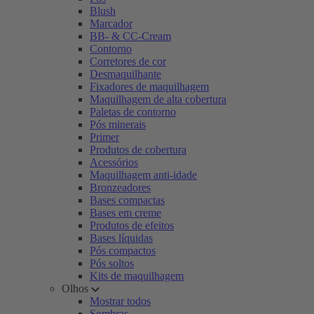
Blush
Marcador
BB- & CC-Cream
Contorno
Corretores de cor
Desmaquilhante
Fixadores de maquilhagem
Maquilhagem de alta cobertura
Paletas de contorno
Pós minerais
Primer
Produtos de cobertura
Acessórios
Maquilhagem anti-idade
Bronzeadores
Bases compactas
Bases em creme
Produtos de efeitos
Bases líquidas
Pós compactos
Pós soltos
Kits de maquilhagem
Olhos
Mostrar todos
Sombras