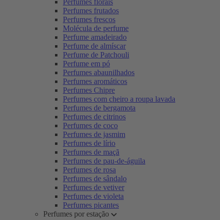
Perfumes florais
Perfumes frutados
Perfumes frescos
Molécula de perfume
Perfume amadeirado
Perfume de almíscar
Perfume de Patchouli
Perfume em pó
Perfumes abaunilhados
Perfumes aromáticos
Perfumes Chipre
Perfumes com cheiro a roupa lavada
Perfumes de bergamota
Perfumes de citrinos
Perfumes de coco
Perfumes de jasmim
Perfumes de lírio
Perfumes de maçã
Perfumes de pau-de-águila
Perfumes de rosa
Perfumes de sândalo
Perfumes de vetiver
Perfumes de violeta
Perfumes picantes
Perfumes por estação