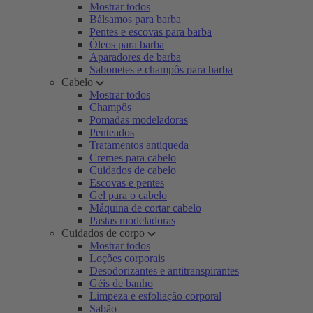
Mostrar todos
Bálsamos para barba
Pentes e escovas para barba
Óleos para barba
Aparadores de barba
Sabonetes e champôs para barba
Cabelo
Mostrar todos
Champôs
Pomadas modeladoras
Penteados
Tratamentos antiqueda
Cremes para cabelo
Cuidados de cabelo
Escovas e pentes
Gel para o cabelo
Máquina de cortar cabelo
Pastas modeladoras
Cuidados de corpo
Mostrar todos
Loções corporais
Desodorizantes e antitranspirantes
Géis de banho
Limpeza e esfoliação corporal
Sabão