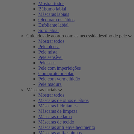
Mostrar todos
Bálsamo labial
Máscaras labiais
Óleo para os lábios
Esfoliante labial
Soro labial
Cuidados de acordo com as necessidades/tipo de pele
Mostrar todos
Pele oleosa
Pele mista
Pele sensível
Pele seca
Pele com imperfeições
Com protetor solar
Pele com vermelhidão
Pele madura
Máscaras faciais
Mostrar todos
Máscaras de olhos e lábios
Máscaras hidratantes
Máscaras de limpeza
Máscaras de lama
Máscaras de tecido
Máscaras anti-envelhecimento
Máscaras anti-espinhas