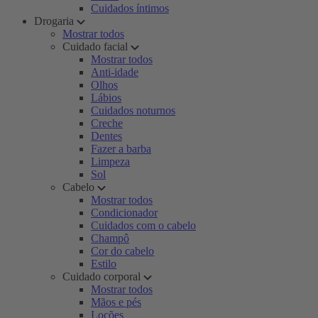
Cuidados íntimos
Drogaria
Mostrar todos
Cuidado facial
Mostrar todos
Anti-idade
Olhos
Lábios
Cuidados noturnos
Creche
Dentes
Fazer a barba
Limpeza
Sol
Cabelo
Mostrar todos
Condicionador
Cuidados com o cabelo
Champô
Cor do cabelo
Estilo
Cuidado corporal
Mostrar todos
Mãos e pés
Loções