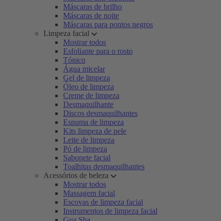
Máscaras de brilho
Máscaras de noite
Máscaras para pontos negros
Limpeza facial
Mostrar todos
Esfoliante para o rosto
Tónico
Água micelar
Gel de limpeza
Óleo de limpeza
Creme de limpeza
Desmaquilhante
Discos desmaquilhantes
Espuma de limpeza
Kits limpeza de pele
Leite de limpeza
Pó de limpeza
Sabonete facial
Toalhitas desmaquilhantes
Acessórios de beleza
Mostrar todos
Massagem facial
Escovas de limpeza facial
Instrumentos de limpeza facial
Gua Sha