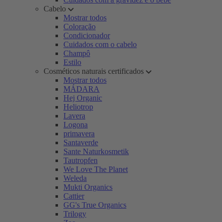
Cabelo
Mostrar todos
Coloração
Condicionador
Cuidados com o cabelo
Champô
Estilo
Cosméticos naturais certificados
Mostrar todos
MÁDARA
Hej Organic
Heliotrop
Lavera
Logona
primavera
Santaverde
Sante Naturkosmetik
Tautropfen
We Love The Planet
Weleda
Mukti Organics
Cattier
GG's True Organics
Trilogy