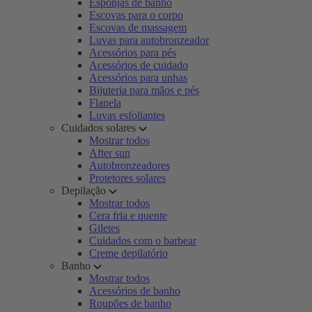
Esponjas de banho
Escovas para o corpo
Escovas de massagem
Luvas para autobronzeador
Acessórios para pés
Acessórios de cuidado
Acessórios para unhas
Bijuteria para mãos e pés
Flanela
Luvas esfoliantes
Cuidados solares
Mostrar todos
After sun
Autobronzeadores
Protetores solares
Depilação
Mostrar todos
Cera fria e quente
Giletes
Cuidados com o barbear
Creme depilatório
Banho
Mostrar todos
Acessórios de banho
Roupões de banho