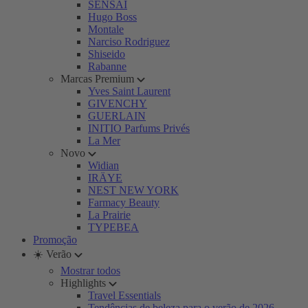
SENSAI
Hugo Boss
Montale
Narciso Rodriguez
Shiseido
Rabanne
Marcas Premium
Yves Saint Laurent
GIVENCHY
GUERLAIN
INITIO Parfums Privés
La Mer
Novo
Widian
IRÄYE
NEST NEW YORK
Farmacy Beauty
La Prairie
TYPEBEA
Promoção
☀️ Verão
Mostrar todos
Highlights
Travel Essentials
Tendências de beleza para o verão de 2026