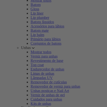
Mostrar todos
Batom
Gloss
Lip liner
Lip plumber
Batons líquidos
Acessórios para lábios
Batom mate
Lip balm
Primário para lábios
Conjuntos de batons
Unhas
Mostrar todos
Verniz para unhas
Revestimento de base
Top coat
Endurecedor de unhas
Limas de unhas
Lâmpadas UV
Removedor de cutículas
Removedor de verniz para unhas
Unhas postiças e Nail Art
Verniz de unhas de gel
Cuidados para unhas
Kits de unhas