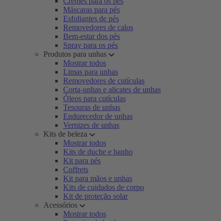
Cremes para os pés
Máscaras para pés
Esfoliantes de pés
Removedores de calos
Bem-estar dos pés
Spray para os pés
Produtos para unhas
Mostrar todos
Limas para unhas
Removedores de cutículas
Corta-unhas e alicates de unhas
Óleos para cutículas
Tesouras de unhas
Endurecedor de unhas
Vernizes de unhas
Kits de beleza
Mostrar todos
Kits de duche e banho
Kit para pés
Coffrets
Kit para mãos e unhas
Kits de cuidados de corpo
Kit de proteção solar
Acessórios
Mostrar todos