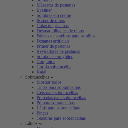
Máscaras de pestanas
Eyeliner
Sombras em creme
Primer de olhos
Colas de pestanas
Desmaquilhantes de olhos
Paletas de sombras para os olhos
Pestanas artificiais
Primer de pestanas
Reviradores de pestanas
Sombras com glitter
Conjuntos
Cor da sobrancelha
Kajal
Sobrancelhas
Mostrar todos
Tintas para sobrancelhas
Géis para sobrancelhas
Pomadas para sobrancelhas
Pó para sobrancelhas
Lápis para sobrancelhas
Pinças
Tesouras para sobrancelhas
Lábios