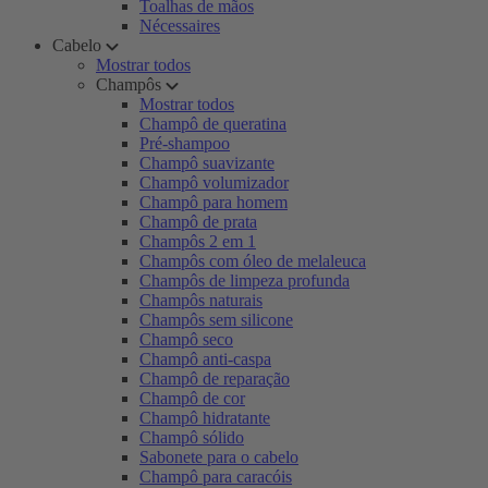
Toalhas de mãos
Nécessaires
Cabelo
Mostrar todos
Champôs
Mostrar todos
Champô de queratina
Pré-shampoo
Champô suavizante
Champô volumizador
Champô para homem
Champô de prata
Champôs 2 em 1
Champôs com óleo de melaleuca
Champôs de limpeza profunda
Champôs naturais
Champôs sem silicone
Champô seco
Champô anti-caspa
Champô de reparação
Champô de cor
Champô hidratante
Champô sólido
Sabonete para o cabelo
Champô para caracóis