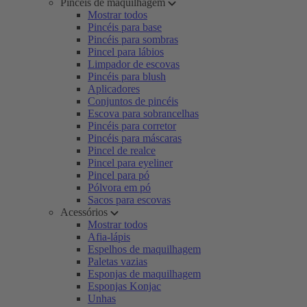
Pincéis de maquilhagem
Mostrar todos
Pincéis para base
Pincéis para sombras
Pincel para lábios
Limpador de escovas
Pincéis para blush
Aplicadores
Conjuntos de pincéis
Escova para sobrancelhas
Pincéis para corretor
Pincéis para máscaras
Pincel de realce
Pincel para eyeliner
Pincel para pó
Pólvora em pó
Sacos para escovas
Acessórios
Mostrar todos
Afia-lápis
Espelhos de maquilhagem
Paletas vazias
Esponjas de maquilhagem
Esponjas Konjac
Unhas