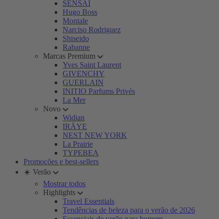
SENSAI
Hugo Boss
Montale
Narciso Rodriguez
Shiseido
Rabanne
Marcas Premium
Yves Saint Laurent
GIVENCHY
GUERLAIN
INITIO Parfums Privés
La Mer
Novo
Widian
IRÄYE
NEST NEW YORK
La Prairie
TYPEBEA
Promoções e best-sellers
☀️ Verão
Mostrar todos
Highlights
Travel Essentials
Tendências de beleza para o verão de 2026
Essenciais de verão para homem