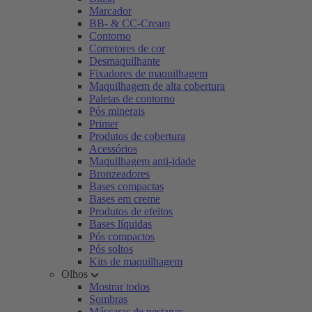
Marcador
BB- & CC-Cream
Contorno
Corretores de cor
Desmaquilhante
Fixadores de maquilhagem
Maquilhagem de alta cobertura
Paletas de contorno
Pós minerais
Primer
Produtos de cobertura
Acessórios
Maquilhagem anti-idade
Bronzeadores
Bases compactas
Bases em creme
Produtos de efeitos
Bases líquidas
Pós compactos
Pós soltos
Kits de maquilhagem
Olhos
Mostrar todos
Sombras
Máscaras de pestanas