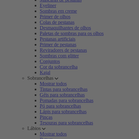
Eyeliner
Sombras em creme
Primer de olhos
Colas de pestanas
Desmaquilhantes de olhos
Paletas de sombras para os olhos
Pestanas artificiais
Primer de pestanas
Reviradores de pestanas
Sombras com glitter
Conjuntos
Cor da sobrancelha
Kajal
Sobrancelhas
Mostrar todos
Tintas para sobrancelhas
Géis para sobrancelhas
Pomadas para sobrancelhas
Pó para sobrancelhas
Lápis para sobrancelhas
Pinças
Tesouras para sobrancelhas
Lábios
Mostrar todos