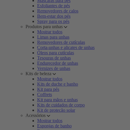
Máscaras para pés
Esfoliantes de pés
Removedores de calos
Bem-estar dos pés
Spray para os pés
Produtos para unhas
Mostrar todos
Limas para unhas
Removedores de cutículas
Corta-unhas e alicates de unhas
Óleos para cutículas
Tesouras de unhas
Endurecedor de unhas
Vernizes de unhas
Kits de beleza
Mostrar todos
Kits de duche e banho
Kit para pés
Coffrets
Kit para mãos e unhas
Kits de cuidados de corpo
Kit de proteção solar
Acessórios
Mostrar todos
Esponjas de banho