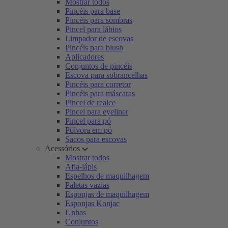
Mostrar todos
Pincéis para base
Pincéis para sombras
Pincel para lábios
Limpador de escovas
Pincéis para blush
Aplicadores
Conjuntos de pincéis
Escova para sobrancelhas
Pincéis para corretor
Pincéis para máscaras
Pincel de realce
Pincel para eyeliner
Pincel para pó
Pólvora em pó
Sacos para escovas
Acessórios
Mostrar todos
Afia-lápis
Espelhos de maquilhagem
Paletas vazias
Esponjas de maquilhagem
Esponjas Konjac
Unhas
Conjuntos