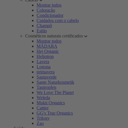
Mostrar todos
Coloração
Condicionador
Cuidados com o cabelo
Champô
Estilo
Cosméticos naturais certificados
Mostrar todos
MÁDARA
Hej Organic
Heliotrop
Lavera
Logona
primavera
Santaverde
Sante Naturkosmetik
Tautropfen
We Love The Planet
Weleda
Mukti Organics
Cattier
GG's True Organics
Trilogy
Zao