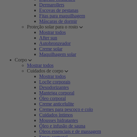
Dermarollers
Escovas de pestanas
Fitas para maquilhagem
Máscaras de dormir
Proteção solar para o rosto
Mostrar todos
After sun
Autobronzeador
Creme solar
Maquilhagem solar
Corpo
Mostrar todos
Cuidados de corpo
Mostrar todos
Loçõe corporais
Desodorizantes
Manteiga corporal
Óleo corporal
Creme anticelulite
Cremes para pescoço e colo
Cuidados íntimos
Mousses hidratantes
Óleo e infusão de sauna
Óleos essenciais e de massagem
Spray corporal