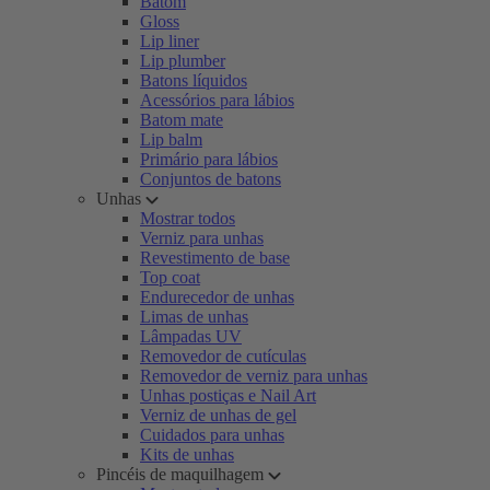
Batom
Gloss
Lip liner
Lip plumber
Batons líquidos
Acessórios para lábios
Batom mate
Lip balm
Primário para lábios
Conjuntos de batons
Unhas
Mostrar todos
Verniz para unhas
Revestimento de base
Top coat
Endurecedor de unhas
Limas de unhas
Lâmpadas UV
Removedor de cutículas
Removedor de verniz para unhas
Unhas postiças e Nail Art
Verniz de unhas de gel
Cuidados para unhas
Kits de unhas
Pincéis de maquilhagem