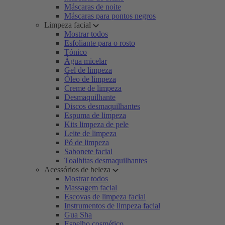
Máscaras de noite
Máscaras para pontos negros
Limpeza facial
Mostrar todos
Esfoliante para o rosto
Tónico
Água micelar
Gel de limpeza
Óleo de limpeza
Creme de limpeza
Desmaquilhante
Discos desmaquilhantes
Espuma de limpeza
Kits limpeza de pele
Leite de limpeza
Pó de limpeza
Sabonete facial
Toalhitas desmaquilhantes
Acessórios de beleza
Mostrar todos
Massagem facial
Escovas de limpeza facial
Instrumentos de limpeza facial
Gua Sha
Espelho cosmético