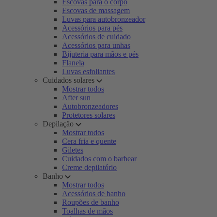
Escovas para o corpo
Escovas de massagem
Luvas para autobronzeador
Acessórios para pés
Acessórios de cuidado
Acessórios para unhas
Bijuteria para mãos e pés
Flanela
Luvas esfoliantes
Cuidados solares
Mostrar todos
After sun
Autobronzeadores
Protetores solares
Depilação
Mostrar todos
Cera fria e quente
Giletes
Cuidados com o barbear
Creme depilatório
Banho
Mostrar todos
Acessórios de banho
Roupões de banho
Toalhas de mãos