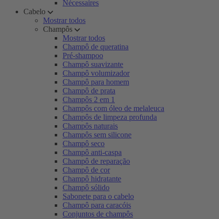
Nécessaires
Cabelo
Mostrar todos
Champôs
Mostrar todos
Champô de queratina
Pré-shampoo
Champô suavizante
Champô volumizador
Champô para homem
Champô de prata
Champôs 2 em 1
Champôs com óleo de melaleuca
Champôs de limpeza profunda
Champôs naturais
Champôs sem silicone
Champô seco
Champô anti-caspa
Champô de reparação
Champô de cor
Champô hidratante
Champô sólido
Sabonete para o cabelo
Champô para caracóis
Conjuntos de champôs