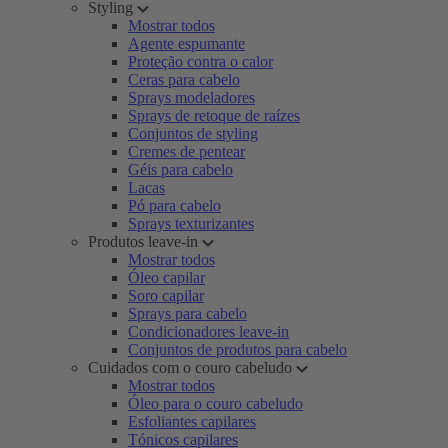
Styling
Mostrar todos
Agente espumante
Proteção contra o calor
Ceras para cabelo
Sprays modeladores
Sprays de retoque de raízes
Conjuntos de styling
Cremes de pentear
Géis para cabelo
Lacas
Pó para cabelo
Sprays texturizantes
Produtos leave-in
Mostrar todos
Óleo capilar
Soro capilar
Sprays para cabelo
Condicionadores leave-in
Conjuntos de produtos para cabelo
Cuidados com o couro cabeludo
Mostrar todos
Óleo para o couro cabeludo
Esfoliantes capilares
Tónicos capilares