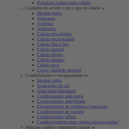
Protetores solares para cabelo
Cuidados de acordo com o tipo de cabelo
Mostrar todos
Anticaspa
Antifrizz
Antiqueda
Cabelo descolorido
Cabelo encaracolado
Cabelo fino e liso
Cabelo normal
Cabelo oleoso
Cabelo pintado
Cabelo seco
Couro cabeludo sensível
Condicionador e enxaguamento
Mostrar todos
Amaciador de cor
Amaciador hidratante
Condicionador anti-caspa
Condicionador anti-frisado
Enxaguamento de resíduos e reparação
Condicionador de volume
Condicionador sólido
Condicionadores para cabelos encaracolados
Máscara capilar e tratamento capilar