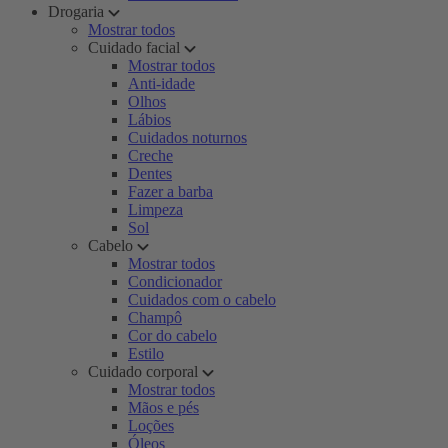
Drogaria
Mostrar todos
Cuidado facial
Mostrar todos
Anti-idade
Olhos
Lábios
Cuidados noturnos
Creche
Dentes
Fazer a barba
Limpeza
Sol
Cabelo
Mostrar todos
Condicionador
Cuidados com o cabelo
Champô
Cor do cabelo
Estilo
Cuidado corporal
Mostrar todos
Mãos e pés
Loções
Óleos