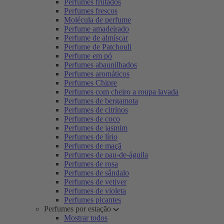
Perfumes frutados
Perfumes frescos
Molécula de perfume
Perfume amadeirado
Perfume de almíscar
Perfume de Patchouli
Perfume em pó
Perfumes abaunilhados
Perfumes aromáticos
Perfumes Chipre
Perfumes com cheiro a roupa lavada
Perfumes de bergamota
Perfumes de citrinos
Perfumes de coco
Perfumes de jasmim
Perfumes de lírio
Perfumes de maçã
Perfumes de pau-de-águila
Perfumes de rosa
Perfumes de sândalo
Perfumes de vetiver
Perfumes de violeta
Perfumes picantes
Perfumes por estação
Mostrar todos