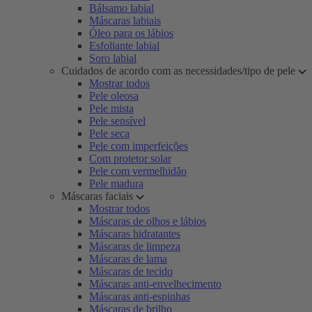
Bálsamo labial
Máscaras labiais
Óleo para os lábios
Esfoliante labial
Soro labial
Cuidados de acordo com as necessidades/tipo de pele
Mostrar todos
Pele oleosa
Pele mista
Pele sensível
Pele seca
Pele com imperfeições
Com protetor solar
Pele com vermelhidão
Pele madura
Máscaras faciais
Mostrar todos
Máscaras de olhos e lábios
Máscaras hidratantes
Máscaras de limpeza
Máscaras de lama
Máscaras de tecido
Máscaras anti-envelhecimento
Máscaras anti-espinhas
Máscaras de brilho