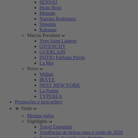
SENSAI
Hugo Boss
Montale
Narciso Rodriguez
Shiseido
Rabanne
Marcas Premium
Yves Saint Laurent
GIVENCHY
GUERLAIN
INITIO Parfums Privés
La Mer
Novo
Widian
IRÄYE
NEST NEW YORK
La Prairie
TYPEBEA
Promoções e best-sellers
☀️ Verão
Mostrar todos
Highlights
Travel Essentials
Tendências de beleza para o verão de 2026
Essenciais de verão para homem