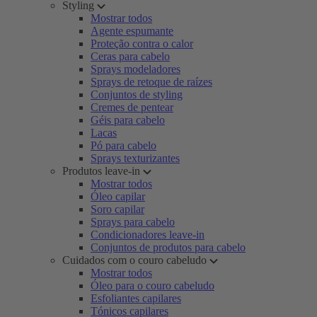
Styling
Mostrar todos
Agente espumante
Proteção contra o calor
Ceras para cabelo
Sprays modeladores
Sprays de retoque de raízes
Conjuntos de styling
Cremes de pentear
Géis para cabelo
Lacas
Pó para cabelo
Sprays texturizantes
Produtos leave-in
Mostrar todos
Óleo capilar
Soro capilar
Sprays para cabelo
Condicionadores leave-in
Conjuntos de produtos para cabelo
Cuidados com o couro cabeludo
Mostrar todos
Óleo para o couro cabeludo
Esfoliantes capilares
Tónicos capilares