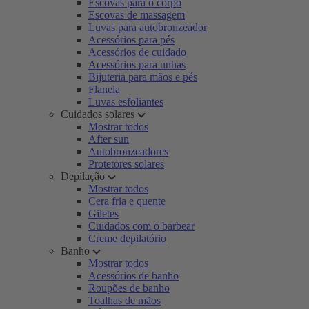
Escovas para o corpo
Escovas de massagem
Luvas para autobronzeador
Acessórios para pés
Acessórios de cuidado
Acessórios para unhas
Bijuteria para mãos e pés
Flanela
Luvas esfoliantes
Cuidados solares
Mostrar todos
After sun
Autobronzeadores
Protetores solares
Depilação
Mostrar todos
Cera fria e quente
Giletes
Cuidados com o barbear
Creme depilatório
Banho
Mostrar todos
Acessórios de banho
Roupões de banho
Toalhas de mãos