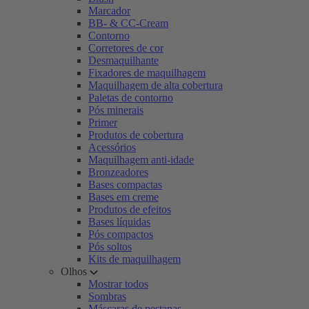
Marcador
BB- & CC-Cream
Contorno
Corretores de cor
Desmaquilhante
Fixadores de maquilhagem
Maquilhagem de alta cobertura
Paletas de contorno
Pós minerais
Primer
Produtos de cobertura
Acessórios
Maquilhagem anti-idade
Bronzeadores
Bases compactas
Bases em creme
Produtos de efeitos
Bases líquidas
Pós compactos
Pós soltos
Kits de maquilhagem
Olhos
Mostrar todos
Sombras
Máscaras de pestanas