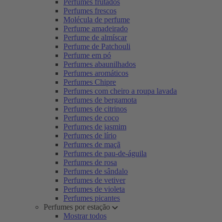
Perfumes frutados
Perfumes frescos
Molécula de perfume
Perfume amadeirado
Perfume de almíscar
Perfume de Patchouli
Perfume em pó
Perfumes abaunilhados
Perfumes aromáticos
Perfumes Chipre
Perfumes com cheiro a roupa lavada
Perfumes de bergamota
Perfumes de citrinos
Perfumes de coco
Perfumes de jasmim
Perfumes de lírio
Perfumes de maçã
Perfumes de pau-de-águila
Perfumes de rosa
Perfumes de sândalo
Perfumes de vetiver
Perfumes de violeta
Perfumes picantes
Perfumes por estação
Mostrar todos