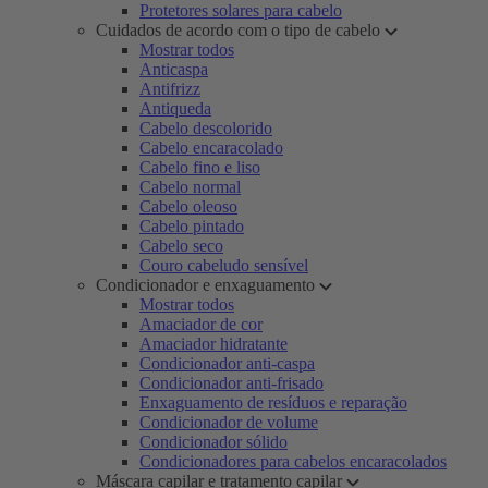
Protetores solares para cabelo
Cuidados de acordo com o tipo de cabelo
Mostrar todos
Anticaspa
Antifrizz
Antiqueda
Cabelo descolorido
Cabelo encaracolado
Cabelo fino e liso
Cabelo normal
Cabelo oleoso
Cabelo pintado
Cabelo seco
Couro cabeludo sensível
Condicionador e enxaguamento
Mostrar todos
Amaciador de cor
Amaciador hidratante
Condicionador anti-caspa
Condicionador anti-frisado
Enxaguamento de resíduos e reparação
Condicionador de volume
Condicionador sólido
Condicionadores para cabelos encaracolados
Máscara capilar e tratamento capilar