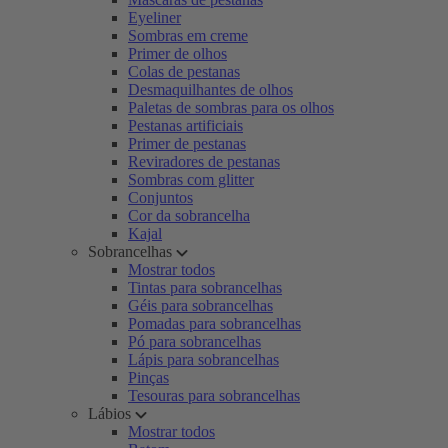
Eyeliner
Sombras em creme
Primer de olhos
Colas de pestanas
Desmaquilhantes de olhos
Paletas de sombras para os olhos
Pestanas artificiais
Primer de pestanas
Reviradores de pestanas
Sombras com glitter
Conjuntos
Cor da sobrancelha
Kajal
Sobrancelhas
Mostrar todos
Tintas para sobrancelhas
Géis para sobrancelhas
Pomadas para sobrancelhas
Pó para sobrancelhas
Lápis para sobrancelhas
Pinças
Tesouras para sobrancelhas
Lábios
Mostrar todos