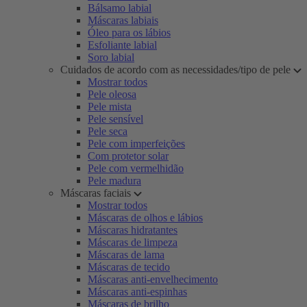
Bálsamo labial
Máscaras labiais
Óleo para os lábios
Esfoliante labial
Soro labial
Cuidados de acordo com as necessidades/tipo de pele
Mostrar todos
Pele oleosa
Pele mista
Pele sensível
Pele seca
Pele com imperfeições
Com protetor solar
Pele com vermelhidão
Pele madura
Máscaras faciais
Mostrar todos
Máscaras de olhos e lábios
Máscaras hidratantes
Máscaras de limpeza
Máscaras de lama
Máscaras de tecido
Máscaras anti-envelhecimento
Máscaras anti-espinhas
Máscaras de brilho