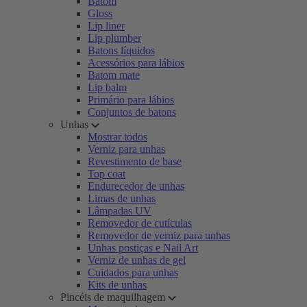
Batom
Gloss
Lip liner
Lip plumber
Batons líquidos
Acessórios para lábios
Batom mate
Lip balm
Primário para lábios
Conjuntos de batons
Unhas
Mostrar todos
Verniz para unhas
Revestimento de base
Top coat
Endurecedor de unhas
Limas de unhas
Lâmpadas UV
Removedor de cutículas
Removedor de verniz para unhas
Unhas postiças e Nail Art
Verniz de unhas de gel
Cuidados para unhas
Kits de unhas
Pincéis de maquilhagem