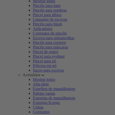
Mostrar todos
Pincéis para base
Pincéis para sombras
Pincel para lábios
Limpador de escovas
Pincéis para blush
Aplicadores
Conjuntos de pincéis
Escova para sobrancelhas
Pincéis para corretor
Pincéis para máscaras
Pincel de realce
Pincel para eyeliner
Pincel para pó
Pólvora em pó
Sacos para escovas
Acessórios
Mostrar todos
Afia-lápis
Espelhos de maquilhagem
Paletas vazias
Esponjas de maquilhagem
Esponjas Konjac
Unhas
Conjuntos