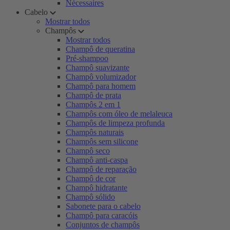
Nécessaires
Cabelo
Mostrar todos
Champôs
Mostrar todos
Champô de queratina
Pré-shampoo
Champô suavizante
Champô volumizador
Champô para homem
Champô de prata
Champôs 2 em 1
Champôs com óleo de melaleuca
Champôs de limpeza profunda
Champôs naturais
Champôs sem silicone
Champô seco
Champô anti-caspa
Champô de reparação
Champô de cor
Champô hidratante
Champô sólido
Sabonete para o cabelo
Champô para caracóis
Conjuntos de champôs