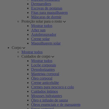
Dermarollers
Escovas de pestanas
Fitas para maquilhagem
Máscaras de dormir
Proteção solar para o rosto
Mostrar todos
After sun
Autobronzeador
Creme solar
Maquilhagem solar
Corpo
Mostrar todos
Cuidados de corpo
Mostrar todos
Loçõe corporais
Desodorizantes
Manteiga corporal
Óleo corporal
Creme anticelulite
Cremes para pescoço e colo
Cuidados íntimos
Mousses hidratantes
Óleo e infusão de sauna
Óleos essenciais e de massagem
Spray corporal