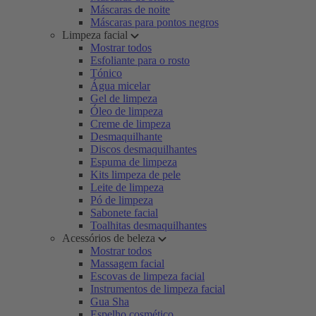
Máscaras de noite
Máscaras para pontos negros
Limpeza facial
Mostrar todos
Esfoliante para o rosto
Tónico
Água micelar
Gel de limpeza
Óleo de limpeza
Creme de limpeza
Desmaquilhante
Discos desmaquilhantes
Espuma de limpeza
Kits limpeza de pele
Leite de limpeza
Pó de limpeza
Sabonete facial
Toalhitas desmaquilhantes
Acessórios de beleza
Mostrar todos
Massagem facial
Escovas de limpeza facial
Instrumentos de limpeza facial
Gua Sha
Espelho cosmético