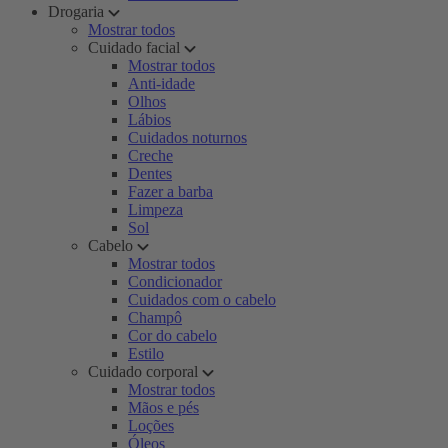
Drogaria
Mostrar todos
Cuidado facial
Mostrar todos
Anti-idade
Olhos
Lábios
Cuidados noturnos
Creche
Dentes
Fazer a barba
Limpeza
Sol
Cabelo
Mostrar todos
Condicionador
Cuidados com o cabelo
Champô
Cor do cabelo
Estilo
Cuidado corporal
Mostrar todos
Mãos e pés
Loções
Óleos