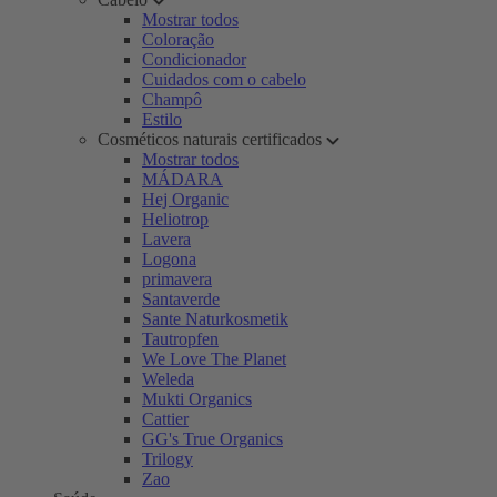
Mostrar todos
Coloração
Condicionador
Cuidados com o cabelo
Champô
Estilo
Cosméticos naturais certificados
Mostrar todos
MÁDARA
Hej Organic
Heliotrop
Lavera
Logona
primavera
Santaverde
Sante Naturkosmetik
Tautropfen
We Love The Planet
Weleda
Mukti Organics
Cattier
GG's True Organics
Trilogy
Zao