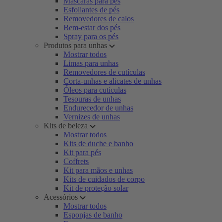
Máscaras para pés
Esfoliantes de pés
Removedores de calos
Bem-estar dos pés
Spray para os pés
Produtos para unhas
Mostrar todos
Limas para unhas
Removedores de cutículas
Corta-unhas e alicates de unhas
Óleos para cutículas
Tesouras de unhas
Endurecedor de unhas
Vernizes de unhas
Kits de beleza
Mostrar todos
Kits de duche e banho
Kit para pés
Coffrets
Kit para mãos e unhas
Kits de cuidados de corpo
Kit de proteção solar
Acessórios
Mostrar todos
Esponjas de banho