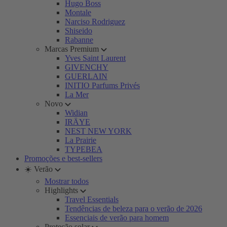
Hugo Boss
Montale
Narciso Rodriguez
Shiseido
Rabanne
Marcas Premium
Yves Saint Laurent
GIVENCHY
GUERLAIN
INITIO Parfums Privés
La Mer
Novo
Widian
IRÄYE
NEST NEW YORK
La Prairie
TYPEBEA
Promoções e best-sellers
☀️ Verão
Mostrar todos
Highlights
Travel Essentials
Tendências de beleza para o verão de 2026
Essenciais de verão para homem
Proteção solar