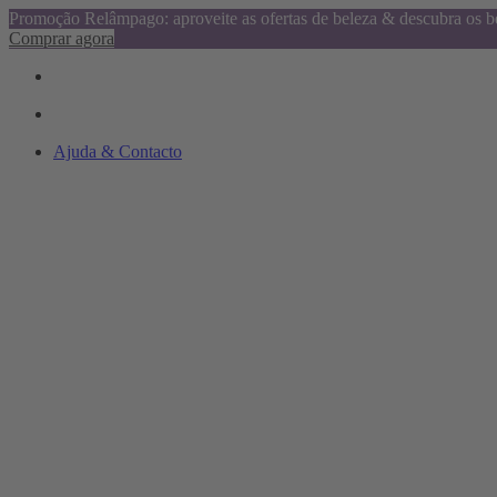
Promoção Relâmpago: aproveite as ofertas de beleza & descubra os be
Comprar agora
Ajuda & Contacto