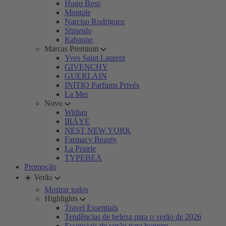
Hugo Boss
Montale
Narciso Rodriguez
Shiseido
Rabanne
Marcas Premium
Yves Saint Laurent
GIVENCHY
GUERLAIN
INITIO Parfums Privés
La Mer
Novo
Widian
IRÄYE
NEST NEW YORK
Farmacy Beauty
La Prairie
TYPEBEA
Promoção
☀️ Verão
Mostrar todos
Highlights
Travel Essentials
Tendências de beleza para o verão de 2026
Essenciais de verão para homem