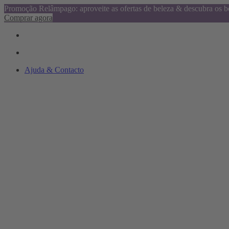
Promoção Relâmpago: aproveite as ofertas de beleza & descubra os be
Comprar agora
Ajuda & Contacto