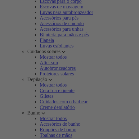
Escovas para o corpo
Escovas de massagem
Luvas para autobronzeador
Acessórios para pés
Acessórios de cuidado
Acessórios para unhas
Bijuteria para mãos e pés
Flanela
Luvas esfoliantes
Cuidados solares
Mostrar todos
After sun
Autobronzeadores
Protetores solares
Depilação
Mostrar todos
Cera fria e quente
Giletes
Cuidados com o barbear
Creme depilatório
Banho
Mostrar todos
Acessórios de banho
Roupões de banho
Toalhas de mãos