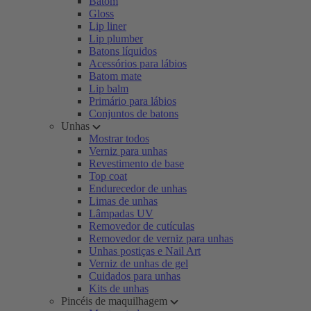
Batom
Gloss
Lip liner
Lip plumber
Batons líquidos
Acessórios para lábios
Batom mate
Lip balm
Primário para lábios
Conjuntos de batons
Unhas
Mostrar todos
Verniz para unhas
Revestimento de base
Top coat
Endurecedor de unhas
Limas de unhas
Lâmpadas UV
Removedor de cutículas
Removedor de verniz para unhas
Unhas postiças e Nail Art
Verniz de unhas de gel
Cuidados para unhas
Kits de unhas
Pincéis de maquilhagem