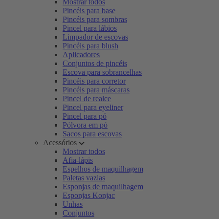
Mostrar todos
Pincéis para base
Pincéis para sombras
Pincel para lábios
Limpador de escovas
Pincéis para blush
Aplicadores
Conjuntos de pincéis
Escova para sobrancelhas
Pincéis para corretor
Pincéis para máscaras
Pincel de realce
Pincel para eyeliner
Pincel para pó
Pólvora em pó
Sacos para escovas
Acessórios
Mostrar todos
Afia-lápis
Espelhos de maquilhagem
Paletas vazias
Esponjas de maquilhagem
Esponjas Konjac
Unhas
Conjuntos