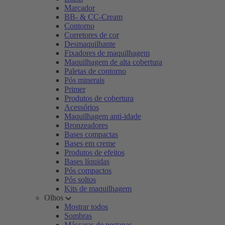
Marcador
BB- & CC-Cream
Contorno
Corretores de cor
Desmaquilhante
Fixadores de maquilhagem
Maquilhagem de alta cobertura
Paletas de contorno
Pós minerais
Primer
Produtos de cobertura
Acessórios
Maquilhagem anti-idade
Bronzeadores
Bases compactas
Bases em creme
Produtos de efeitos
Bases líquidas
Pós compactos
Pós soltos
Kits de maquilhagem
Olhos
Mostrar todos
Sombras
Máscaras de pestanas