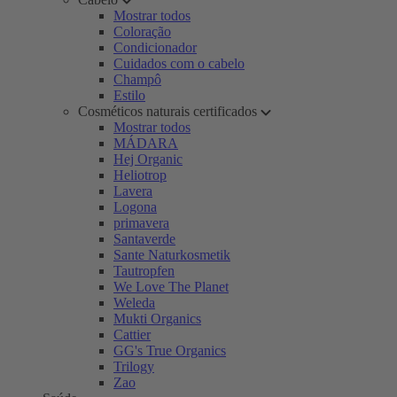
Mostrar todos
Coloração
Condicionador
Cuidados com o cabelo
Champô
Estilo
Cosméticos naturais certificados
Mostrar todos
MÁDARA
Hej Organic
Heliotrop
Lavera
Logona
primavera
Santaverde
Sante Naturkosmetik
Tautropfen
We Love The Planet
Weleda
Mukti Organics
Cattier
GG's True Organics
Trilogy
Zao