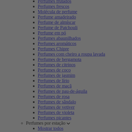
Perfumes frutados
Perfumes frescos
Molécula de perfume
Perfume amadeirado
Perfume de almíscar
Perfume de Patchouli
Perfume em pó
Perfumes abaunilhados
Perfumes aromáticos
Perfumes Chipre
Perfumes com cheiro a roupa lavada
Perfumes de bergamota
Perfumes de citrinos
Perfumes de coco
Perfumes de jasmim
Perfumes de lírio
Perfumes de maçã
Perfumes de pau-de-águila
Perfumes de rosa
Perfumes de sândalo
Perfumes de vetiver
Perfumes de violeta
Perfumes picantes
Perfumes por estação
Mostrar todos