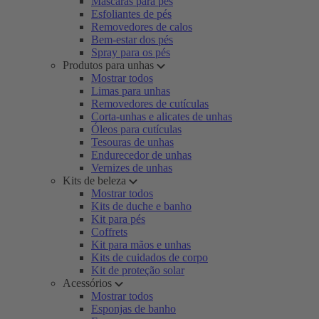
Máscaras para pés
Esfoliantes de pés
Removedores de calos
Bem-estar dos pés
Spray para os pés
Produtos para unhas
Mostrar todos
Limas para unhas
Removedores de cutículas
Corta-unhas e alicates de unhas
Óleos para cutículas
Tesouras de unhas
Endurecedor de unhas
Vernizes de unhas
Kits de beleza
Mostrar todos
Kits de duche e banho
Kit para pés
Coffrets
Kit para mãos e unhas
Kits de cuidados de corpo
Kit de proteção solar
Acessórios
Mostrar todos
Esponjas de banho