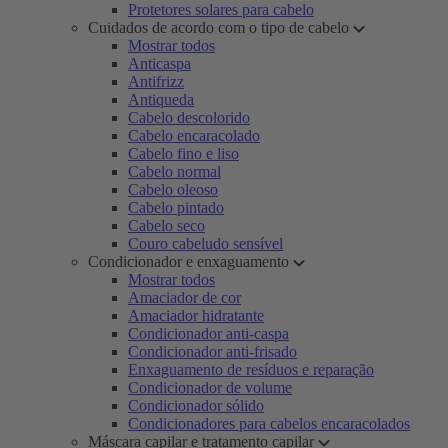
Protetores solares para cabelo
Cuidados de acordo com o tipo de cabelo
Mostrar todos
Anticaspa
Antifrizz
Antiqueda
Cabelo descolorido
Cabelo encaracolado
Cabelo fino e liso
Cabelo normal
Cabelo oleoso
Cabelo pintado
Cabelo seco
Couro cabeludo sensível
Condicionador e enxaguamento
Mostrar todos
Amaciador de cor
Amaciador hidratante
Condicionador anti-caspa
Condicionador anti-frisado
Enxaguamento de resíduos e reparação
Condicionador de volume
Condicionador sólido
Condicionadores para cabelos encaracolados
Máscara capilar e tratamento capilar