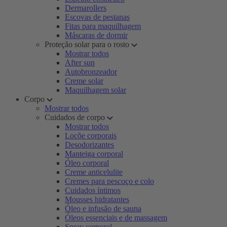
Dermarollers
Escovas de pestanas
Fitas para maquilhagem
Máscaras de dormir
Proteção solar para o rosto
Mostrar todos
After sun
Autobronzeador
Creme solar
Maquilhagem solar
Corpo
Mostrar todos
Cuidados de corpo
Mostrar todos
Loçõe corporais
Desodorizantes
Manteiga corporal
Óleo corporal
Creme anticelulite
Cremes para pescoço e colo
Cuidados íntimos
Mousses hidratantes
Óleo e infusão de sauna
Óleos essenciais e de massagem
Spray corporal