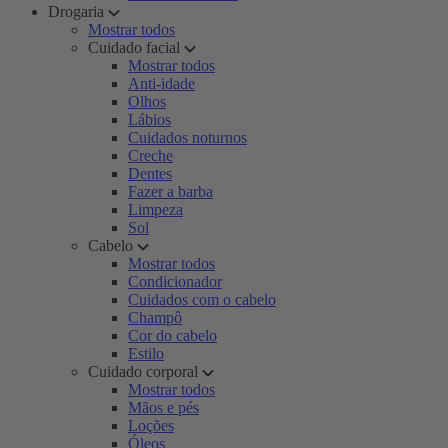
Drogaria
Mostrar todos
Cuidado facial
Mostrar todos
Anti-idade
Olhos
Lábios
Cuidados noturnos
Creche
Dentes
Fazer a barba
Limpeza
Sol
Cabelo
Mostrar todos
Condicionador
Cuidados com o cabelo
Champô
Cor do cabelo
Estilo
Cuidado corporal
Mostrar todos
Mãos e pés
Loções
Óleos