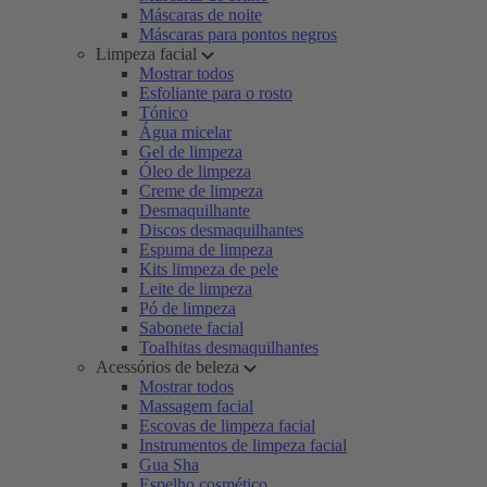
Máscaras de noite
Máscaras para pontos negros
Limpeza facial
Mostrar todos
Esfoliante para o rosto
Tónico
Água micelar
Gel de limpeza
Óleo de limpeza
Creme de limpeza
Desmaquilhante
Discos desmaquilhantes
Espuma de limpeza
Kits limpeza de pele
Leite de limpeza
Pó de limpeza
Sabonete facial
Toalhitas desmaquilhantes
Acessórios de beleza
Mostrar todos
Massagem facial
Escovas de limpeza facial
Instrumentos de limpeza facial
Gua Sha
Espelho cosmético