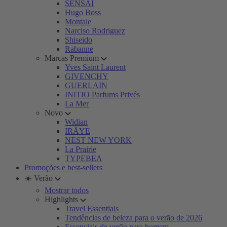
SENSAI
Hugo Boss
Montale
Narciso Rodriguez
Shiseido
Rabanne
Marcas Premium
Yves Saint Laurent
GIVENCHY
GUERLAIN
INITIO Parfums Privés
La Mer
Novo
Widian
IRÄYE
NEST NEW YORK
La Prairie
TYPEBEA
Promoções e best-sellers
☀️ Verão
Mostrar todos
Highlights
Travel Essentials
Tendências de beleza para o verão de 2026
Essenciais de verão para homem