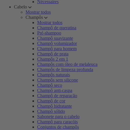
Nécessaires
Cabelo
Mostrar todos
Champôs
Mostrar todos
Champô de queratina
Pré-shampoo
Champô suavizante
Champô volumizador
Champô para homem
Champô de prata
Champôs 2 em 1
Champôs com óleo de melaleuca
Champôs de limpeza profunda
Champôs naturais
Champôs sem silicone
Champô seco
Champô anti-caspa
Champô de reparação
Champô de cor
Champô hidratante
Champô sólido
Sabonete para o cabelo
Champô para caracóis
Conjuntos de champôs