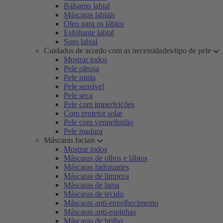
Bálsamo labial
Máscaras labiais
Óleo para os lábios
Esfoliante labial
Soro labial
Cuidados de acordo com as necessidades/tipo de pele
Mostrar todos
Pele oleosa
Pele mista
Pele sensível
Pele seca
Pele com imperfeições
Com protetor solar
Pele com vermelhidão
Pele madura
Máscaras faciais
Mostrar todos
Máscaras de olhos e lábios
Máscaras hidratantes
Máscaras de limpeza
Máscaras de lama
Máscaras de tecido
Máscaras anti-envelhecimento
Máscaras anti-espinhas
Máscaras de brilho