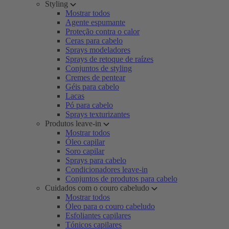
Styling
Mostrar todos
Agente espumante
Proteção contra o calor
Ceras para cabelo
Sprays modeladores
Sprays de retoque de raízes
Conjuntos de styling
Cremes de pentear
Géis para cabelo
Lacas
Pó para cabelo
Sprays texturizantes
Produtos leave-in
Mostrar todos
Óleo capilar
Soro capilar
Sprays para cabelo
Condicionadores leave-in
Conjuntos de produtos para cabelo
Cuidados com o couro cabeludo
Mostrar todos
Óleo para o couro cabeludo
Esfoliantes capilares
Tónicos capilares