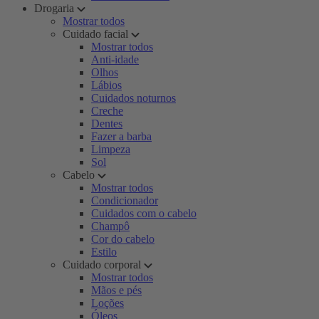
Drogaria
Mostrar todos
Cuidado facial
Mostrar todos
Anti-idade
Olhos
Lábios
Cuidados noturnos
Creche
Dentes
Fazer a barba
Limpeza
Sol
Cabelo
Mostrar todos
Condicionador
Cuidados com o cabelo
Champô
Cor do cabelo
Estilo
Cuidado corporal
Mostrar todos
Mãos e pés
Loções
Óleos