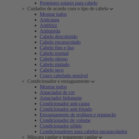
Protetores solares para cabelo
Cuidados de acordo com o tipo de cabelo
Mostrar todos
Anticaspa
Antifrizz
Antiqueda
Cabelo descolorido
Cabelo encaracolado
Cabelo fino e liso
Cabelo normal
Cabelo oleoso
Cabelo pintado
Cabelo seco
Couro cabeludo sensível
Condicionador e enxaguamento
Mostrar todos
Amaciador de cor
Amaciador hidratante
Condicionador anti-caspa
Condicionador anti-frisado
Enxaguamento de resíduos e reparação
Condicionador de volume
Condicionador sólido
Condicionadores para cabelos encaracolados
Máscara capilar e tratamento capilar