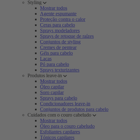
Styling
Mostrar todos
Agente espumante
Proteção contra o calor
Ceras para cabelo
Sprays modeladores
Sprays de retoque de raízes
Conjuntos de styling
Cremes de pentear
Géis para cabelo
Lacas
Pó para cabelo
Sprays texturizantes
Produtos leave-in
Mostrar todos
Óleo capilar
Soro capilar
Sprays para cabelo
Condicionadores leave-in
Conjuntos de produtos para cabelo
Cuidados com o couro cabeludo
Mostrar todos
Óleo para o couro cabeludo
Esfoliantes capilares
Tónicos capilares