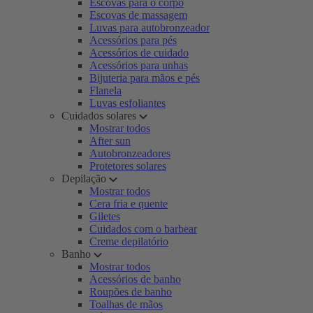
Escovas para o corpo
Escovas de massagem
Luvas para autobronzeador
Acessórios para pés
Acessórios de cuidado
Acessórios para unhas
Bijuteria para mãos e pés
Flanela
Luvas esfoliantes
Cuidados solares
Mostrar todos
After sun
Autobronzeadores
Protetores solares
Depilação
Mostrar todos
Cera fria e quente
Giletes
Cuidados com o barbear
Creme depilatório
Banho
Mostrar todos
Acessórios de banho
Roupões de banho
Toalhas de mãos