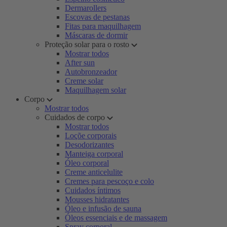
Dermarollers
Escovas de pestanas
Fitas para maquilhagem
Máscaras de dormir
Proteção solar para o rosto
Mostrar todos
After sun
Autobronzeador
Creme solar
Maquilhagem solar
Corpo
Mostrar todos
Cuidados de corpo
Mostrar todos
Loçõe corporais
Desodorizantes
Manteiga corporal
Óleo corporal
Creme anticelulite
Cremes para pescoço e colo
Cuidados íntimos
Mousses hidratantes
Óleo e infusão de sauna
Óleos essenciais e de massagem
Spray corporal