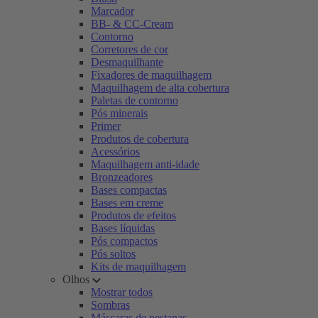
Marcador
BB- & CC-Cream
Contorno
Corretores de cor
Desmaquilhante
Fixadores de maquilhagem
Maquilhagem de alta cobertura
Paletas de contorno
Pós minerais
Primer
Produtos de cobertura
Acessórios
Maquilhagem anti-idade
Bronzeadores
Bases compactas
Bases em creme
Produtos de efeitos
Bases líquidas
Pós compactos
Pós soltos
Kits de maquilhagem
Olhos
Mostrar todos
Sombras
Máscaras de pestanas