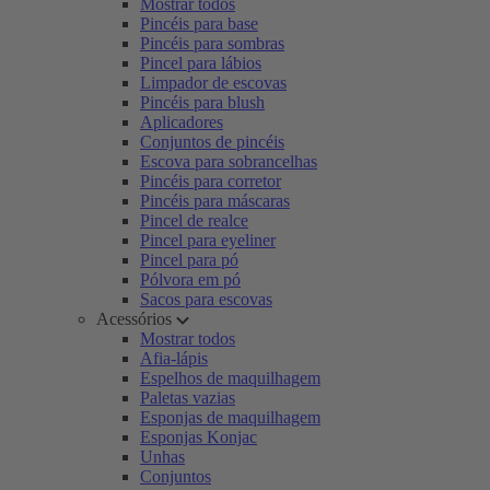
Mostrar todos
Pincéis para base
Pincéis para sombras
Pincel para lábios
Limpador de escovas
Pincéis para blush
Aplicadores
Conjuntos de pincéis
Escova para sobrancelhas
Pincéis para corretor
Pincéis para máscaras
Pincel de realce
Pincel para eyeliner
Pincel para pó
Pólvora em pó
Sacos para escovas
Acessórios
Mostrar todos
Afia-lápis
Espelhos de maquilhagem
Paletas vazias
Esponjas de maquilhagem
Esponjas Konjac
Unhas
Conjuntos