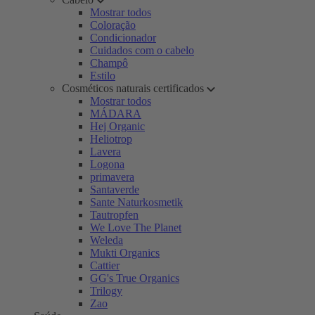
Mostrar todos
Coloração
Condicionador
Cuidados com o cabelo
Champô
Estilo
Cosméticos naturais certificados
Mostrar todos
MÁDARA
Hej Organic
Heliotrop
Lavera
Logona
primavera
Santaverde
Sante Naturkosmetik
Tautropfen
We Love The Planet
Weleda
Mukti Organics
Cattier
GG's True Organics
Trilogy
Zao