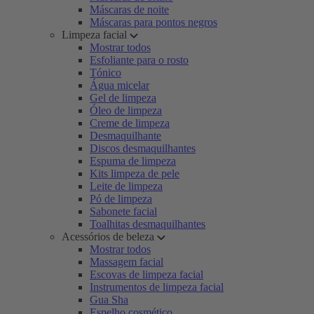
Máscaras de noite
Máscaras para pontos negros
Limpeza facial
Mostrar todos
Esfoliante para o rosto
Tónico
Água micelar
Gel de limpeza
Óleo de limpeza
Creme de limpeza
Desmaquilhante
Discos desmaquilhantes
Espuma de limpeza
Kits limpeza de pele
Leite de limpeza
Pó de limpeza
Sabonete facial
Toalhitas desmaquilhantes
Acessórios de beleza
Mostrar todos
Massagem facial
Escovas de limpeza facial
Instrumentos de limpeza facial
Gua Sha
Espelho cosmético