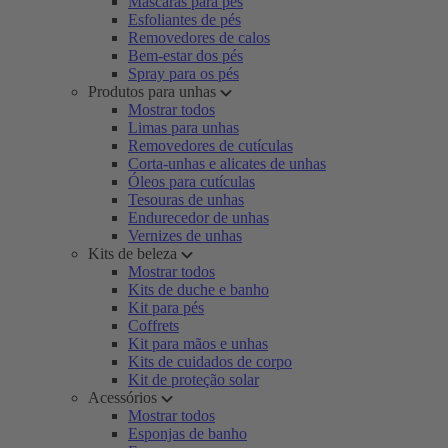
Máscaras para pés
Esfoliantes de pés
Removedores de calos
Bem-estar dos pés
Spray para os pés
Produtos para unhas
Mostrar todos
Limas para unhas
Removedores de cutículas
Corta-unhas e alicates de unhas
Óleos para cutículas
Tesouras de unhas
Endurecedor de unhas
Vernizes de unhas
Kits de beleza
Mostrar todos
Kits de duche e banho
Kit para pés
Coffrets
Kit para mãos e unhas
Kits de cuidados de corpo
Kit de proteção solar
Acessórios
Mostrar todos
Esponjas de banho