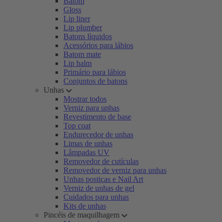
Batom
Gloss
Lip liner
Lip plumber
Batons líquidos
Acessórios para lábios
Batom mate
Lip balm
Primário para lábios
Conjuntos de batons
Unhas
Mostrar todos
Verniz para unhas
Revestimento de base
Top coat
Endurecedor de unhas
Limas de unhas
Lâmpadas UV
Removedor de cutículas
Removedor de verniz para unhas
Unhas postiças e Nail Art
Verniz de unhas de gel
Cuidados para unhas
Kits de unhas
Pincéis de maquilhagem