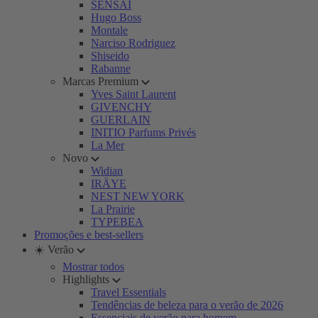
SENSAI
Hugo Boss
Montale
Narciso Rodriguez
Shiseido
Rabanne
Marcas Premium
Yves Saint Laurent
GIVENCHY
GUERLAIN
INITIO Parfums Privés
La Mer
Novo
Widian
IRÄYE
NEST NEW YORK
La Prairie
TYPEBEA
Promoções e best-sellers
☀️ Verão
Mostrar todos
Highlights
Travel Essentials
Tendências de beleza para o verão de 2026
Essenciais de verão para homem