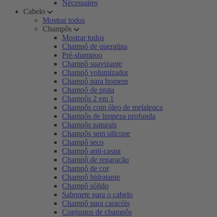
Nécessaires
Cabelo
Mostrar todos
Champôs
Mostrar todos
Champô de queratina
Pré-shampoo
Champô suavizante
Champô volumizador
Champô para homem
Champô de prata
Champôs 2 em 1
Champôs com óleo de melaleuca
Champôs de limpeza profunda
Champôs naturais
Champôs sem silicone
Champô seco
Champô anti-caspa
Champô de reparação
Champô de cor
Champô hidratante
Champô sólido
Sabonete para o cabelo
Champô para caracóis
Conjuntos de champôs