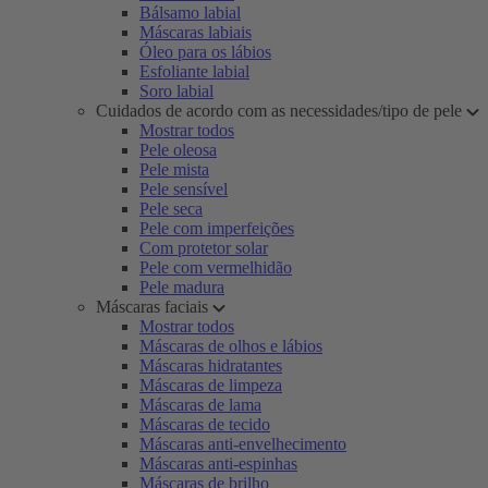
Bálsamo labial
Máscaras labiais
Óleo para os lábios
Esfoliante labial
Soro labial
Cuidados de acordo com as necessidades/tipo de pele
Mostrar todos
Pele oleosa
Pele mista
Pele sensível
Pele seca
Pele com imperfeições
Com protetor solar
Pele com vermelhidão
Pele madura
Máscaras faciais
Mostrar todos
Máscaras de olhos e lábios
Máscaras hidratantes
Máscaras de limpeza
Máscaras de lama
Máscaras de tecido
Máscaras anti-envelhecimento
Máscaras anti-espinhas
Máscaras de brilho