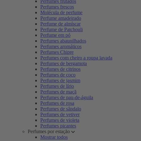
Perfumes frutados
Perfumes frescos
Molécula de perfume
Perfume amadeirado
Perfume de almíscar
Perfume de Patchouli
Perfume em pó
Perfumes abaunilhados
Perfumes aromáticos
Perfumes Chipre
Perfumes com cheiro a roupa lavada
Perfumes de bergamota
Perfumes de citrinos
Perfumes de coco
Perfumes de jasmim
Perfumes de lírio
Perfumes de maçã
Perfumes de pau-de-águila
Perfumes de rosa
Perfumes de sândalo
Perfumes de vetiver
Perfumes de violeta
Perfumes picantes
Perfumes por estação
Mostrar todos