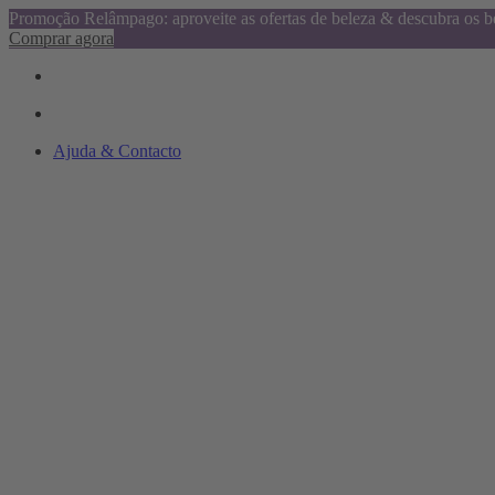
Promoção Relâmpago: aproveite as ofertas de beleza & descubra os be
Comprar agora
Ajuda & Contacto