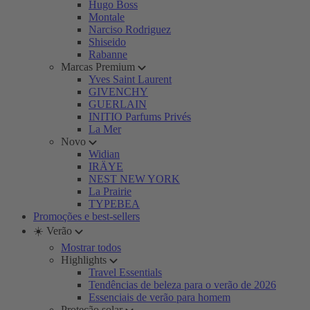
Hugo Boss
Montale
Narciso Rodriguez
Shiseido
Rabanne
Marcas Premium
Yves Saint Laurent
GIVENCHY
GUERLAIN
INITIO Parfums Privés
La Mer
Novo
Widian
IRÄYE
NEST NEW YORK
La Prairie
TYPEBEA
Promoções e best-sellers
☀️ Verão
Mostrar todos
Highlights
Travel Essentials
Tendências de beleza para o verão de 2026
Essenciais de verão para homem
Proteção solar