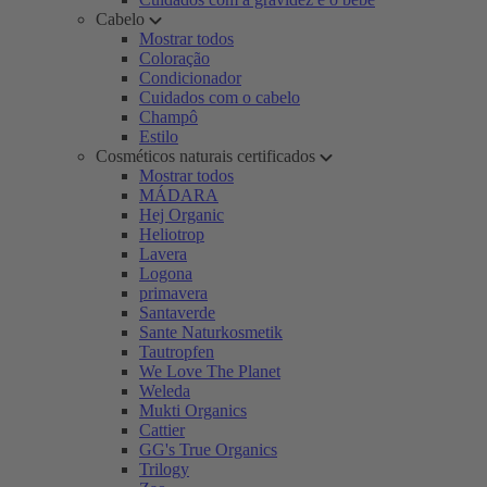
Cabelo
Mostrar todos
Coloração
Condicionador
Cuidados com o cabelo
Champô
Estilo
Cosméticos naturais certificados
Mostrar todos
MÁDARA
Hej Organic
Heliotrop
Lavera
Logona
primavera
Santaverde
Sante Naturkosmetik
Tautropfen
We Love The Planet
Weleda
Mukti Organics
Cattier
GG's True Organics
Trilogy