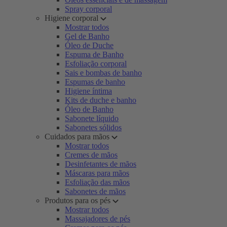
Spray corporal
Higiene corporal
Mostrar todos
Gel de Banho
Óleo de Duche
Espuma de Banho
Esfoliação corporal
Sais e bombas de banho
Espumas de banho
Higiene íntima
Kits de duche e banho
Óleo de Banho
Sabonete líquido
Sabonetes sólidos
Cuidados para mãos
Mostrar todos
Cremes de mãos
Desinfetantes de mãos
Máscaras para mãos
Esfoliação das mãos
Sabonetes de mãos
Produtos para os pés
Mostrar todos
Massajadores de pés