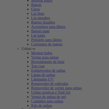
Mostrar todos
Batom
Gloss
Lip liner
Lip plumber
Batons líquidos
Acessórios para lábios
Batom mate
Lip balm
Primário para lábios
Conjuntos de batons
Unhas
Mostrar todos
Verniz para unhas
Revestimento de base
Top coat
Endurecedor de unhas
Limas de unhas
Lâmpadas UV
Removedor de cutículas
Removedor de verniz para unhas
Unhas postiças e Nail Art
Verniz de unhas de gel
Cuidados para unhas
Kits de unhas