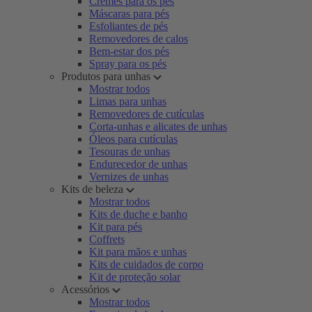
Cremes para os pés
Máscaras para pés
Esfoliantes de pés
Removedores de calos
Bem-estar dos pés
Spray para os pés
Produtos para unhas
Mostrar todos
Limas para unhas
Removedores de cutículas
Corta-unhas e alicates de unhas
Óleos para cutículas
Tesouras de unhas
Endurecedor de unhas
Vernizes de unhas
Kits de beleza
Mostrar todos
Kits de duche e banho
Kit para pés
Coffrets
Kit para mãos e unhas
Kits de cuidados de corpo
Kit de proteção solar
Acessórios
Mostrar todos