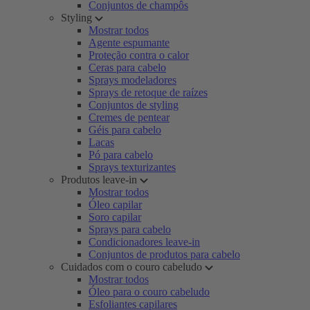
Conjuntos de champôs
Styling
Mostrar todos
Agente espumante
Proteção contra o calor
Ceras para cabelo
Sprays modeladores
Sprays de retoque de raízes
Conjuntos de styling
Cremes de pentear
Géis para cabelo
Lacas
Pó para cabelo
Sprays texturizantes
Produtos leave-in
Mostrar todos
Óleo capilar
Soro capilar
Sprays para cabelo
Condicionadores leave-in
Conjuntos de produtos para cabelo
Cuidados com o couro cabeludo
Mostrar todos
Óleo para o couro cabeludo
Esfoliantes capilares