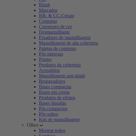
Blush
Marcador
BB- & CC-Cream
Contorno
Corretores de cor
Desmaquilhante
Fixadores de maquilhagem
Maquilhagem de alta cobertura
Paletas de contorno
Pós minerais
Primer
Produtos de cobertura
Acessórios
Maquilhagem anti-idade
Bronzeadores
Bases compactas
Bases em creme
Produtos de efeitos
Bases líquidas
Pós compactos
Pós soltos
Kits de maquilhagem
Olhos
Mostrar todos
Sombras