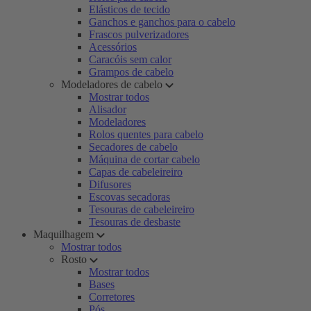
Elásticos de tecido
Ganchos e ganchos para o cabelo
Frascos pulverizadores
Acessórios
Caracóis sem calor
Grampos de cabelo
Modeladores de cabelo
Mostrar todos
Alisador
Modeladores
Rolos quentes para cabelo
Secadores de cabelo
Máquina de cortar cabelo
Capas de cabeleireiro
Difusores
Escovas secadoras
Tesouras de cabeleireiro
Tesouras de desbaste
Maquilhagem
Mostrar todos
Rosto
Mostrar todos
Bases
Corretores
Pós