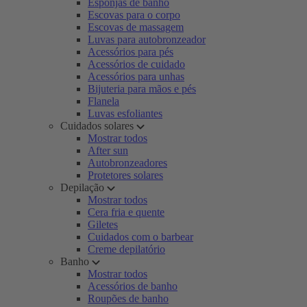
Esponjas de banho
Escovas para o corpo
Escovas de massagem
Luvas para autobronzeador
Acessórios para pés
Acessórios de cuidado
Acessórios para unhas
Bijuteria para mãos e pés
Flanela
Luvas esfoliantes
Cuidados solares
Mostrar todos
After sun
Autobronzeadores
Protetores solares
Depilação
Mostrar todos
Cera fria e quente
Giletes
Cuidados com o barbear
Creme depilatório
Banho
Mostrar todos
Acessórios de banho
Roupões de banho