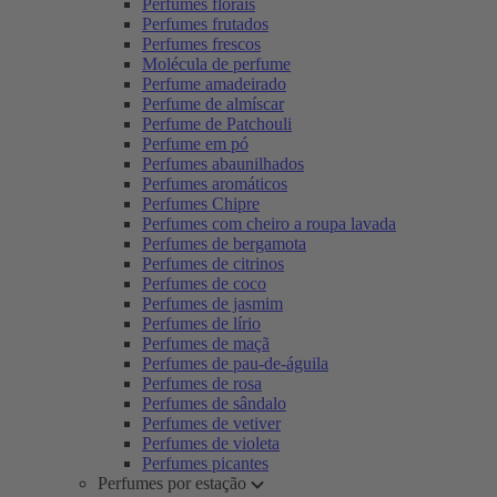
Perfumes florais
Perfumes frutados
Perfumes frescos
Molécula de perfume
Perfume amadeirado
Perfume de almíscar
Perfume de Patchouli
Perfume em pó
Perfumes abaunilhados
Perfumes aromáticos
Perfumes Chipre
Perfumes com cheiro a roupa lavada
Perfumes de bergamota
Perfumes de citrinos
Perfumes de coco
Perfumes de jasmim
Perfumes de lírio
Perfumes de maçã
Perfumes de pau-de-águila
Perfumes de rosa
Perfumes de sândalo
Perfumes de vetiver
Perfumes de violeta
Perfumes picantes
Perfumes por estação