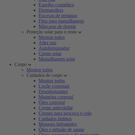
Espelho cosmético
Dermarollers
Escovas de pestanas
Fitas para maquilhagem
Máscaras de dormir
Proteção solar para o rosto
Mostrar todos
After sun
Autobronzeador
Creme solar
Maquilhagem solar
Corpo
Mostrar todos
Cuidados de corpo
Mostrar todos
Loçõe corporais
Desodorizantes
Manteiga corporal
Óleo corporal
Creme anticelulite
Cremes para pescoço e colo
Cuidados íntimos
Mousses hidratantes
Óleo e infusão de sauna
Óleos essenciais e de massagem