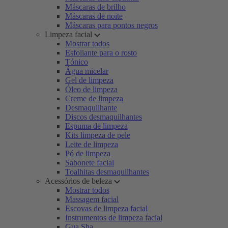
Máscaras de brilho
Máscaras de noite
Máscaras para pontos negros
Limpeza facial
Mostrar todos
Esfoliante para o rosto
Tónico
Água micelar
Gel de limpeza
Óleo de limpeza
Creme de limpeza
Desmaquilhante
Discos desmaquilhantes
Espuma de limpeza
Kits limpeza de pele
Leite de limpeza
Pó de limpeza
Sabonete facial
Toalhitas desmaquilhantes
Acessórios de beleza
Mostrar todos
Massagem facial
Escovas de limpeza facial
Instrumentos de limpeza facial
Gua Sha