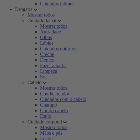
Cuidados íntimos
Drogaria
Mostrar todos
Cuidado facial
Mostrar todos
Anti-idade
Olhos
Lábios
Cuidados noturnos
Creche
Dentes
Fazer a barba
Limpeza
Sol
Cabelo
Mostrar todos
Condicionador
Cuidados com o cabelo
Champô
Cor do cabelo
Estilo
Cuidado corporal
Mostrar todos
Mãos e pés
Loções