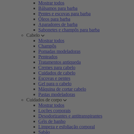
Mostrar todos
Bálsamos para barba
Pentes e escovas para barba
Óleos para barba
Aparadores de barba
Sabonetes e champôs para barba
Cabelo
Mostrar todos
Champôs
Pomadas modeladoras
Penteados
Tratamentos antiqueda
Cremes para cabelo
Cuidados de cabelo
Escovas e pentes
Gel para o cabelo
Máquina de cortar cabelo
Pastas modeladoras
Cuidados de corpo
Mostrar todos
Loções corporais
Desodorizantes e antitranspirantes
Géis de banho
Limpeza e esfoliação corporal
Sabão