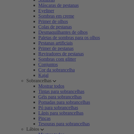
Máscaras de pestanas
Eyeliner
Sombras em creme
Primer de olhos
Colas de pestanas
Desmaquilhantes de olhos
Paletas de sombras para os olhos
Pestanas artificiais
Primer de pestanas
Reviradores de pestanas
Sombras com glitter
Conjuntos
Cor da sobrancelha
Kajal
Sobrancelhas
Mostrar todos
Tintas para sobrancelhas
Géis para sobrancelhas
Pomadas para sobrancelhas
Pó para sobrancelhas
Lápis para sobrancelhas
Pinças
Tesouras para sobrancelhas
Lábios