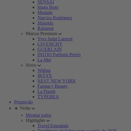
SENSAI
Hugo Boss
Montale
Narciso Rodriguez
Shiseido
Rabanne
Marcas Premium
Yves Saint Laurent
GIVENCHY
GUERLAIN
INITIO Parfums Privés
La Mer
Novo
Widian
IRÄYE
NEST NEW YORK
Farmacy Beauty
La Prairie
TYPEBEA
Promoção
☀️ Verão
Mostrar todos
Highlights
Travel Essentials
Tendências de beleza para o verão de 2026