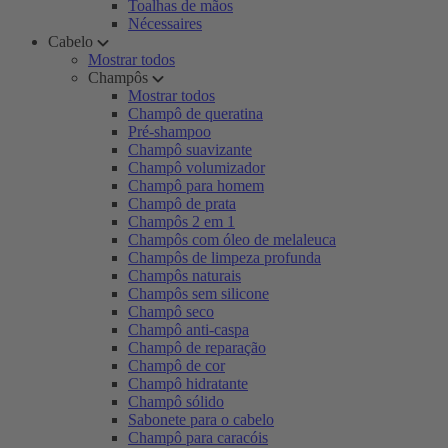
Toalhas de mãos
Nécessaires
Cabelo
Mostrar todos
Champôs
Mostrar todos
Champô de queratina
Pré-shampoo
Champô suavizante
Champô volumizador
Champô para homem
Champô de prata
Champôs 2 em 1
Champôs com óleo de melaleuca
Champôs de limpeza profunda
Champôs naturais
Champôs sem silicone
Champô seco
Champô anti-caspa
Champô de reparação
Champô de cor
Champô hidratante
Champô sólido
Sabonete para o cabelo
Champô para caracóis