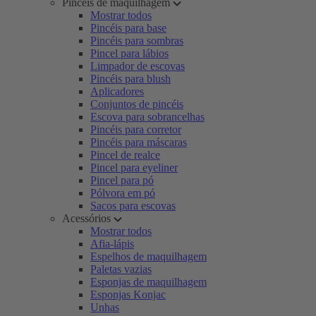
Pincéis de maquilhagem
Mostrar todos
Pincéis para base
Pincéis para sombras
Pincel para lábios
Limpador de escovas
Pincéis para blush
Aplicadores
Conjuntos de pincéis
Escova para sobrancelhas
Pincéis para corretor
Pincéis para máscaras
Pincel de realce
Pincel para eyeliner
Pincel para pó
Pólvora em pó
Sacos para escovas
Acessórios
Mostrar todos
Afia-lápis
Espelhos de maquilhagem
Paletas vazias
Esponjas de maquilhagem
Esponjas Konjac
Unhas