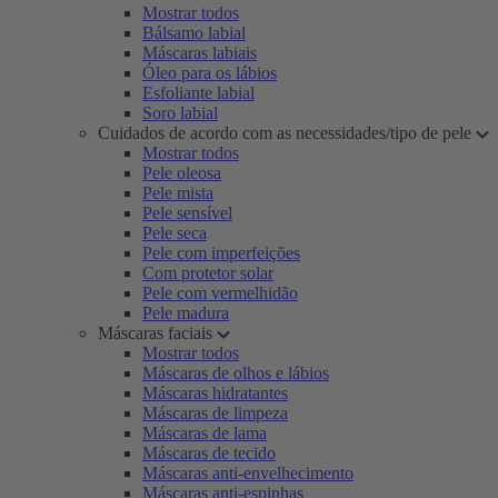
Mostrar todos
Bálsamo labial
Máscaras labiais
Óleo para os lábios
Esfoliante labial
Soro labial
Cuidados de acordo com as necessidades/tipo de pele
Mostrar todos
Pele oleosa
Pele mista
Pele sensível
Pele seca
Pele com imperfeições
Com protetor solar
Pele com vermelhidão
Pele madura
Máscaras faciais
Mostrar todos
Máscaras de olhos e lábios
Máscaras hidratantes
Máscaras de limpeza
Máscaras de lama
Máscaras de tecido
Máscaras anti-envelhecimento
Máscaras anti-espinhas