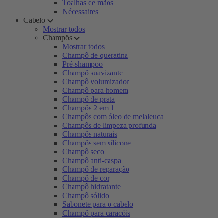
Toalhas de mãos
Nécessaires
Cabelo
Mostrar todos
Champôs
Mostrar todos
Champô de queratina
Pré-shampoo
Champô suavizante
Champô volumizador
Champô para homem
Champô de prata
Champôs 2 em 1
Champôs com óleo de melaleuca
Champôs de limpeza profunda
Champôs naturais
Champôs sem silicone
Champô seco
Champô anti-caspa
Champô de reparação
Champô de cor
Champô hidratante
Champô sólido
Sabonete para o cabelo
Champô para caracóis