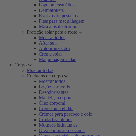
Espelho cosmético
Dermarollers
Escovas de pestanas
Fitas para maquilhagem
Máscaras de dormir
Proteção solar para o rosto
Mostrar todos
After sun
Autobronzeador
Creme solar
Maquilhagem solar
Corpo
Mostrar todos
Cuidados de corpo
Mostrar todos
Loçõe corporais
Desodorizantes
Manteiga corporal
Óleo corporal
Creme anticelulite
Cremes para pescoço e colo
Cuidados íntimos
Mousses hidratantes
Óleo e infusão de sauna
Óleos essenciais e de massagem