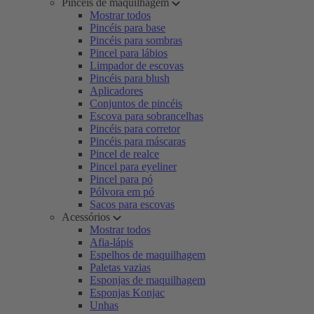
Pincéis de maquilhagem
Mostrar todos
Pincéis para base
Pincéis para sombras
Pincel para lábios
Limpador de escovas
Pincéis para blush
Aplicadores
Conjuntos de pincéis
Escova para sobrancelhas
Pincéis para corretor
Pincéis para máscaras
Pincel de realce
Pincel para eyeliner
Pincel para pó
Pólvora em pó
Sacos para escovas
Acessórios
Mostrar todos
Afia-lápis
Espelhos de maquilhagem
Paletas vazias
Esponjas de maquilhagem
Esponjas Konjac
Unhas