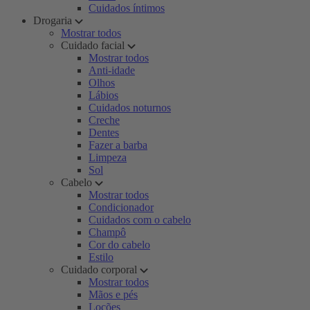
Cuidados íntimos
Drogaria
Mostrar todos
Cuidado facial
Mostrar todos
Anti-idade
Olhos
Lábios
Cuidados noturnos
Creche
Dentes
Fazer a barba
Limpeza
Sol
Cabelo
Mostrar todos
Condicionador
Cuidados com o cabelo
Champô
Cor do cabelo
Estilo
Cuidado corporal
Mostrar todos
Mãos e pés
Loções