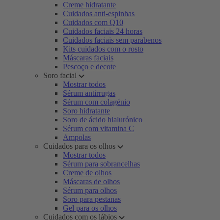
Creme hidratante
Cuidados anti-espinhas
Cuidados com Q10
Cuidados faciais 24 horas
Cuidados faciais sem parabenos
Kits cuidados com o rosto
Máscaras faciais
Pescoço e decote
Soro facial
Mostrar todos
Sérum antirrugas
Sérum com colagénio
Soro hidratante
Soro de ácido hialurónico
Sérum com vitamina C
Ampolas
Cuidados para os olhos
Mostrar todos
Sérum para sobrancelhas
Creme de olhos
Máscaras de olhos
Sérum para olhos
Soro para pestanas
Gel para os olhos
Cuidados com os lábios