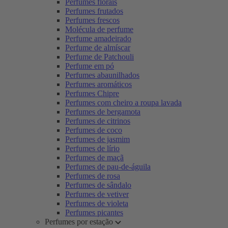
Perfumes florais
Perfumes frutados
Perfumes frescos
Molécula de perfume
Perfume amadeirado
Perfume de almíscar
Perfume de Patchouli
Perfume em pó
Perfumes abaunilhados
Perfumes aromáticos
Perfumes Chipre
Perfumes com cheiro a roupa lavada
Perfumes de bergamota
Perfumes de citrinos
Perfumes de coco
Perfumes de jasmim
Perfumes de lírio
Perfumes de maçã
Perfumes de pau-de-águila
Perfumes de rosa
Perfumes de sândalo
Perfumes de vetiver
Perfumes de violeta
Perfumes picantes
Perfumes por estação