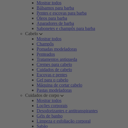
Mostrar todos
Bálsamos para barba
Pentes e escovas para barba
Óleos para barba
Aparadores de barba
Sabonetes e champôs para barba
Cabelo
Mostrar todos
Champôs
Pomadas modeladoras
Penteados
Tratamentos antiqueda
Cremes para cabelo
Cuidados de cabelo
Escovas e pentes
Gel para o cabelo
Máquina de cortar cabelo
Pastas modeladoras
Cuidados de corpo
Mostrar todos
Loções corporais
Desodorizantes e antitranspirantes
Géis de banho
Limpeza e esfoliação corporal
Sabão