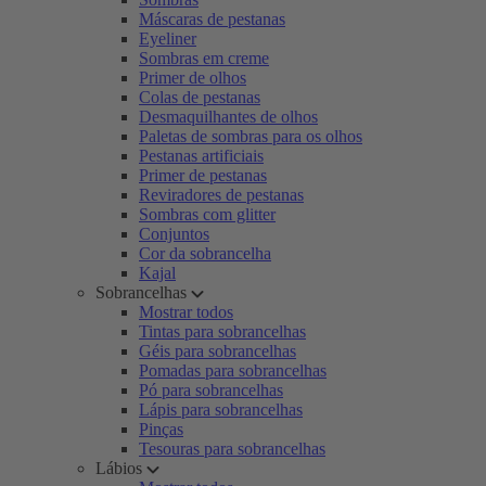
Máscaras de pestanas
Eyeliner
Sombras em creme
Primer de olhos
Colas de pestanas
Desmaquilhantes de olhos
Paletas de sombras para os olhos
Pestanas artificiais
Primer de pestanas
Reviradores de pestanas
Sombras com glitter
Conjuntos
Cor da sobrancelha
Kajal
Sobrancelhas
Mostrar todos
Tintas para sobrancelhas
Géis para sobrancelhas
Pomadas para sobrancelhas
Pó para sobrancelhas
Lápis para sobrancelhas
Pinças
Tesouras para sobrancelhas
Lábios