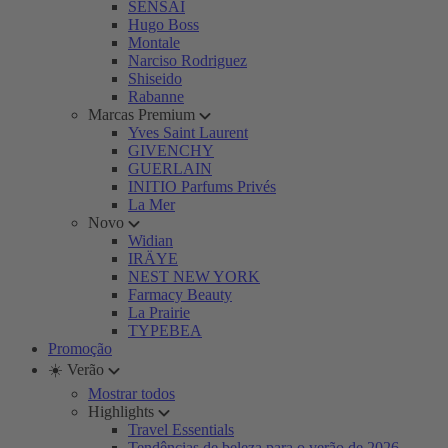
SENSAI
Hugo Boss
Montale
Narciso Rodriguez
Shiseido
Rabanne
Marcas Premium
Yves Saint Laurent
GIVENCHY
GUERLAIN
INITIO Parfums Privés
La Mer
Novo
Widian
IRÄYE
NEST NEW YORK
Farmacy Beauty
La Prairie
TYPEBEA
Promoção
☀️ Verão
Mostrar todos
Highlights
Travel Essentials
Tendências de beleza para o verão de 2026