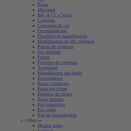
Blush
Marcador
BB- & CC-Cream
Contorno
Corretores de cor
Desmaquilhante
Fixadores de maquilhagem
Maquilhagem de alta cobertura
Paletas de contorno
Pós minerais
Primer
Produtos de cobertura
Acessórios
Maquilhagem anti-idade
Bronzeadores
Bases compactas
Bases em creme
Produtos de efeitos
Bases líquidas
Pós compactos
Pós soltos
Kits de maquilhagem
Olhos
Mostrar todos
Sombras