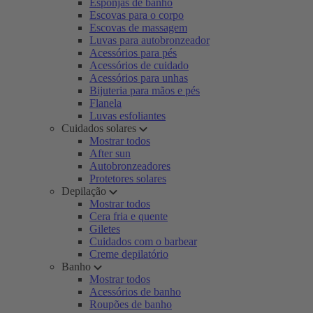
Esponjas de banho
Escovas para o corpo
Escovas de massagem
Luvas para autobronzeador
Acessórios para pés
Acessórios de cuidado
Acessórios para unhas
Bijuteria para mãos e pés
Flanela
Luvas esfoliantes
Cuidados solares
Mostrar todos
After sun
Autobronzeadores
Protetores solares
Depilação
Mostrar todos
Cera fria e quente
Giletes
Cuidados com o barbear
Creme depilatório
Banho
Mostrar todos
Acessórios de banho
Roupões de banho