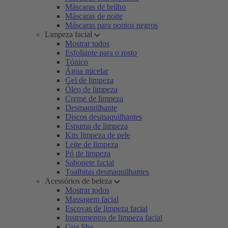
Máscaras de brilho
Máscaras de noite
Máscaras para pontos negros
Limpeza facial
Mostrar todos
Esfoliante para o rosto
Tónico
Água micelar
Gel de limpeza
Óleo de limpeza
Creme de limpeza
Desmaquilhante
Discos desmaquilhantes
Espuma de limpeza
Kits limpeza de pele
Leite de limpeza
Pó de limpeza
Sabonete facial
Toalhitas desmaquilhantes
Acessórios de beleza
Mostrar todos
Massagem facial
Escovas de limpeza facial
Instrumentos de limpeza facial
Gua Sha