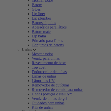
Mostrar todos
Batom
Gloss
Lip liner
Lip plumber
Batons líquidos
Acessórios para lábios
Batom mate
Lip balm
Primário para lábios
Conjuntos de batons
Unhas
Mostrar todos
Verniz para unhas
Revestimento de base
Top coat
Endurecedor de unhas
Limas de unhas
Lâmpadas UV
Removedor de cutículas
Removedor de verniz para unhas
Unhas postiças e Nail Art
Verniz de unhas de gel
Cuidados para unhas
Kits de unhas