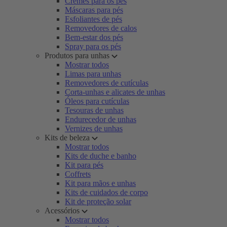
Cremes para os pés
Máscaras para pés
Esfoliantes de pés
Removedores de calos
Bem-estar dos pés
Spray para os pés
Produtos para unhas
Mostrar todos
Limas para unhas
Removedores de cutículas
Corta-unhas e alicates de unhas
Óleos para cutículas
Tesouras de unhas
Endurecedor de unhas
Vernizes de unhas
Kits de beleza
Mostrar todos
Kits de duche e banho
Kit para pés
Coffrets
Kit para mãos e unhas
Kits de cuidados de corpo
Kit de proteção solar
Acessórios
Mostrar todos