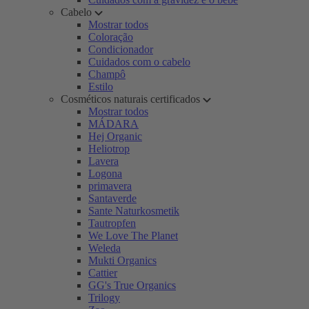
Cabelo
Mostrar todos
Coloração
Condicionador
Cuidados com o cabelo
Champô
Estilo
Cosméticos naturais certificados
Mostrar todos
MÁDARA
Hej Organic
Heliotrop
Lavera
Logona
primavera
Santaverde
Sante Naturkosmetik
Tautropfen
We Love The Planet
Weleda
Mukti Organics
Cattier
GG's True Organics
Trilogy