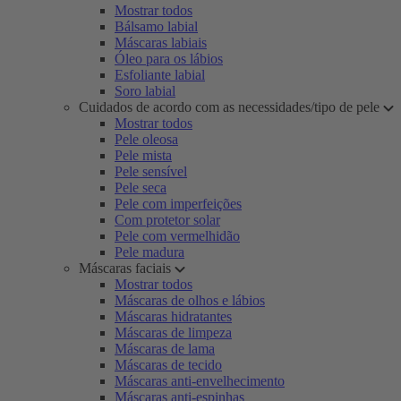
Mostrar todos
Bálsamo labial
Máscaras labiais
Óleo para os lábios
Esfoliante labial
Soro labial
Cuidados de acordo com as necessidades/tipo de pele
Mostrar todos
Pele oleosa
Pele mista
Pele sensível
Pele seca
Pele com imperfeições
Com protetor solar
Pele com vermelhidão
Pele madura
Máscaras faciais
Mostrar todos
Máscaras de olhos e lábios
Máscaras hidratantes
Máscaras de limpeza
Máscaras de lama
Máscaras de tecido
Máscaras anti-envelhecimento
Máscaras anti-espinhas