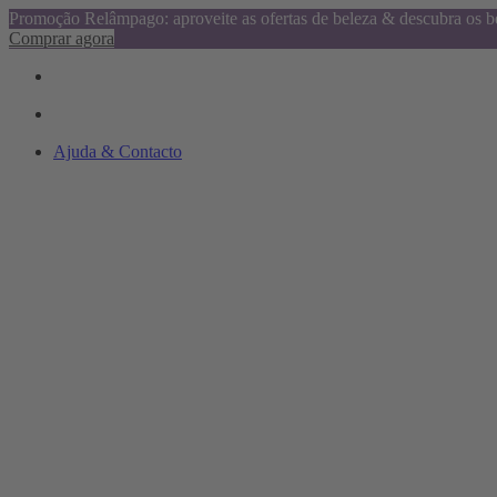
Promoção Relâmpago: aproveite as ofertas de beleza & descubra os be
Comprar agora
Ajuda & Contacto