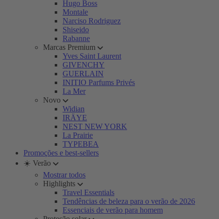
Hugo Boss
Montale
Narciso Rodriguez
Shiseido
Rabanne
Marcas Premium
Yves Saint Laurent
GIVENCHY
GUERLAIN
INITIO Parfums Privés
La Mer
Novo
Widian
IRÄYE
NEST NEW YORK
La Prairie
TYPEBEA
Promoções e best-sellers
☀️ Verão
Mostrar todos
Highlights
Travel Essentials
Tendências de beleza para o verão de 2026
Essenciais de verão para homem
Proteção solar