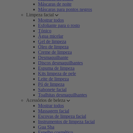
Máscaras de noite
Máscaras para pontos negros
Limpeza facial
Mostrar todos
Esfoliante para o rosto
Tónico
Água micelar
Gel de limpeza
Óleo de limpeza
Creme de limpeza
Desmaquilhante
Discos desmaquilhantes
Espuma de limpeza
Kits limpeza de pele
Leite de limpeza
Pó de limpeza
Sabonete facial
Toalhitas desmaquilhantes
Acessórios de beleza
Mostrar todos
Massagem facial
Escovas de limpeza facial
Instrumentos de limpeza facial
Gua Sha
Espelho cosmético