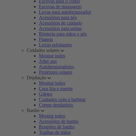
Escovas para o corpo
Escovas de massagem
Luvas para autobronzeador
Acessórios para pés
Acessórios de cuidado
Acessórios para unhas
Bijuteria para mãos e pés
Flanela
Luvas esfoliantes
Cuidados solares
Mostrar todos
After sun
Autobronzeadores
Protetores solares
Depilação
Mostrar todos
Cera fria e quente
Giletes
Cuidados com o barbear
Creme depilatório
Banho
Mostrar todos
Acessórios de banho
Roupões de banho
Toalhas de mãos