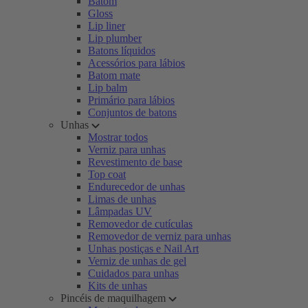
Batom
Gloss
Lip liner
Lip plumber
Batons líquidos
Acessórios para lábios
Batom mate
Lip balm
Primário para lábios
Conjuntos de batons
Unhas
Mostrar todos
Verniz para unhas
Revestimento de base
Top coat
Endurecedor de unhas
Limas de unhas
Lâmpadas UV
Removedor de cutículas
Removedor de verniz para unhas
Unhas postiças e Nail Art
Verniz de unhas de gel
Cuidados para unhas
Kits de unhas
Pincéis de maquilhagem