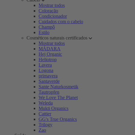
Mostrar todos
Coloração
Condicionador
Cuidados com o cabelo
Champô
Estilo
Cosméticos naturais certificados
Mostrar todos
MÁDARA
Hej Organic
Heliotrop
Lavera
Logona
primavera
Santaverde
Sante Naturkosmetik
Tautropfen
We Love The Planet
Weleda
Mukti Organics
Cattier
GG's True Organics
Trilogy
Zao