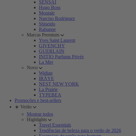
SENSAI
Hugo Boss
Montale
Narciso Rodriguez
Shiseido
Rabanne
Marcas Premium
Yves Saint Laurent
GIVENCHY
GUERLAIN
INITIO Parfums Privés
La Mer
Novo
Widian
IRÄYE
NEST NEW YORK
La Prairie
TYPEBEA
Promoções e best-sellers
☀️ Verão
Mostrar todos
Highlights
Travel Essentials
Tendências de beleza para o verão de 2026
Essenciais de verão para homem