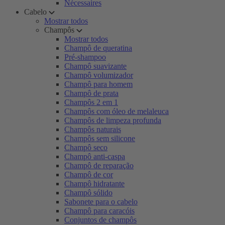
Nécessaires
Cabelo
Mostrar todos
Champôs
Mostrar todos
Champô de queratina
Pré-shampoo
Champô suavizante
Champô volumizador
Champô para homem
Champô de prata
Champôs 2 em 1
Champôs com óleo de melaleuca
Champôs de limpeza profunda
Champôs naturais
Champôs sem silicone
Champô seco
Champô anti-caspa
Champô de reparação
Champô de cor
Champô hidratante
Champô sólido
Sabonete para o cabelo
Champô para caracóis
Conjuntos de champôs