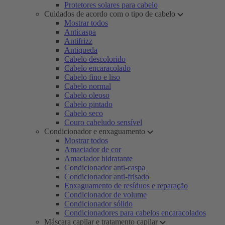
Protetores solares para cabelo
Cuidados de acordo com o tipo de cabelo
Mostrar todos
Anticaspa
Antifrizz
Antiqueda
Cabelo descolorido
Cabelo encaracolado
Cabelo fino e liso
Cabelo normal
Cabelo oleoso
Cabelo pintado
Cabelo seco
Couro cabeludo sensível
Condicionador e enxaguamento
Mostrar todos
Amaciador de cor
Amaciador hidratante
Condicionador anti-caspa
Condicionador anti-frisado
Enxaguamento de resíduos e reparação
Condicionador de volume
Condicionador sólido
Condicionadores para cabelos encaracolados
Máscara capilar e tratamento capilar