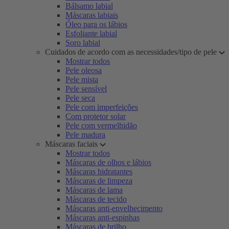
Bálsamo labial
Máscaras labiais
Óleo para os lábios
Esfoliante labial
Soro labial
Cuidados de acordo com as necessidades/tipo de pele
Mostrar todos
Pele oleosa
Pele mista
Pele sensível
Pele seca
Pele com imperfeições
Com protetor solar
Pele com vermelhidão
Pele madura
Máscaras faciais
Mostrar todos
Máscaras de olhos e lábios
Máscaras hidratantes
Máscaras de limpeza
Máscaras de lama
Máscaras de tecido
Máscaras anti-envelhecimento
Máscaras anti-espinhas
Máscaras de brilho