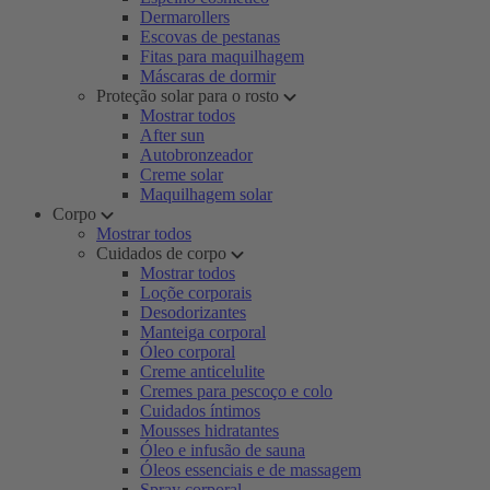
Dermarollers
Escovas de pestanas
Fitas para maquilhagem
Máscaras de dormir
Proteção solar para o rosto
Mostrar todos
After sun
Autobronzeador
Creme solar
Maquilhagem solar
Corpo
Mostrar todos
Cuidados de corpo
Mostrar todos
Loçõe corporais
Desodorizantes
Manteiga corporal
Óleo corporal
Creme anticelulite
Cremes para pescoço e colo
Cuidados íntimos
Mousses hidratantes
Óleo e infusão de sauna
Óleos essenciais e de massagem
Spray corporal