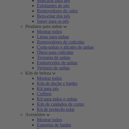
Máscaras para pés
Esfoliantes de pés
Removedores de calos
Bem-estar dos pés
Spray para os pés
Produtos para unhas
Mostrar todos
Limas para unhas
Removedores de cutículas
Corta-unhas e alicates de unhas
Óleos para cutículas
Tesouras de unhas
Endurecedor de unhas
Vernizes de unhas
Kits de beleza
Mostrar todos
Kits de duche e banho
Kit para pés
Coffrets
Kit para mãos e unhas
Kits de cuidados de corpo
Kit de proteção solar
Acessórios
Mostrar todos
Esponjas de banho