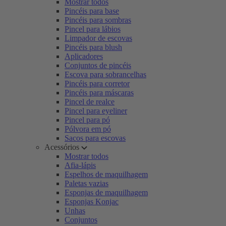
Mostrar todos
Pincéis para base
Pincéis para sombras
Pincel para lábios
Limpador de escovas
Pincéis para blush
Aplicadores
Conjuntos de pincéis
Escova para sobrancelhas
Pincéis para corretor
Pincéis para máscaras
Pincel de realce
Pincel para eyeliner
Pincel para pó
Pólvora em pó
Sacos para escovas
Acessórios
Mostrar todos
Afia-lápis
Espelhos de maquilhagem
Paletas vazias
Esponjas de maquilhagem
Esponjas Konjac
Unhas
Conjuntos