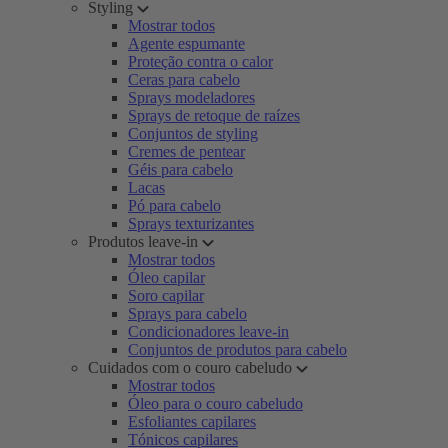
Styling
Mostrar todos
Agente espumante
Proteção contra o calor
Ceras para cabelo
Sprays modeladores
Sprays de retoque de raízes
Conjuntos de styling
Cremes de pentear
Géis para cabelo
Lacas
Pó para cabelo
Sprays texturizantes
Produtos leave-in
Mostrar todos
Óleo capilar
Soro capilar
Sprays para cabelo
Condicionadores leave-in
Conjuntos de produtos para cabelo
Cuidados com o couro cabeludo
Mostrar todos
Óleo para o couro cabeludo
Esfoliantes capilares
Tónicos capilares