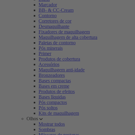
Marcador
BB- & CC-Cream
Contorno
Corretores de cor
Desmaquilhante
Fixadores de maquilhagem
Maquilhagem de alta cobertura
Paletas de contorno
Pós minerais
Primer
Produtos de cobertura
Acessórios
Maquilhagem anti-idade
Bronzeadores
Bases compactas
Bases em creme
Produtos de efeitos
Bases líquidas
Pós compactos
Pós soltos
Kits de maquilhagem
Olhos
Mostrar todos
Sombras
Máscaras de pestanas