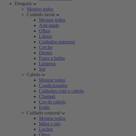
Drogaria
Mostrar todos
Cuidado facial
Mostrar todos
Anti-idade
Olhos
Lábios
Cuidados noturnos
Creche
Dentes
Fazer a barba
Limpeza
Sol
Cabelo
Mostrar todos
Condicionador
Cuidados com o cabelo
Champô
Cor do cabelo
Estilo
Cuidado corporal
Mostrar todos
Mãos e pés
Loções
Óleos