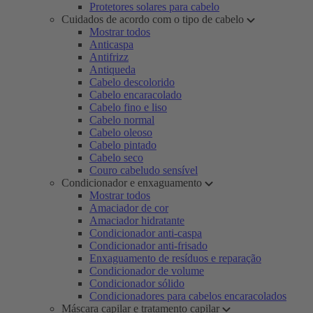
Protetores solares para cabelo
Cuidados de acordo com o tipo de cabelo
Mostrar todos
Anticaspa
Antifrizz
Antiqueda
Cabelo descolorido
Cabelo encaracolado
Cabelo fino e liso
Cabelo normal
Cabelo oleoso
Cabelo pintado
Cabelo seco
Couro cabeludo sensível
Condicionador e enxaguamento
Mostrar todos
Amaciador de cor
Amaciador hidratante
Condicionador anti-caspa
Condicionador anti-frisado
Enxaguamento de resíduos e reparação
Condicionador de volume
Condicionador sólido
Condicionadores para cabelos encaracolados
Máscara capilar e tratamento capilar