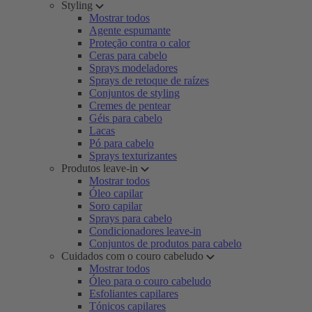
Styling
Mostrar todos
Agente espumante
Proteção contra o calor
Ceras para cabelo
Sprays modeladores
Sprays de retoque de raízes
Conjuntos de styling
Cremes de pentear
Géis para cabelo
Lacas
Pó para cabelo
Sprays texturizantes
Produtos leave-in
Mostrar todos
Óleo capilar
Soro capilar
Sprays para cabelo
Condicionadores leave-in
Conjuntos de produtos para cabelo
Cuidados com o couro cabeludo
Mostrar todos
Óleo para o couro cabeludo
Esfoliantes capilares
Tónicos capilares