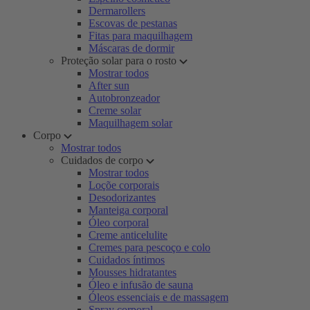
Dermarollers
Escovas de pestanas
Fitas para maquilhagem
Máscaras de dormir
Proteção solar para o rosto
Mostrar todos
After sun
Autobronzeador
Creme solar
Maquilhagem solar
Corpo
Mostrar todos
Cuidados de corpo
Mostrar todos
Loçõe corporais
Desodorizantes
Manteiga corporal
Óleo corporal
Creme anticelulite
Cremes para pescoço e colo
Cuidados íntimos
Mousses hidratantes
Óleo e infusão de sauna
Óleos essenciais e de massagem
Spray corporal