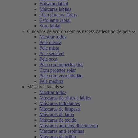
Bálsamo labial
Máscaras labiais
Óleo para os lábios
Esfoliante labial
Soro labial
Cuidados de acordo com as necessidades/tipo de pele
Mostrar todos
Pele oleosa
Pele mista
Pele sensível
Pele seca
Pele com imperfeições
Com protetor solar
Pele com vermelhidão
Pele madura
Máscaras faciais
Mostrar todos
Máscaras de olhos e lábios
Máscaras hidratantes
Máscaras de limpeza
Máscaras de lama
Máscaras de tecido
Máscaras anti-envelhecimento
Máscaras anti-espinhas
Máscaras de brilho