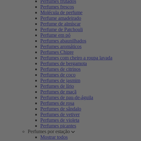
Perfumes frutados
Perfumes frescos
Molécula de perfume
Perfume amadeirado
Perfume de almíscar
Perfume de Patchouli
Perfume em pó
Perfumes abaunilhados
Perfumes aromáticos
Perfumes Chipre
Perfumes com cheiro a roupa lavada
Perfumes de bergamota
Perfumes de citrinos
Perfumes de coco
Perfumes de jasmim
Perfumes de lírio
Perfumes de maçã
Perfumes de pau-de-águila
Perfumes de rosa
Perfumes de sândalo
Perfumes de vetiver
Perfumes de violeta
Perfumes picantes
Perfumes por estação
Mostrar todos