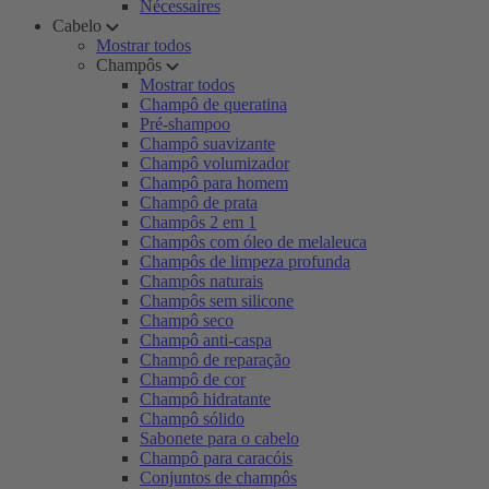
Nécessaires
Cabelo
Mostrar todos
Champôs
Mostrar todos
Champô de queratina
Pré-shampoo
Champô suavizante
Champô volumizador
Champô para homem
Champô de prata
Champôs 2 em 1
Champôs com óleo de melaleuca
Champôs de limpeza profunda
Champôs naturais
Champôs sem silicone
Champô seco
Champô anti-caspa
Champô de reparação
Champô de cor
Champô hidratante
Champô sólido
Sabonete para o cabelo
Champô para caracóis
Conjuntos de champôs