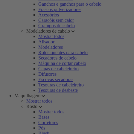
Ganchos e ganchos para o cabelo
Frascos pulverizadores
Acessórios
Caracóis sem calor
Grampos de cabelo
Modeladores de cabelo
Mostrar todos
Alisador
Modeladores
Rolos quentes para cabelo
Secadores de cabelo
Máquina de cortar cabelo
Capas de cabeleireiro
Difusores
Escovas secadoras
Tesouras de cabeleireiro
Tesouras de desbaste
Maquilhagem
Mostrar todos
Rosto
Mostrar todos
Bases
Corretores
Pós
Blush