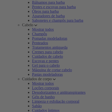
Bálsamos para barba
Pentes e escovas para barba
Óleos para barba
Aparadores de barba
Sabonetes e champôs para barba
Cabelo
Mostrar todos
Champôs
Pomadas modeladoras
Penteados
Tratamentos antiqueda
Cremes para cabelo
Cuidados de cabelo
Escovas e pentes
Gel para o cabelo
Máquina de cortar cabelo
Pastas modeladoras
Cuidados de corpo
Mostrar todos
Loções corporais
Desodorizantes e antitranspirantes
Géis de banho
Limpeza e esfoliação corporal
Sabão
Cuidados íntimos