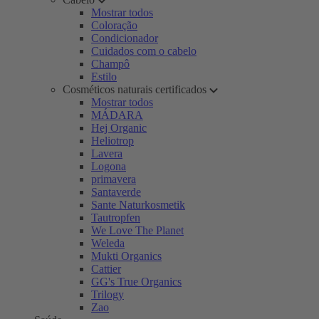
Mostrar todos
Coloração
Condicionador
Cuidados com o cabelo
Champô
Estilo
Cosméticos naturais certificados
Mostrar todos
MÁDARA
Hej Organic
Heliotrop
Lavera
Logona
primavera
Santaverde
Sante Naturkosmetik
Tautropfen
We Love The Planet
Weleda
Mukti Organics
Cattier
GG's True Organics
Trilogy
Zao