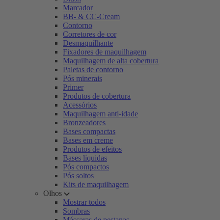
Marcador
BB- & CC-Cream
Contorno
Corretores de cor
Desmaquilhante
Fixadores de maquilhagem
Maquilhagem de alta cobertura
Paletas de contorno
Pós minerais
Primer
Produtos de cobertura
Acessórios
Maquilhagem anti-idade
Bronzeadores
Bases compactas
Bases em creme
Produtos de efeitos
Bases líquidas
Pós compactos
Pós soltos
Kits de maquilhagem
Olhos
Mostrar todos
Sombras
Máscaras de pestanas