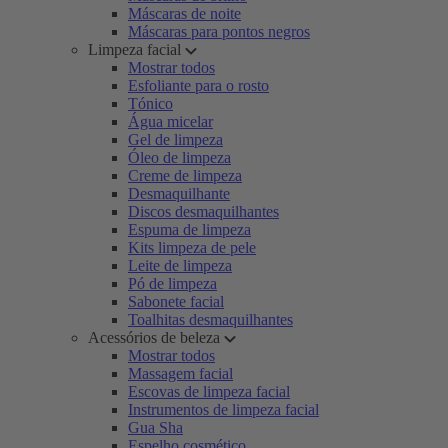
Máscaras de noite
Máscaras para pontos negros
Limpeza facial
Mostrar todos
Esfoliante para o rosto
Tónico
Água micelar
Gel de limpeza
Óleo de limpeza
Creme de limpeza
Desmaquilhante
Discos desmaquilhantes
Espuma de limpeza
Kits limpeza de pele
Leite de limpeza
Pó de limpeza
Sabonete facial
Toalhitas desmaquilhantes
Acessórios de beleza
Mostrar todos
Massagem facial
Escovas de limpeza facial
Instrumentos de limpeza facial
Gua Sha
Espelho cosmético