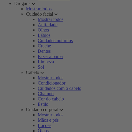
Drogaria
Mostrar todos
Cuidado facial
Mostrar todos
Anti-idade
Olhos
Lábios
Cuidados noturnos
Creche
Dentes
Fazer a barba
Limpeza
Sol
Cabelo
Mostrar todos
Condicionador
Cuidados com o cabelo
Champô
Cor do cabelo
Estilo
Cuidado corporal
Mostrar todos
Mãos e pés
Loções
Óleos