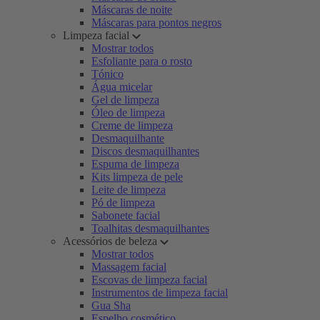
Máscaras de noite
Máscaras para pontos negros
Limpeza facial
Mostrar todos
Esfoliante para o rosto
Tónico
Água micelar
Gel de limpeza
Óleo de limpeza
Creme de limpeza
Desmaquilhante
Discos desmaquilhantes
Espuma de limpeza
Kits limpeza de pele
Leite de limpeza
Pó de limpeza
Sabonete facial
Toalhitas desmaquilhantes
Acessórios de beleza
Mostrar todos
Massagem facial
Escovas de limpeza facial
Instrumentos de limpeza facial
Gua Sha
Espelho cosmético