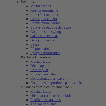
Styling
Mostrar todos
Agente espumante
Proteção contra o calor
Ceras para cabelo
Sprays modeladores
Sprays de retoque de raízes
Conjuntos de styling
Cremes de pentear
Géis para cabelo
Lacas
Pó para cabelo
Sprays texturizantes
Produtos leave-in
Mostrar todos
Óleo capilar
Soro capilar
Sprays para cabelo
Condicionadores leave-in
Conjuntos de produtos para cabelo
Cuidados com o couro cabeludo
Mostrar todos
Óleo para o couro cabeludo
Esfoliantes capilares
Tónicos capilares