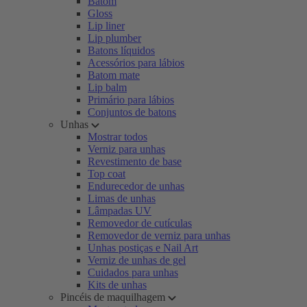
Batom
Gloss
Lip liner
Lip plumber
Batons líquidos
Acessórios para lábios
Batom mate
Lip balm
Primário para lábios
Conjuntos de batons
Unhas
Mostrar todos
Verniz para unhas
Revestimento de base
Top coat
Endurecedor de unhas
Limas de unhas
Lâmpadas UV
Removedor de cutículas
Removedor de verniz para unhas
Unhas postiças e Nail Art
Verniz de unhas de gel
Cuidados para unhas
Kits de unhas
Pincéis de maquilhagem