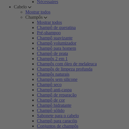
Nécessaires
Cabelo
Mostrar todos
Champôs
Mostrar todos
Champô de queratina
Pré-shampoo
Champô suavizante
Champô volumizador
Champô para homem
Champô de prata
Champôs 2 em 1
Champôs com óleo de melaleuca
Champôs de limpeza profunda
Champôs naturais
Champôs sem silicone
Champô seco
Champô anti-caspa
Champô de reparação
Champô de cor
Champô hidratante
Champô sólido
Sabonete para o cabelo
Champô para caracóis
Conjuntos de champôs