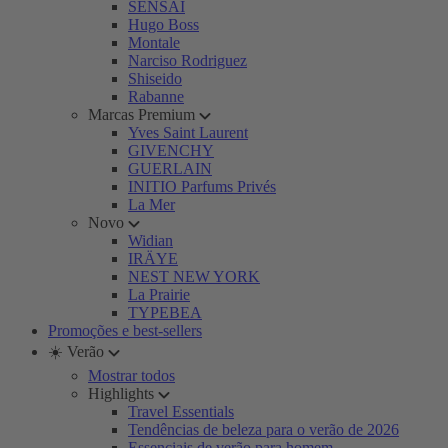
SENSAI
Hugo Boss
Montale
Narciso Rodriguez
Shiseido
Rabanne
Marcas Premium
Yves Saint Laurent
GIVENCHY
GUERLAIN
INITIO Parfums Privés
La Mer
Novo
Widian
IRÄYE
NEST NEW YORK
La Prairie
TYPEBEA
Promoções e best-sellers
☀️ Verão
Mostrar todos
Highlights
Travel Essentials
Tendências de beleza para o verão de 2026
Essenciais de verão para homem