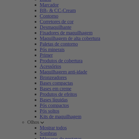
Marcador
BB- & CC-Cream
Contorno
Corretores de cor
Desmaquilhante
Fixadores de maquilhagem
Maquilhagem de alta cobertura
Paletas de contorno
Pós minerais
Primer
Produtos de cobertura
Acessórios
Maquilhagem anti-idade
Bronzeadores
Bases compactas
Bases em creme
Produtos de efeitos
Bases líquidas
Pós compactos
Pós soltos
Kits de maquilhagem
Olhos
Mostrar todos
Sombras
Máscaras de pestanas