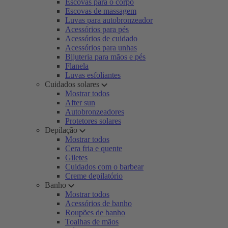
Escovas para o corpo
Escovas de massagem
Luvas para autobronzeador
Acessórios para pés
Acessórios de cuidado
Acessórios para unhas
Bijuteria para mãos e pés
Flanela
Luvas esfoliantes
Cuidados solares
Mostrar todos
After sun
Autobronzeadores
Protetores solares
Depilação
Mostrar todos
Cera fria e quente
Giletes
Cuidados com o barbear
Creme depilatório
Banho
Mostrar todos
Acessórios de banho
Roupões de banho
Toalhas de mãos