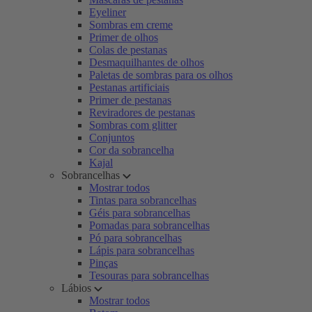
Eyeliner
Sombras em creme
Primer de olhos
Colas de pestanas
Desmaquilhantes de olhos
Paletas de sombras para os olhos
Pestanas artificiais
Primer de pestanas
Reviradores de pestanas
Sombras com glitter
Conjuntos
Cor da sobrancelha
Kajal
Sobrancelhas
Mostrar todos
Tintas para sobrancelhas
Géis para sobrancelhas
Pomadas para sobrancelhas
Pó para sobrancelhas
Lápis para sobrancelhas
Pinças
Tesouras para sobrancelhas
Lábios
Mostrar todos