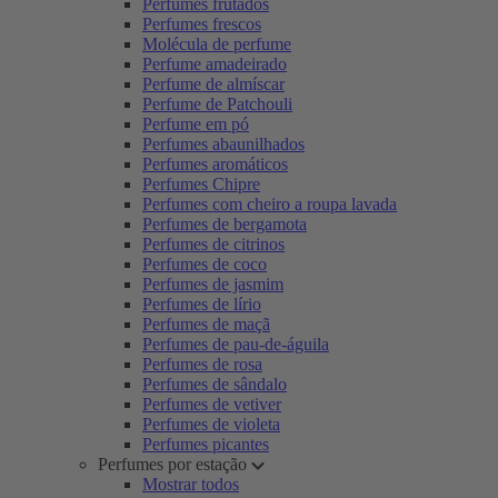
Perfumes frutados
Perfumes frescos
Molécula de perfume
Perfume amadeirado
Perfume de almíscar
Perfume de Patchouli
Perfume em pó
Perfumes abaunilhados
Perfumes aromáticos
Perfumes Chipre
Perfumes com cheiro a roupa lavada
Perfumes de bergamota
Perfumes de citrinos
Perfumes de coco
Perfumes de jasmim
Perfumes de lírio
Perfumes de maçã
Perfumes de pau-de-águila
Perfumes de rosa
Perfumes de sândalo
Perfumes de vetiver
Perfumes de violeta
Perfumes picantes
Perfumes por estação
Mostrar todos