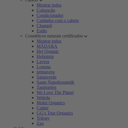
Mostrar todos
Coloração
Condicionador
Cuidados com o cabelo
Champô
Estilo
Cosméticos naturais certificados
Mostrar todos
MÁDARA
Hej Organic
Heliotrop
Lavera
Logona
primavera
Santaverde
Sante Naturkosmetik
Tautropfen
We Love The Planet
Weleda
Mukti Organics
Cattier
GG's True Organics
Trilogy
Zao