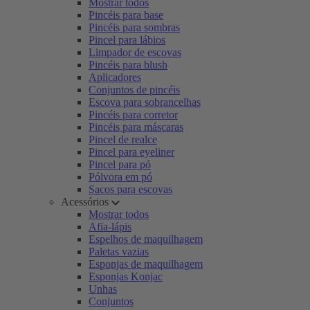
Mostrar todos
Pincéis para base
Pincéis para sombras
Pincel para lábios
Limpador de escovas
Pincéis para blush
Aplicadores
Conjuntos de pincéis
Escova para sobrancelhas
Pincéis para corretor
Pincéis para máscaras
Pincel de realce
Pincel para eyeliner
Pincel para pó
Pólvora em pó
Sacos para escovas
Acessórios
Mostrar todos
Afia-lápis
Espelhos de maquilhagem
Paletas vazias
Esponjas de maquilhagem
Esponjas Konjac
Unhas
Conjuntos