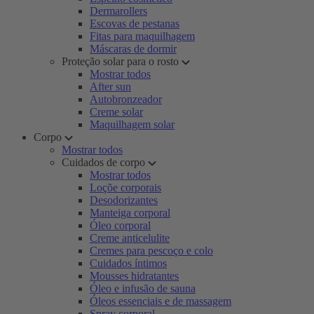
Dermarollers
Escovas de pestanas
Fitas para maquilhagem
Máscaras de dormir
Proteção solar para o rosto
Mostrar todos
After sun
Autobronzeador
Creme solar
Maquilhagem solar
Corpo
Mostrar todos
Cuidados de corpo
Mostrar todos
Loçõe corporais
Desodorizantes
Manteiga corporal
Óleo corporal
Creme anticelulite
Cremes para pescoço e colo
Cuidados íntimos
Mousses hidratantes
Óleo e infusão de sauna
Óleos essenciais e de massagem
Spray corporal