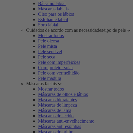
Bálsamo labial
Máscaras labiais
Óleo para os lábios
Esfoliante labial
Soro labial
Cuidados de acordo com as necessidades/tipo de pele
Mostrar todos
Pele oleosa
Pele mista
Pele sensível
Pele seca
Pele com imperfeições
Com protetor solar
Pele com vermelhidão
Pele madura
Máscaras faciais
Mostrar todos
Máscaras de olhos e lábios
Máscaras hidratantes
Máscaras de limpeza
Máscaras de lama
Máscaras de tecido
Máscaras anti-envelhecimento
Máscaras anti-espinhas
Máscaras de brilho