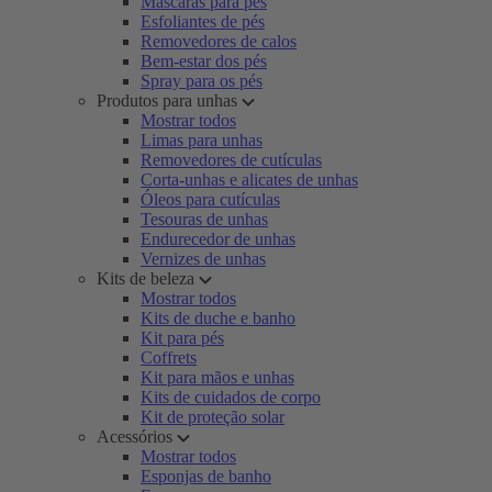
Máscaras para pés
Esfoliantes de pés
Removedores de calos
Bem-estar dos pés
Spray para os pés
Produtos para unhas
Mostrar todos
Limas para unhas
Removedores de cutículas
Corta-unhas e alicates de unhas
Óleos para cutículas
Tesouras de unhas
Endurecedor de unhas
Vernizes de unhas
Kits de beleza
Mostrar todos
Kits de duche e banho
Kit para pés
Coffrets
Kit para mãos e unhas
Kits de cuidados de corpo
Kit de proteção solar
Acessórios
Mostrar todos
Esponjas de banho