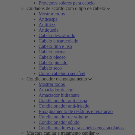
Protetores solares para cabelo
Cuidados de acordo com o tipo de cabelo
Mostrar todos
Anticaspa
Antifrizz
Antiqueda
Cabelo descolorido
Cabelo encaracolado
Cabelo fino e liso
Cabelo normal
Cabelo oleoso
Cabelo pintado
Cabelo seco
Couro cabeludo sensível
Condicionador e enxaguamento
Mostrar todos
Amaciador de cor
Amaciador hidratante
Condicionador anti-caspa
Condicionador anti-frisado
Enxaguamento de resíduos e reparação
Condicionador de volume
Condicionador sólido
Condicionadores para cabelos encaracolados
Máscara capilar e tratamento capilar