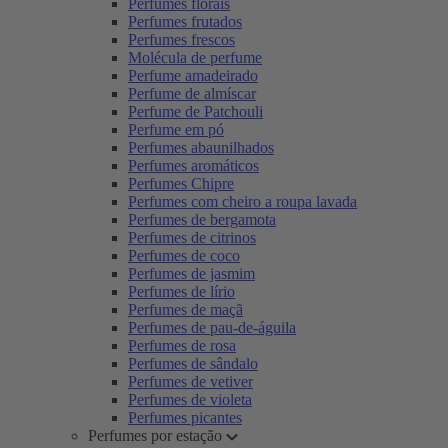
Perfumes florais
Perfumes frutados
Perfumes frescos
Molécula de perfume
Perfume amadeirado
Perfume de almíscar
Perfume de Patchouli
Perfume em pó
Perfumes abaunilhados
Perfumes aromáticos
Perfumes Chipre
Perfumes com cheiro a roupa lavada
Perfumes de bergamota
Perfumes de citrinos
Perfumes de coco
Perfumes de jasmim
Perfumes de lírio
Perfumes de maçã
Perfumes de pau-de-águila
Perfumes de rosa
Perfumes de sândalo
Perfumes de vetiver
Perfumes de violeta
Perfumes picantes
Perfumes por estação