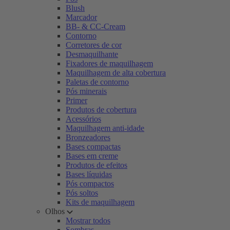
Blush
Marcador
BB- & CC-Cream
Contorno
Corretores de cor
Desmaquilhante
Fixadores de maquilhagem
Maquilhagem de alta cobertura
Paletas de contorno
Pós minerais
Primer
Produtos de cobertura
Acessórios
Maquilhagem anti-idade
Bronzeadores
Bases compactas
Bases em creme
Produtos de efeitos
Bases líquidas
Pós compactos
Pós soltos
Kits de maquilhagem
Olhos
Mostrar todos
Sombras