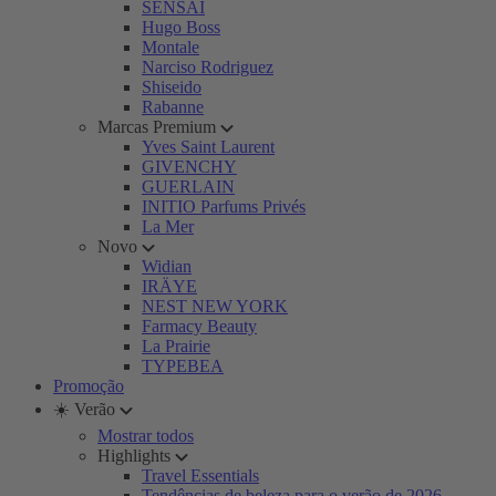
SENSAI
Hugo Boss
Montale
Narciso Rodriguez
Shiseido
Rabanne
Marcas Premium
Yves Saint Laurent
GIVENCHY
GUERLAIN
INITIO Parfums Privés
La Mer
Novo
Widian
IRÄYE
NEST NEW YORK
Farmacy Beauty
La Prairie
TYPEBEA
Promoção
☀️ Verão
Mostrar todos
Highlights
Travel Essentials
Tendências de beleza para o verão de 2026