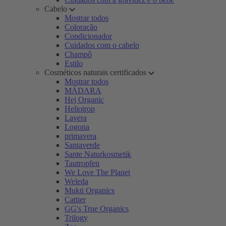
Cabelo
Mostrar todos
Coloração
Condicionador
Cuidados com o cabelo
Champô
Estilo
Cosméticos naturais certificados
Mostrar todos
MÁDARA
Hej Organic
Heliotrop
Lavera
Logona
primavera
Santaverde
Sante Naturkosmetik
Tautropfen
We Love The Planet
Weleda
Mukti Organics
Cattier
GG's True Organics
Trilogy