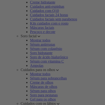
Creme hidratante
Cuidados anti-espinhas
Cuidados com Q10
Cuidados faciais 24 horas
Cuidados faciais sem parabenos
Kits cuidados com o rosto
Máscaras faciais
Pescoço e decote
Soro facial
Mostrar todos
Sérum antirrugas
Sérum com colagénio
Soro hidratante
Soro de ácido hialurónico
Sérum com vitamina C
Ampolas
Cuidados para os olhos
Mostrar todos
Sérum para sobrancelhas
Creme de olhos
Máscaras de olhos
Sérum para olhos
Soro para pestanas
Gel para os olhos
Cuidados com os lábios