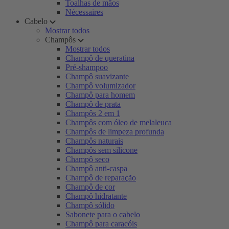
Toalhas de mãos
Nécessaires
Cabelo
Mostrar todos
Champôs
Mostrar todos
Champô de queratina
Pré-shampoo
Champô suavizante
Champô volumizador
Champô para homem
Champô de prata
Champôs 2 em 1
Champôs com óleo de melaleuca
Champôs de limpeza profunda
Champôs naturais
Champôs sem silicone
Champô seco
Champô anti-caspa
Champô de reparação
Champô de cor
Champô hidratante
Champô sólido
Sabonete para o cabelo
Champô para caracóis