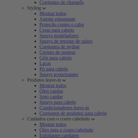
Conjuntos de champôs
Styling
Mostrar todos
Agente espumante
Proteção contra o calor
Ceras para cabelo
Sprays modeladores
Sprays de retoque de raízes
Conjuntos de styling
Cremes de pentear
Géis para cabelo
Lacas
Pó para cabelo
Sprays texturizantes
Produtos leave-in
Mostrar todos
Óleo capilar
Soro capilar
Sprays para cabelo
Condicionadores leave-in
Conjuntos de produtos para cabelo
Cuidados com o couro cabeludo
Mostrar todos
Óleo para o couro cabeludo
Esfoliantes capilares