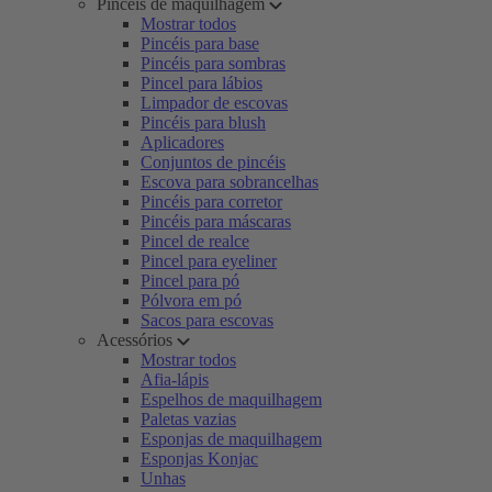
Pincéis de maquilhagem
Mostrar todos
Pincéis para base
Pincéis para sombras
Pincel para lábios
Limpador de escovas
Pincéis para blush
Aplicadores
Conjuntos de pincéis
Escova para sobrancelhas
Pincéis para corretor
Pincéis para máscaras
Pincel de realce
Pincel para eyeliner
Pincel para pó
Pólvora em pó
Sacos para escovas
Acessórios
Mostrar todos
Afia-lápis
Espelhos de maquilhagem
Paletas vazias
Esponjas de maquilhagem
Esponjas Konjac
Unhas