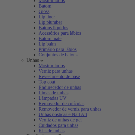
Mostrar todos
Batom
Gloss
Lip liner
Lip plumber
Batons líquidos
Acessórios para lábios
Batom mate
Lip balm
Primário para lábios
Conjuntos de batons
Unhas
Mostrar todos
Verniz para unhas
Revestimento de base
Top coat
Endurecedor de unhas
Limas de unhas
Lâmpadas UV
Removedor de cutículas
Removedor de verniz para unhas
Unhas postiças e Nail Art
Verniz de unhas de gel
Cuidados para unhas
Kits de unhas