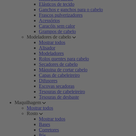
Elásticos de tecido
Ganchos e ganchos para o cabelo
Frascos pulverizadores
Acessórios
Caracóis sem calor
Grampos de cabelo
Modeladores de cabelo
Mostrar todos
Alisador
Modeladores
Rolos quentes para cabelo
Secadores de cabelo
Máquina de cortar cabelo
Capas de cabeleireiro
Difusores
Escovas secadoras
Tesouras de cabeleireiro
Tesouras de desbaste
Maquilhagem
Mostrar todos
Rosto
Mostrar todos
Bases
Corretores
Pós