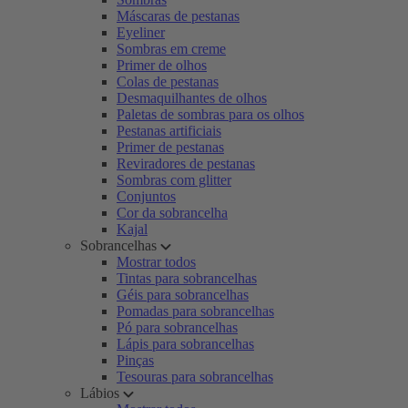
Máscaras de pestanas
Eyeliner
Sombras em creme
Primer de olhos
Colas de pestanas
Desmaquilhantes de olhos
Paletas de sombras para os olhos
Pestanas artificiais
Primer de pestanas
Reviradores de pestanas
Sombras com glitter
Conjuntos
Cor da sobrancelha
Kajal
Sobrancelhas
Mostrar todos
Tintas para sobrancelhas
Géis para sobrancelhas
Pomadas para sobrancelhas
Pó para sobrancelhas
Lápis para sobrancelhas
Pinças
Tesouras para sobrancelhas
Lábios