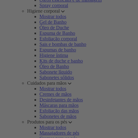
Spray corporal
Higiene corporal
Mostrar todos
Gel de Banho
Óleo de Duche
Espuma de Banho
Esfoliação corporal
Sais e bombas de banho
Espumas de banho
Higiene íntima
Kits de duche e banho
Óleo de Banho
Sabonete líquido
Sabonetes sólidos
Cuidados para mãos
Mostrar todos
Cremes de mãos
Desinfetantes de mãos
Máscaras para mãos
Esfoliação das mãos
Sabonetes de mãos
Produtos para os pés
Mostrar todos
Massajadores de pés