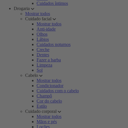
Cuidados íntimos
Drogaria
Mostrar todos
Cuidado facial
Mostrar todos
Anti-idade
Olhos
Lábios
Cuidados noturnos
Creche
Dentes
Fazer a barba
Limpeza
Sol
Cabelo
Mostrar todos
Condicionador
Cuidados com o cabelo
Champô
Cor do cabelo
Estilo
Cuidado corporal
Mostrar todos
Mãos e pés
Loções