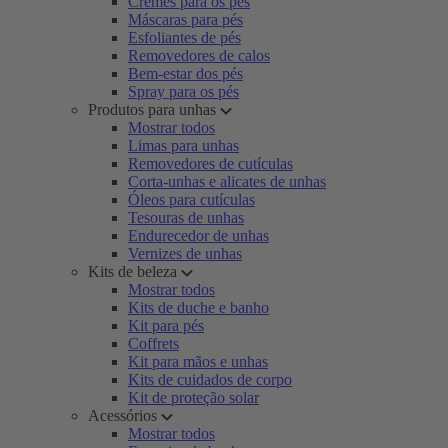
Cremes para os pés
Máscaras para pés
Esfoliantes de pés
Removedores de calos
Bem-estar dos pés
Spray para os pés
Produtos para unhas
Mostrar todos
Limas para unhas
Removedores de cutículas
Corta-unhas e alicates de unhas
Óleos para cutículas
Tesouras de unhas
Endurecedor de unhas
Vernizes de unhas
Kits de beleza
Mostrar todos
Kits de duche e banho
Kit para pés
Coffrets
Kit para mãos e unhas
Kits de cuidados de corpo
Kit de proteção solar
Acessórios
Mostrar todos