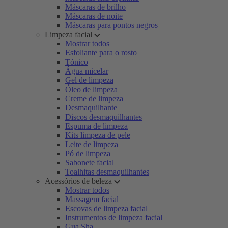
Máscaras de brilho
Máscaras de noite
Máscaras para pontos negros
Limpeza facial
Mostrar todos
Esfoliante para o rosto
Tónico
Água micelar
Gel de limpeza
Óleo de limpeza
Creme de limpeza
Desmaquilhante
Discos desmaquilhantes
Espuma de limpeza
Kits limpeza de pele
Leite de limpeza
Pó de limpeza
Sabonete facial
Toalhitas desmaquilhantes
Acessórios de beleza
Mostrar todos
Massagem facial
Escovas de limpeza facial
Instrumentos de limpeza facial
Gua Sha