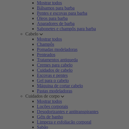
Mostrar todos
Bálsamos para barba
Pentes e escovas para barba
Óleos para barba
Aparadores de barba
Sabonetes e champôs para barba
Cabelo
Mostrar todos
Champôs
Pomadas modeladoras
Penteados
Tratamentos antiqueda
Cremes para cabelo
Cuidados de cabelo
Escovas e pentes
Gel para o cabelo
Máquina de cortar cabelo
Pastas modeladoras
Cuidados de corpo
Mostrar todos
Loções corporais
Desodorizantes e antitranspirantes
Géis de banho
Limpeza e esfoliação corporal
Sabão