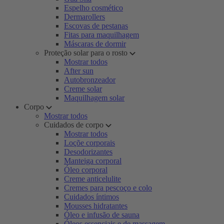
Espelho cosmético
Dermarollers
Escovas de pestanas
Fitas para maquilhagem
Máscaras de dormir
Proteção solar para o rosto
Mostrar todos
After sun
Autobronzeador
Creme solar
Maquilhagem solar
Corpo
Mostrar todos
Cuidados de corpo
Mostrar todos
Loçõe corporais
Desodorizantes
Manteiga corporal
Óleo corporal
Creme anticelulite
Cremes para pescoço e colo
Cuidados íntimos
Mousses hidratantes
Óleo e infusão de sauna
Óleos essenciais e de massagem