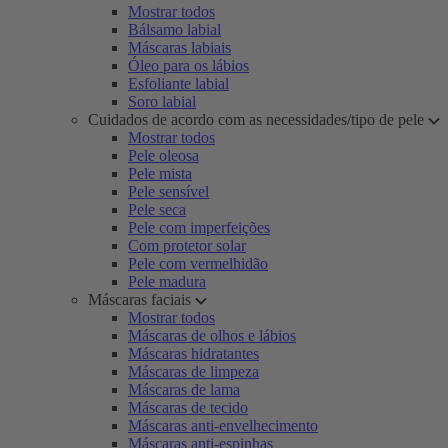
Mostrar todos
Bálsamo labial
Máscaras labiais
Óleo para os lábios
Esfoliante labial
Soro labial
Cuidados de acordo com as necessidades/tipo de pele
Mostrar todos
Pele oleosa
Pele mista
Pele sensível
Pele seca
Pele com imperfeições
Com protetor solar
Pele com vermelhidão
Pele madura
Máscaras faciais
Mostrar todos
Máscaras de olhos e lábios
Máscaras hidratantes
Máscaras de limpeza
Máscaras de lama
Máscaras de tecido
Máscaras anti-envelhecimento
Máscaras anti-espinhas