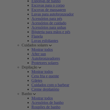
Esponjas de banho
Escovas para o corpo
Escovas de massagem
Luvas para autobronzeador
Acessórios para pés
Acessórios de cuidado
Acessórios para unhas
Bijuteria para mãos e pés
Flanela
Luvas esfoliantes
Cuidados solares
Mostrar todos
After sun
Autobronzeadores
Protetores solares
Depilação
Mostrar todos
Cera fria e quente
Giletes
Cuidados com o barbear
Creme depilatório
Banho
Mostrar todos
Acessórios de banho
Roupões de banho