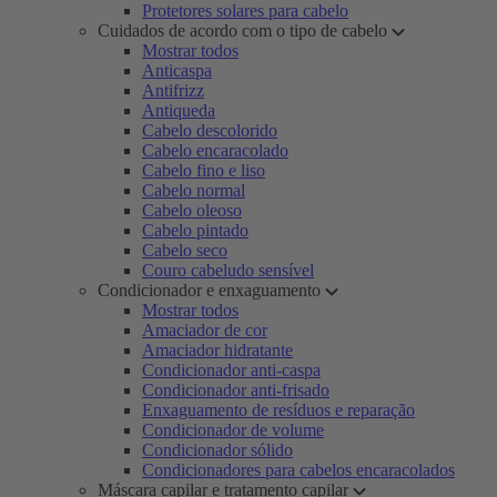
Protetores solares para cabelo
Cuidados de acordo com o tipo de cabelo
Mostrar todos
Anticaspa
Antifrizz
Antiqueda
Cabelo descolorido
Cabelo encaracolado
Cabelo fino e liso
Cabelo normal
Cabelo oleoso
Cabelo pintado
Cabelo seco
Couro cabeludo sensível
Condicionador e enxaguamento
Mostrar todos
Amaciador de cor
Amaciador hidratante
Condicionador anti-caspa
Condicionador anti-frisado
Enxaguamento de resíduos e reparação
Condicionador de volume
Condicionador sólido
Condicionadores para cabelos encaracolados
Máscara capilar e tratamento capilar