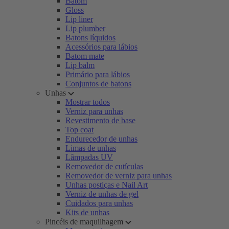
Batom
Gloss
Lip liner
Lip plumber
Batons líquidos
Acessórios para lábios
Batom mate
Lip balm
Primário para lábios
Conjuntos de batons
Unhas
Mostrar todos
Verniz para unhas
Revestimento de base
Top coat
Endurecedor de unhas
Limas de unhas
Lâmpadas UV
Removedor de cutículas
Removedor de verniz para unhas
Unhas postiças e Nail Art
Verniz de unhas de gel
Cuidados para unhas
Kits de unhas
Pincéis de maquilhagem