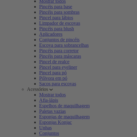
Mostrar todos
Pincéis para base
Pincéis para sombras
Pincel para lábios
Limpador de escovas
Pincéis para blush
Aplicadores
Conjuntos de pincéis
Escova para sobrancelhas
Pincéis para corretor
Pincéis para máscaras
Pincel de realce
Pincel para eyeliner
Pincel para pó
Pólvora em pó
Sacos para escovas
Acessórios
Mostrar todos
Afia-lápis
Espelhos de maquilhagem
Paletas vazias
Esponjas de maquilhagem
Esponjas Konjac
Unhas
Conjuntos