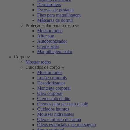
Dermarollers
Escovas de pestanas
Fitas para maquilhagem
Máscaras de dormir
Proteção solar para o rosto
Mostrar todos
After sun
Autobronzeador
Creme solar
Maquilhagem solar
Corpo
Mostrar todos
Cuidados de corpo
Mostrar todos
Loçõe corporais
Desodorizantes
Manteiga corporal
Óleo corporal
Creme anticelulite
Cremes para pescoço e colo
Cuidados íntimos
Mousses hidratantes
Óleo e infusão de sauna
Óleos essenciais e de massagem
Spray corporal