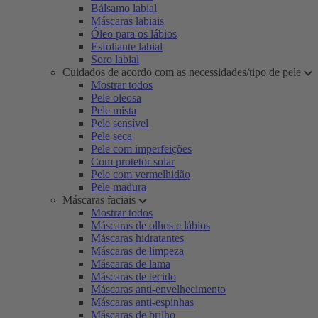
Bálsamo labial
Máscaras labiais
Óleo para os lábios
Esfoliante labial
Soro labial
Cuidados de acordo com as necessidades/tipo de pele
Mostrar todos
Pele oleosa
Pele mista
Pele sensível
Pele seca
Pele com imperfeições
Com protetor solar
Pele com vermelhidão
Pele madura
Máscaras faciais
Mostrar todos
Máscaras de olhos e lábios
Máscaras hidratantes
Máscaras de limpeza
Máscaras de lama
Máscaras de tecido
Máscaras anti-envelhecimento
Máscaras anti-espinhas
Máscaras de brilho