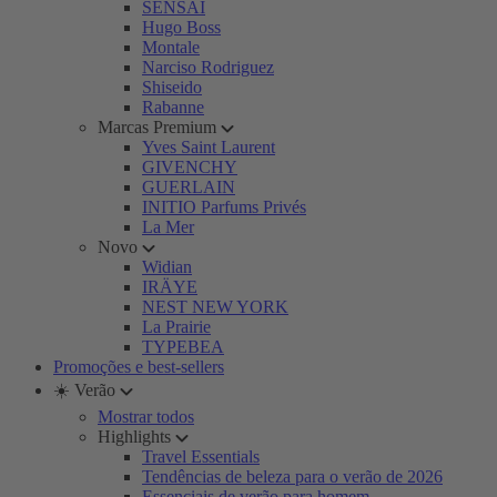
SENSAI
Hugo Boss
Montale
Narciso Rodriguez
Shiseido
Rabanne
Marcas Premium
Yves Saint Laurent
GIVENCHY
GUERLAIN
INITIO Parfums Privés
La Mer
Novo
Widian
IRÄYE
NEST NEW YORK
La Prairie
TYPEBEA
Promoções e best-sellers
☀️ Verão
Mostrar todos
Highlights
Travel Essentials
Tendências de beleza para o verão de 2026
Essenciais de verão para homem