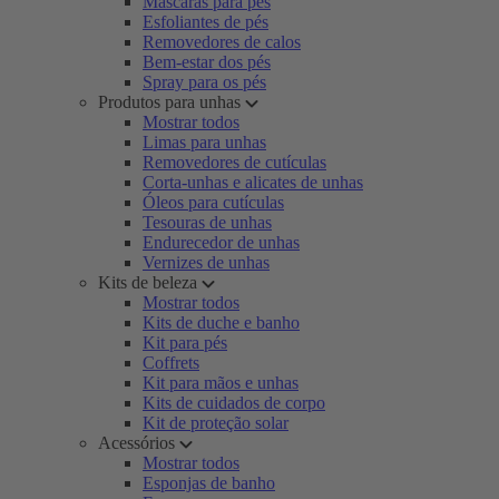
Máscaras para pés
Esfoliantes de pés
Removedores de calos
Bem-estar dos pés
Spray para os pés
Produtos para unhas
Mostrar todos
Limas para unhas
Removedores de cutículas
Corta-unhas e alicates de unhas
Óleos para cutículas
Tesouras de unhas
Endurecedor de unhas
Vernizes de unhas
Kits de beleza
Mostrar todos
Kits de duche e banho
Kit para pés
Coffrets
Kit para mãos e unhas
Kits de cuidados de corpo
Kit de proteção solar
Acessórios
Mostrar todos
Esponjas de banho