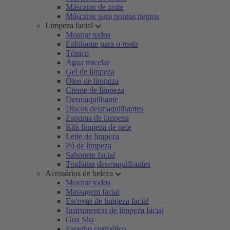
Máscaras de noite
Máscaras para pontos negros
Limpeza facial
Mostrar todos
Esfoliante para o rosto
Tónico
Água micelar
Gel de limpeza
Óleo de limpeza
Creme de limpeza
Desmaquilhante
Discos desmaquilhantes
Espuma de limpeza
Kits limpeza de pele
Leite de limpeza
Pó de limpeza
Sabonete facial
Toalhitas desmaquilhantes
Acessórios de beleza
Mostrar todos
Massagem facial
Escovas de limpeza facial
Instrumentos de limpeza facial
Gua Sha
Espelho cosmético