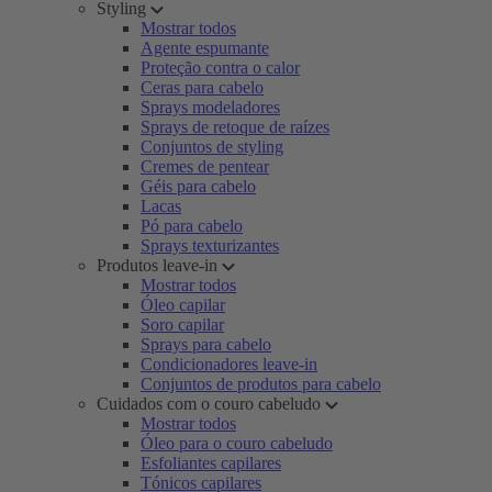
Styling
Mostrar todos
Agente espumante
Proteção contra o calor
Ceras para cabelo
Sprays modeladores
Sprays de retoque de raízes
Conjuntos de styling
Cremes de pentear
Géis para cabelo
Lacas
Pó para cabelo
Sprays texturizantes
Produtos leave-in
Mostrar todos
Óleo capilar
Soro capilar
Sprays para cabelo
Condicionadores leave-in
Conjuntos de produtos para cabelo
Cuidados com o couro cabeludo
Mostrar todos
Óleo para o couro cabeludo
Esfoliantes capilares
Tónicos capilares