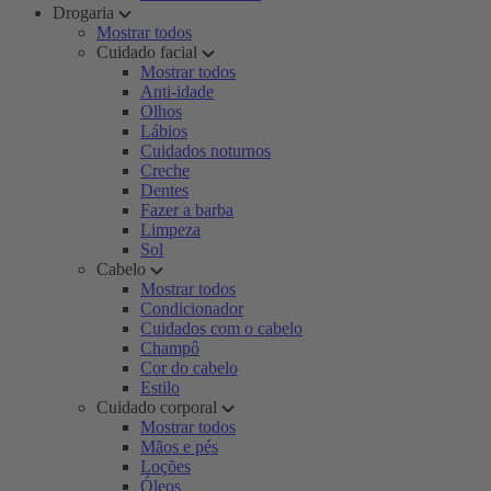
Drogaria
Mostrar todos
Cuidado facial
Mostrar todos
Anti-idade
Olhos
Lábios
Cuidados noturnos
Creche
Dentes
Fazer a barba
Limpeza
Sol
Cabelo
Mostrar todos
Condicionador
Cuidados com o cabelo
Champô
Cor do cabelo
Estilo
Cuidado corporal
Mostrar todos
Mãos e pés
Loções
Óleos