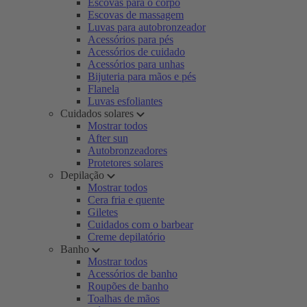
Escovas para o corpo
Escovas de massagem
Luvas para autobronzeador
Acessórios para pés
Acessórios de cuidado
Acessórios para unhas
Bijuteria para mãos e pés
Flanela
Luvas esfoliantes
Cuidados solares
Mostrar todos
After sun
Autobronzeadores
Protetores solares
Depilação
Mostrar todos
Cera fria e quente
Giletes
Cuidados com o barbear
Creme depilatório
Banho
Mostrar todos
Acessórios de banho
Roupões de banho
Toalhas de mãos