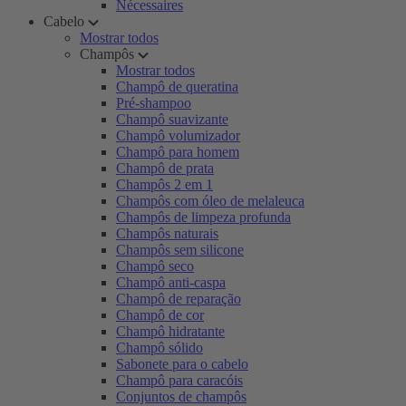
Nécessaires
Cabelo
Mostrar todos
Champôs
Mostrar todos
Champô de queratina
Pré-shampoo
Champô suavizante
Champô volumizador
Champô para homem
Champô de prata
Champôs 2 em 1
Champôs com óleo de melaleuca
Champôs de limpeza profunda
Champôs naturais
Champôs sem silicone
Champô seco
Champô anti-caspa
Champô de reparação
Champô de cor
Champô hidratante
Champô sólido
Sabonete para o cabelo
Champô para caracóis
Conjuntos de champôs