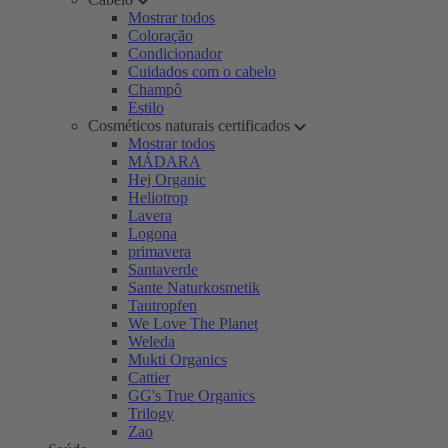
Mostrar todos
Coloração
Condicionador
Cuidados com o cabelo
Champô
Estilo
Cosméticos naturais certificados
Mostrar todos
MÁDARA
Hej Organic
Heliotrop
Lavera
Logona
primavera
Santaverde
Sante Naturkosmetik
Tautropfen
We Love The Planet
Weleda
Mukti Organics
Cattier
GG's True Organics
Trilogy
Zao