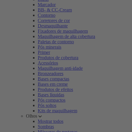
Marcador
BB- & CC-Cream
Contorno
Corretores de cor
Desmaquilhante
Fixadores de maquilhagem
Maquilhagem de alta cobertura
Paletas de contorno
Pós minerais
Primer
Produtos de cobertura
Acessórios
Maquilhagem anti-idade
Bronzeadores
Bases compactas
Bases em creme
Produtos de efeitos
Bases líquidas
Pós compactos
Pós soltos
Kits de maquilhagem
Olhos
Mostrar todos
Sombras
Máscaras de pestanas