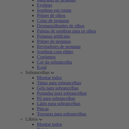
Eyeliner
Sombras em creme
Primer de olhos
Colas de pestanas
Desmaquilhantes de olhos
Paletas de sombras para os olhos
Pestanas artificiais
Primer de pestanas
Reviradores de pestanas
Sombras com glitter
Conjuntos
Cor da sobrancelha
Kajal
Sobrancelhas
Mostrar todos
Tintas para sobrancelhas
Géis para sobrancelhas
Pomadas para sobrancelhas
Pó para sobrancelhas
Lápis para sobrancelhas
Pinças
Tesouras para sobrancelhas
Lábios
Mostrar todos