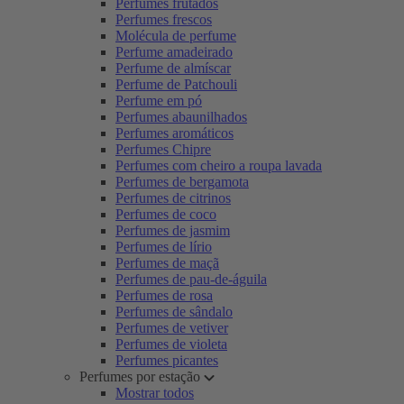
Perfumes frutados
Perfumes frescos
Molécula de perfume
Perfume amadeirado
Perfume de almíscar
Perfume de Patchouli
Perfume em pó
Perfumes abaunilhados
Perfumes aromáticos
Perfumes Chipre
Perfumes com cheiro a roupa lavada
Perfumes de bergamota
Perfumes de citrinos
Perfumes de coco
Perfumes de jasmim
Perfumes de lírio
Perfumes de maçã
Perfumes de pau-de-águila
Perfumes de rosa
Perfumes de sândalo
Perfumes de vetiver
Perfumes de violeta
Perfumes picantes
Perfumes por estação
Mostrar todos