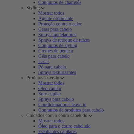
Conjuntos de champôs
Styling
Mostrar todos
Agente espumante
Proteção contra o calor
Ceras para cabelo
Sprays modeladores
Sprays de retoque de raízes
Conjuntos de styling
Cremes de pentear
Géis para cabelo
Lacas
Pó para cabelo
Sprays texturizantes
Produtos leave-in
Mostrar todos
Óleo capilar
Soro capilar
Sprays para cabelo
Condicionadores leave-in
Conjuntos de produtos para cabelo
Cuidados com o couro cabeludo
Mostrar todos
Óleo para o couro cabeludo
Esfoliantes capilares