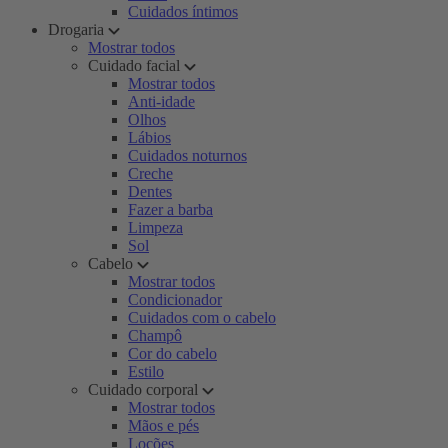
Cuidados íntimos
Drogaria
Mostrar todos
Cuidado facial
Mostrar todos
Anti-idade
Olhos
Lábios
Cuidados noturnos
Creche
Dentes
Fazer a barba
Limpeza
Sol
Cabelo
Mostrar todos
Condicionador
Cuidados com o cabelo
Champô
Cor do cabelo
Estilo
Cuidado corporal
Mostrar todos
Mãos e pés
Loções