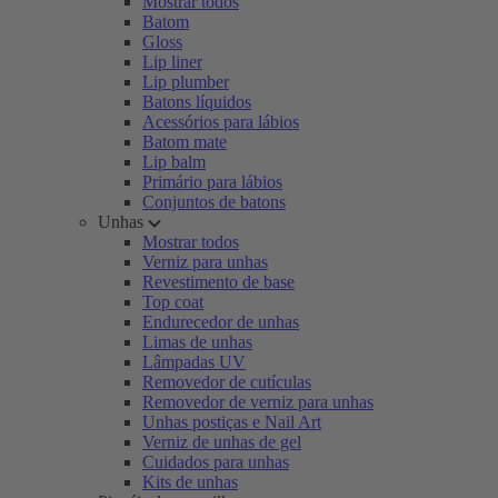
Mostrar todos
Batom
Gloss
Lip liner
Lip plumber
Batons líquidos
Acessórios para lábios
Batom mate
Lip balm
Primário para lábios
Conjuntos de batons
Unhas
Mostrar todos
Verniz para unhas
Revestimento de base
Top coat
Endurecedor de unhas
Limas de unhas
Lâmpadas UV
Removedor de cutículas
Removedor de verniz para unhas
Unhas postiças e Nail Art
Verniz de unhas de gel
Cuidados para unhas
Kits de unhas