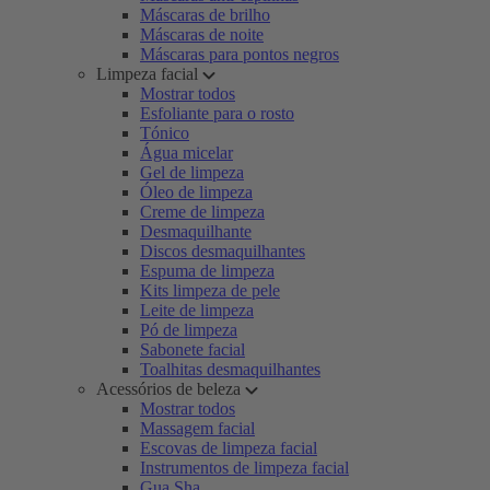
Máscaras de brilho
Máscaras de noite
Máscaras para pontos negros
Limpeza facial
Mostrar todos
Esfoliante para o rosto
Tónico
Água micelar
Gel de limpeza
Óleo de limpeza
Creme de limpeza
Desmaquilhante
Discos desmaquilhantes
Espuma de limpeza
Kits limpeza de pele
Leite de limpeza
Pó de limpeza
Sabonete facial
Toalhitas desmaquilhantes
Acessórios de beleza
Mostrar todos
Massagem facial
Escovas de limpeza facial
Instrumentos de limpeza facial
Gua Sha