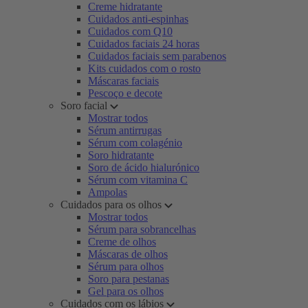
Creme hidratante
Cuidados anti-espinhas
Cuidados com Q10
Cuidados faciais 24 horas
Cuidados faciais sem parabenos
Kits cuidados com o rosto
Máscaras faciais
Pescoço e decote
Soro facial
Mostrar todos
Sérum antirrugas
Sérum com colagénio
Soro hidratante
Soro de ácido hialurónico
Sérum com vitamina C
Ampolas
Cuidados para os olhos
Mostrar todos
Sérum para sobrancelhas
Creme de olhos
Máscaras de olhos
Sérum para olhos
Soro para pestanas
Gel para os olhos
Cuidados com os lábios