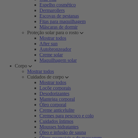
Espelho cosmético
Dermarollers
Escovas de pestanas
Fitas para maquilhagem
Máscaras de dormir
Proteção solar para o rosto
Mostrar todos
After sun
Autobronzeador
Creme solar
Maquilhagem solar
Corpo
Mostrar todos
Cuidados de corpo
Mostrar todos
Loçõe corporais
Desodorizantes
Manteiga corporal
Óleo corporal
Creme anticelulite
Cremes para pescoço e colo
Cuidados íntimos
Mousses hidratantes
Óleo e infusão de sauna
Óleos essenciais e de massagem