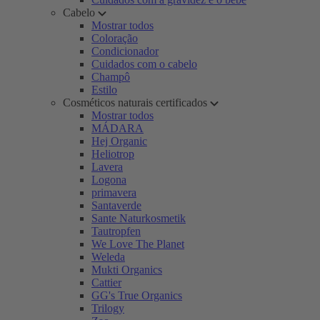
Cabelo
Mostrar todos
Coloração
Condicionador
Cuidados com o cabelo
Champô
Estilo
Cosméticos naturais certificados
Mostrar todos
MÁDARA
Hej Organic
Heliotrop
Lavera
Logona
primavera
Santaverde
Sante Naturkosmetik
Tautropfen
We Love The Planet
Weleda
Mukti Organics
Cattier
GG's True Organics
Trilogy