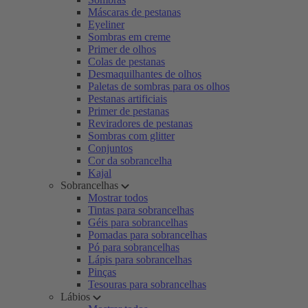
Máscaras de pestanas
Eyeliner
Sombras em creme
Primer de olhos
Colas de pestanas
Desmaquilhantes de olhos
Paletas de sombras para os olhos
Pestanas artificiais
Primer de pestanas
Reviradores de pestanas
Sombras com glitter
Conjuntos
Cor da sobrancelha
Kajal
Sobrancelhas
Mostrar todos
Tintas para sobrancelhas
Géis para sobrancelhas
Pomadas para sobrancelhas
Pó para sobrancelhas
Lápis para sobrancelhas
Pinças
Tesouras para sobrancelhas
Lábios