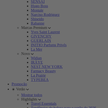
SENSAI
Hugo Boss
Montale
Narciso Rodriguez
Shiseido
Rabanne
Marcas Premium
Yves Saint Laurent
GIVENCHY
GUERLAIN
INITIO Parfums Privés
La Mer
Novo
Widian
IRÄYE
NEST NEW YORK
Farmacy Beauty
La Prairie
TYPEBEA
Promoção
☀️ Verão
Mostrar todos
Highlights
Travel Essentials
Tendências de beleza para o verão de 2026