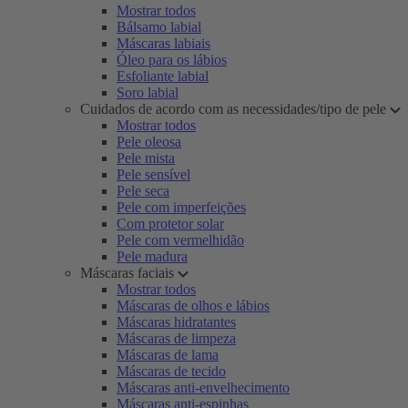
Mostrar todos
Bálsamo labial
Máscaras labiais
Óleo para os lábios
Esfoliante labial
Soro labial
Cuidados de acordo com as necessidades/tipo de pele
Mostrar todos
Pele oleosa
Pele mista
Pele sensível
Pele seca
Pele com imperfeições
Com protetor solar
Pele com vermelhidão
Pele madura
Máscaras faciais
Mostrar todos
Máscaras de olhos e lábios
Máscaras hidratantes
Máscaras de limpeza
Máscaras de lama
Máscaras de tecido
Máscaras anti-envelhecimento
Máscaras anti-espinhas