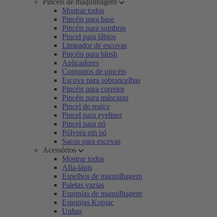
Pincéis de maquilhagem
Mostrar todos
Pincéis para base
Pincéis para sombras
Pincel para lábios
Limpador de escovas
Pincéis para blush
Aplicadores
Conjuntos de pincéis
Escova para sobrancelhas
Pincéis para corretor
Pincéis para máscaras
Pincel de realce
Pincel para eyeliner
Pincel para pó
Pólvora em pó
Sacos para escovas
Acessórios
Mostrar todos
Afia-lápis
Espelhos de maquilhagem
Paletas vazias
Esponjas de maquilhagem
Esponjas Konjac
Unhas