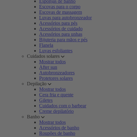
Esponjas de banho
Escovas para o corpo
Escovas de massagem
Luvas para autobronzeador
Acessórios para pés
Acessórios de cuidado
Acessórios para unhas
Bijuteria para mãos e pés
Flanela
Luvas esfoliantes
Cuidados solares
Mostrar todos
After sun
Autobronzeadores
Protetores solares
Depilação
Mostrar todos
Cera fria e quente
Giletes
Cuidados com o barbear
Creme depilatório
Banho
Mostrar todos
Acessórios de banho
Roupões de banho