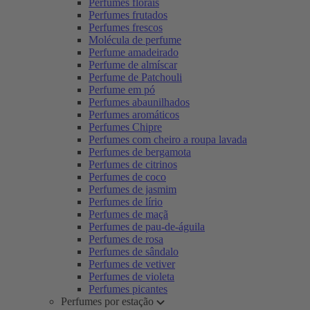
Perfumes florais
Perfumes frutados
Perfumes frescos
Molécula de perfume
Perfume amadeirado
Perfume de almíscar
Perfume de Patchouli
Perfume em pó
Perfumes abaunilhados
Perfumes aromáticos
Perfumes Chipre
Perfumes com cheiro a roupa lavada
Perfumes de bergamota
Perfumes de citrinos
Perfumes de coco
Perfumes de jasmim
Perfumes de lírio
Perfumes de maçã
Perfumes de pau-de-águila
Perfumes de rosa
Perfumes de sândalo
Perfumes de vetiver
Perfumes de violeta
Perfumes picantes
Perfumes por estação