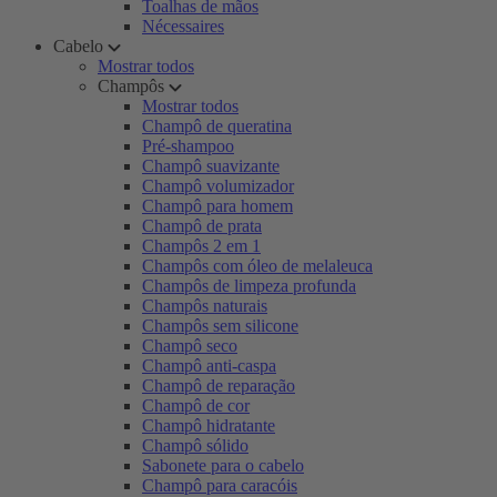
Toalhas de mãos
Nécessaires
Cabelo
Mostrar todos
Champôs
Mostrar todos
Champô de queratina
Pré-shampoo
Champô suavizante
Champô volumizador
Champô para homem
Champô de prata
Champôs 2 em 1
Champôs com óleo de melaleuca
Champôs de limpeza profunda
Champôs naturais
Champôs sem silicone
Champô seco
Champô anti-caspa
Champô de reparação
Champô de cor
Champô hidratante
Champô sólido
Sabonete para o cabelo
Champô para caracóis