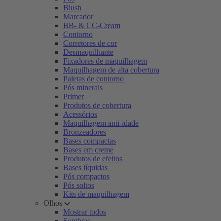
Blush
Marcador
BB- & CC-Cream
Contorno
Corretores de cor
Desmaquilhante
Fixadores de maquilhagem
Maquilhagem de alta cobertura
Paletas de contorno
Pós minerais
Primer
Produtos de cobertura
Acessórios
Maquilhagem anti-idade
Bronzeadores
Bases compactas
Bases em creme
Produtos de efeitos
Bases líquidas
Pós compactos
Pós soltos
Kits de maquilhagem
Olhos
Mostrar todos
Sombras