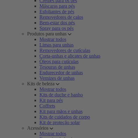
Cremes para os pés
Máscaras para pés
Esfoliantes de pés
Removedores de calos
Bem-estar dos pés
Spray para os pés
Produtos para unhas
Mostrar todos
Limas para unhas
Removedores de cutículas
Corta-unhas e alicates de unhas
Óleos para cutículas
Tesouras de unhas
Endurecedor de unhas
Vernizes de unhas
Kits de beleza
Mostrar todos
Kits de duche e banho
Kit para pés
Coffrets
Kit para mãos e unhas
Kits de cuidados de corpo
Kit de proteção solar
Acessórios
Mostrar todos