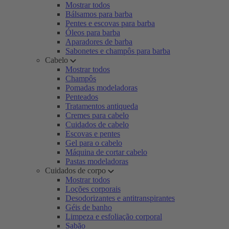
Mostrar todos
Bálsamos para barba
Pentes e escovas para barba
Óleos para barba
Aparadores de barba
Sabonetes e champôs para barba
Cabelo
Mostrar todos
Champôs
Pomadas modeladoras
Penteados
Tratamentos antiqueda
Cremes para cabelo
Cuidados de cabelo
Escovas e pentes
Gel para o cabelo
Máquina de cortar cabelo
Pastas modeladoras
Cuidados de corpo
Mostrar todos
Loções corporais
Desodorizantes e antitranspirantes
Géis de banho
Limpeza e esfoliação corporal
Sabão