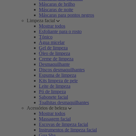
Máscaras de brilho
Máscaras de noite
Máscaras para pontos negros
Limpeza facial
Mostrar todos
Esfoliante para o rosto
Tónico
Água micelar
Gel de limpeza
Óleo de limpeza
Creme de limpeza
Desmaquilhante
Discos desmaquilhantes
Espuma de limpeza
Kits limpeza de pele
Leite de limpeza
Pó de limpeza
Sabonete facial
Toalhitas desmaquilhantes
Acessórios de beleza
Mostrar todos
Massagem facial
Escovas de limpeza facial
Instrumentos de limpeza facial
Gua Sha