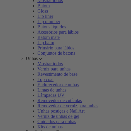
Mostrar todos
Batom
Gloss
Lip liner
Lip plumber
Batons líquidos
Acessórios para lábios
Batom mate
Lip balm
Primário para lábios
Conjuntos de batons
Unhas
Mostrar todos
Verniz para unhas
Revestimento de base
Top coat
Endurecedor de unhas
Limas de unhas
Lâmpadas UV
Removedor de cutículas
Removedor de verniz para unhas
Unhas postiças e Nail Art
Verniz de unhas de gel
Cuidados para unhas
Kits de unhas