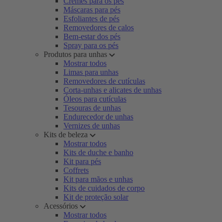
Cremes para os pés
Máscaras para pés
Esfoliantes de pés
Removedores de calos
Bem-estar dos pés
Spray para os pés
Produtos para unhas
Mostrar todos
Limas para unhas
Removedores de cutículas
Corta-unhas e alicates de unhas
Óleos para cutículas
Tesouras de unhas
Endurecedor de unhas
Vernizes de unhas
Kits de beleza
Mostrar todos
Kits de duche e banho
Kit para pés
Coffrets
Kit para mãos e unhas
Kits de cuidados de corpo
Kit de proteção solar
Acessórios
Mostrar todos