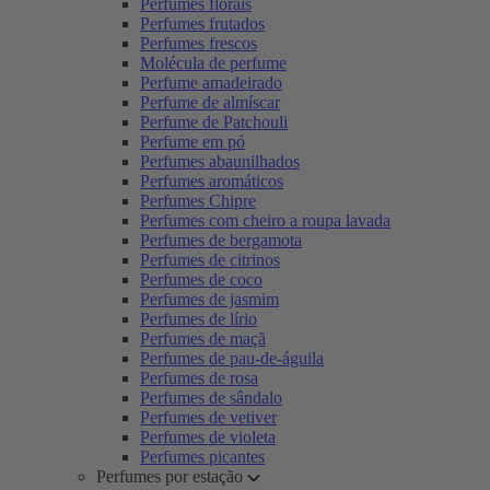
Perfumes florais
Perfumes frutados
Perfumes frescos
Molécula de perfume
Perfume amadeirado
Perfume de almíscar
Perfume de Patchouli
Perfume em pó
Perfumes abaunilhados
Perfumes aromáticos
Perfumes Chipre
Perfumes com cheiro a roupa lavada
Perfumes de bergamota
Perfumes de citrinos
Perfumes de coco
Perfumes de jasmim
Perfumes de lírio
Perfumes de maçã
Perfumes de pau-de-águila
Perfumes de rosa
Perfumes de sândalo
Perfumes de vetiver
Perfumes de violeta
Perfumes picantes
Perfumes por estação