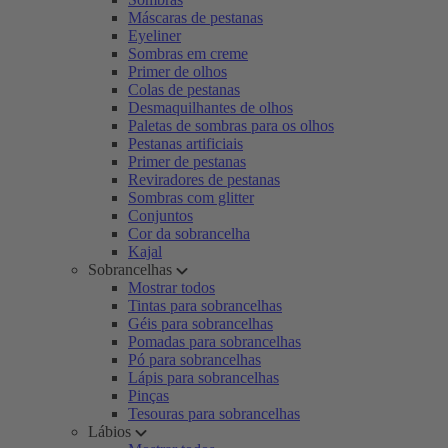
Máscaras de pestanas
Eyeliner
Sombras em creme
Primer de olhos
Colas de pestanas
Desmaquilhantes de olhos
Paletas de sombras para os olhos
Pestanas artificiais
Primer de pestanas
Reviradores de pestanas
Sombras com glitter
Conjuntos
Cor da sobrancelha
Kajal
Sobrancelhas
Mostrar todos
Tintas para sobrancelhas
Géis para sobrancelhas
Pomadas para sobrancelhas
Pó para sobrancelhas
Lápis para sobrancelhas
Pinças
Tesouras para sobrancelhas
Lábios