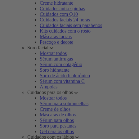
Creme hidratante
Cuidados anti-espinhas
Cuidados com Q10
Cuidados faciais 24 horas
Cuidados faciais sem parabenos
Kits cuidados com o rosto
Máscaras faciais
Pescoço e decote
Soro facial
Mostrar todos
Sérum antirrugas
Sérum com colagénio
Soro hidratante
Soro de ácido hialurónico
Sérum com vitamina C
Ampolas
Cuidados para os olhos
Mostrar todos
Sérum para sobrancelhas
Creme de olhos
Máscaras de olhos
Sérum para olhos
Soro para pestanas
Gel para os olhos
Cuidados com os lábios