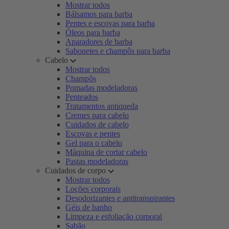
Mostrar todos
Bálsamos para barba
Pentes e escovas para barba
Óleos para barba
Aparadores de barba
Sabonetes e champôs para barba
Cabelo
Mostrar todos
Champôs
Pomadas modeladoras
Penteados
Tratamentos antiqueda
Cremes para cabelo
Cuidados de cabelo
Escovas e pentes
Gel para o cabelo
Máquina de cortar cabelo
Pastas modeladoras
Cuidados de corpo
Mostrar todos
Loções corporais
Desodorizantes e antitranspirantes
Géis de banho
Limpeza e esfoliação corporal
Sabão