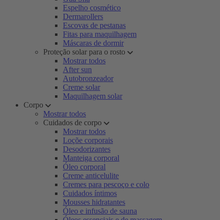
Espelho cosmético
Dermarollers
Escovas de pestanas
Fitas para maquilhagem
Máscaras de dormir
Proteção solar para o rosto
Mostrar todos
After sun
Autobronzeador
Creme solar
Maquilhagem solar
Corpo
Mostrar todos
Cuidados de corpo
Mostrar todos
Loçõe corporais
Desodorizantes
Manteiga corporal
Óleo corporal
Creme anticelulite
Cremes para pescoço e colo
Cuidados íntimos
Mousses hidratantes
Óleo e infusão de sauna
Óleos essenciais e de massagem