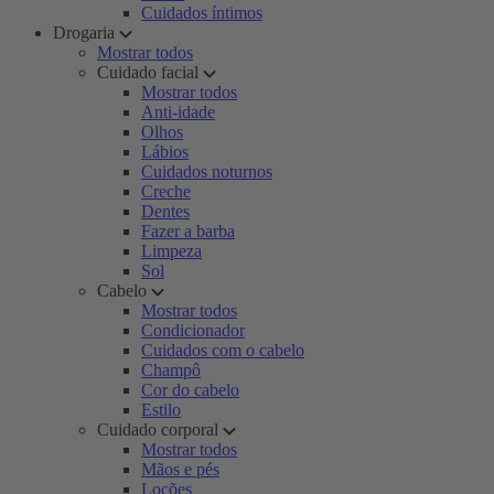
Cuidados íntimos
Drogaria
Mostrar todos
Cuidado facial
Mostrar todos
Anti-idade
Olhos
Lábios
Cuidados noturnos
Creche
Dentes
Fazer a barba
Limpeza
Sol
Cabelo
Mostrar todos
Condicionador
Cuidados com o cabelo
Champô
Cor do cabelo
Estilo
Cuidado corporal
Mostrar todos
Mãos e pés
Loções