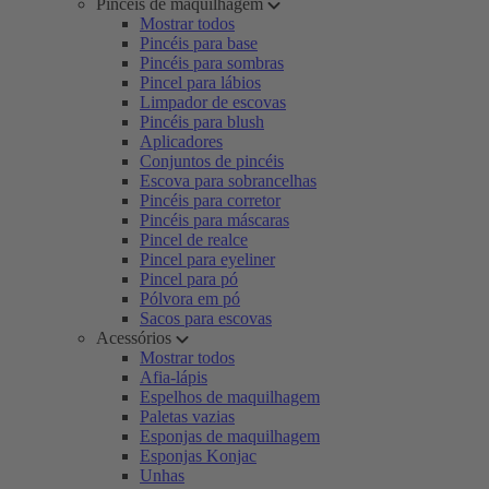
Pincéis de maquilhagem
Mostrar todos
Pincéis para base
Pincéis para sombras
Pincel para lábios
Limpador de escovas
Pincéis para blush
Aplicadores
Conjuntos de pincéis
Escova para sobrancelhas
Pincéis para corretor
Pincéis para máscaras
Pincel de realce
Pincel para eyeliner
Pincel para pó
Pólvora em pó
Sacos para escovas
Acessórios
Mostrar todos
Afia-lápis
Espelhos de maquilhagem
Paletas vazias
Esponjas de maquilhagem
Esponjas Konjac
Unhas