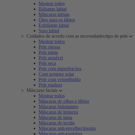
Mostrar todos
Bálsamo labial
Máscaras labiais
Óleo para os lábios
Esfoliante labial
Soro labial
Cuidados de acordo com as necessidades/tipo de pele
Mostrar todos
Pele oleosa
Pele mista
Pele sensível
Pele seca
Pele com imperfeições
Com protetor solar
Pele com vermelhidão
Pele madura
Máscaras faciais
Mostrar todos
Máscaras de olhos e lábios
Máscaras hidratantes
Máscaras de limpeza
Máscaras de lama
Máscaras de tecido
Máscaras anti-envelhecimento
Máscaras anti-espinhas