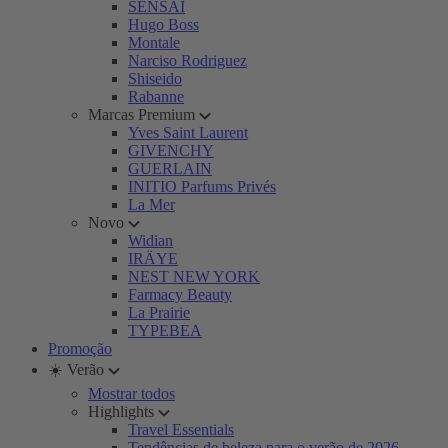
SENSAI
Hugo Boss
Montale
Narciso Rodriguez
Shiseido
Rabanne
Marcas Premium
Yves Saint Laurent
GIVENCHY
GUERLAIN
INITIO Parfums Privés
La Mer
Novo
Widian
IRÄYE
NEST NEW YORK
Farmacy Beauty
La Prairie
TYPEBEA
Promoção
☀️ Verão
Mostrar todos
Highlights
Travel Essentials
Tendências de beleza para o verão de 2026