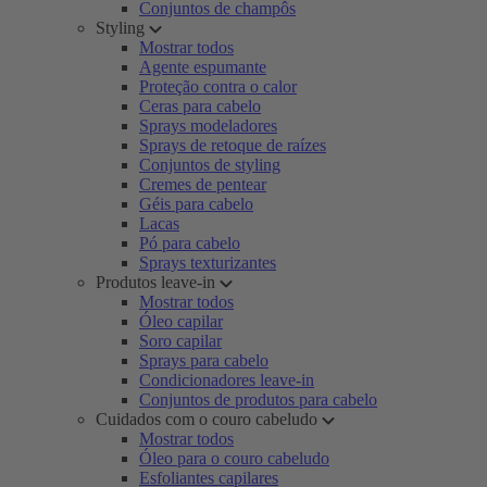
Conjuntos de champôs
Styling
Mostrar todos
Agente espumante
Proteção contra o calor
Ceras para cabelo
Sprays modeladores
Sprays de retoque de raízes
Conjuntos de styling
Cremes de pentear
Géis para cabelo
Lacas
Pó para cabelo
Sprays texturizantes
Produtos leave-in
Mostrar todos
Óleo capilar
Soro capilar
Sprays para cabelo
Condicionadores leave-in
Conjuntos de produtos para cabelo
Cuidados com o couro cabeludo
Mostrar todos
Óleo para o couro cabeludo
Esfoliantes capilares