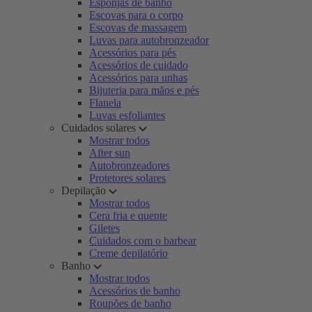
Esponjas de banho
Escovas para o corpo
Escovas de massagem
Luvas para autobronzeador
Acessórios para pés
Acessórios de cuidado
Acessórios para unhas
Bijuteria para mãos e pés
Flanela
Luvas esfoliantes
Cuidados solares
Mostrar todos
After sun
Autobronzeadores
Protetores solares
Depilação
Mostrar todos
Cera fria e quente
Giletes
Cuidados com o barbear
Creme depilatório
Banho
Mostrar todos
Acessórios de banho
Roupões de banho