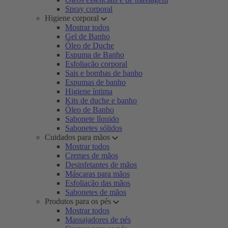
Spray corporal
Higiene corporal
Mostrar todos
Gel de Banho
Óleo de Duche
Espuma de Banho
Esfoliação corporal
Sais e bombas de banho
Espumas de banho
Higiene íntima
Kits de duche e banho
Óleo de Banho
Sabonete líquido
Sabonetes sólidos
Cuidados para mãos
Mostrar todos
Cremes de mãos
Desinfetantes de mãos
Máscaras para mãos
Esfoliação das mãos
Sabonetes de mãos
Produtos para os pés
Mostrar todos
Massajadores de pés