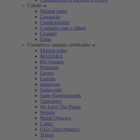
Cabelo
Mostrar todos
Coloração
Condicionador
Cuidados com o cabelo
Champô
Estilo
Cosméticos naturais certificados
Mostrar todos
MÁDARA
Hej Organic
Heliotrop
Lavera
Logona
primavera
Santaverde
Sante Naturkosmetik
Tautropfen
We Love The Planet
Weleda
Mukti Organics
Cattier
GG's True Organics
Trilogy