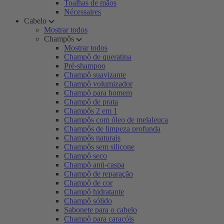
Toalhas de mãos
Nécessaires
Cabelo
Mostrar todos
Champôs
Mostrar todos
Champô de queratina
Pré-shampoo
Champô suavizante
Champô volumizador
Champô para homem
Champô de prata
Champôs 2 em 1
Champôs com óleo de melaleuca
Champôs de limpeza profunda
Champôs naturais
Champôs sem silicone
Champô seco
Champô anti-caspa
Champô de reparação
Champô de cor
Champô hidratante
Champô sólido
Sabonete para o cabelo
Champô para caracóis