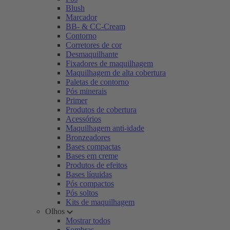
Blush
Marcador
BB- & CC-Cream
Contorno
Corretores de cor
Desmaquilhante
Fixadores de maquilhagem
Maquilhagem de alta cobertura
Paletas de contorno
Pós minerais
Primer
Produtos de cobertura
Acessórios
Maquilhagem anti-idade
Bronzeadores
Bases compactas
Bases em creme
Produtos de efeitos
Bases líquidas
Pós compactos
Pós soltos
Kits de maquilhagem
Olhos
Mostrar todos
Sombras