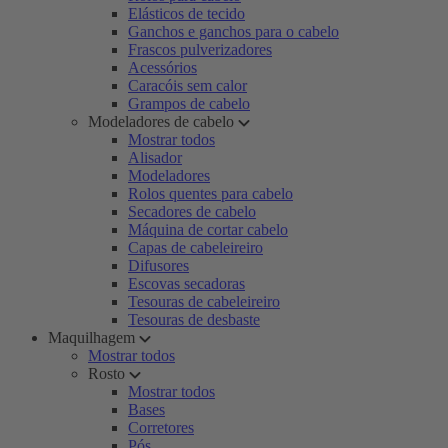
Elásticos de tecido
Ganchos e ganchos para o cabelo
Frascos pulverizadores
Acessórios
Caracóis sem calor
Grampos de cabelo
Modeladores de cabelo
Mostrar todos
Alisador
Modeladores
Rolos quentes para cabelo
Secadores de cabelo
Máquina de cortar cabelo
Capas de cabeleireiro
Difusores
Escovas secadoras
Tesouras de cabeleireiro
Tesouras de desbaste
Maquilhagem
Mostrar todos
Rosto
Mostrar todos
Bases
Corretores
Pós