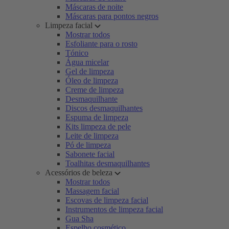
Máscaras de noite
Máscaras para pontos negros
Limpeza facial
Mostrar todos
Esfoliante para o rosto
Tónico
Água micelar
Gel de limpeza
Óleo de limpeza
Creme de limpeza
Desmaquilhante
Discos desmaquilhantes
Espuma de limpeza
Kits limpeza de pele
Leite de limpeza
Pó de limpeza
Sabonete facial
Toalhitas desmaquilhantes
Acessórios de beleza
Mostrar todos
Massagem facial
Escovas de limpeza facial
Instrumentos de limpeza facial
Gua Sha
Espelho cosmético