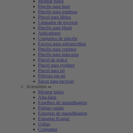
Mostrar todos
Pincéis para base
Pincéis para sombras
Pincel para lábios
Limpador de escovas
Pincéis para blush
Aplicadores
Conjuntos de pincéis
Escova para sobrancelhas
Pincéis para corretor
Pincéis para máscaras
Pincel de realce
Pincel para eyeliner
Pincel para pó
Pólvora em pó
Sacos para escovas
Acessórios
Mostrar todos
Afia-lápis
Espelhos de maquilhagem
Paletas vazias
Esponjas de maquilhagem
Esponjas Konjac
Unhas
Conjuntos