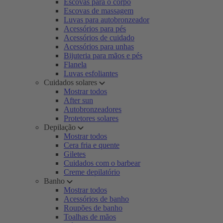
Escovas para o corpo
Escovas de massagem
Luvas para autobronzeador
Acessórios para pés
Acessórios de cuidado
Acessórios para unhas
Bijuteria para mãos e pés
Flanela
Luvas esfoliantes
Cuidados solares
Mostrar todos
After sun
Autobronzeadores
Protetores solares
Depilação
Mostrar todos
Cera fria e quente
Giletes
Cuidados com o barbear
Creme depilatório
Banho
Mostrar todos
Acessórios de banho
Roupões de banho
Toalhas de mãos