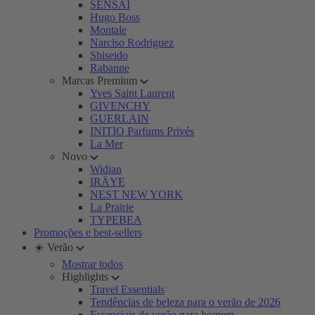
SENSAI
Hugo Boss
Montale
Narciso Rodriguez
Shiseido
Rabanne
Marcas Premium
Yves Saint Laurent
GIVENCHY
GUERLAIN
INITIO Parfums Privés
La Mer
Novo
Widian
IRÄYE
NEST NEW YORK
La Prairie
TYPEBEA
Promoções e best-sellers
☀️ Verão
Mostrar todos
Highlights
Travel Essentials
Tendências de beleza para o verão de 2026
Essenciais de verão para homem