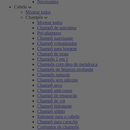
Nécessaires
Cabelo
Mostrar todos
Champôs
Mostrar todos
Champô de queratina
Pré-shampoo
Champô suavizante
Champô volumizador
Champô para homem
Champô de prata
Champôs 2 em 1
Champôs com óleo de melaleuca
Champôs de limpeza profunda
Champôs naturais
Champôs sem silicone
Champô seco
Champô anti-caspa
Champô de reparação
Champô de cor
Champô hidratante
Champô sólido
Sabonete para o cabelo
Champô para caracóis
Conjuntos de champôs