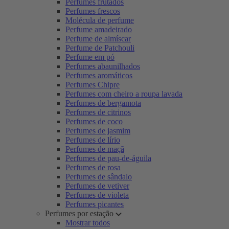
Perfumes frutados
Perfumes frescos
Molécula de perfume
Perfume amadeirado
Perfume de almíscar
Perfume de Patchouli
Perfume em pó
Perfumes abaunilhados
Perfumes aromáticos
Perfumes Chipre
Perfumes com cheiro a roupa lavada
Perfumes de bergamota
Perfumes de citrinos
Perfumes de coco
Perfumes de jasmim
Perfumes de lírio
Perfumes de maçã
Perfumes de pau-de-águila
Perfumes de rosa
Perfumes de sândalo
Perfumes de vetiver
Perfumes de violeta
Perfumes picantes
Perfumes por estação
Mostrar todos