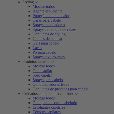
Styling
Mostrar todos
Agente espumante
Proteção contra o calor
Ceras para cabelo
Sprays modeladores
Sprays de retoque de raízes
Conjuntos de styling
Cremes de pentear
Géis para cabelo
Lacas
Pó para cabelo
Sprays texturizantes
Produtos leave-in
Mostrar todos
Óleo capilar
Soro capilar
Sprays para cabelo
Condicionadores leave-in
Conjuntos de produtos para cabelo
Cuidados com o couro cabeludo
Mostrar todos
Óleo para o couro cabeludo
Esfoliantes capilares
Tónicos capilares