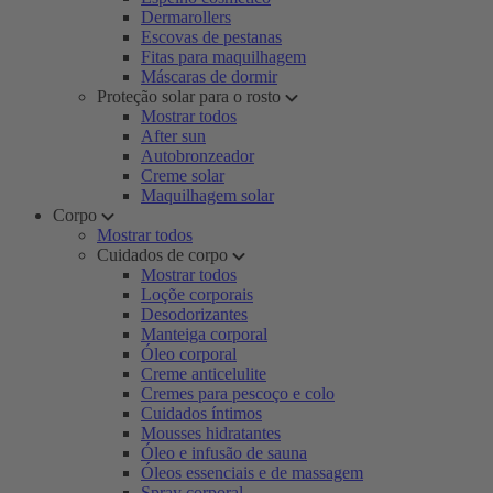
Dermarollers
Escovas de pestanas
Fitas para maquilhagem
Máscaras de dormir
Proteção solar para o rosto
Mostrar todos
After sun
Autobronzeador
Creme solar
Maquilhagem solar
Corpo
Mostrar todos
Cuidados de corpo
Mostrar todos
Loçõe corporais
Desodorizantes
Manteiga corporal
Óleo corporal
Creme anticelulite
Cremes para pescoço e colo
Cuidados íntimos
Mousses hidratantes
Óleo e infusão de sauna
Óleos essenciais e de massagem
Spray corporal