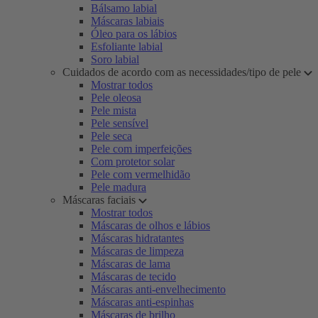
Bálsamo labial
Máscaras labiais
Óleo para os lábios
Esfoliante labial
Soro labial
Cuidados de acordo com as necessidades/tipo de pele
Mostrar todos
Pele oleosa
Pele mista
Pele sensível
Pele seca
Pele com imperfeições
Com protetor solar
Pele com vermelhidão
Pele madura
Máscaras faciais
Mostrar todos
Máscaras de olhos e lábios
Máscaras hidratantes
Máscaras de limpeza
Máscaras de lama
Máscaras de tecido
Máscaras anti-envelhecimento
Máscaras anti-espinhas
Máscaras de brilho