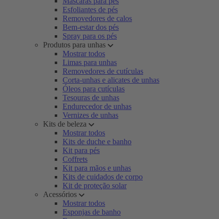
Máscaras para pés
Esfoliantes de pés
Removedores de calos
Bem-estar dos pés
Spray para os pés
Produtos para unhas
Mostrar todos
Limas para unhas
Removedores de cutículas
Corta-unhas e alicates de unhas
Óleos para cutículas
Tesouras de unhas
Endurecedor de unhas
Vernizes de unhas
Kits de beleza
Mostrar todos
Kits de duche e banho
Kit para pés
Coffrets
Kit para mãos e unhas
Kits de cuidados de corpo
Kit de proteção solar
Acessórios
Mostrar todos
Esponjas de banho