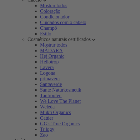
Mostrar todos
Coloração
Condicionador
Cuidados com o cabelo
Champô
Estilo
Cosméticos naturais certificados
Mostrar todos
MÁDARA
Hej Organic
Heliotrop
Lavera
Logona
primavera
Santaverde
Sante Naturkosmetik
Tautropfen
We Love The Planet
Weleda
Mukti Organics
Cattier
GG's True Organics
Trilogy
Zao