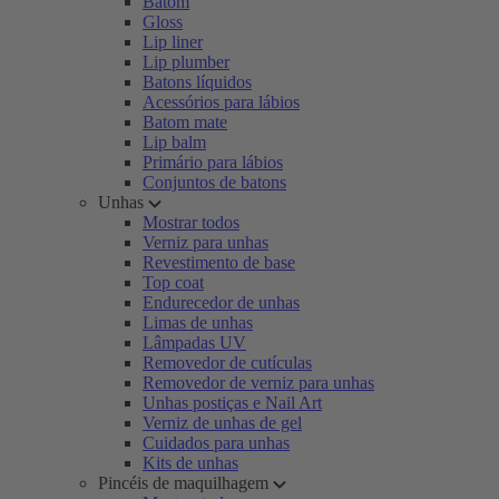
Batom
Gloss
Lip liner
Lip plumber
Batons líquidos
Acessórios para lábios
Batom mate
Lip balm
Primário para lábios
Conjuntos de batons
Unhas
Mostrar todos
Verniz para unhas
Revestimento de base
Top coat
Endurecedor de unhas
Limas de unhas
Lâmpadas UV
Removedor de cutículas
Removedor de verniz para unhas
Unhas postiças e Nail Art
Verniz de unhas de gel
Cuidados para unhas
Kits de unhas
Pincéis de maquilhagem