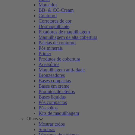
Marcador
BB- & CC-Cream
Contorno
Corretores de cor
Desmaquilhante
Fixadores de maquilhagem
Maquilhagem de alta cobertura
Paletas de contorno
Pós minerais
Primer
Produtos de cobertura
Acessórios
Maquilhagem anti-idade
Bronzeadores
Bases compactas
Bases em creme
Produtos de efeitos
Bases líquidas
Pós compactos
Pós soltos
Kits de maquilhagem
Olhos
Mostrar todos
Sombras
Máscaras de pestanas