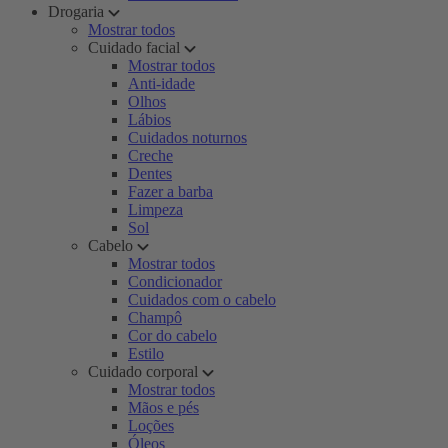
Drogaria
Mostrar todos
Cuidado facial
Mostrar todos
Anti-idade
Olhos
Lábios
Cuidados noturnos
Creche
Dentes
Fazer a barba
Limpeza
Sol
Cabelo
Mostrar todos
Condicionador
Cuidados com o cabelo
Champô
Cor do cabelo
Estilo
Cuidado corporal
Mostrar todos
Mãos e pés
Loções
Óleos