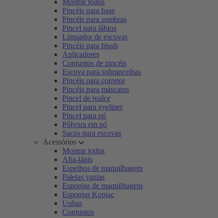
Mostrar todos
Pincéis para base
Pincéis para sombras
Pincel para lábios
Limpador de escovas
Pincéis para blush
Aplicadores
Conjuntos de pincéis
Escova para sobrancelhas
Pincéis para corretor
Pincéis para máscaras
Pincel de realce
Pincel para eyeliner
Pincel para pó
Pólvora em pó
Sacos para escovas
Acessórios
Mostrar todos
Afia-lápis
Espelhos de maquilhagem
Paletas vazias
Esponjas de maquilhagem
Esponjas Konjac
Unhas
Conjuntos