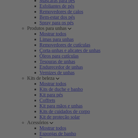
Máscaras para pés
Esfoliantes de pés
Removedores de calos
Bem-estar dos pés
Spray para os pés
Produtos para unhas
Mostrar todos
Limas para unhas
Removedores de cutículas
Corta-unhas e alicates de unhas
Óleos para cutículas
Tesouras de unhas
Endurecedor de unhas
Vernizes de unhas
Kits de beleza
Mostrar todos
Kits de duche e banho
Kit para pés
Coffrets
Kit para mãos e unhas
Kits de cuidados de corpo
Kit de proteção solar
Acessórios
Mostrar todos
Esponjas de banho