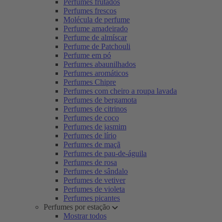
Perfumes frutados
Perfumes frescos
Molécula de perfume
Perfume amadeirado
Perfume de almíscar
Perfume de Patchouli
Perfume em pó
Perfumes abaunilhados
Perfumes aromáticos
Perfumes Chipre
Perfumes com cheiro a roupa lavada
Perfumes de bergamota
Perfumes de citrinos
Perfumes de coco
Perfumes de jasmim
Perfumes de lírio
Perfumes de maçã
Perfumes de pau-de-águila
Perfumes de rosa
Perfumes de sândalo
Perfumes de vetiver
Perfumes de violeta
Perfumes picantes
Perfumes por estação
Mostrar todos