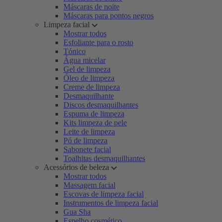
Máscaras de noite
Máscaras para pontos negros
Limpeza facial
Mostrar todos
Esfoliante para o rosto
Tónico
Água micelar
Gel de limpeza
Óleo de limpeza
Creme de limpeza
Desmaquilhante
Discos desmaquilhantes
Espuma de limpeza
Kits limpeza de pele
Leite de limpeza
Pó de limpeza
Sabonete facial
Toalhitas desmaquilhantes
Acessórios de beleza
Mostrar todos
Massagem facial
Escovas de limpeza facial
Instrumentos de limpeza facial
Gua Sha
Espelho cosmético