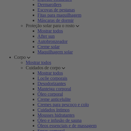
Dermarollers
Escovas de pestanas
Fitas para maquilhagem
Máscaras de dormir
Proteção solar para o rosto
Mostrar todos
After sun
Autobronzeador
Creme solar
Maquilhagem solar
Corpo
Mostrar todos
Cuidados de corpo
Mostrar todos
Loçõe corporais
Desodorizantes
Manteiga corporal
Óleo corporal
Creme anticelulite
Cremes para pescoço e colo
Cuidados íntimos
Mousses hidratantes
Óleo e infusão de sauna
Óleos essenciais e de massagem
Spray corporal