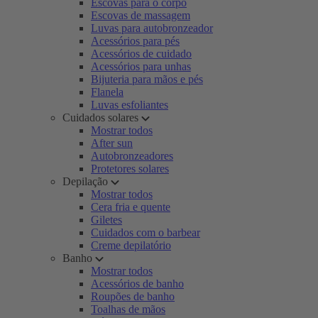
Escovas para o corpo
Escovas de massagem
Luvas para autobronzeador
Acessórios para pés
Acessórios de cuidado
Acessórios para unhas
Bijuteria para mãos e pés
Flanela
Luvas esfoliantes
Cuidados solares
Mostrar todos
After sun
Autobronzeadores
Protetores solares
Depilação
Mostrar todos
Cera fria e quente
Giletes
Cuidados com o barbear
Creme depilatório
Banho
Mostrar todos
Acessórios de banho
Roupões de banho
Toalhas de mãos