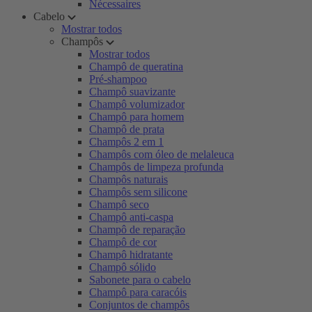
Nécessaires
Cabelo
Mostrar todos
Champôs
Mostrar todos
Champô de queratina
Pré-shampoo
Champô suavizante
Champô volumizador
Champô para homem
Champô de prata
Champôs 2 em 1
Champôs com óleo de melaleuca
Champôs de limpeza profunda
Champôs naturais
Champôs sem silicone
Champô seco
Champô anti-caspa
Champô de reparação
Champô de cor
Champô hidratante
Champô sólido
Sabonete para o cabelo
Champô para caracóis
Conjuntos de champôs