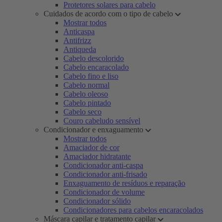
Protetores solares para cabelo
Cuidados de acordo com o tipo de cabelo
Mostrar todos
Anticaspa
Antifrizz
Antiqueda
Cabelo descolorido
Cabelo encaracolado
Cabelo fino e liso
Cabelo normal
Cabelo oleoso
Cabelo pintado
Cabelo seco
Couro cabeludo sensível
Condicionador e enxaguamento
Mostrar todos
Amaciador de cor
Amaciador hidratante
Condicionador anti-caspa
Condicionador anti-frisado
Enxaguamento de resíduos e reparação
Condicionador de volume
Condicionador sólido
Condicionadores para cabelos encaracolados
Máscara capilar e tratamento capilar