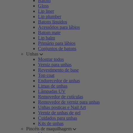
Batom
Gloss
Lip liner
Lip plumber
Batons líquidos
Acessórios para lábios
Batom mate
Lip balm
Primário para lábios
Conjuntos de batons
Unhas
Mostrar todos
Verniz para unhas
Revestimento de base
Top coat
Endurecedor de unhas
Limas de unhas
Lâmpadas UV
Removedor de cutículas
Removedor de verniz para unhas
Unhas postiças e Nail Art
Verniz de unhas de gel
Cuidados para unhas
Kits de unhas
Pincéis de maquilhagem