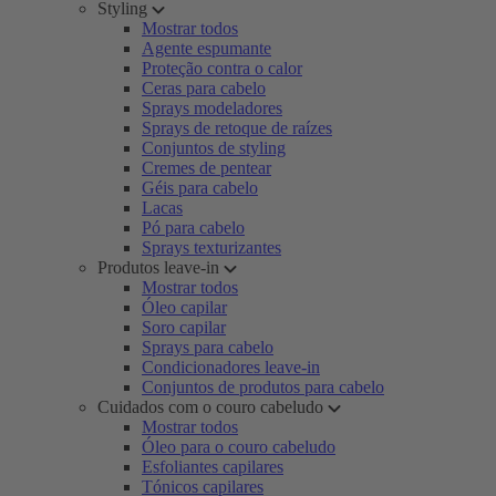
Styling
Mostrar todos
Agente espumante
Proteção contra o calor
Ceras para cabelo
Sprays modeladores
Sprays de retoque de raízes
Conjuntos de styling
Cremes de pentear
Géis para cabelo
Lacas
Pó para cabelo
Sprays texturizantes
Produtos leave-in
Mostrar todos
Óleo capilar
Soro capilar
Sprays para cabelo
Condicionadores leave-in
Conjuntos de produtos para cabelo
Cuidados com o couro cabeludo
Mostrar todos
Óleo para o couro cabeludo
Esfoliantes capilares
Tónicos capilares