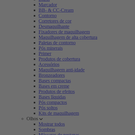
Marcador
BB- & CC-Cream
Contorno
Corretores de cor
Desmaquilhante
Fixadores de maquilhagem
Maquilhagem de alta cobertura
Paletas de contorno
Pós minerais
Primer
Produtos de cobertura
Acessórios
Maquilhagem anti-idade
Bronzeadores
Bases compactas
Bases em creme
Produtos de efeitos
Bases líquidas
Pós compactos
Pós soltos
Kits de maquilhagem
Olhos
Mostrar todos
Sombras
Máscaras de pestanas