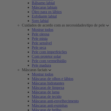
Bálsamo labial
Máscaras labiais
Óleo para os lábios
Esfoliante labial
Soro labial
Cuidados de acordo com as necessidades/tipo de pele
Mostrar todos
Pele oleosa
Pele mista
Pele sensível
Pele seca
Pele com imperfeições
Com protetor solar
Pele com vermelhidão
Pele madura
Máscaras faciais
Mostrar todos
Máscaras de olhos e lábios
Máscaras hidratantes
Máscaras de limpeza
Máscaras de lama
Máscaras de tecido
Máscaras anti-envelhecimento
Máscaras anti-espinhas
Máscaras de brilho