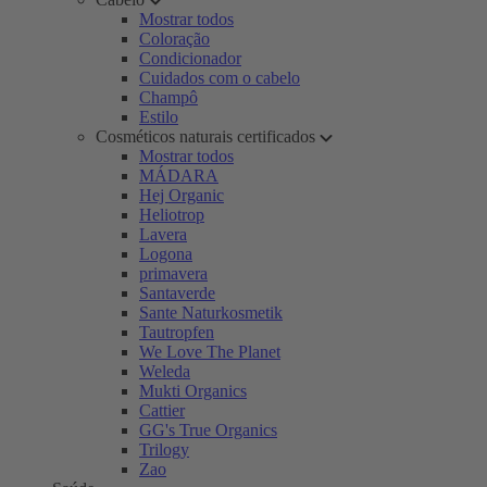
Mostrar todos
Coloração
Condicionador
Cuidados com o cabelo
Champô
Estilo
Cosméticos naturais certificados
Mostrar todos
MÁDARA
Hej Organic
Heliotrop
Lavera
Logona
primavera
Santaverde
Sante Naturkosmetik
Tautropfen
We Love The Planet
Weleda
Mukti Organics
Cattier
GG's True Organics
Trilogy
Zao