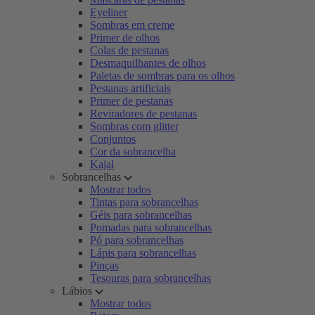
Eyeliner
Sombras em creme
Primer de olhos
Colas de pestanas
Desmaquilhantes de olhos
Paletas de sombras para os olhos
Pestanas artificiais
Primer de pestanas
Reviradores de pestanas
Sombras com glitter
Conjuntos
Cor da sobrancelha
Kajal
Sobrancelhas
Mostrar todos
Tintas para sobrancelhas
Géis para sobrancelhas
Pomadas para sobrancelhas
Pó para sobrancelhas
Lápis para sobrancelhas
Pinças
Tesouras para sobrancelhas
Lábios
Mostrar todos