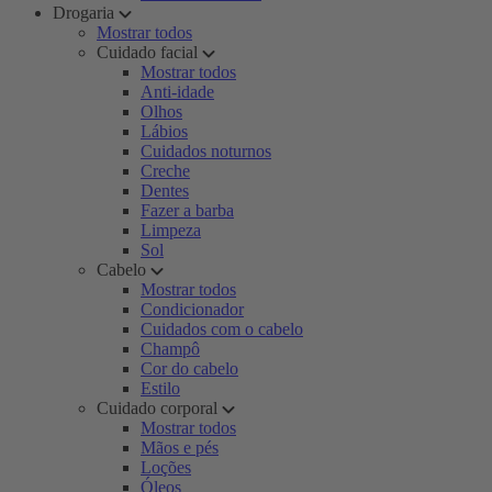
Drogaria
Mostrar todos
Cuidado facial
Mostrar todos
Anti-idade
Olhos
Lábios
Cuidados noturnos
Creche
Dentes
Fazer a barba
Limpeza
Sol
Cabelo
Mostrar todos
Condicionador
Cuidados com o cabelo
Champô
Cor do cabelo
Estilo
Cuidado corporal
Mostrar todos
Mãos e pés
Loções
Óleos