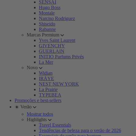
SENSAI
Hugo Boss
Montale
Narciso Rodriguez
Shiseido
Rabanne
Marcas Premium
Yves Saint Laurent
GIVENCHY
GUERLAIN
INITIO Parfums Privés
La Mer
Novo
Widian
IRÄYE
NEST NEW YORK
La Prairie
TYPEBEA
Promoções e best-sellers
☀️ Verão
Mostrar todos
Highlights
Travel Essentials
Tendências de beleza para o verão de 2026
Essenciais de verão para homem