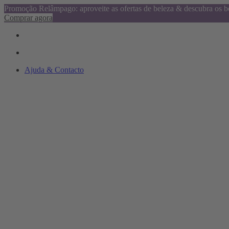
Promoção Relâmpago: aproveite as ofertas de beleza & descubra os be
Comprar agora
Ajuda & Contacto