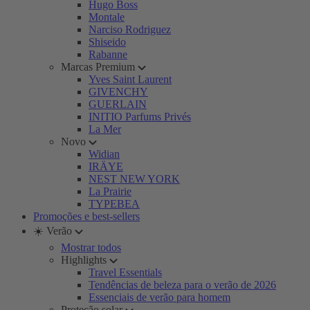
Hugo Boss
Montale
Narciso Rodriguez
Shiseido
Rabanne
Marcas Premium
Yves Saint Laurent
GIVENCHY
GUERLAIN
INITIO Parfums Privés
La Mer
Novo
Widian
IRÄYE
NEST NEW YORK
La Prairie
TYPEBEA
Promoções e best-sellers
☀️ Verão
Mostrar todos
Highlights
Travel Essentials
Tendências de beleza para o verão de 2026
Essenciais de verão para homem
Proteção solar