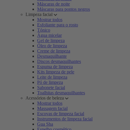
Máscaras de noite
Máscaras para pontos negros
Limpeza facial
Mostrar todos
Esfoliante para o rosto
Tónico
Água micelar
Gel de limpeza
Óleo de limpeza
Creme de limpeza
Desmaquilhante
Discos desmaquilhantes
Espuma de limpeza
Kits limpeza de pele
Leite de limpeza
Pó de limpeza
Sabonete facial
Toalhitas desmaquilhantes
Acessórios de beleza
Mostrar todos
Massagem facial
Escovas de limpeza facial
Instrumentos de limpeza facial
Gua Sha
Espelho cosmético