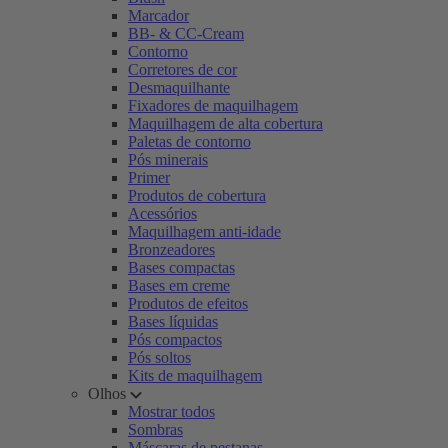
Marcador
BB- & CC-Cream
Contorno
Corretores de cor
Desmaquilhante
Fixadores de maquilhagem
Maquilhagem de alta cobertura
Paletas de contorno
Pós minerais
Primer
Produtos de cobertura
Acessórios
Maquilhagem anti-idade
Bronzeadores
Bases compactas
Bases em creme
Produtos de efeitos
Bases líquidas
Pós compactos
Pós soltos
Kits de maquilhagem
Olhos
Mostrar todos
Sombras
Máscaras de pestanas