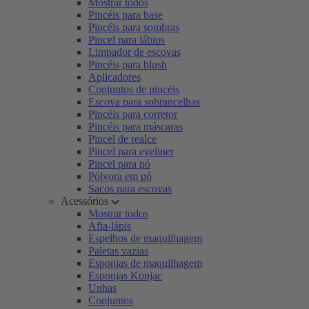
Mostrar todos
Pincéis para base
Pincéis para sombras
Pincel para lábios
Limpador de escovas
Pincéis para blush
Aplicadores
Conjuntos de pincéis
Escova para sobrancelhas
Pincéis para corretor
Pincéis para máscaras
Pincel de realce
Pincel para eyeliner
Pincel para pó
Pólvora em pó
Sacos para escovas
Acessórios
Mostrar todos
Afia-lápis
Espelhos de maquilhagem
Paletas vazias
Esponjas de maquilhagem
Esponjas Konjac
Unhas
Conjuntos