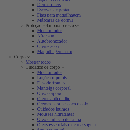
Dermarollers
Escovas de pestanas
Fitas para maquilhagem
Máscaras de dormir
Proteção solar para o rosto
Mostrar todos
After sun
Autobronzeador
Creme solar
Maquilhagem solar
Corpo
Mostrar todos
Cuidados de corpo
Mostrar todos
Loçõe corporais
Desodorizantes
Manteiga corporal
Óleo corporal
Creme anticelulite
Cremes para pescoço e colo
Cuidados íntimos
Mousses hidratantes
Óleo e infusão de sauna
Óleos essenciais e de massagem
Spray corporal