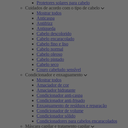
Protetores solares para cabelo
Cuidados de acordo com o tipo de cabelo
Mostrar todos
Anticaspa
Antifrizz
Antiqueda
Cabelo descolorido
Cabelo encaracolado
Cabelo fino e liso
Cabelo normal
Cabelo oleoso
Cabelo pintado
Cabelo seco
Couro cabeludo sensível
Condicionador e enxaguamento
Mostrar todos
Amaciador de cor
Amaciador hidratante
Condicionador anti-caspa
Condicionador anti-frisado
Enxaguamento de resíduos e reparação
Condicionador de volume
Condicionador sólido
Condicionadores para cabelos encaracolados
Máscara capilar e tratamento capilar