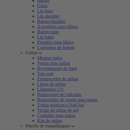
Batom
Gloss
Lip liner
Lip plumber
Batons líquidos
Acessórios para lábios
Batom mate
Lip balm
Primário para lábios
Conjuntos de batons
Unhas
Mostrar todos
Verniz para unhas
Revestimento de base
Top coat
Endurecedor de unhas
Limas de unhas
Lâmpadas UV
Removedor de cutículas
Removedor de verniz para unhas
Unhas postiças e Nail Art
Verniz de unhas de gel
Cuidados para unhas
Kits de unhas
Pincéis de maquilhagem