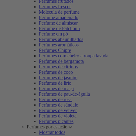
Perfumes frutados
Perfumes frescos
Molécula de perfume
Perfume amadeirado
Perfume de almíscar
Perfume de Patchouli
Perfume em pó
Perfumes abaunilhados
Perfumes aromáticos
Perfumes Chipre
Perfumes com cheiro a roupa lavada
Perfumes de bergamota
Perfumes de citrinos
Perfumes de coco
Perfumes de jasmim
Perfumes de lírio
Perfumes de maçã
Perfumes de pau-de-águila
Perfumes de rosa
Perfumes de sândalo
Perfumes de vetiver
Perfumes de violeta
Perfumes picantes
Perfumes por estação
Mostrar todos