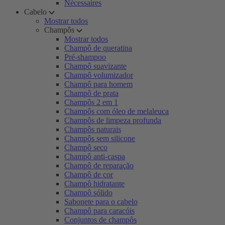
Nécessaires
Cabelo
Mostrar todos
Champôs
Mostrar todos
Champô de queratina
Pré-shampoo
Champô suavizante
Champô volumizador
Champô para homem
Champô de prata
Champôs 2 em 1
Champôs com óleo de melaleuca
Champôs de limpeza profunda
Champôs naturais
Champôs sem silicone
Champô seco
Champô anti-caspa
Champô de reparação
Champô de cor
Champô hidratante
Champô sólido
Sabonete para o cabelo
Champô para caracóis
Conjuntos de champôs