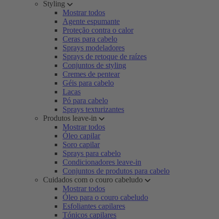
Styling
Mostrar todos
Agente espumante
Proteção contra o calor
Ceras para cabelo
Sprays modeladores
Sprays de retoque de raízes
Conjuntos de styling
Cremes de pentear
Géis para cabelo
Lacas
Pó para cabelo
Sprays texturizantes
Produtos leave-in
Mostrar todos
Óleo capilar
Soro capilar
Sprays para cabelo
Condicionadores leave-in
Conjuntos de produtos para cabelo
Cuidados com o couro cabeludo
Mostrar todos
Óleo para o couro cabeludo
Esfoliantes capilares
Tónicos capilares