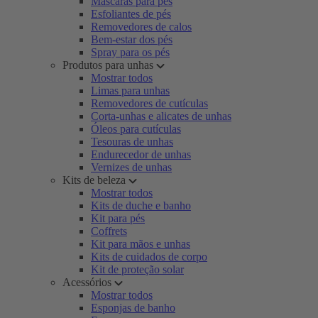
Máscaras para pés
Esfoliantes de pés
Removedores de calos
Bem-estar dos pés
Spray para os pés
Produtos para unhas
Mostrar todos
Limas para unhas
Removedores de cutículas
Corta-unhas e alicates de unhas
Óleos para cutículas
Tesouras de unhas
Endurecedor de unhas
Vernizes de unhas
Kits de beleza
Mostrar todos
Kits de duche e banho
Kit para pés
Coffrets
Kit para mãos e unhas
Kits de cuidados de corpo
Kit de proteção solar
Acessórios
Mostrar todos
Esponjas de banho