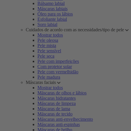
Bálsamo labial
Máscaras labiais
Óleo para os lábios
Esfoliante labial
Soro labial
Cuidados de acordo com as necessidades/tipo de pele
Mostrar todos
Pele oleosa
Pele mista
Pele sensível
Pele seca
Pele com imperfeições
Com protetor solar
Pele com vermelhidão
Pele madura
Máscaras faciais
Mostrar todos
Máscaras de olhos e lábios
Máscaras hidratantes
Máscaras de limpeza
Máscaras de lama
Máscaras de tecido
Máscaras anti-envelhecimento
Máscaras anti-espinhas
Máscaras de brilho