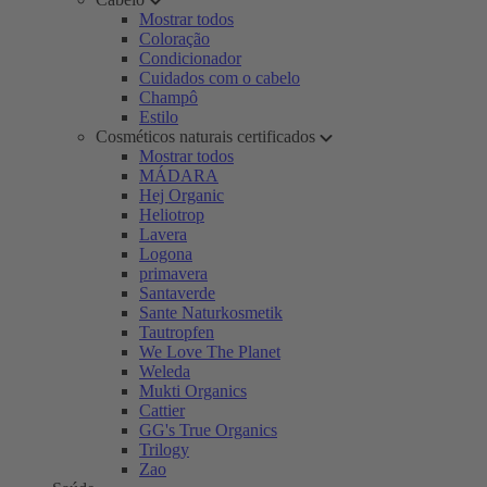
Mostrar todos
Coloração
Condicionador
Cuidados com o cabelo
Champô
Estilo
Cosméticos naturais certificados
Mostrar todos
MÁDARA
Hej Organic
Heliotrop
Lavera
Logona
primavera
Santaverde
Sante Naturkosmetik
Tautropfen
We Love The Planet
Weleda
Mukti Organics
Cattier
GG's True Organics
Trilogy
Zao