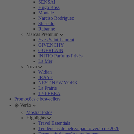
SENSAI
Hugo Boss
Montale
Narciso Rodriguez
Shiseido
Rabanne
Marcas Premium
Yves Saint Laurent
GIVENCHY
GUERLAIN
INITIO Parfums Privés
La Mer
Novo
Widian
IRÄYE
NEST NEW YORK
La Prairie
TYPEBEA
Promoções e best-sellers
☀️ Verão
Mostrar todos
Highlights
Travel Essentials
Tendências de beleza para o verão de 2026
Essenciais de verão para homem