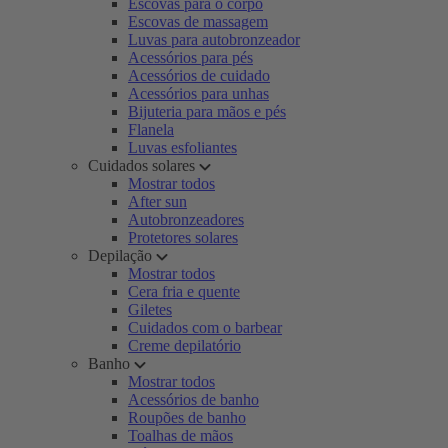
Escovas para o corpo
Escovas de massagem
Luvas para autobronzeador
Acessórios para pés
Acessórios de cuidado
Acessórios para unhas
Bijuteria para mãos e pés
Flanela
Luvas esfoliantes
Cuidados solares
Mostrar todos
After sun
Autobronzeadores
Protetores solares
Depilação
Mostrar todos
Cera fria e quente
Giletes
Cuidados com o barbear
Creme depilatório
Banho
Mostrar todos
Acessórios de banho
Roupões de banho
Toalhas de mãos