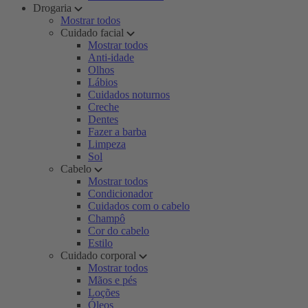
Drogaria
Mostrar todos
Cuidado facial
Mostrar todos
Anti-idade
Olhos
Lábios
Cuidados noturnos
Creche
Dentes
Fazer a barba
Limpeza
Sol
Cabelo
Mostrar todos
Condicionador
Cuidados com o cabelo
Champô
Cor do cabelo
Estilo
Cuidado corporal
Mostrar todos
Mãos e pés
Loções
Óleos