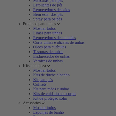
Máscaras para pés
Esfoliantes de pés
Removedores de calos
Bem-estar dos pés
Spray para os pés
Produtos para unhas
Mostrar todos
Limas para unhas
Removedores de cutículas
Corta-unhas e alicates de unhas
Óleos para cutículas
Tesouras de unhas
Endurecedor de unhas
Vernizes de unhas
Kits de beleza
Mostrar todos
Kits de duche e banho
Kit para pés
Coffrets
Kit para mãos e unhas
Kits de cuidados de corpo
Kit de proteção solar
Acessórios
Mostrar todos
Esponjas de banho