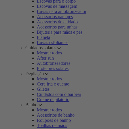
Escovas para o corpo
Escovas de massagem
Luvas para autobronzeador
Acessórios para pés
Acessórios de cuidado
Acessórios para unhas
Bijuteria para mãos e pés
Flanela
Luvas esfoliantes
Cuidados solares
Mostrar todos
After sun
Autobronzeadores
Protetores solares
Depilação
Mostrar todos
Cera fria e quente
Giletes
Cuidados com o barbear
Creme depilatório
Banho
Mostrar todos
Acessórios de banho
Roupões de banho
Toalhas de mãos