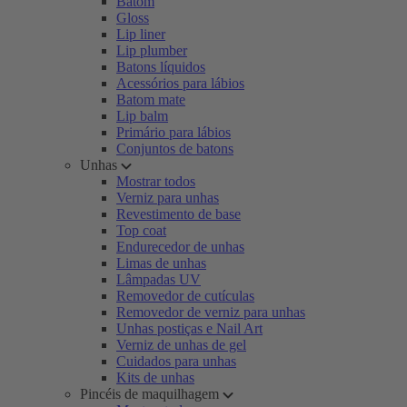
Batom
Gloss
Lip liner
Lip plumber
Batons líquidos
Acessórios para lábios
Batom mate
Lip balm
Primário para lábios
Conjuntos de batons
Unhas
Mostrar todos
Verniz para unhas
Revestimento de base
Top coat
Endurecedor de unhas
Limas de unhas
Lâmpadas UV
Removedor de cutículas
Removedor de verniz para unhas
Unhas postiças e Nail Art
Verniz de unhas de gel
Cuidados para unhas
Kits de unhas
Pincéis de maquilhagem