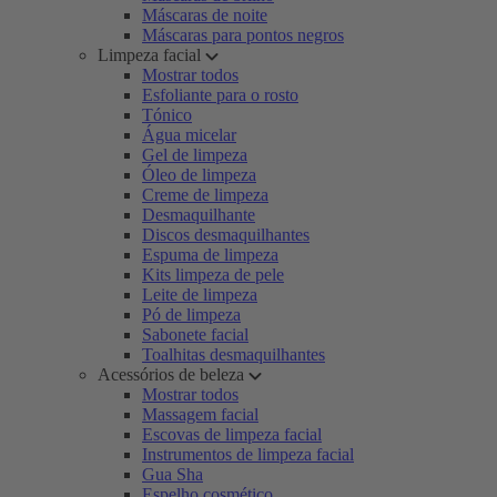
Máscaras de noite
Máscaras para pontos negros
Limpeza facial
Mostrar todos
Esfoliante para o rosto
Tónico
Água micelar
Gel de limpeza
Óleo de limpeza
Creme de limpeza
Desmaquilhante
Discos desmaquilhantes
Espuma de limpeza
Kits limpeza de pele
Leite de limpeza
Pó de limpeza
Sabonete facial
Toalhitas desmaquilhantes
Acessórios de beleza
Mostrar todos
Massagem facial
Escovas de limpeza facial
Instrumentos de limpeza facial
Gua Sha
Espelho cosmético