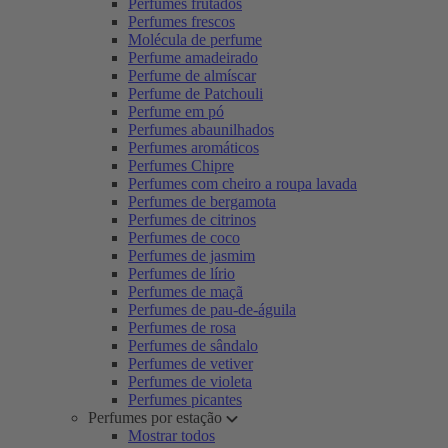
Perfumes frutados
Perfumes frescos
Molécula de perfume
Perfume amadeirado
Perfume de almíscar
Perfume de Patchouli
Perfume em pó
Perfumes abaunilhados
Perfumes aromáticos
Perfumes Chipre
Perfumes com cheiro a roupa lavada
Perfumes de bergamota
Perfumes de citrinos
Perfumes de coco
Perfumes de jasmim
Perfumes de lírio
Perfumes de maçã
Perfumes de pau-de-águila
Perfumes de rosa
Perfumes de sândalo
Perfumes de vetiver
Perfumes de violeta
Perfumes picantes
Perfumes por estação
Mostrar todos