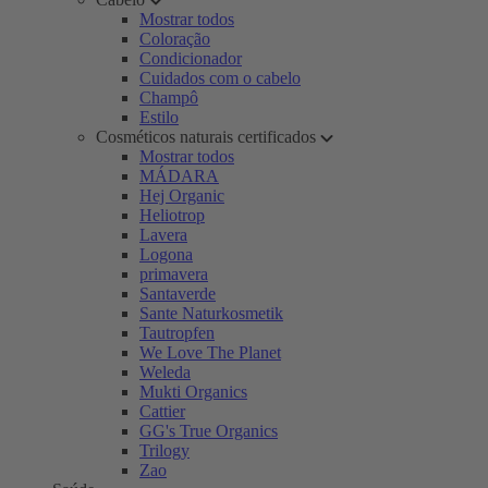
Mostrar todos
Coloração
Condicionador
Cuidados com o cabelo
Champô
Estilo
Cosméticos naturais certificados
Mostrar todos
MÁDARA
Hej Organic
Heliotrop
Lavera
Logona
primavera
Santaverde
Sante Naturkosmetik
Tautropfen
We Love The Planet
Weleda
Mukti Organics
Cattier
GG's True Organics
Trilogy
Zao