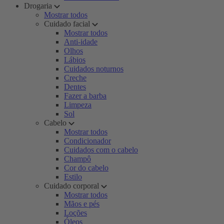
Drogaria
Mostrar todos
Cuidado facial
Mostrar todos
Anti-idade
Olhos
Lábios
Cuidados noturnos
Creche
Dentes
Fazer a barba
Limpeza
Sol
Cabelo
Mostrar todos
Condicionador
Cuidados com o cabelo
Champô
Cor do cabelo
Estilo
Cuidado corporal
Mostrar todos
Mãos e pés
Loções
Óleos