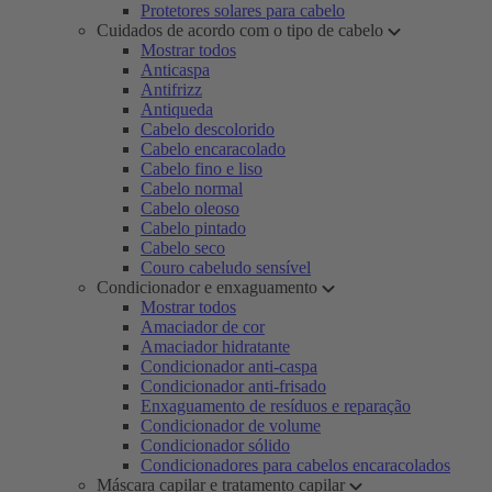
Protetores solares para cabelo
Cuidados de acordo com o tipo de cabelo
Mostrar todos
Anticaspa
Antifrizz
Antiqueda
Cabelo descolorido
Cabelo encaracolado
Cabelo fino e liso
Cabelo normal
Cabelo oleoso
Cabelo pintado
Cabelo seco
Couro cabeludo sensível
Condicionador e enxaguamento
Mostrar todos
Amaciador de cor
Amaciador hidratante
Condicionador anti-caspa
Condicionador anti-frisado
Enxaguamento de resíduos e reparação
Condicionador de volume
Condicionador sólido
Condicionadores para cabelos encaracolados
Máscara capilar e tratamento capilar