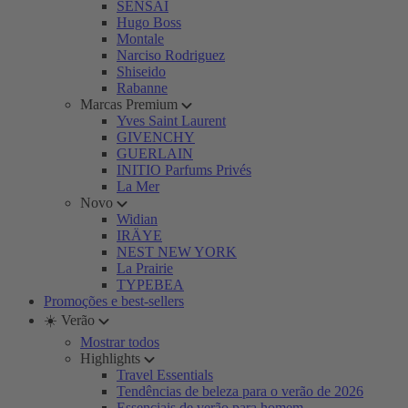
SENSAI
Hugo Boss
Montale
Narciso Rodriguez
Shiseido
Rabanne
Marcas Premium
Yves Saint Laurent
GIVENCHY
GUERLAIN
INITIO Parfums Privés
La Mer
Novo
Widian
IRÄYE
NEST NEW YORK
La Prairie
TYPEBEA
Promoções e best-sellers
☀️ Verão
Mostrar todos
Highlights
Travel Essentials
Tendências de beleza para o verão de 2026
Essenciais de verão para homem