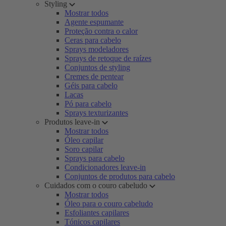
Styling
Mostrar todos
Agente espumante
Proteção contra o calor
Ceras para cabelo
Sprays modeladores
Sprays de retoque de raízes
Conjuntos de styling
Cremes de pentear
Géis para cabelo
Lacas
Pó para cabelo
Sprays texturizantes
Produtos leave-in
Mostrar todos
Óleo capilar
Soro capilar
Sprays para cabelo
Condicionadores leave-in
Conjuntos de produtos para cabelo
Cuidados com o couro cabeludo
Mostrar todos
Óleo para o couro cabeludo
Esfoliantes capilares
Tónicos capilares