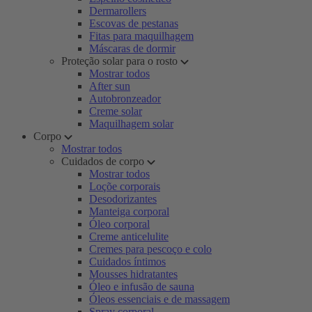
Dermarollers
Escovas de pestanas
Fitas para maquilhagem
Máscaras de dormir
Proteção solar para o rosto
Mostrar todos
After sun
Autobronzeador
Creme solar
Maquilhagem solar
Corpo
Mostrar todos
Cuidados de corpo
Mostrar todos
Loçõe corporais
Desodorizantes
Manteiga corporal
Óleo corporal
Creme anticelulite
Cremes para pescoço e colo
Cuidados íntimos
Mousses hidratantes
Óleo e infusão de sauna
Óleos essenciais e de massagem
Spray corporal