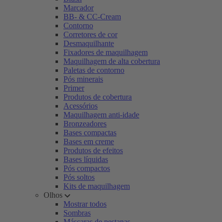
Marcador
BB- & CC-Cream
Contorno
Corretores de cor
Desmaquilhante
Fixadores de maquilhagem
Maquilhagem de alta cobertura
Paletas de contorno
Pós minerais
Primer
Produtos de cobertura
Acessórios
Maquilhagem anti-idade
Bronzeadores
Bases compactas
Bases em creme
Produtos de efeitos
Bases líquidas
Pós compactos
Pós soltos
Kits de maquilhagem
Olhos
Mostrar todos
Sombras
Máscaras de pestanas