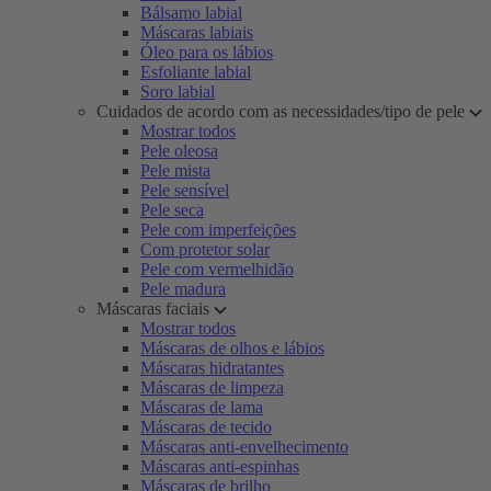
Bálsamo labial
Máscaras labiais
Óleo para os lábios
Esfoliante labial
Soro labial
Cuidados de acordo com as necessidades/tipo de pele
Mostrar todos
Pele oleosa
Pele mista
Pele sensível
Pele seca
Pele com imperfeições
Com protetor solar
Pele com vermelhidão
Pele madura
Máscaras faciais
Mostrar todos
Máscaras de olhos e lábios
Máscaras hidratantes
Máscaras de limpeza
Máscaras de lama
Máscaras de tecido
Máscaras anti-envelhecimento
Máscaras anti-espinhas
Máscaras de brilho