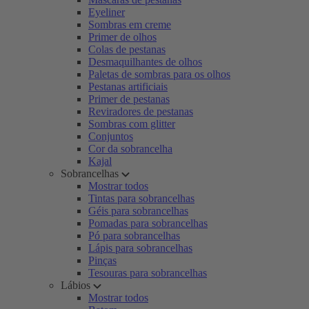
Eyeliner
Sombras em creme
Primer de olhos
Colas de pestanas
Desmaquilhantes de olhos
Paletas de sombras para os olhos
Pestanas artificiais
Primer de pestanas
Reviradores de pestanas
Sombras com glitter
Conjuntos
Cor da sobrancelha
Kajal
Sobrancelhas
Mostrar todos
Tintas para sobrancelhas
Géis para sobrancelhas
Pomadas para sobrancelhas
Pó para sobrancelhas
Lápis para sobrancelhas
Pinças
Tesouras para sobrancelhas
Lábios
Mostrar todos