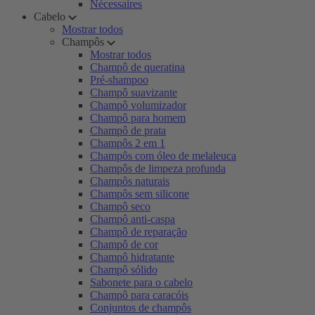
Nécessaires
Cabelo
Mostrar todos
Champôs
Mostrar todos
Champô de queratina
Pré-shampoo
Champô suavizante
Champô volumizador
Champô para homem
Champô de prata
Champôs 2 em 1
Champôs com óleo de melaleuca
Champôs de limpeza profunda
Champôs naturais
Champôs sem silicone
Champô seco
Champô anti-caspa
Champô de reparação
Champô de cor
Champô hidratante
Champô sólido
Sabonete para o cabelo
Champô para caracóis
Conjuntos de champôs