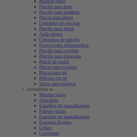
Mostrar todos
Pincéis para base
Pincéis para sombras
Pincel para lábios
Limpador de escovas
Pincéis para blush
Aplicadores
Conjuntos de pincéis
Escova para sobrancelhas
Pincéis para corretor
Pincéis para máscaras
Pincel de realce
Pincel para eyeliner
Pincel para pó
Pólvora em pó
Sacos para escovas
Acessórios
Mostrar todos
Afia-lápis
Espelhos de maquilhagem
Paletas vazias
Esponjas de maquilhagem
Esponjas Konjac
Unhas
Conjuntos