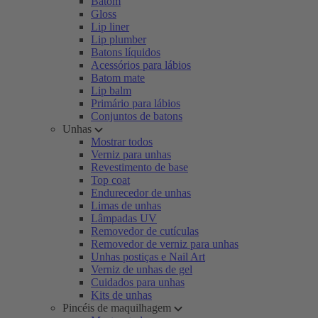
Batom
Gloss
Lip liner
Lip plumber
Batons líquidos
Acessórios para lábios
Batom mate
Lip balm
Primário para lábios
Conjuntos de batons
Unhas
Mostrar todos
Verniz para unhas
Revestimento de base
Top coat
Endurecedor de unhas
Limas de unhas
Lâmpadas UV
Removedor de cutículas
Removedor de verniz para unhas
Unhas postiças e Nail Art
Verniz de unhas de gel
Cuidados para unhas
Kits de unhas
Pincéis de maquilhagem