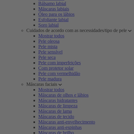
Bálsamo labial
Máscaras labiais
Óleo para os lábios
Esfoliante labial
Soro labial
Cuidados de acordo com as necessidades/tipo de pele
Mostrar todos
Pele oleosa
Pele mista
Pele sensível
Pele seca
Pele com imperfeições
Com protetor solar
Pele com vermelhidão
Pele madura
Máscaras faciais
Mostrar todos
Máscaras de olhos e lábios
Máscaras hidratantes
Máscaras de limpeza
Máscaras de lama
Máscaras de tecido
Máscaras anti-envelhecimento
Máscaras anti-espinhas
Máscaras de brilho