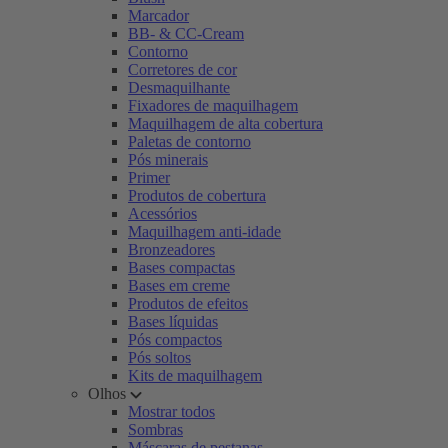
Marcador
BB- & CC-Cream
Contorno
Corretores de cor
Desmaquilhante
Fixadores de maquilhagem
Maquilhagem de alta cobertura
Paletas de contorno
Pós minerais
Primer
Produtos de cobertura
Acessórios
Maquilhagem anti-idade
Bronzeadores
Bases compactas
Bases em creme
Produtos de efeitos
Bases líquidas
Pós compactos
Pós soltos
Kits de maquilhagem
Olhos
Mostrar todos
Sombras
Máscaras de pestanas