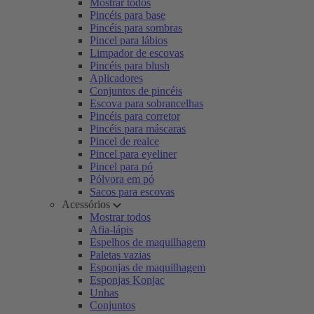
Mostrar todos
Pincéis para base
Pincéis para sombras
Pincel para lábios
Limpador de escovas
Pincéis para blush
Aplicadores
Conjuntos de pincéis
Escova para sobrancelhas
Pincéis para corretor
Pincéis para máscaras
Pincel de realce
Pincel para eyeliner
Pincel para pó
Pólvora em pó
Sacos para escovas
Acessórios
Mostrar todos
Afia-lápis
Espelhos de maquilhagem
Paletas vazias
Esponjas de maquilhagem
Esponjas Konjac
Unhas
Conjuntos