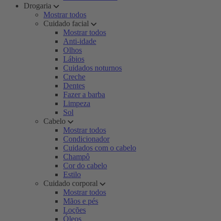
Drogaria
Mostrar todos
Cuidado facial
Mostrar todos
Anti-idade
Olhos
Lábios
Cuidados noturnos
Creche
Dentes
Fazer a barba
Limpeza
Sol
Cabelo
Mostrar todos
Condicionador
Cuidados com o cabelo
Champô
Cor do cabelo
Estilo
Cuidado corporal
Mostrar todos
Mãos e pés
Loções
Óleos