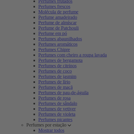
Perfumes frutados
Perfumes frescos
Molécula de perfume
Perfume amadeirado
Perfume de almíscar
Perfume de Patchouli
Perfume em pó
Perfumes abaunilhados
Perfumes aromáticos
Perfumes Chipre
Perfumes com cheiro a roupa lavada
Perfumes de bergamota
Perfumes de citrinos
Perfumes de coco
Perfumes de jasmim
Perfumes de lírio
Perfumes de maçã
Perfumes de pau-de-águila
Perfumes de rosa
Perfumes de sândalo
Perfumes de vetiver
Perfumes de violeta
Perfumes picantes
Perfumes por estação
Mostrar todos