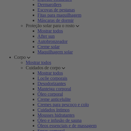
Dermarollers
Escovas de pestanas
Fitas para maquilhagem
Máscaras de dormir
Proteção solar para o rosto
Mostrar todos
After sun
Autobronzeador
Creme solar
Maquilhagem solar
Corpo
Mostrar todos
Cuidados de corpo
Mostrar todos
Loçõe corporais
Desodorizantes
Manteiga corporal
Óleo corporal
Creme anticelulite
Cremes para pescoço e colo
Cuidados íntimos
Mousses hidratantes
Óleo e infusão de sauna
Óleos essenciais e de massagem
Spray corporal