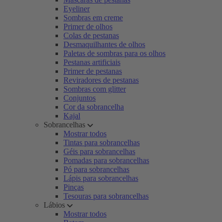
Eyeliner
Sombras em creme
Primer de olhos
Colas de pestanas
Desmaquilhantes de olhos
Paletas de sombras para os olhos
Pestanas artificiais
Primer de pestanas
Reviradores de pestanas
Sombras com glitter
Conjuntos
Cor da sobrancelha
Kajal
Sobrancelhas
Mostrar todos
Tintas para sobrancelhas
Géis para sobrancelhas
Pomadas para sobrancelhas
Pó para sobrancelhas
Lápis para sobrancelhas
Pinças
Tesouras para sobrancelhas
Lábios
Mostrar todos