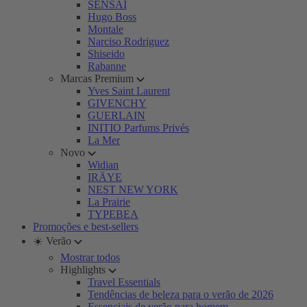
SENSAI
Hugo Boss
Montale
Narciso Rodriguez
Shiseido
Rabanne
Marcas Premium
Yves Saint Laurent
GIVENCHY
GUERLAIN
INITIO Parfums Privés
La Mer
Novo
Widian
IRÄYE
NEST NEW YORK
La Prairie
TYPEBEA
Promoções e best-sellers
☀️ Verão
Mostrar todos
Highlights
Travel Essentials
Tendências de beleza para o verão de 2026
Essenciais de verão para homem