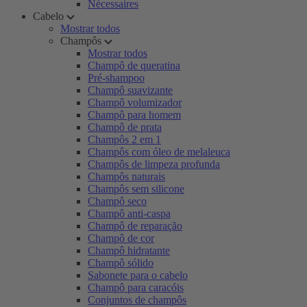
Nécessaires
Cabelo
Mostrar todos
Champôs
Mostrar todos
Champô de queratina
Pré-shampoo
Champô suavizante
Champô volumizador
Champô para homem
Champô de prata
Champôs 2 em 1
Champôs com óleo de melaleuca
Champôs de limpeza profunda
Champôs naturais
Champôs sem silicone
Champô seco
Champô anti-caspa
Champô de reparação
Champô de cor
Champô hidratante
Champô sólido
Sabonete para o cabelo
Champô para caracóis
Conjuntos de champôs