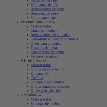
Máscaras para pés
Esfoliantes de pés
Removedores de calos
Bem-estar dos pés
Spray para os pés
Produtos para unhas
Mostrar todos
Limas para unhas
Removedores de cutículas
Corta-unhas e alicates de unhas
Óleos para cutículas
Tesouras de unhas
Endurecedor de unhas
Vernizes de unhas
Kits de beleza
Mostrar todos
Kits de duche e banho
Kit para pés
Coffrets
Kit para mãos e unhas
Kits de cuidados de corpo
Kit de proteção solar
Acessórios
Mostrar todos
Esponjas de banho