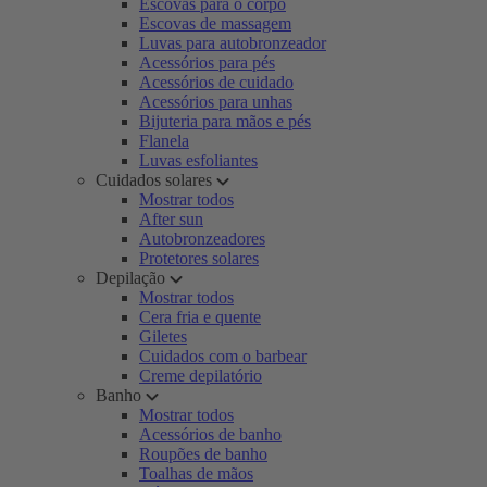
Escovas para o corpo
Escovas de massagem
Luvas para autobronzeador
Acessórios para pés
Acessórios de cuidado
Acessórios para unhas
Bijuteria para mãos e pés
Flanela
Luvas esfoliantes
Cuidados solares
Mostrar todos
After sun
Autobronzeadores
Protetores solares
Depilação
Mostrar todos
Cera fria e quente
Giletes
Cuidados com o barbear
Creme depilatório
Banho
Mostrar todos
Acessórios de banho
Roupões de banho
Toalhas de mãos