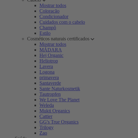
Mostrar todos
Coloração
Condicionador
Cuidados com o cabelo
Champô
Estilo
Cosméticos naturais certificados
Mostrar todos
MÁDARA
Hej Organic
Heliotrop
Lavera
Logona
primavera
Santaverde
Sante Naturkosmetik
Tautropfen
We Love The Planet
Weleda
Mukti Organics
Cattier
GG's True Organics
Trilogy
Zao