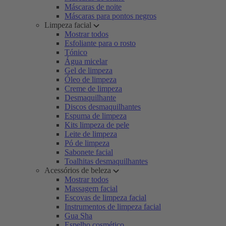
Máscaras de noite
Máscaras para pontos negros
Limpeza facial
Mostrar todos
Esfoliante para o rosto
Tónico
Água micelar
Gel de limpeza
Óleo de limpeza
Creme de limpeza
Desmaquilhante
Discos desmaquilhantes
Espuma de limpeza
Kits limpeza de pele
Leite de limpeza
Pó de limpeza
Sabonete facial
Toalhitas desmaquilhantes
Acessórios de beleza
Mostrar todos
Massagem facial
Escovas de limpeza facial
Instrumentos de limpeza facial
Gua Sha
Espelho cosmético