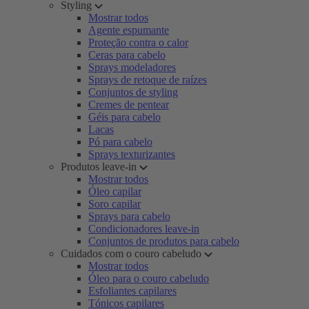
Styling
Mostrar todos
Agente espumante
Proteção contra o calor
Ceras para cabelo
Sprays modeladores
Sprays de retoque de raízes
Conjuntos de styling
Cremes de pentear
Géis para cabelo
Lacas
Pó para cabelo
Sprays texturizantes
Produtos leave-in
Mostrar todos
Óleo capilar
Soro capilar
Sprays para cabelo
Condicionadores leave-in
Conjuntos de produtos para cabelo
Cuidados com o couro cabeludo
Mostrar todos
Óleo para o couro cabeludo
Esfoliantes capilares
Tónicos capilares