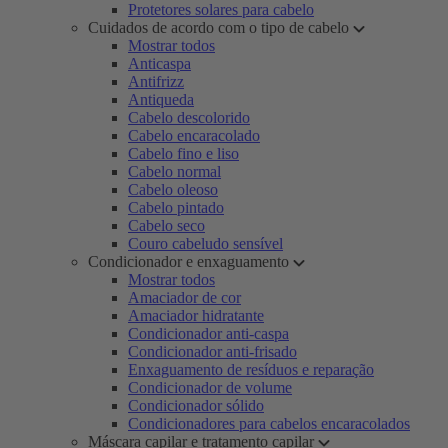
Protetores solares para cabelo
Cuidados de acordo com o tipo de cabelo
Mostrar todos
Anticaspa
Antifrizz
Antiqueda
Cabelo descolorido
Cabelo encaracolado
Cabelo fino e liso
Cabelo normal
Cabelo oleoso
Cabelo pintado
Cabelo seco
Couro cabeludo sensível
Condicionador e enxaguamento
Mostrar todos
Amaciador de cor
Amaciador hidratante
Condicionador anti-caspa
Condicionador anti-frisado
Enxaguamento de resíduos e reparação
Condicionador de volume
Condicionador sólido
Condicionadores para cabelos encaracolados
Máscara capilar e tratamento capilar