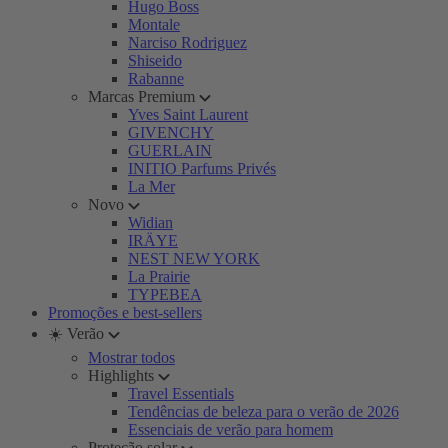
Hugo Boss
Montale
Narciso Rodriguez
Shiseido
Rabanne
Marcas Premium
Yves Saint Laurent
GIVENCHY
GUERLAIN
INITIO Parfums Privés
La Mer
Novo
Widian
IRÄYE
NEST NEW YORK
La Prairie
TYPEBEA
Promoções e best-sellers
☀️ Verão
Mostrar todos
Highlights
Travel Essentials
Tendências de beleza para o verão de 2026
Essenciais de verão para homem
Proteção solar