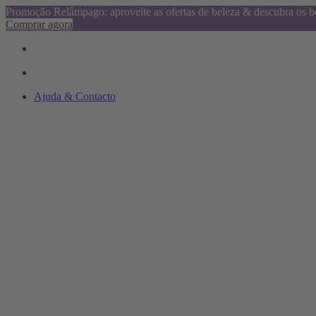
Promoção Relâmpago: aproveite as ofertas de beleza & descubra os be
Comprar agora
Ajuda & Contacto