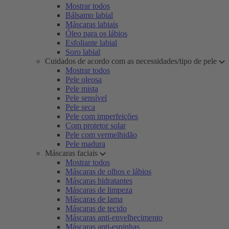
Mostrar todos
Bálsamo labial
Máscaras labiais
Óleo para os lábios
Esfoliante labial
Soro labial
Cuidados de acordo com as necessidades/tipo de pele
Mostrar todos
Pele oleosa
Pele mista
Pele sensível
Pele seca
Pele com imperfeições
Com protetor solar
Pele com vermelhidão
Pele madura
Máscaras faciais
Mostrar todos
Máscaras de olhos e lábios
Máscaras hidratantes
Máscaras de limpeza
Máscaras de lama
Máscaras de tecido
Máscaras anti-envelhecimento
Máscaras anti-espinhas