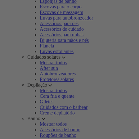
Esponjas de banho
Escovas para o corpo
Escovas de massagem
Luvas para autobronzeador
Acessórios para pés
Acessórios de cuidado
Acessórios para unhas
Bijuteria para mãos e pés
Flanela
Luvas esfoliantes
Cuidados solares
Mostrar todos
After sun
Autobronzeadores
Protetores solares
Depilação
Mostrar todos
Cera fria e quente
Giletes
Cuidados com o barbear
Creme depilatório
Banho
Mostrar todos
Acessórios de banho
Roupões de banho