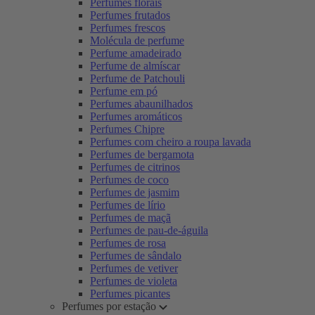
Perfumes florais
Perfumes frutados
Perfumes frescos
Molécula de perfume
Perfume amadeirado
Perfume de almíscar
Perfume de Patchouli
Perfume em pó
Perfumes abaunilhados
Perfumes aromáticos
Perfumes Chipre
Perfumes com cheiro a roupa lavada
Perfumes de bergamota
Perfumes de citrinos
Perfumes de coco
Perfumes de jasmim
Perfumes de lírio
Perfumes de maçã
Perfumes de pau-de-águila
Perfumes de rosa
Perfumes de sândalo
Perfumes de vetiver
Perfumes de violeta
Perfumes picantes
Perfumes por estação