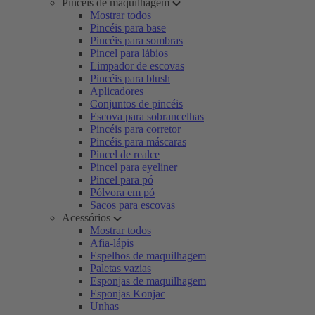
Pincéis de maquilhagem
Mostrar todos
Pincéis para base
Pincéis para sombras
Pincel para lábios
Limpador de escovas
Pincéis para blush
Aplicadores
Conjuntos de pincéis
Escova para sobrancelhas
Pincéis para corretor
Pincéis para máscaras
Pincel de realce
Pincel para eyeliner
Pincel para pó
Pólvora em pó
Sacos para escovas
Acessórios
Mostrar todos
Afia-lápis
Espelhos de maquilhagem
Paletas vazias
Esponjas de maquilhagem
Esponjas Konjac
Unhas