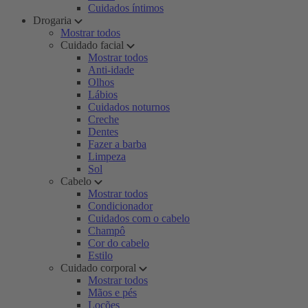
Cuidados íntimos
Drogaria
Mostrar todos
Cuidado facial
Mostrar todos
Anti-idade
Olhos
Lábios
Cuidados noturnos
Creche
Dentes
Fazer a barba
Limpeza
Sol
Cabelo
Mostrar todos
Condicionador
Cuidados com o cabelo
Champô
Cor do cabelo
Estilo
Cuidado corporal
Mostrar todos
Mãos e pés
Loções