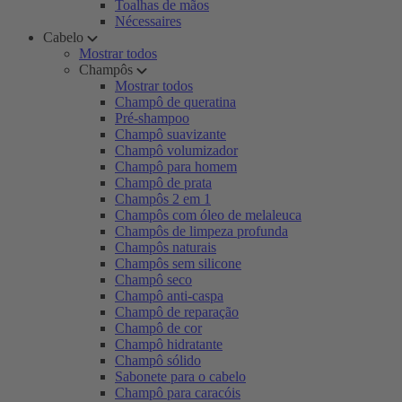
Toalhas de mãos
Nécessaires
Cabelo
Mostrar todos
Champôs
Mostrar todos
Champô de queratina
Pré-shampoo
Champô suavizante
Champô volumizador
Champô para homem
Champô de prata
Champôs 2 em 1
Champôs com óleo de melaleuca
Champôs de limpeza profunda
Champôs naturais
Champôs sem silicone
Champô seco
Champô anti-caspa
Champô de reparação
Champô de cor
Champô hidratante
Champô sólido
Sabonete para o cabelo
Champô para caracóis