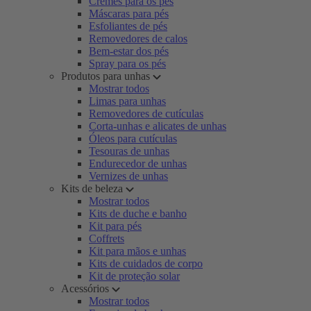
Cremes para os pés
Máscaras para pés
Esfoliantes de pés
Removedores de calos
Bem-estar dos pés
Spray para os pés
Produtos para unhas
Mostrar todos
Limas para unhas
Removedores de cutículas
Corta-unhas e alicates de unhas
Óleos para cutículas
Tesouras de unhas
Endurecedor de unhas
Vernizes de unhas
Kits de beleza
Mostrar todos
Kits de duche e banho
Kit para pés
Coffrets
Kit para mãos e unhas
Kits de cuidados de corpo
Kit de proteção solar
Acessórios
Mostrar todos