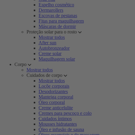
Espelho cosmético
Dermarollers
Escovas de pestanas
Fitas para maquilhagem
Máscaras de dormir
Proteção solar para o rosto
Mostrar todos
After sun
Autobronzeador
Creme solar
Maquilhagem solar
Corpo
Mostrar todos
Cuidados de corpo
Mostrar todos
Loçõe corporais
Desodorizantes
Manteiga corporal
Óleo corporal
Creme anticelulite
Cremes para pescoço e colo
Cuidados íntimos
Mousses hidratantes
Óleo e infusão de sauna
Óleos essenciais e de massagem