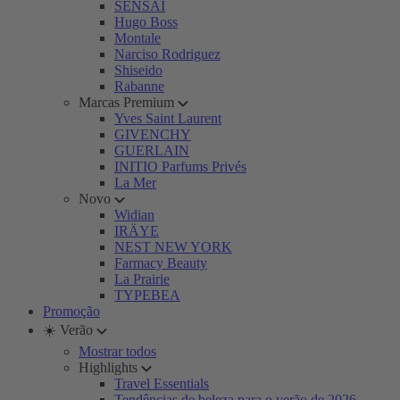
SENSAI
Hugo Boss
Montale
Narciso Rodriguez
Shiseido
Rabanne
Marcas Premium
Yves Saint Laurent
GIVENCHY
GUERLAIN
INITIO Parfums Privés
La Mer
Novo
Widian
IRÄYE
NEST NEW YORK
Farmacy Beauty
La Prairie
TYPEBEA
Promoção
☀️ Verão
Mostrar todos
Highlights
Travel Essentials
Tendências de beleza para o verão de 2026