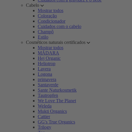
Cabelo
Mostrar todos
Coloração
Condicionador
Cuidados com o cabelo
Champô
Estilo
Cosméticos naturais certificados
Mostrar todos
MÁDARA
Hej Organic
Heliotrop
Lavera
Logona
primavera
Santaverde
Sante Naturkosmetik
Tautropfen
We Love The Planet
Weleda
Mukti Organics
Cattier
GG's True Organics
Trilogy