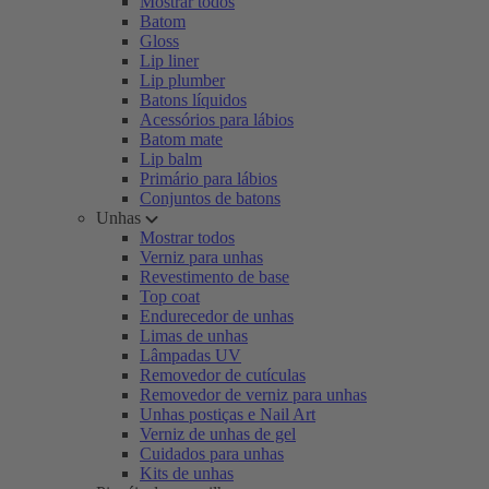
Mostrar todos
Batom
Gloss
Lip liner
Lip plumber
Batons líquidos
Acessórios para lábios
Batom mate
Lip balm
Primário para lábios
Conjuntos de batons
Unhas
Mostrar todos
Verniz para unhas
Revestimento de base
Top coat
Endurecedor de unhas
Limas de unhas
Lâmpadas UV
Removedor de cutículas
Removedor de verniz para unhas
Unhas postiças e Nail Art
Verniz de unhas de gel
Cuidados para unhas
Kits de unhas