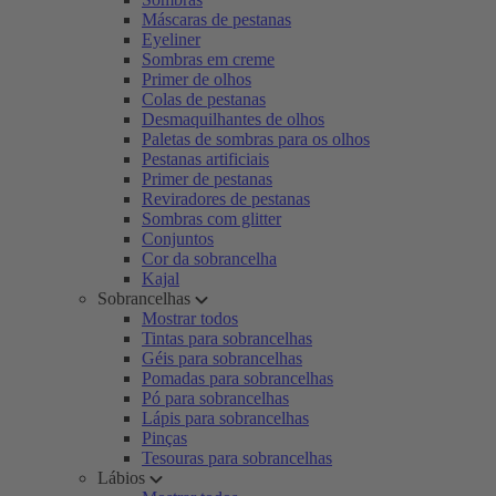
Máscaras de pestanas
Eyeliner
Sombras em creme
Primer de olhos
Colas de pestanas
Desmaquilhantes de olhos
Paletas de sombras para os olhos
Pestanas artificiais
Primer de pestanas
Reviradores de pestanas
Sombras com glitter
Conjuntos
Cor da sobrancelha
Kajal
Sobrancelhas
Mostrar todos
Tintas para sobrancelhas
Géis para sobrancelhas
Pomadas para sobrancelhas
Pó para sobrancelhas
Lápis para sobrancelhas
Pinças
Tesouras para sobrancelhas
Lábios