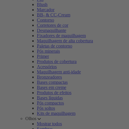
Blush
Marcador
BB- & CC-Cream
Contorno
Corretores de cor
Desmaquilhante
Fixadores de maquilhagem
Maquilhagem de alta cobertura
Paletas de contorno
Pós minerais
Primer
Produtos de cobertura
Acessórios
Maquilhagem anti-idade
Bronzeadores
Bases compactas
Bases em creme
Produtos de efeitos
Bases líquidas
Pós compactos
Pós soltos
Kits de maquilhagem
Olhos
Mostrar todos
Sombras