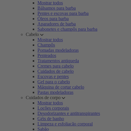
Mostrar todos
Bálsamos para barba
Pentes e escovas para barba
Óleos para barba
Aparadores de barba
Sabonetes e champôs para barba
Cabelo
Mostrar todos
Champôs
Pomadas modeladoras
Penteados
Tratamentos antiqueda
Cremes para cabelo
Cuidados de cabelo
Escovas e pentes
Gel para o cabelo
Máquina de cortar cabelo
Pastas modeladoras
Cuidados de corpo
Mostrar todos
Loções corporais
Desodorizantes e antitranspirantes
Géis de banho
Limpeza e esfoliação corporal
Sabão