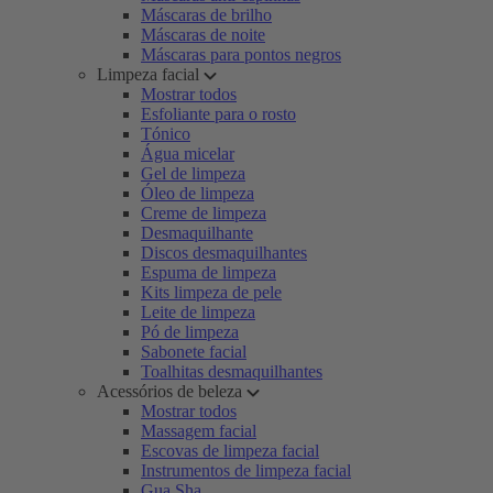
Máscaras de brilho
Máscaras de noite
Máscaras para pontos negros
Limpeza facial
Mostrar todos
Esfoliante para o rosto
Tónico
Água micelar
Gel de limpeza
Óleo de limpeza
Creme de limpeza
Desmaquilhante
Discos desmaquilhantes
Espuma de limpeza
Kits limpeza de pele
Leite de limpeza
Pó de limpeza
Sabonete facial
Toalhitas desmaquilhantes
Acessórios de beleza
Mostrar todos
Massagem facial
Escovas de limpeza facial
Instrumentos de limpeza facial
Gua Sha