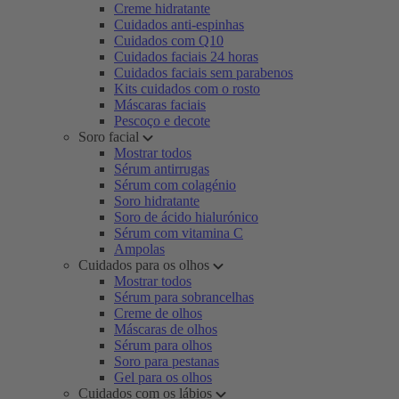
Creme hidratante
Cuidados anti-espinhas
Cuidados com Q10
Cuidados faciais 24 horas
Cuidados faciais sem parabenos
Kits cuidados com o rosto
Máscaras faciais
Pescoço e decote
Soro facial
Mostrar todos
Sérum antirrugas
Sérum com colagénio
Soro hidratante
Soro de ácido hialurónico
Sérum com vitamina C
Ampolas
Cuidados para os olhos
Mostrar todos
Sérum para sobrancelhas
Creme de olhos
Máscaras de olhos
Sérum para olhos
Soro para pestanas
Gel para os olhos
Cuidados com os lábios