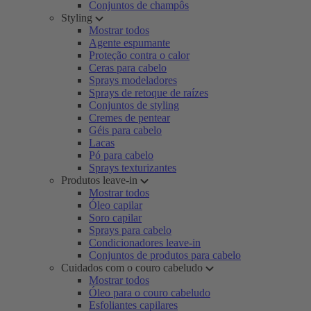
Conjuntos de champôs
Styling
Mostrar todos
Agente espumante
Proteção contra o calor
Ceras para cabelo
Sprays modeladores
Sprays de retoque de raízes
Conjuntos de styling
Cremes de pentear
Géis para cabelo
Lacas
Pó para cabelo
Sprays texturizantes
Produtos leave-in
Mostrar todos
Óleo capilar
Soro capilar
Sprays para cabelo
Condicionadores leave-in
Conjuntos de produtos para cabelo
Cuidados com o couro cabeludo
Mostrar todos
Óleo para o couro cabeludo
Esfoliantes capilares