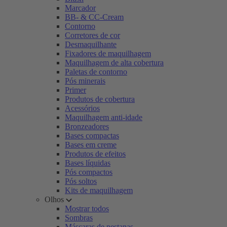
Marcador
BB- & CC-Cream
Contorno
Corretores de cor
Desmaquilhante
Fixadores de maquilhagem
Maquilhagem de alta cobertura
Paletas de contorno
Pós minerais
Primer
Produtos de cobertura
Acessórios
Maquilhagem anti-idade
Bronzeadores
Bases compactas
Bases em creme
Produtos de efeitos
Bases líquidas
Pós compactos
Pós soltos
Kits de maquilhagem
Olhos
Mostrar todos
Sombras
Máscaras de pestanas