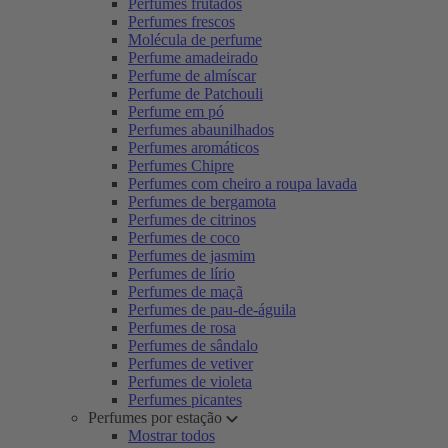
Perfumes frutados
Perfumes frescos
Molécula de perfume
Perfume amadeirado
Perfume de almíscar
Perfume de Patchouli
Perfume em pó
Perfumes abaunilhados
Perfumes aromáticos
Perfumes Chipre
Perfumes com cheiro a roupa lavada
Perfumes de bergamota
Perfumes de citrinos
Perfumes de coco
Perfumes de jasmim
Perfumes de lírio
Perfumes de maçã
Perfumes de pau-de-águila
Perfumes de rosa
Perfumes de sândalo
Perfumes de vetiver
Perfumes de violeta
Perfumes picantes
Perfumes por estação
Mostrar todos