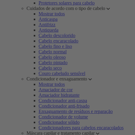
Protetores solares para cabelo
Cuidados de acordo com o tipo de cabelo
Mostrar todos
Anticaspa
Antifrizz
Antiqueda
Cabelo descolorido
Cabelo encaracolado
Cabelo fino e liso
Cabelo normal
Cabelo oleoso
Cabelo pintado
Cabelo seco
Couro cabeludo sensível
Condicionador e enxaguamento
Mostrar todos
Amaciador de cor
Amaciador hidratante
Condicionador anti-caspa
Condicionador anti-frisado
Enxaguamento de resíduos e reparação
Condicionador de volume
Condicionador sólido
Condicionadores para cabelos encaracolados
Máscara capilar e tratamento capilar