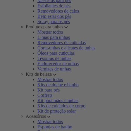
Máscaras para pés
Esfoliantes de pés
Removedores de calos
Bem-estar dos pés
Spray para os pés
Produtos para unhas
Mostrar todos
Limas para unhas
Removedores de cutículas
Corta-unhas e alicates de unhas
Óleos para cutículas
Tesouras de unhas
Endurecedor de unhas
Vernizes de unhas
Kits de beleza
Mostrar todos
Kits de duche e banho
Kit para pés
Coffrets
Kit para mãos e unhas
Kits de cuidados de corpo
Kit de proteção solar
Acessórios
Mostrar todos
Esponjas de banho