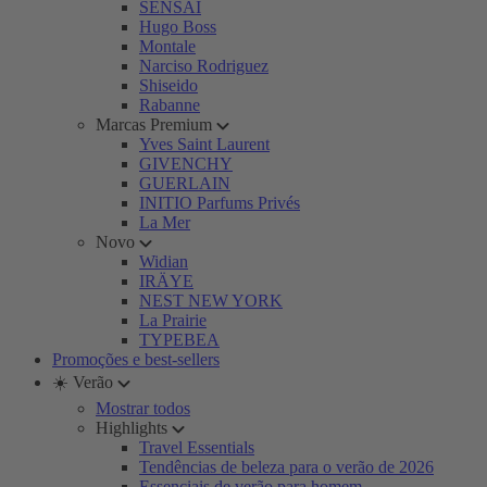
SENSAI
Hugo Boss
Montale
Narciso Rodriguez
Shiseido
Rabanne
Marcas Premium
Yves Saint Laurent
GIVENCHY
GUERLAIN
INITIO Parfums Privés
La Mer
Novo
Widian
IRÄYE
NEST NEW YORK
La Prairie
TYPEBEA
Promoções e best-sellers
☀️ Verão
Mostrar todos
Highlights
Travel Essentials
Tendências de beleza para o verão de 2026
Essenciais de verão para homem