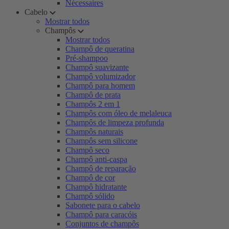
Nécessaires
Cabelo
Mostrar todos
Champôs
Mostrar todos
Champô de queratina
Pré-shampoo
Champô suavizante
Champô volumizador
Champô para homem
Champô de prata
Champôs 2 em 1
Champôs com óleo de melaleuca
Champôs de limpeza profunda
Champôs naturais
Champôs sem silicone
Champô seco
Champô anti-caspa
Champô de reparação
Champô de cor
Champô hidratante
Champô sólido
Sabonete para o cabelo
Champô para caracóis
Conjuntos de champôs