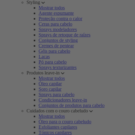
Styling
Mostrar todos
Agente espumante
Proteção contra o calor
Ceras para cabelo
Sprays modeladores
Sprays de retoque de raízes
Conjuntos de styling
Cremes de pentear
Géis para cabelo
Lacas
Pó para cabelo
Sprays texturizantes
Produtos leave-in
Mostrar todos
Óleo capilar
Soro capilar
Sprays para cabelo
Condicionadores leave-in
Conjuntos de produtos para cabelo
Cuidados com o couro cabeludo
Mostrar todos
Óleo para o couro cabeludo
Esfoliantes capilares
Tónicos capilares