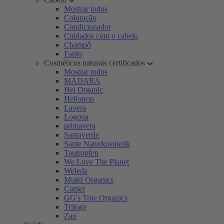
Mostrar todos
Coloração
Condicionador
Cuidados com o cabelo
Champô
Estilo
Cosméticos naturais certificados
Mostrar todos
MÁDARA
Hej Organic
Heliotrop
Lavera
Logona
primavera
Santaverde
Sante Naturkosmetik
Tautropfen
We Love The Planet
Weleda
Mukti Organics
Cattier
GG's True Organics
Trilogy
Zao