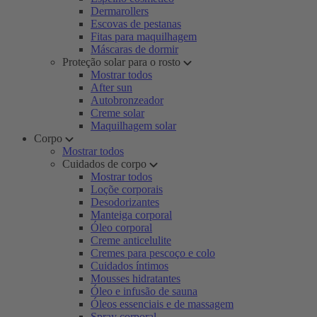
Dermarollers
Escovas de pestanas
Fitas para maquilhagem
Máscaras de dormir
Proteção solar para o rosto
Mostrar todos
After sun
Autobronzeador
Creme solar
Maquilhagem solar
Corpo
Mostrar todos
Cuidados de corpo
Mostrar todos
Loçõe corporais
Desodorizantes
Manteiga corporal
Óleo corporal
Creme anticelulite
Cremes para pescoço e colo
Cuidados íntimos
Mousses hidratantes
Óleo e infusão de sauna
Óleos essenciais e de massagem
Spray corporal