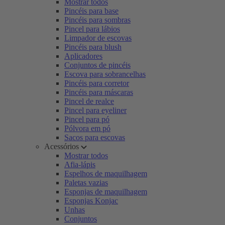
Mostrar todos
Pincéis para base
Pincéis para sombras
Pincel para lábios
Limpador de escovas
Pincéis para blush
Aplicadores
Conjuntos de pincéis
Escova para sobrancelhas
Pincéis para corretor
Pincéis para máscaras
Pincel de realce
Pincel para eyeliner
Pincel para pó
Pólvora em pó
Sacos para escovas
Acessórios
Mostrar todos
Afia-lápis
Espelhos de maquilhagem
Paletas vazias
Esponjas de maquilhagem
Esponjas Konjac
Unhas
Conjuntos