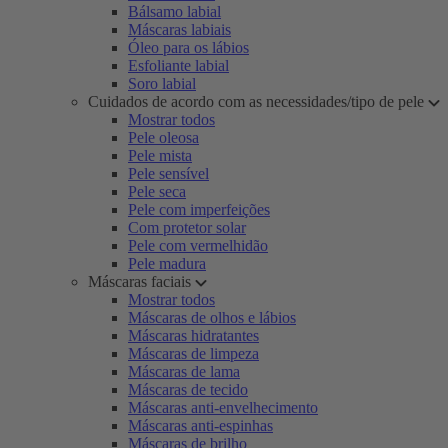
Bálsamo labial
Máscaras labiais
Óleo para os lábios
Esfoliante labial
Soro labial
Cuidados de acordo com as necessidades/tipo de pele
Mostrar todos
Pele oleosa
Pele mista
Pele sensível
Pele seca
Pele com imperfeições
Com protetor solar
Pele com vermelhidão
Pele madura
Máscaras faciais
Mostrar todos
Máscaras de olhos e lábios
Máscaras hidratantes
Máscaras de limpeza
Máscaras de lama
Máscaras de tecido
Máscaras anti-envelhecimento
Máscaras anti-espinhas
Máscaras de brilho