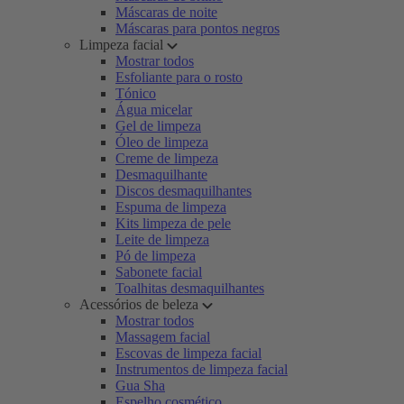
Máscaras de noite
Máscaras para pontos negros
Limpeza facial
Mostrar todos
Esfoliante para o rosto
Tónico
Água micelar
Gel de limpeza
Óleo de limpeza
Creme de limpeza
Desmaquilhante
Discos desmaquilhantes
Espuma de limpeza
Kits limpeza de pele
Leite de limpeza
Pó de limpeza
Sabonete facial
Toalhitas desmaquilhantes
Acessórios de beleza
Mostrar todos
Massagem facial
Escovas de limpeza facial
Instrumentos de limpeza facial
Gua Sha
Espelho cosmético