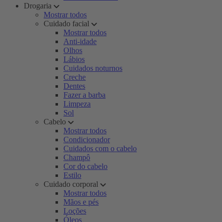
Drogaria
Mostrar todos
Cuidado facial
Mostrar todos
Anti-idade
Olhos
Lábios
Cuidados noturnos
Creche
Dentes
Fazer a barba
Limpeza
Sol
Cabelo
Mostrar todos
Condicionador
Cuidados com o cabelo
Champô
Cor do cabelo
Estilo
Cuidado corporal
Mostrar todos
Mãos e pés
Loções
Óleos