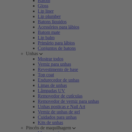
Batom
Gloss
Lip liner
Lip plumber
Batons líquidos
Acessórios para lábios
Batom mate
Lip balm
Primário para lábios
Conjuntos de batons
Unhas
Mostrar todos
Verniz para unhas
Revestimento de base
Top coat
Endurecedor de unhas
Limas de unhas
Lâmpadas UV
Removedor de cutículas
Removedor de verniz para unhas
Unhas postiças e Nail Art
Verniz de unhas de gel
Cuidados para unhas
Kits de unhas
Pincéis de maquilhagem