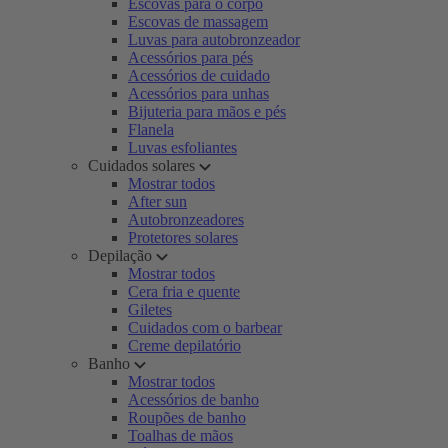
Escovas para o corpo
Escovas de massagem
Luvas para autobronzeador
Acessórios para pés
Acessórios de cuidado
Acessórios para unhas
Bijuteria para mãos e pés
Flanela
Luvas esfoliantes
Cuidados solares
Mostrar todos
After sun
Autobronzeadores
Protetores solares
Depilação
Mostrar todos
Cera fria e quente
Giletes
Cuidados com o barbear
Creme depilatório
Banho
Mostrar todos
Acessórios de banho
Roupões de banho
Toalhas de mãos