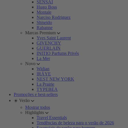
SENSAI
Hugo Boss
Montale
Narciso Rodriguez
Shiseido
Rabanne
Marcas Premium
Yves Saint Laurent
GIVENCHY
GUERLAIN
INITIO Parfums Privés
La Mer
Novo
Widian
IRÄYE
NEST NEW YORK
La Prairie
TYPEBEA
Promoções e best-sellers
☀️ Verão
Mostrar todos
Highlights
Travel Essentials
Tendências de beleza para o verão de 2026
Essenciais de verão para homem