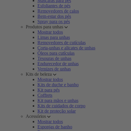
Máscaras para pés
Esfoliantes de pés
Removedores de calos
Bem-estar dos pés
Spray para os pés
Produtos para unhas
Mostrar todos
Limas para unhas
Removedores de cutículas
Corta-unhas e alicates de unhas
Óleos para cutículas
Tesouras de unhas
Endurecedor de unhas
Vernizes de unhas
Kits de beleza
Mostrar todos
Kits de duche e banho
Kit para pés
Coffrets
Kit para mãos e unhas
Kits de cuidados de corpo
Kit de proteção solar
Acessórios
Mostrar todos
Esponjas de banho