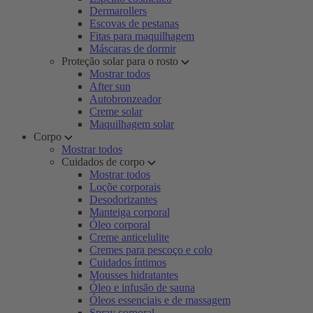
Dermarollers
Escovas de pestanas
Fitas para maquilhagem
Máscaras de dormir
Proteção solar para o rosto
Mostrar todos
After sun
Autobronzeador
Creme solar
Maquilhagem solar
Corpo
Mostrar todos
Cuidados de corpo
Mostrar todos
Loçõe corporais
Desodorizantes
Manteiga corporal
Óleo corporal
Creme anticelulite
Cremes para pescoço e colo
Cuidados íntimos
Mousses hidratantes
Óleo e infusão de sauna
Óleos essenciais e de massagem
Spray corporal