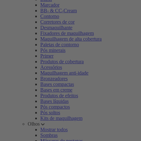
Marcador
BB- & CC-Cream
Contorno
Corretores de cor
Desmaquilhante
Fixadores de maquilhagem
Maquilhagem de alta cobertura
Paletas de contorno
Pós minerais
Primer
Produtos de cobertura
Acessórios
Maquilhagem anti-idade
Bronzeadores
Bases compactas
Bases em creme
Produtos de efeitos
Bases líquidas
Pós compactos
Pós soltos
Kits de maquilhagem
Olhos
Mostrar todos
Sombras
Máscaras de pestanas