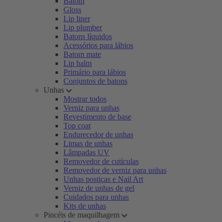
Batom
Gloss
Lip liner
Lip plumber
Batons líquidos
Acessórios para lábios
Batom mate
Lip balm
Primário para lábios
Conjuntos de batons
Unhas
Mostrar todos
Verniz para unhas
Revestimento de base
Top coat
Endurecedor de unhas
Limas de unhas
Lâmpadas UV
Removedor de cutículas
Removedor de verniz para unhas
Unhas postiças e Nail Art
Verniz de unhas de gel
Cuidados para unhas
Kits de unhas
Pincéis de maquilhagem