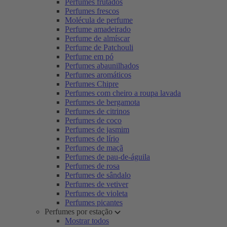
Perfumes frutados
Perfumes frescos
Molécula de perfume
Perfume amadeirado
Perfume de almíscar
Perfume de Patchouli
Perfume em pó
Perfumes abaunilhados
Perfumes aromáticos
Perfumes Chipre
Perfumes com cheiro a roupa lavada
Perfumes de bergamota
Perfumes de citrinos
Perfumes de coco
Perfumes de jasmim
Perfumes de lírio
Perfumes de maçã
Perfumes de pau-de-águila
Perfumes de rosa
Perfumes de sândalo
Perfumes de vetiver
Perfumes de violeta
Perfumes picantes
Perfumes por estação
Mostrar todos