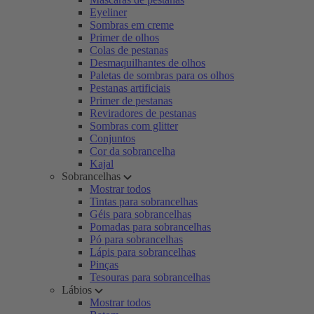
Eyeliner
Sombras em creme
Primer de olhos
Colas de pestanas
Desmaquilhantes de olhos
Paletas de sombras para os olhos
Pestanas artificiais
Primer de pestanas
Reviradores de pestanas
Sombras com glitter
Conjuntos
Cor da sobrancelha
Kajal
Sobrancelhas
Mostrar todos
Tintas para sobrancelhas
Géis para sobrancelhas
Pomadas para sobrancelhas
Pó para sobrancelhas
Lápis para sobrancelhas
Pinças
Tesouras para sobrancelhas
Lábios
Mostrar todos