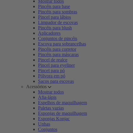
Mostrar todos
Pincéis para base
Pincéis para sombras
Pincel para lábios
Limpador de escovas
Pincéis para blush
Aplicadores
Conjuntos de pincéis
Escova para sobrancelhas
Pincéis para corretor
Pincéis para máscaras
Pincel de realce
Pincel para eyeliner
Pincel para pó
Pólvora em pó
Sacos para escovas
Acessórios
Mostrar todos
Afia-lápis
Espelhos de maquilhagem
Paletas vazias
Esponjas de maquilhagem
Esponjas Konjac
Unhas
Conjuntos