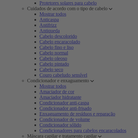
Protetores solares para cabelo
Cuidados de acordo com o tipo de cabelo
Mostrar todos
Anticaspa
Antifrizz
Antiqueda
Cabelo descolorido
Cabelo encaracolado
Cabelo fino e liso
Cabelo normal
Cabelo oleoso
Cabelo pintado
Cabelo seco
Couro cabeludo sensível
Condicionador e enxaguamento
Mostrar todos
Amaciador de cor
Amaciador hidratante
Condicionador anti-caspa
Condicionador anti-frisado
Enxaguamento de resíduos e reparação
Condicionador de volume
Condicionador sólido
Condicionadores para cabelos encaracolados
Máscara capilar e tratamento capilar