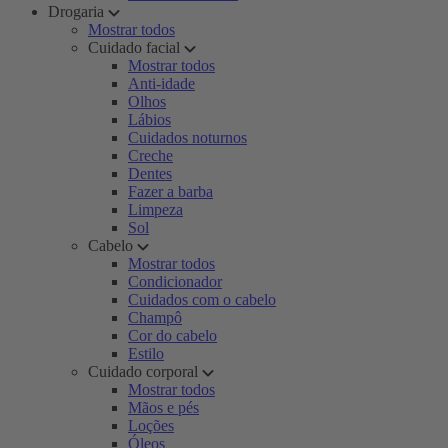
Drogaria
Mostrar todos
Cuidado facial
Mostrar todos
Anti-idade
Olhos
Lábios
Cuidados noturnos
Creche
Dentes
Fazer a barba
Limpeza
Sol
Cabelo
Mostrar todos
Condicionador
Cuidados com o cabelo
Champô
Cor do cabelo
Estilo
Cuidado corporal
Mostrar todos
Mãos e pés
Loções
Óleos