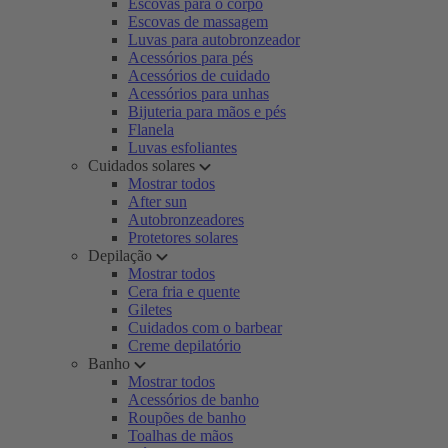
Escovas para o corpo
Escovas de massagem
Luvas para autobronzeador
Acessórios para pés
Acessórios de cuidado
Acessórios para unhas
Bijuteria para mãos e pés
Flanela
Luvas esfoliantes
Cuidados solares
Mostrar todos
After sun
Autobronzeadores
Protetores solares
Depilação
Mostrar todos
Cera fria e quente
Giletes
Cuidados com o barbear
Creme depilatório
Banho
Mostrar todos
Acessórios de banho
Roupões de banho
Toalhas de mãos