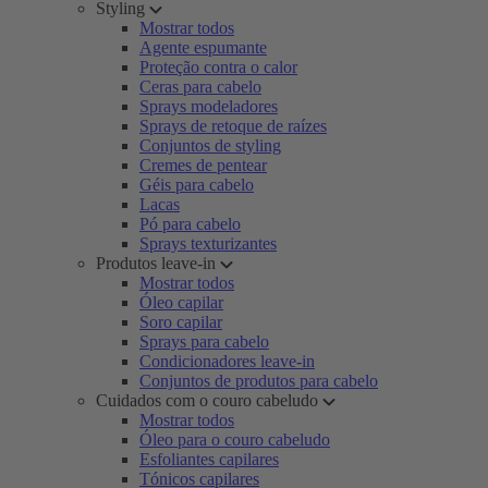
Styling
Mostrar todos
Agente espumante
Proteção contra o calor
Ceras para cabelo
Sprays modeladores
Sprays de retoque de raízes
Conjuntos de styling
Cremes de pentear
Géis para cabelo
Lacas
Pó para cabelo
Sprays texturizantes
Produtos leave-in
Mostrar todos
Óleo capilar
Soro capilar
Sprays para cabelo
Condicionadores leave-in
Conjuntos de produtos para cabelo
Cuidados com o couro cabeludo
Mostrar todos
Óleo para o couro cabeludo
Esfoliantes capilares
Tónicos capilares