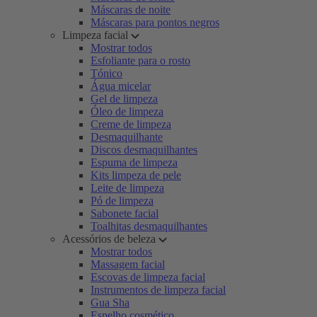
Máscaras de noite
Máscaras para pontos negros
Limpeza facial
Mostrar todos
Esfoliante para o rosto
Tónico
Água micelar
Gel de limpeza
Óleo de limpeza
Creme de limpeza
Desmaquilhante
Discos desmaquilhantes
Espuma de limpeza
Kits limpeza de pele
Leite de limpeza
Pó de limpeza
Sabonete facial
Toalhitas desmaquilhantes
Acessórios de beleza
Mostrar todos
Massagem facial
Escovas de limpeza facial
Instrumentos de limpeza facial
Gua Sha
Espelho cosmético