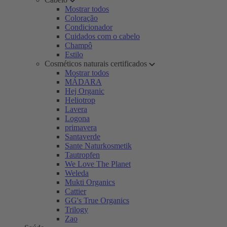
Mostrar todos
Coloração
Condicionador
Cuidados com o cabelo
Champô
Estilo
Cosméticos naturais certificados
Mostrar todos
MÁDARA
Hej Organic
Heliotrop
Lavera
Logona
primavera
Santaverde
Sante Naturkosmetik
Tautropfen
We Love The Planet
Weleda
Mukti Organics
Cattier
GG's True Organics
Trilogy
Zao