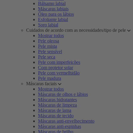
Bálsamo labial
Máscaras labiais
Óleo para os lábios
Esfoliante labial
Soro labial
Cuidados de acordo com as necessidades/tipo de pele
Mostrar todos
Pele oleosa
Pele mista
Pele sensível
Pele seca
Pele com imperfeições
Com protetor solar
Pele com vermelhidão
Pele madura
Máscaras faciais
Mostrar todos
Máscaras de olhos e lábios
Máscaras hidratantes
Máscaras de limpeza
Máscaras de lama
Máscaras de tecido
Máscaras anti-envelhecimento
Máscaras anti-espinhas
Máscaras de brilho