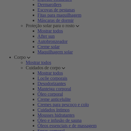
Dermarollers
Escovas de pestanas
Fitas para maquilhagem
Máscaras de dormir
Proteção solar para o rosto
Mostrar todos
After sun
Autobronzeador
Creme solar
Maquilhagem solar
Corpo
Mostrar todos
Cuidados de corpo
Mostrar todos
Loçõe corporais
Desodorizantes
Manteiga corporal
Óleo corporal
Creme anticelulite
Cremes para pescoço e colo
Cuidados íntimos
Mousses hidratantes
Óleo e infusão de sauna
Óleos essenciais e de massagem
Spray corporal