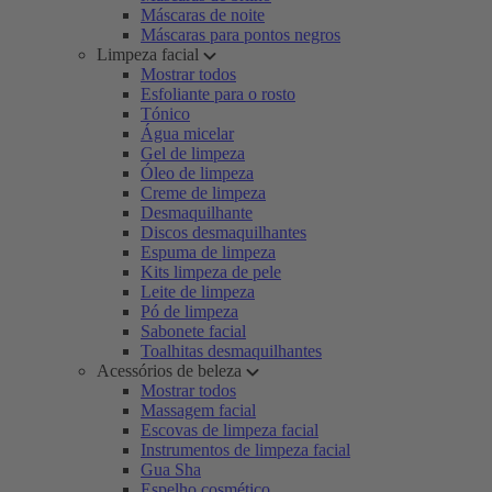
Máscaras de noite
Máscaras para pontos negros
Limpeza facial
Mostrar todos
Esfoliante para o rosto
Tónico
Água micelar
Gel de limpeza
Óleo de limpeza
Creme de limpeza
Desmaquilhante
Discos desmaquilhantes
Espuma de limpeza
Kits limpeza de pele
Leite de limpeza
Pó de limpeza
Sabonete facial
Toalhitas desmaquilhantes
Acessórios de beleza
Mostrar todos
Massagem facial
Escovas de limpeza facial
Instrumentos de limpeza facial
Gua Sha
Espelho cosmético