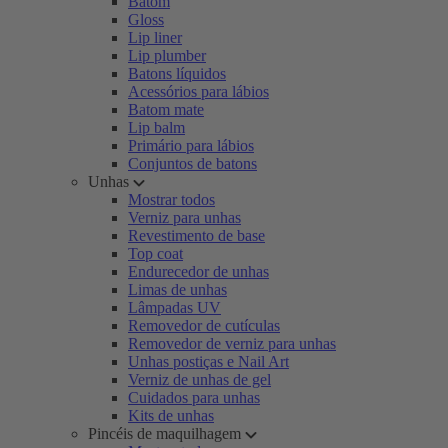
Batom
Gloss
Lip liner
Lip plumber
Batons líquidos
Acessórios para lábios
Batom mate
Lip balm
Primário para lábios
Conjuntos de batons
Unhas
Mostrar todos
Verniz para unhas
Revestimento de base
Top coat
Endurecedor de unhas
Limas de unhas
Lâmpadas UV
Removedor de cutículas
Removedor de verniz para unhas
Unhas postiças e Nail Art
Verniz de unhas de gel
Cuidados para unhas
Kits de unhas
Pincéis de maquilhagem