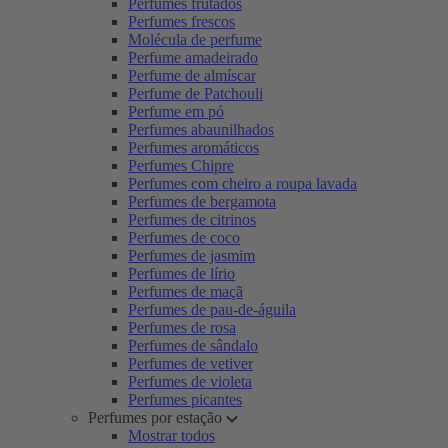
Perfumes frutados
Perfumes frescos
Molécula de perfume
Perfume amadeirado
Perfume de almíscar
Perfume de Patchouli
Perfume em pó
Perfumes abaunilhados
Perfumes aromáticos
Perfumes Chipre
Perfumes com cheiro a roupa lavada
Perfumes de bergamota
Perfumes de citrinos
Perfumes de coco
Perfumes de jasmim
Perfumes de lírio
Perfumes de maçã
Perfumes de pau-de-águila
Perfumes de rosa
Perfumes de sândalo
Perfumes de vetiver
Perfumes de violeta
Perfumes picantes
Perfumes por estação
Mostrar todos