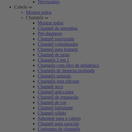
Nécessaires
Cabelo
Mostrar todos
Champôs
Mostrar todos
Champô de queratina
Pré-shampoo
Champô suavizante
Champô volumizador
Champô para homem
Champô de prata
Champôs 2 em 1
Champôs com óleo de melaleuca
Champôs de limpeza profunda
Champôs naturais
Champôs sem silicone
Champô seco
Champô anti-caspa
Champô de reparação
Champô de cor
Champô hidratante
Champô sólido
Sabonete para o cabelo
Champô para caracóis
Conjuntos de champôs