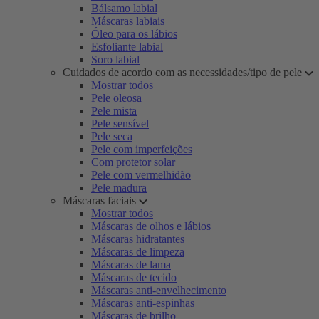
Bálsamo labial
Máscaras labiais
Óleo para os lábios
Esfoliante labial
Soro labial
Cuidados de acordo com as necessidades/tipo de pele
Mostrar todos
Pele oleosa
Pele mista
Pele sensível
Pele seca
Pele com imperfeições
Com protetor solar
Pele com vermelhidão
Pele madura
Máscaras faciais
Mostrar todos
Máscaras de olhos e lábios
Máscaras hidratantes
Máscaras de limpeza
Máscaras de lama
Máscaras de tecido
Máscaras anti-envelhecimento
Máscaras anti-espinhas
Máscaras de brilho