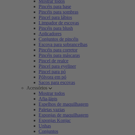
Mostrar todos
Pincéis para base
Pincéis para sombras
Pincel para lábios
Limpador de escovas
Pincéis para blush
Aplicadores
Conjuntos de pincéis
Escova para sobrancelhas
Pincéis para corretor
Pincéis para máscaras
Pincel de realce
Pincel para eyeliner
Pincel para pó
Pólvora em pó
Sacos para escovas
Acessórios
Mostrar todos
Afia-lápis
Espelhos de maquilhagem
Paletas vazias
Esponjas de maquilhagem
Esponjas Konjac
Unhas
Conjuntos