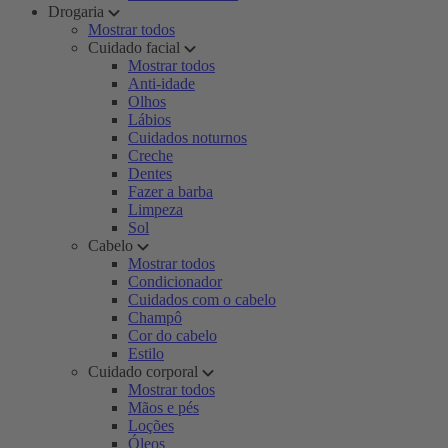
Drogaria
Mostrar todos
Cuidado facial
Mostrar todos
Anti-idade
Olhos
Lábios
Cuidados noturnos
Creche
Dentes
Fazer a barba
Limpeza
Sol
Cabelo
Mostrar todos
Condicionador
Cuidados com o cabelo
Champô
Cor do cabelo
Estilo
Cuidado corporal
Mostrar todos
Mãos e pés
Loções
Óleos