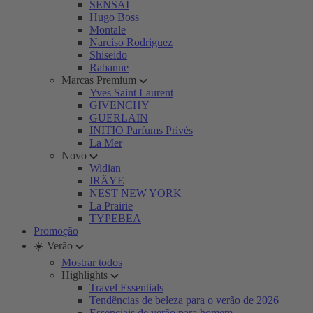
SENSAI
Hugo Boss
Montale
Narciso Rodriguez
Shiseido
Rabanne
Marcas Premium
Yves Saint Laurent
GIVENCHY
GUERLAIN
INITIO Parfums Privés
La Mer
Novo
Widian
IRÄYE
NEST NEW YORK
La Prairie
TYPEBEA
Promoção
☀️ Verão
Mostrar todos
Highlights
Travel Essentials
Tendências de beleza para o verão de 2026
Essenciais de verão para homem