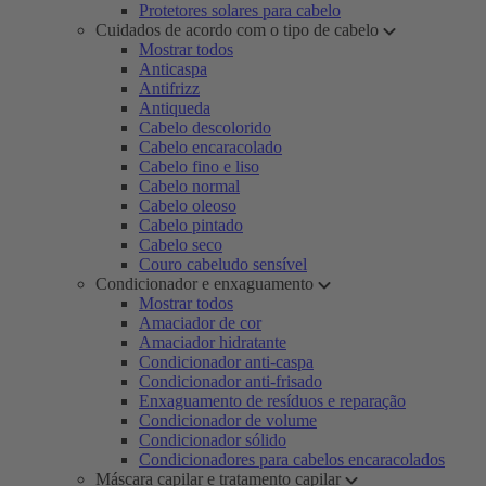
Protetores solares para cabelo
Cuidados de acordo com o tipo de cabelo
Mostrar todos
Anticaspa
Antifrizz
Antiqueda
Cabelo descolorido
Cabelo encaracolado
Cabelo fino e liso
Cabelo normal
Cabelo oleoso
Cabelo pintado
Cabelo seco
Couro cabeludo sensível
Condicionador e enxaguamento
Mostrar todos
Amaciador de cor
Amaciador hidratante
Condicionador anti-caspa
Condicionador anti-frisado
Enxaguamento de resíduos e reparação
Condicionador de volume
Condicionador sólido
Condicionadores para cabelos encaracolados
Máscara capilar e tratamento capilar