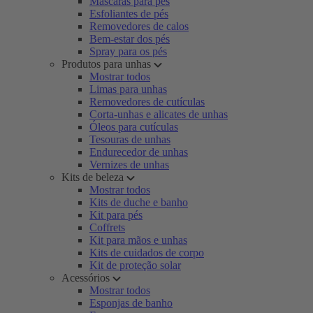
Máscaras para pés
Esfoliantes de pés
Removedores de calos
Bem-estar dos pés
Spray para os pés
Produtos para unhas
Mostrar todos
Limas para unhas
Removedores de cutículas
Corta-unhas e alicates de unhas
Óleos para cutículas
Tesouras de unhas
Endurecedor de unhas
Vernizes de unhas
Kits de beleza
Mostrar todos
Kits de duche e banho
Kit para pés
Coffrets
Kit para mãos e unhas
Kits de cuidados de corpo
Kit de proteção solar
Acessórios
Mostrar todos
Esponjas de banho