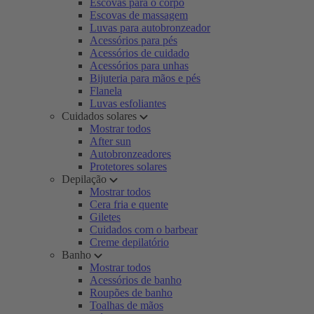
Escovas para o corpo
Escovas de massagem
Luvas para autobronzeador
Acessórios para pés
Acessórios de cuidado
Acessórios para unhas
Bijuteria para mãos e pés
Flanela
Luvas esfoliantes
Cuidados solares
Mostrar todos
After sun
Autobronzeadores
Protetores solares
Depilação
Mostrar todos
Cera fria e quente
Giletes
Cuidados com o barbear
Creme depilatório
Banho
Mostrar todos
Acessórios de banho
Roupões de banho
Toalhas de mãos