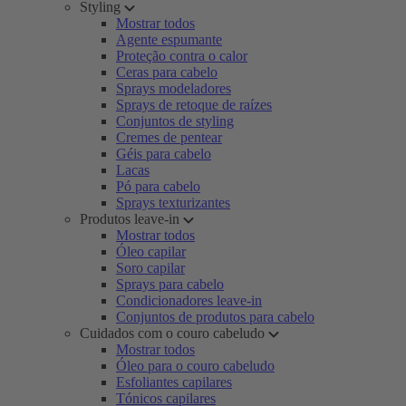
Styling
Mostrar todos
Agente espumante
Proteção contra o calor
Ceras para cabelo
Sprays modeladores
Sprays de retoque de raízes
Conjuntos de styling
Cremes de pentear
Géis para cabelo
Lacas
Pó para cabelo
Sprays texturizantes
Produtos leave-in
Mostrar todos
Óleo capilar
Soro capilar
Sprays para cabelo
Condicionadores leave-in
Conjuntos de produtos para cabelo
Cuidados com o couro cabeludo
Mostrar todos
Óleo para o couro cabeludo
Esfoliantes capilares
Tónicos capilares