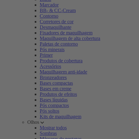
Marcador
BB- & CC-Cream
Contorno
Corretores de cor
Desmaquilhante
Fixadores de maquilhagem
Maquilhagem de alta cobertura
Paletas de contorno
Pós minerais
Primer
Produtos de cobertura
Acessórios
Maquilhagem anti-idade
Bronzeadores
Bases compactas
Bases em creme
Produtos de efeitos
Bases líquidas
Pós compactos
Pós soltos
Kits de maquilhagem
Olhos
Mostrar todos
Sombras
Máscaras de pestanas