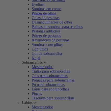
Eyeliner
Sombras em creme
Primer de olhos
Colas de pestanas
Desmaquilhantes de olhos
Paletas de sombras para os olhos
Pestanas artificiais
Primer de pestanas
Reviradores de pestanas
Sombras com glitter
Conjuntos
Cor da sobrancelha
Kajal
Sobrancelhas
Mostrar todos
Tintas para sobrancelhas
Géis para sobrancelhas
Pomadas para sobrancelhas
Pó para sobrancelhas
Lápis para sobrancelhas
Pinças
Tesouras para sobrancelhas
Lábios
Mostrar todos