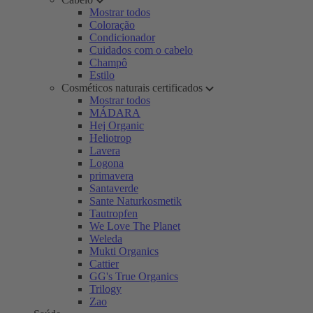
Mostrar todos
Coloração
Condicionador
Cuidados com o cabelo
Champô
Estilo
Cosméticos naturais certificados
Mostrar todos
MÁDARA
Hej Organic
Heliotrop
Lavera
Logona
primavera
Santaverde
Sante Naturkosmetik
Tautropfen
We Love The Planet
Weleda
Mukti Organics
Cattier
GG's True Organics
Trilogy
Zao