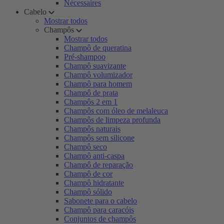
Nécessaires
Cabelo
Mostrar todos
Champôs
Mostrar todos
Champô de queratina
Pré-shampoo
Champô suavizante
Champô volumizador
Champô para homem
Champô de prata
Champôs 2 em 1
Champôs com óleo de melaleuca
Champôs de limpeza profunda
Champôs naturais
Champôs sem silicone
Champô seco
Champô anti-caspa
Champô de reparação
Champô de cor
Champô hidratante
Champô sólido
Sabonete para o cabelo
Champô para caracóis
Conjuntos de champôs