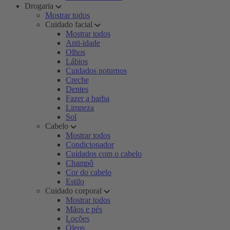
Drogaria
Mostrar todos
Cuidado facial
Mostrar todos
Anti-idade
Olhos
Lábios
Cuidados noturnos
Creche
Dentes
Fazer a barba
Limpeza
Sol
Cabelo
Mostrar todos
Condicionador
Cuidados com o cabelo
Champô
Cor do cabelo
Estilo
Cuidado corporal
Mostrar todos
Mãos e pés
Loções
Óleos