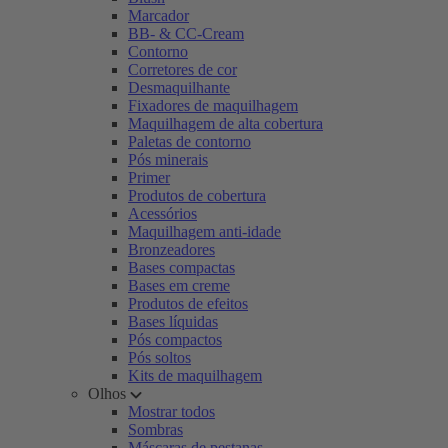
Marcador
BB- & CC-Cream
Contorno
Corretores de cor
Desmaquilhante
Fixadores de maquilhagem
Maquilhagem de alta cobertura
Paletas de contorno
Pós minerais
Primer
Produtos de cobertura
Acessórios
Maquilhagem anti-idade
Bronzeadores
Bases compactas
Bases em creme
Produtos de efeitos
Bases líquidas
Pós compactos
Pós soltos
Kits de maquilhagem
Olhos
Mostrar todos
Sombras
Máscaras de pestanas