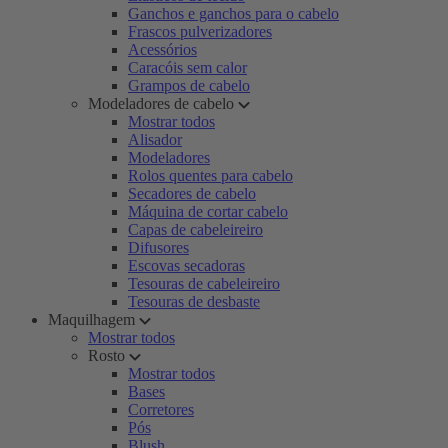
Ganchos e ganchos para o cabelo
Frascos pulverizadores
Acessórios
Caracóis sem calor
Grampos de cabelo
Modeladores de cabelo
Mostrar todos
Alisador
Modeladores
Rolos quentes para cabelo
Secadores de cabelo
Máquina de cortar cabelo
Capas de cabeleireiro
Difusores
Escovas secadoras
Tesouras de cabeleireiro
Tesouras de desbaste
Maquilhagem
Mostrar todos
Rosto
Mostrar todos
Bases
Corretores
Pós
Blush