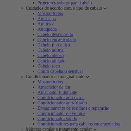
Protetores solares para cabelo
Cuidados de acordo com o tipo de cabelo
Mostrar todos
Anticaspa
Antifrizz
Antiqueda
Cabelo descolorido
Cabelo encaracolado
Cabelo fino e liso
Cabelo normal
Cabelo oleoso
Cabelo pintado
Cabelo seco
Couro cabeludo sensível
Condicionador e enxaguamento
Mostrar todos
Amaciador de cor
Amaciador hidratante
Condicionador anti-caspa
Condicionador anti-frisado
Enxaguamento de resíduos e reparação
Condicionador de volume
Condicionador sólido
Condicionadores para cabelos encaracolados
Máscara capilar e tratamento capilar