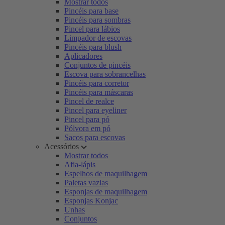
Mostrar todos
Pincéis para base
Pincéis para sombras
Pincel para lábios
Limpador de escovas
Pincéis para blush
Aplicadores
Conjuntos de pincéis
Escova para sobrancelhas
Pincéis para corretor
Pincéis para máscaras
Pincel de realce
Pincel para eyeliner
Pincel para pó
Pólvora em pó
Sacos para escovas
Acessórios
Mostrar todos
Afia-lápis
Espelhos de maquilhagem
Paletas vazias
Esponjas de maquilhagem
Esponjas Konjac
Unhas
Conjuntos