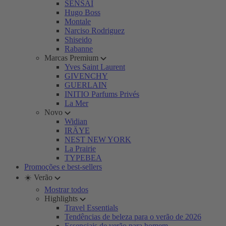
SENSAI
Hugo Boss
Montale
Narciso Rodriguez
Shiseido
Rabanne
Marcas Premium
Yves Saint Laurent
GIVENCHY
GUERLAIN
INITIO Parfums Privés
La Mer
Novo
Widian
IRÄYE
NEST NEW YORK
La Prairie
TYPEBEA
Promoções e best-sellers
☀️ Verão
Mostrar todos
Highlights
Travel Essentials
Tendências de beleza para o verão de 2026
Essenciais de verão para homem