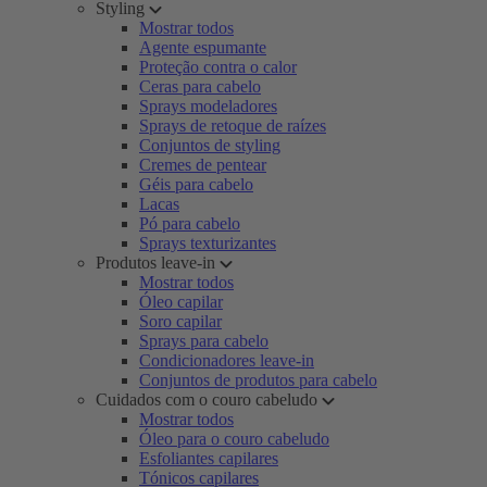
Styling
Mostrar todos
Agente espumante
Proteção contra o calor
Ceras para cabelo
Sprays modeladores
Sprays de retoque de raízes
Conjuntos de styling
Cremes de pentear
Géis para cabelo
Lacas
Pó para cabelo
Sprays texturizantes
Produtos leave-in
Mostrar todos
Óleo capilar
Soro capilar
Sprays para cabelo
Condicionadores leave-in
Conjuntos de produtos para cabelo
Cuidados com o couro cabeludo
Mostrar todos
Óleo para o couro cabeludo
Esfoliantes capilares
Tónicos capilares