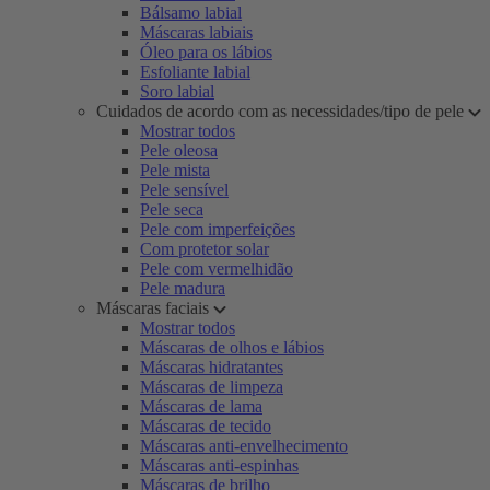
Bálsamo labial
Máscaras labiais
Óleo para os lábios
Esfoliante labial
Soro labial
Cuidados de acordo com as necessidades/tipo de pele
Mostrar todos
Pele oleosa
Pele mista
Pele sensível
Pele seca
Pele com imperfeições
Com protetor solar
Pele com vermelhidão
Pele madura
Máscaras faciais
Mostrar todos
Máscaras de olhos e lábios
Máscaras hidratantes
Máscaras de limpeza
Máscaras de lama
Máscaras de tecido
Máscaras anti-envelhecimento
Máscaras anti-espinhas
Máscaras de brilho