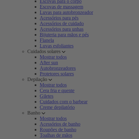
Escovas para o corpo
Escovas de massagem
Luvas para autobronzeador
Acessórios para pés
Acessórios de cuidado
Acessórios para unhas
Bijuteria para mãos e pés
Flanela
Luvas esfoliantes
Cuidados solares
Mostrar todos
After sun
Autobronzeadores
Protetores solares
Depilação
Mostrar todos
Cera fria e quente
Giletes
Cuidados com o barbear
Creme depilatório
Banho
Mostrar todos
Acessórios de banho
Roupões de banho
Toalhas de mãos