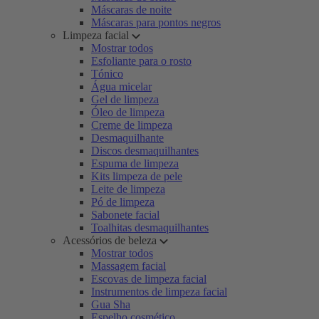
Máscaras de noite
Máscaras para pontos negros
Limpeza facial
Mostrar todos
Esfoliante para o rosto
Tónico
Água micelar
Gel de limpeza
Óleo de limpeza
Creme de limpeza
Desmaquilhante
Discos desmaquilhantes
Espuma de limpeza
Kits limpeza de pele
Leite de limpeza
Pó de limpeza
Sabonete facial
Toalhitas desmaquilhantes
Acessórios de beleza
Mostrar todos
Massagem facial
Escovas de limpeza facial
Instrumentos de limpeza facial
Gua Sha
Espelho cosmético