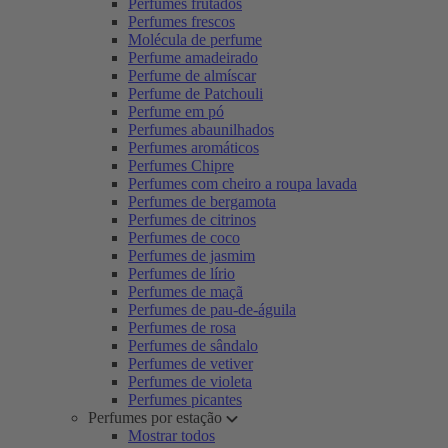
Perfumes frutados
Perfumes frescos
Molécula de perfume
Perfume amadeirado
Perfume de almíscar
Perfume de Patchouli
Perfume em pó
Perfumes abaunilhados
Perfumes aromáticos
Perfumes Chipre
Perfumes com cheiro a roupa lavada
Perfumes de bergamota
Perfumes de citrinos
Perfumes de coco
Perfumes de jasmim
Perfumes de lírio
Perfumes de maçã
Perfumes de pau-de-águila
Perfumes de rosa
Perfumes de sândalo
Perfumes de vetiver
Perfumes de violeta
Perfumes picantes
Perfumes por estação
Mostrar todos