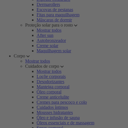
Dermarollers
Escovas de pestanas
Fitas para maquilhagem
Máscaras de dormir
Proteção solar para o rosto
Mostrar todos
After sun
Autobronzeador
Creme solar
Maquilhagem solar
Corpo
Mostrar todos
Cuidados de corpo
Mostrar todos
Loçõe corporais
Desodorizantes
Manteiga corporal
Óleo corporal
Creme anticelulite
Cremes para pescoço e colo
Cuidados íntimos
Mousses hidratantes
Óleo e infusão de sauna
Óleos essenciais e de massagem
Spray corporal