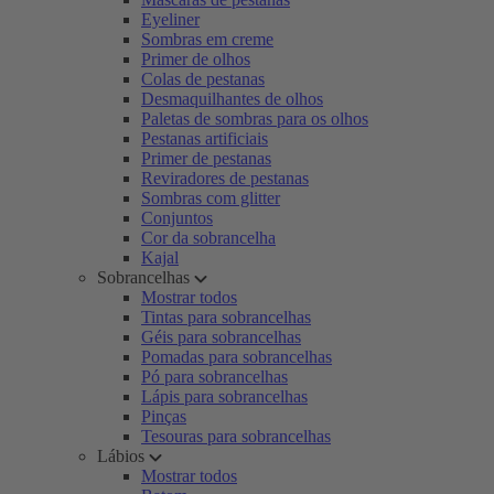
Eyeliner
Sombras em creme
Primer de olhos
Colas de pestanas
Desmaquilhantes de olhos
Paletas de sombras para os olhos
Pestanas artificiais
Primer de pestanas
Reviradores de pestanas
Sombras com glitter
Conjuntos
Cor da sobrancelha
Kajal
Sobrancelhas
Mostrar todos
Tintas para sobrancelhas
Géis para sobrancelhas
Pomadas para sobrancelhas
Pó para sobrancelhas
Lápis para sobrancelhas
Pinças
Tesouras para sobrancelhas
Lábios
Mostrar todos