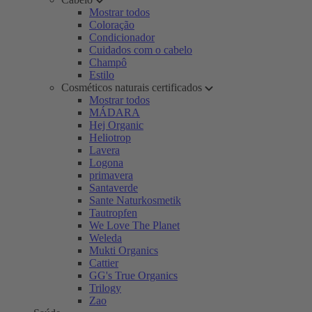
Mostrar todos
Coloração
Condicionador
Cuidados com o cabelo
Champô
Estilo
Cosméticos naturais certificados
Mostrar todos
MÁDARA
Hej Organic
Heliotrop
Lavera
Logona
primavera
Santaverde
Sante Naturkosmetik
Tautropfen
We Love The Planet
Weleda
Mukti Organics
Cattier
GG's True Organics
Trilogy
Zao