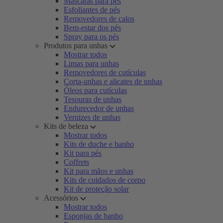
Máscaras para pés
Esfoliantes de pés
Removedores de calos
Bem-estar dos pés
Spray para os pés
Produtos para unhas
Mostrar todos
Limas para unhas
Removedores de cutículas
Corta-unhas e alicates de unhas
Óleos para cutículas
Tesouras de unhas
Endurecedor de unhas
Vernizes de unhas
Kits de beleza
Mostrar todos
Kits de duche e banho
Kit para pés
Coffrets
Kit para mãos e unhas
Kits de cuidados de corpo
Kit de proteção solar
Acessórios
Mostrar todos
Esponjas de banho