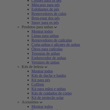
Cremes para os pés
Máscaras para pés
Esfoliantes de pés
Removedores de calos
Bem-estar dos pés
Spray para os pés
Produtos para unhas
Mostrar todos
Limas para unhas
Removedores de cutículas
Corta-unhas e alicates de unhas
Óleos para cutículas
Tesouras de unhas
Endurecedor de unhas
Vernizes de unhas
Kits de beleza
Mostrar todos
Kits de duche e banho
Kit para pés
Coffrets
Kit para mãos e unhas
Kits de cuidados de corpo
Kit de proteção solar
Acessórios
Mostrar todos