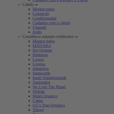
Cabelo
Mostrar todos
Coloração
Condicionador
Cuidados com o cabelo
Champô
Estilo
Cosméticos naturais certificados
Mostrar todos
MÁDARA
Hej Organic
Heliotrop
Lavera
Logona
primavera
Santaverde
Sante Naturkosmetik
Tautropfen
We Love The Planet
Weleda
Mukti Organics
Cattier
GG's True Organics
Trilogy