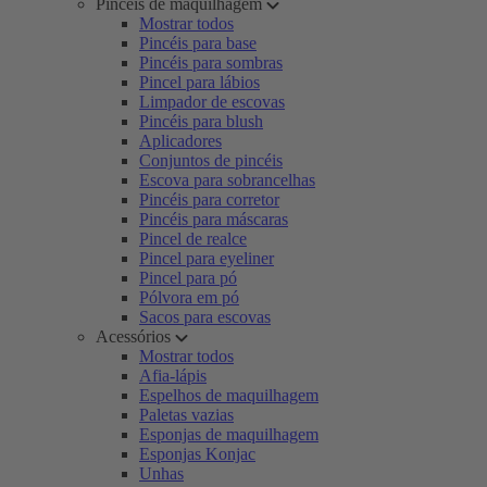
Pincéis de maquilhagem
Mostrar todos
Pincéis para base
Pincéis para sombras
Pincel para lábios
Limpador de escovas
Pincéis para blush
Aplicadores
Conjuntos de pincéis
Escova para sobrancelhas
Pincéis para corretor
Pincéis para máscaras
Pincel de realce
Pincel para eyeliner
Pincel para pó
Pólvora em pó
Sacos para escovas
Acessórios
Mostrar todos
Afia-lápis
Espelhos de maquilhagem
Paletas vazias
Esponjas de maquilhagem
Esponjas Konjac
Unhas