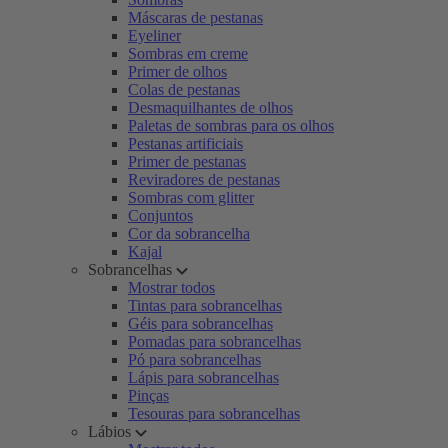
Máscaras de pestanas
Eyeliner
Sombras em creme
Primer de olhos
Colas de pestanas
Desmaquilhantes de olhos
Paletas de sombras para os olhos
Pestanas artificiais
Primer de pestanas
Reviradores de pestanas
Sombras com glitter
Conjuntos
Cor da sobrancelha
Kajal
Sobrancelhas
Mostrar todos
Tintas para sobrancelhas
Géis para sobrancelhas
Pomadas para sobrancelhas
Pó para sobrancelhas
Lápis para sobrancelhas
Pinças
Tesouras para sobrancelhas
Lábios