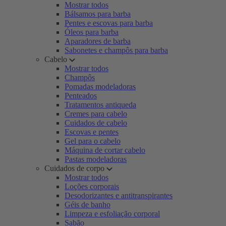
Mostrar todos
Bálsamos para barba
Pentes e escovas para barba
Óleos para barba
Aparadores de barba
Sabonetes e champôs para barba
Cabelo
Mostrar todos
Champôs
Pomadas modeladoras
Penteados
Tratamentos antiqueda
Cremes para cabelo
Cuidados de cabelo
Escovas e pentes
Gel para o cabelo
Máquina de cortar cabelo
Pastas modeladoras
Cuidados de corpo
Mostrar todos
Loções corporais
Desodorizantes e antitranspirantes
Géis de banho
Limpeza e esfoliação corporal
Sabão