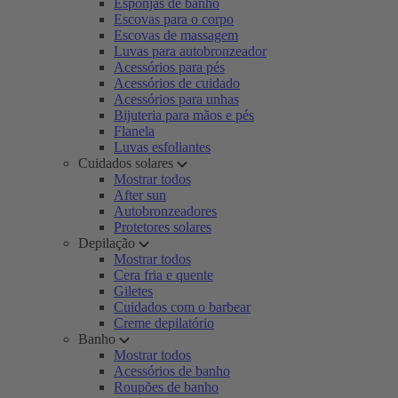
Esponjas de banho
Escovas para o corpo
Escovas de massagem
Luvas para autobronzeador
Acessórios para pés
Acessórios de cuidado
Acessórios para unhas
Bijuteria para mãos e pés
Flanela
Luvas esfoliantes
Cuidados solares
Mostrar todos
After sun
Autobronzeadores
Protetores solares
Depilação
Mostrar todos
Cera fria e quente
Giletes
Cuidados com o barbear
Creme depilatório
Banho
Mostrar todos
Acessórios de banho
Roupões de banho