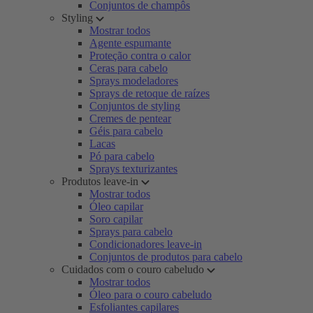
Conjuntos de champôs
Styling
Mostrar todos
Agente espumante
Proteção contra o calor
Ceras para cabelo
Sprays modeladores
Sprays de retoque de raízes
Conjuntos de styling
Cremes de pentear
Géis para cabelo
Lacas
Pó para cabelo
Sprays texturizantes
Produtos leave-in
Mostrar todos
Óleo capilar
Soro capilar
Sprays para cabelo
Condicionadores leave-in
Conjuntos de produtos para cabelo
Cuidados com o couro cabeludo
Mostrar todos
Óleo para o couro cabeludo
Esfoliantes capilares