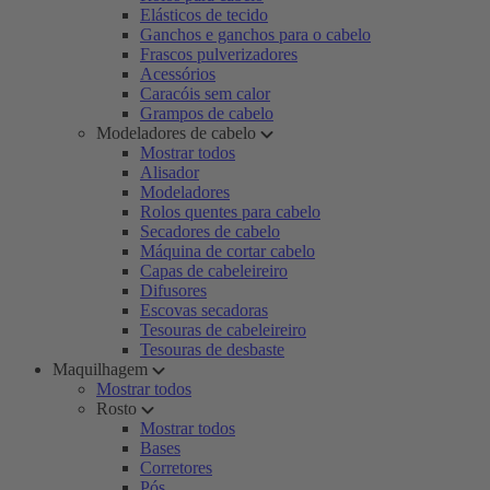
Elásticos de tecido
Ganchos e ganchos para o cabelo
Frascos pulverizadores
Acessórios
Caracóis sem calor
Grampos de cabelo
Modeladores de cabelo
Mostrar todos
Alisador
Modeladores
Rolos quentes para cabelo
Secadores de cabelo
Máquina de cortar cabelo
Capas de cabeleireiro
Difusores
Escovas secadoras
Tesouras de cabeleireiro
Tesouras de desbaste
Maquilhagem
Mostrar todos
Rosto
Mostrar todos
Bases
Corretores
Pós