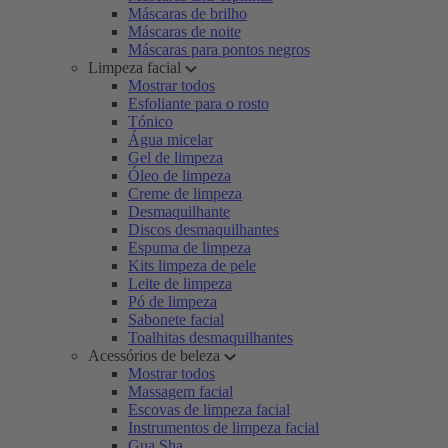
Máscaras de brilho
Máscaras de noite
Máscaras para pontos negros
Limpeza facial
Mostrar todos
Esfoliante para o rosto
Tónico
Água micelar
Gel de limpeza
Óleo de limpeza
Creme de limpeza
Desmaquilhante
Discos desmaquilhantes
Espuma de limpeza
Kits limpeza de pele
Leite de limpeza
Pó de limpeza
Sabonete facial
Toalhitas desmaquilhantes
Acessórios de beleza
Mostrar todos
Massagem facial
Escovas de limpeza facial
Instrumentos de limpeza facial
Gua Sha