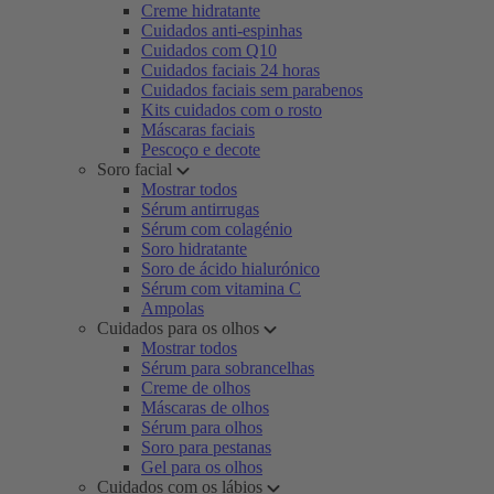
Creme hidratante
Cuidados anti-espinhas
Cuidados com Q10
Cuidados faciais 24 horas
Cuidados faciais sem parabenos
Kits cuidados com o rosto
Máscaras faciais
Pescoço e decote
Soro facial
Mostrar todos
Sérum antirrugas
Sérum com colagénio
Soro hidratante
Soro de ácido hialurónico
Sérum com vitamina C
Ampolas
Cuidados para os olhos
Mostrar todos
Sérum para sobrancelhas
Creme de olhos
Máscaras de olhos
Sérum para olhos
Soro para pestanas
Gel para os olhos
Cuidados com os lábios