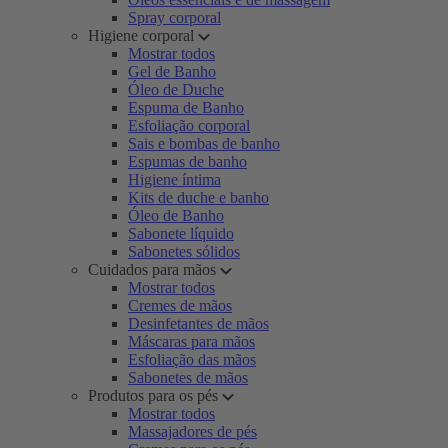
Spray corporal
Higiene corporal
Mostrar todos
Gel de Banho
Óleo de Duche
Espuma de Banho
Esfoliação corporal
Sais e bombas de banho
Espumas de banho
Higiene íntima
Kits de duche e banho
Óleo de Banho
Sabonete líquido
Sabonetes sólidos
Cuidados para mãos
Mostrar todos
Cremes de mãos
Desinfetantes de mãos
Máscaras para mãos
Esfoliação das mãos
Sabonetes de mãos
Produtos para os pés
Mostrar todos
Massajadores de pés