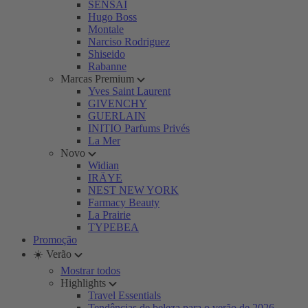
SENSAI
Hugo Boss
Montale
Narciso Rodriguez
Shiseido
Rabanne
Marcas Premium
Yves Saint Laurent
GIVENCHY
GUERLAIN
INITIO Parfums Privés
La Mer
Novo
Widian
IRÄYE
NEST NEW YORK
Farmacy Beauty
La Prairie
TYPEBEA
Promoção
☀️ Verão
Mostrar todos
Highlights
Travel Essentials
Tendências de beleza para o verão de 2026