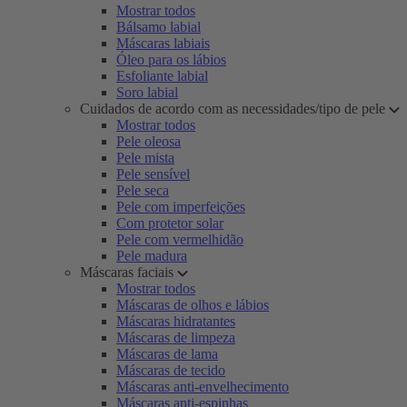
Mostrar todos
Bálsamo labial
Máscaras labiais
Óleo para os lábios
Esfoliante labial
Soro labial
Cuidados de acordo com as necessidades/tipo de pele
Mostrar todos
Pele oleosa
Pele mista
Pele sensível
Pele seca
Pele com imperfeições
Com protetor solar
Pele com vermelhidão
Pele madura
Máscaras faciais
Mostrar todos
Máscaras de olhos e lábios
Máscaras hidratantes
Máscaras de limpeza
Máscaras de lama
Máscaras de tecido
Máscaras anti-envelhecimento
Máscaras anti-espinhas