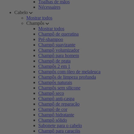
Toalhas de mãos
Nécessaires
Cabelo
Mostrar todos
Champôs
Mostrar todos
Champô de queratina
Pré-shampoo
Champô suavizante
Champô volumizador
Champô para homem
Champô de prata
Champôs 2 em 1
Champôs com óleo de melaleuca
Champôs de limpeza profunda
Champôs naturais
Champôs sem silicone
Champô seco
Champô anti-caspa
Champô de reparação
Champô de cor
Champô hidratante
Champô sólido
Sabonete para o cabelo
Champô para caracóis