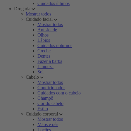
Cuidados íntimos
Drogaria
Mostrar todos
Cuidado facial
Mostrar todos
Anti-idade
Olhos
Lábios
Cuidados noturnos
Creche
Dentes
Fazer a barba
Limpeza
Sol
Cabelo
Mostrar todos
Condicionador
Cuidados com o cabelo
Champô
Cor do cabelo
Estilo
Cuidado corporal
Mostrar todos
Mãos e pés
Loções