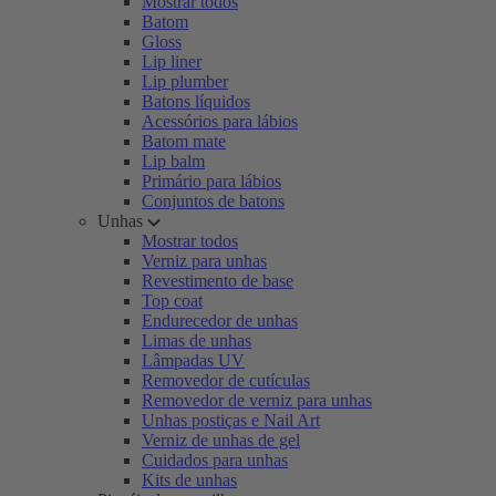
Mostrar todos
Batom
Gloss
Lip liner
Lip plumber
Batons líquidos
Acessórios para lábios
Batom mate
Lip balm
Primário para lábios
Conjuntos de batons
Unhas
Mostrar todos
Verniz para unhas
Revestimento de base
Top coat
Endurecedor de unhas
Limas de unhas
Lâmpadas UV
Removedor de cutículas
Removedor de verniz para unhas
Unhas postiças e Nail Art
Verniz de unhas de gel
Cuidados para unhas
Kits de unhas