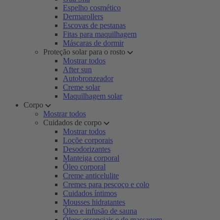
Espelho cosmético
Dermarollers
Escovas de pestanas
Fitas para maquilhagem
Máscaras de dormir
Proteção solar para o rosto
Mostrar todos
After sun
Autobronzeador
Creme solar
Maquilhagem solar
Corpo
Mostrar todos
Cuidados de corpo
Mostrar todos
Loçõe corporais
Desodorizantes
Manteiga corporal
Óleo corporal
Creme anticelulite
Cremes para pescoço e colo
Cuidados íntimos
Mousses hidratantes
Óleo e infusão de sauna
Óleos essenciais e de massagem