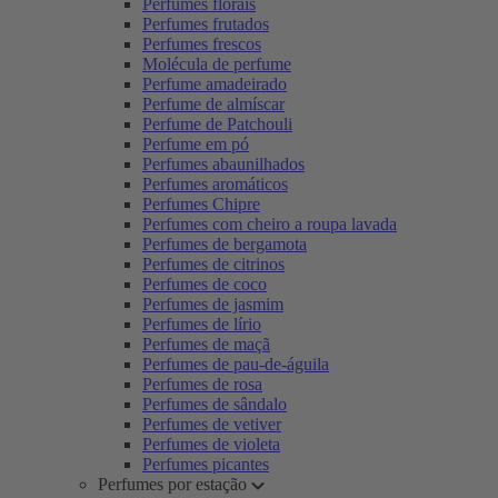
Perfumes florais
Perfumes frutados
Perfumes frescos
Molécula de perfume
Perfume amadeirado
Perfume de almíscar
Perfume de Patchouli
Perfume em pó
Perfumes abaunilhados
Perfumes aromáticos
Perfumes Chipre
Perfumes com cheiro a roupa lavada
Perfumes de bergamota
Perfumes de citrinos
Perfumes de coco
Perfumes de jasmim
Perfumes de lírio
Perfumes de maçã
Perfumes de pau-de-águila
Perfumes de rosa
Perfumes de sândalo
Perfumes de vetiver
Perfumes de violeta
Perfumes picantes
Perfumes por estação