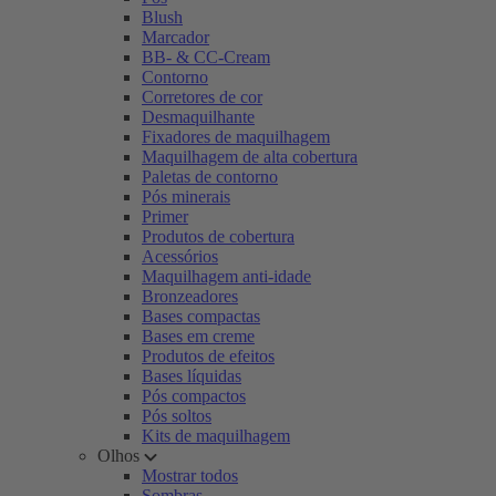
Blush
Marcador
BB- & CC-Cream
Contorno
Corretores de cor
Desmaquilhante
Fixadores de maquilhagem
Maquilhagem de alta cobertura
Paletas de contorno
Pós minerais
Primer
Produtos de cobertura
Acessórios
Maquilhagem anti-idade
Bronzeadores
Bases compactas
Bases em creme
Produtos de efeitos
Bases líquidas
Pós compactos
Pós soltos
Kits de maquilhagem
Olhos
Mostrar todos
Sombras