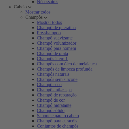
Nécessaires
Cabelo
Mostrar todos
Champôs
Mostrar todos
Champô de queratina
Pré-shampoo
Champô suavizante
Champô volumizador
Champô para homem
Champô de prata
Champôs 2 em 1
Champôs com óleo de melaleuca
Champôs de limpeza profunda
Champôs naturais
Champôs sem silicone
Champô seco
Champô anti-caspa
Champô de reparação
Champô de cor
Champô hidratante
Champô sólido
Sabonete para o cabelo
Champô para caracóis
Conjuntos de champôs