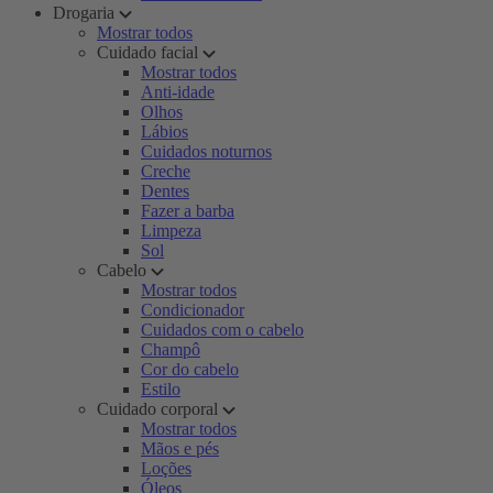
Drogaria
Mostrar todos
Cuidado facial
Mostrar todos
Anti-idade
Olhos
Lábios
Cuidados noturnos
Creche
Dentes
Fazer a barba
Limpeza
Sol
Cabelo
Mostrar todos
Condicionador
Cuidados com o cabelo
Champô
Cor do cabelo
Estilo
Cuidado corporal
Mostrar todos
Mãos e pés
Loções
Óleos