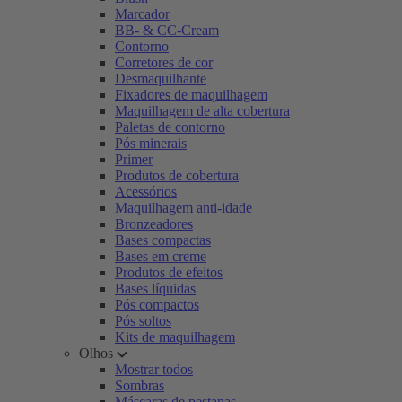
Marcador
BB- & CC-Cream
Contorno
Corretores de cor
Desmaquilhante
Fixadores de maquilhagem
Maquilhagem de alta cobertura
Paletas de contorno
Pós minerais
Primer
Produtos de cobertura
Acessórios
Maquilhagem anti-idade
Bronzeadores
Bases compactas
Bases em creme
Produtos de efeitos
Bases líquidas
Pós compactos
Pós soltos
Kits de maquilhagem
Olhos
Mostrar todos
Sombras
Máscaras de pestanas