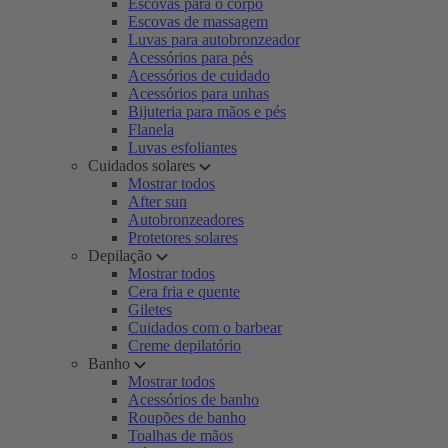
Escovas para o corpo
Escovas de massagem
Luvas para autobronzeador
Acessórios para pés
Acessórios de cuidado
Acessórios para unhas
Bijuteria para mãos e pés
Flanela
Luvas esfoliantes
Cuidados solares
Mostrar todos
After sun
Autobronzeadores
Protetores solares
Depilação
Mostrar todos
Cera fria e quente
Giletes
Cuidados com o barbear
Creme depilatório
Banho
Mostrar todos
Acessórios de banho
Roupões de banho
Toalhas de mãos