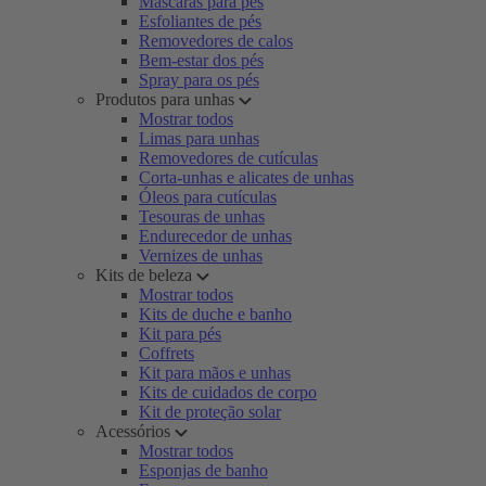
Máscaras para pés
Esfoliantes de pés
Removedores de calos
Bem-estar dos pés
Spray para os pés
Produtos para unhas
Mostrar todos
Limas para unhas
Removedores de cutículas
Corta-unhas e alicates de unhas
Óleos para cutículas
Tesouras de unhas
Endurecedor de unhas
Vernizes de unhas
Kits de beleza
Mostrar todos
Kits de duche e banho
Kit para pés
Coffrets
Kit para mãos e unhas
Kits de cuidados de corpo
Kit de proteção solar
Acessórios
Mostrar todos
Esponjas de banho