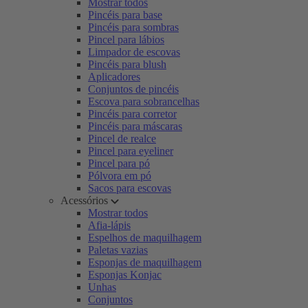
Mostrar todos
Pincéis para base
Pincéis para sombras
Pincel para lábios
Limpador de escovas
Pincéis para blush
Aplicadores
Conjuntos de pincéis
Escova para sobrancelhas
Pincéis para corretor
Pincéis para máscaras
Pincel de realce
Pincel para eyeliner
Pincel para pó
Pólvora em pó
Sacos para escovas
Acessórios
Mostrar todos
Afia-lápis
Espelhos de maquilhagem
Paletas vazias
Esponjas de maquilhagem
Esponjas Konjac
Unhas
Conjuntos