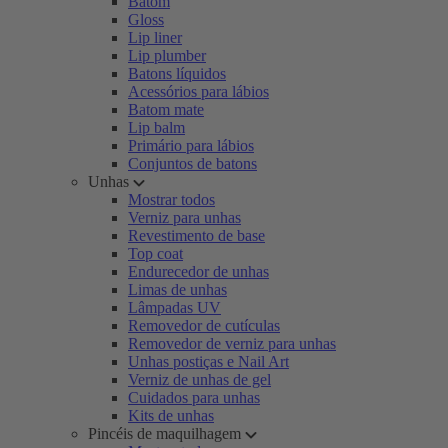
Batom
Gloss
Lip liner
Lip plumber
Batons líquidos
Acessórios para lábios
Batom mate
Lip balm
Primário para lábios
Conjuntos de batons
Unhas
Mostrar todos
Verniz para unhas
Revestimento de base
Top coat
Endurecedor de unhas
Limas de unhas
Lâmpadas UV
Removedor de cutículas
Removedor de verniz para unhas
Unhas postiças e Nail Art
Verniz de unhas de gel
Cuidados para unhas
Kits de unhas
Pincéis de maquilhagem