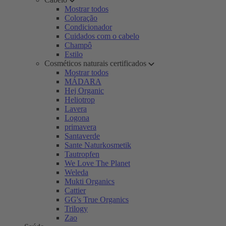
Mostrar todos
Coloração
Condicionador
Cuidados com o cabelo
Champô
Estilo
Cosméticos naturais certificados
Mostrar todos
MÁDARA
Hej Organic
Heliotrop
Lavera
Logona
primavera
Santaverde
Sante Naturkosmetik
Tautropfen
We Love The Planet
Weleda
Mukti Organics
Cattier
GG's True Organics
Trilogy
Zao