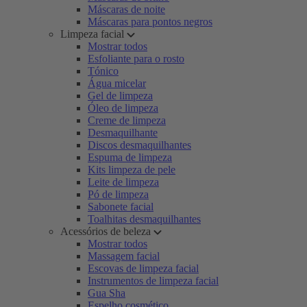
Máscaras de noite
Máscaras para pontos negros
Limpeza facial
Mostrar todos
Esfoliante para o rosto
Tónico
Água micelar
Gel de limpeza
Óleo de limpeza
Creme de limpeza
Desmaquilhante
Discos desmaquilhantes
Espuma de limpeza
Kits limpeza de pele
Leite de limpeza
Pó de limpeza
Sabonete facial
Toalhitas desmaquilhantes
Acessórios de beleza
Mostrar todos
Massagem facial
Escovas de limpeza facial
Instrumentos de limpeza facial
Gua Sha
Espelho cosmético