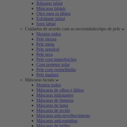
Bálsamo labial
Máscaras labiais
Óleo para os lábios
Esfoliante labial
Soro labial
Cuidados de acordo com as necessidades/tipo de pele
Mostrar todos
Pele oleosa
Pele mista
Pele sensível
Pele seca
Pele com imperfeições
Com protetor solar
Pele com vermelhidão
Pele madura
Máscaras faciais
Mostrar todos
Máscaras de olhos e lábios
Máscaras hidratantes
Máscaras de limpeza
Máscaras de lama
Máscaras de tecido
Máscaras anti-envelhecimento
Máscaras anti-espinhas
Máscaras de brilho