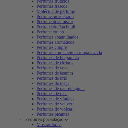
Perfumes frutados
Perfumes frescos
Molécula de perfume
Perfume amadeirado
Perfume de almíscar
Perfume de Patchouli
Perfume em pó
Perfumes abaunilhados
Perfumes aromáticos
Perfumes Chipre
Perfumes com cheiro a roupa lavada
Perfumes de bergamota
Perfumes de citrinos
Perfumes de coco
Perfumes de jasmim
Perfumes de lírio
Perfumes de maçã
Perfumes de pau-de-águila
Perfumes de rosa
Perfumes de sândalo
Perfumes de vetiver
Perfumes de violeta
Perfumes picantes
Perfumes por estação
Mostrar todos