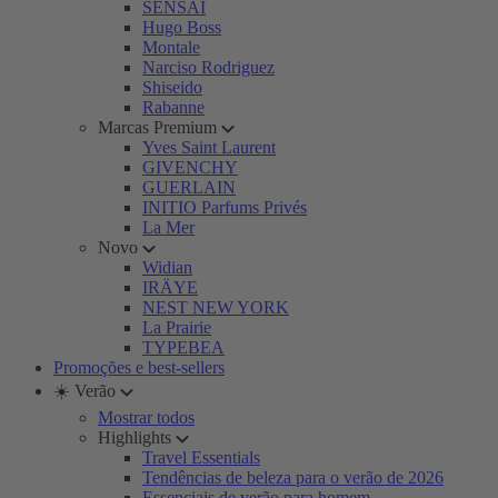
SENSAI
Hugo Boss
Montale
Narciso Rodriguez
Shiseido
Rabanne
Marcas Premium
Yves Saint Laurent
GIVENCHY
GUERLAIN
INITIO Parfums Privés
La Mer
Novo
Widian
IRÄYE
NEST NEW YORK
La Prairie
TYPEBEA
Promoções e best-sellers
☀️ Verão
Mostrar todos
Highlights
Travel Essentials
Tendências de beleza para o verão de 2026
Essenciais de verão para homem