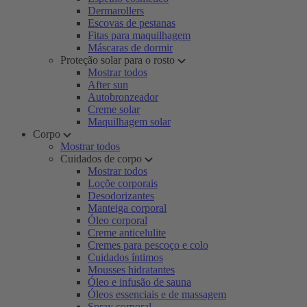
Dermarollers
Escovas de pestanas
Fitas para maquilhagem
Máscaras de dormir
Proteção solar para o rosto
Mostrar todos
After sun
Autobronzeador
Creme solar
Maquilhagem solar
Corpo
Mostrar todos
Cuidados de corpo
Mostrar todos
Loçõe corporais
Desodorizantes
Manteiga corporal
Óleo corporal
Creme anticelulite
Cremes para pescoço e colo
Cuidados íntimos
Mousses hidratantes
Óleo e infusão de sauna
Óleos essenciais e de massagem
Spray corporal