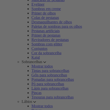
Eyeliner
Sombras em creme
Primer de olhos
Colas de pestanas
Desmaquilhantes de olhos
Paletas de sombras para os olhos
Pestanas artificiais
Primer de pestanas
Reviradores de pestanas
Sombras com glitter
Conjuntos
Cor da sobrancelha
Kajal
Sobrancelhas
Mostrar todos
Tintas para sobrancelhas
Géis para sobrancelhas
Pomadas para sobrancelhas
Pó para sobrancelhas
Lápis para sobrancelhas
Pinças
Tesouras para sobrancelhas
Lábios
Mostrar todos