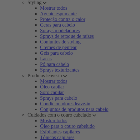
Styling
Mostrar todos
Agente espumante
Proteção contra o calor
Ceras para cabelo
Sprays modeladores
Sprays de retoque de raízes
Conjuntos de styling
Cremes de pentear
Géis para cabelo
Lacas
Pó para cabelo
Sprays texturizantes
Produtos leave-in
Mostrar todos
Óleo capilar
Soro capilar
Sprays para cabelo
Condicionadores leave-in
Conjuntos de produtos para cabelo
Cuidados com o couro cabeludo
Mostrar todos
Óleo para o couro cabeludo
Esfoliantes capilares
Tónicos capilares