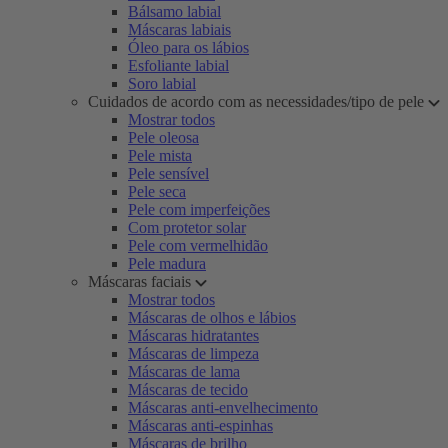
Bálsamo labial
Máscaras labiais
Óleo para os lábios
Esfoliante labial
Soro labial
Cuidados de acordo com as necessidades/tipo de pele
Mostrar todos
Pele oleosa
Pele mista
Pele sensível
Pele seca
Pele com imperfeições
Com protetor solar
Pele com vermelhidão
Pele madura
Máscaras faciais
Mostrar todos
Máscaras de olhos e lábios
Máscaras hidratantes
Máscaras de limpeza
Máscaras de lama
Máscaras de tecido
Máscaras anti-envelhecimento
Máscaras anti-espinhas
Máscaras de brilho