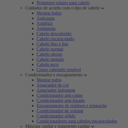
Protetores solares para cabelo
Cuidados de acordo com o tipo de cabelo
Mostrar todos
Anticaspa
Antifrizz
Antiqueda
Cabelo descolorido
Cabelo encaracolado
Cabelo fino e liso
Cabelo normal
Cabelo oleoso
Cabelo pintado
Cabelo seco
Couro cabeludo sensível
Condicionador e enxaguamento
Mostrar todos
Amaciador de cor
Amaciador hidratante
Condicionador anti-caspa
Condicionador anti-frisado
Enxaguamento de resíduos e reparação
Condicionador de volume
Condicionador sólido
Condicionadores para cabelos encaracolados
Máscara capilar e tratamento capilar