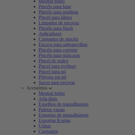
Mostrar todos
Pincéis para base
Pincéis para sombras
Pincel para lábios
Limpador de escovas
Pincéis para blush
Aplicadores
Conjuntos de pincéis
Escova para sobrancelhas
Pincéis para corretor
Pincéis para máscaras
Pincel de realce
Pincel para eyeliner
Pincel para pó
Pólvora em pó
Sacos para escovas
Acessórios
Mostrar todos
Afia-lápis
Espelhos de maquilhagem
Paletas vazias
Esponjas de maquilhagem
Esponjas Konjac
Unhas
Conjuntos