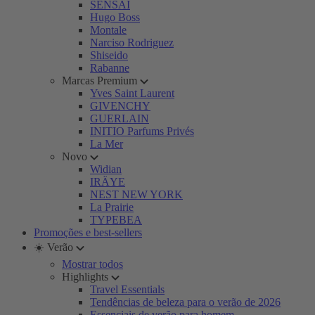
SENSAI
Hugo Boss
Montale
Narciso Rodriguez
Shiseido
Rabanne
Marcas Premium
Yves Saint Laurent
GIVENCHY
GUERLAIN
INITIO Parfums Privés
La Mer
Novo
Widian
IRÄYE
NEST NEW YORK
La Prairie
TYPEBEA
Promoções e best-sellers
☀️ Verão
Mostrar todos
Highlights
Travel Essentials
Tendências de beleza para o verão de 2026
Essenciais de verão para homem