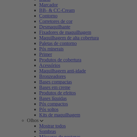
Marcador
BB- & CC-Cream
Contorno
Corretores de cor
Desmaquilhante
Fixadores de maquilhagem
Maquilhagem de alta cobertura
Paletas de contorno
Pós minerais
Primer
Produtos de cobertura
Acessórios
Maquilhagem anti-idade
Bronzeadores
Bases compactas
Bases em creme
Produtos de efeitos
Bases líquidas
Pós compactos
Pós soltos
Kits de maquilhagem
Olhos
Mostrar todos
Sombras
Máscaras de pestanas