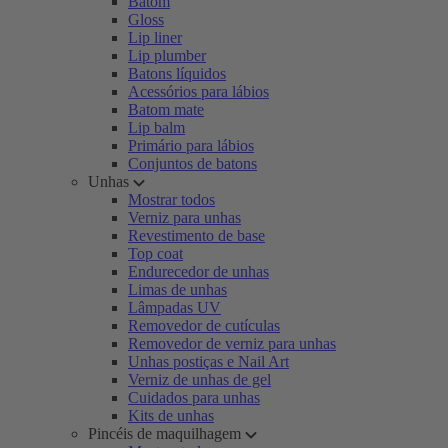
Batom
Gloss
Lip liner
Lip plumber
Batons líquidos
Acessórios para lábios
Batom mate
Lip balm
Primário para lábios
Conjuntos de batons
Unhas
Mostrar todos
Verniz para unhas
Revestimento de base
Top coat
Endurecedor de unhas
Limas de unhas
Lâmpadas UV
Removedor de cutículas
Removedor de verniz para unhas
Unhas postiças e Nail Art
Verniz de unhas de gel
Cuidados para unhas
Kits de unhas
Pincéis de maquilhagem