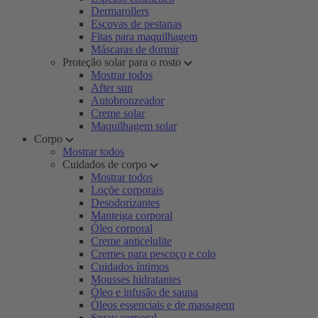
Dermarollers
Escovas de pestanas
Fitas para maquilhagem
Máscaras de dormir
Proteção solar para o rosto
Mostrar todos
After sun
Autobronzeador
Creme solar
Maquilhagem solar
Corpo
Mostrar todos
Cuidados de corpo
Mostrar todos
Loçõe corporais
Desodorizantes
Manteiga corporal
Óleo corporal
Creme anticelulite
Cremes para pescoço e colo
Cuidados íntimos
Mousses hidratantes
Óleo e infusão de sauna
Óleos essenciais e de massagem
Spray corporal