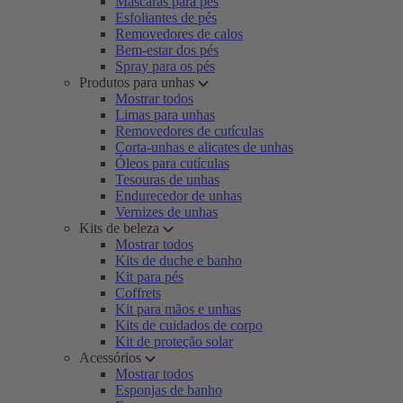
Máscaras para pés
Esfoliantes de pés
Removedores de calos
Bem-estar dos pés
Spray para os pés
Produtos para unhas
Mostrar todos
Limas para unhas
Removedores de cutículas
Corta-unhas e alicates de unhas
Óleos para cutículas
Tesouras de unhas
Endurecedor de unhas
Vernizes de unhas
Kits de beleza
Mostrar todos
Kits de duche e banho
Kit para pés
Coffrets
Kit para mãos e unhas
Kits de cuidados de corpo
Kit de proteção solar
Acessórios
Mostrar todos
Esponjas de banho