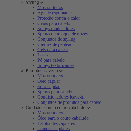
Styling
Mostrar todos
Agente espumante
Proteção contra o calor
Ceras para cabelo
Sprays modeladores
Sprays de retoque de raízes
Conjuntos de styling
Cremes de pentear
Géis para cabelo
Lacas
Pó para cabelo
Sprays texturizantes
Produtos leave-in
Mostrar todos
Óleo capilar
Soro capilar
Sprays para cabelo
Condicionadores leave-in
Conjuntos de produtos para cabelo
Cuidados com o couro cabeludo
Mostrar todos
Óleo para o couro cabeludo
Esfoliantes capilares
Tónicos capilares