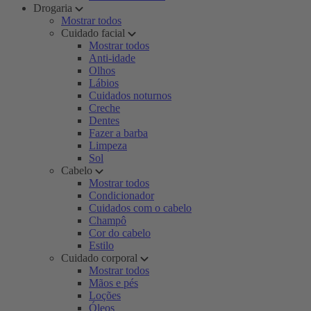
Drogaria
Mostrar todos
Cuidado facial
Mostrar todos
Anti-idade
Olhos
Lábios
Cuidados noturnos
Creche
Dentes
Fazer a barba
Limpeza
Sol
Cabelo
Mostrar todos
Condicionador
Cuidados com o cabelo
Champô
Cor do cabelo
Estilo
Cuidado corporal
Mostrar todos
Mãos e pés
Loções
Óleos