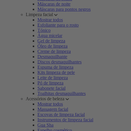
Máscaras de noite
Máscaras para pontos negros
Limpeza facial
Mostrar todos
Esfoliante para o rosto
Tónico
Água micelar
Gel de limpeza
Óleo de limpeza
Creme de limpeza
Desmaquilhante
Discos desmaquilhantes
Espuma de limpeza
Kits limpeza de pele
Leite de limpeza
Pó de limpeza
Sabonete facial
Toalhitas desmaquilhantes
Acessórios de beleza
Mostrar todos
Massagem facial
Escovas de limpeza facial
Instrumentos de limpeza facial
Gua Sha
Espelho cosmético