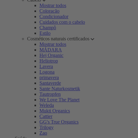
Mostrar todos
Coloração
Condicionador
Cuidados com o cabelo
Champô
Estilo
Cosméticos naturais certificados
Mostrar todos
MÁDARA
Hej Organic
Heliotrop
Lavera
Logona
primavera
Santaverde
Sante Naturkosmetik
Tautropfen
We Love The Planet
Weleda
Mukti Organics
Cattier
GG's True Organics
Trilogy
Zao