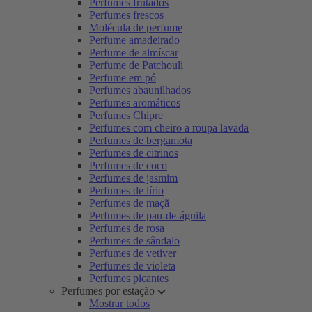
Perfumes frutados
Perfumes frescos
Molécula de perfume
Perfume amadeirado
Perfume de almíscar
Perfume de Patchouli
Perfume em pó
Perfumes abaunilhados
Perfumes aromáticos
Perfumes Chipre
Perfumes com cheiro a roupa lavada
Perfumes de bergamota
Perfumes de citrinos
Perfumes de coco
Perfumes de jasmim
Perfumes de lírio
Perfumes de maçã
Perfumes de pau-de-águila
Perfumes de rosa
Perfumes de sândalo
Perfumes de vetiver
Perfumes de violeta
Perfumes picantes
Perfumes por estação
Mostrar todos