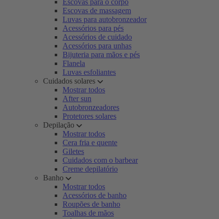
Escovas para o corpo
Escovas de massagem
Luvas para autobronzeador
Acessórios para pés
Acessórios de cuidado
Acessórios para unhas
Bijuteria para mãos e pés
Flanela
Luvas esfoliantes
Cuidados solares
Mostrar todos
After sun
Autobronzeadores
Protetores solares
Depilação
Mostrar todos
Cera fria e quente
Giletes
Cuidados com o barbear
Creme depilatório
Banho
Mostrar todos
Acessórios de banho
Roupões de banho
Toalhas de mãos