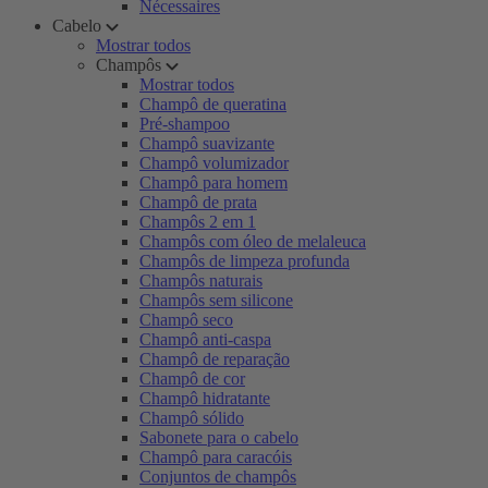
Nécessaires
Cabelo
Mostrar todos
Champôs
Mostrar todos
Champô de queratina
Pré-shampoo
Champô suavizante
Champô volumizador
Champô para homem
Champô de prata
Champôs 2 em 1
Champôs com óleo de melaleuca
Champôs de limpeza profunda
Champôs naturais
Champôs sem silicone
Champô seco
Champô anti-caspa
Champô de reparação
Champô de cor
Champô hidratante
Champô sólido
Sabonete para o cabelo
Champô para caracóis
Conjuntos de champôs