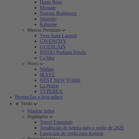
Hugo Boss
Montale
Narciso Rodriguez
Shiseido
Rabanne
Marcas Premium
Yves Saint Laurent
GIVENCHY
GUERLAIN
INITIO Parfums Privés
La Mer
Novo
Widian
IRÄYE
NEST NEW YORK
La Prairie
TYPEBEA
Promoções e best-sellers
☀️ Verão
Mostrar todos
Highlights
Travel Essentials
Tendências de beleza para o verão de 2026
Essenciais de verão para homem
Proteção solar