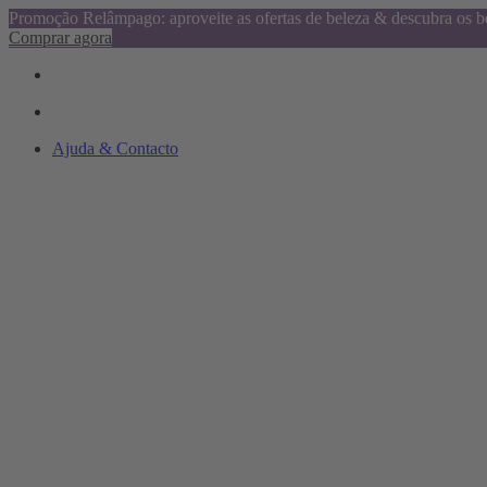
Promoção Relâmpago: aproveite as ofertas de beleza & descubra os be
Comprar agora
Ajuda & Contacto