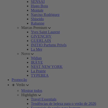
SENSAI
Hugo Boss
Montale
Narciso Rodriguez
Shiseido
Rabanne
Marcas Premium
Yves Saint Laurent
GIVENCHY
GUERLAIN
INITIO Parfums Privés
La Mer
Novo
Widian
IRÄYE
NEST NEW YORK
La Prairie
TYPEBEA
Promoção
☀️ Verão
Mostrar todos
Highlights
Travel Essentials
Tendências de beleza para o verão de 2026
Essenciais de verão para homem