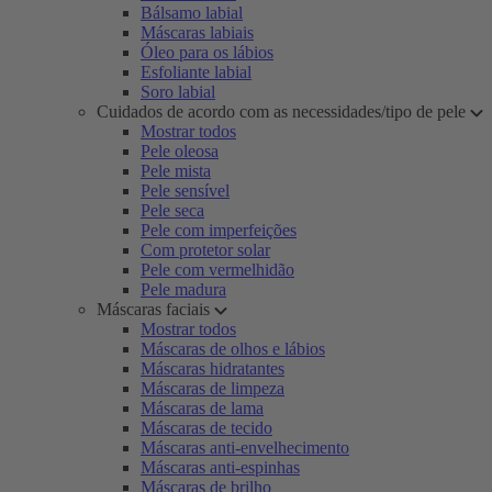
Bálsamo labial
Máscaras labiais
Óleo para os lábios
Esfoliante labial
Soro labial
Cuidados de acordo com as necessidades/tipo de pele
Mostrar todos
Pele oleosa
Pele mista
Pele sensível
Pele seca
Pele com imperfeições
Com protetor solar
Pele com vermelhidão
Pele madura
Máscaras faciais
Mostrar todos
Máscaras de olhos e lábios
Máscaras hidratantes
Máscaras de limpeza
Máscaras de lama
Máscaras de tecido
Máscaras anti-envelhecimento
Máscaras anti-espinhas
Máscaras de brilho