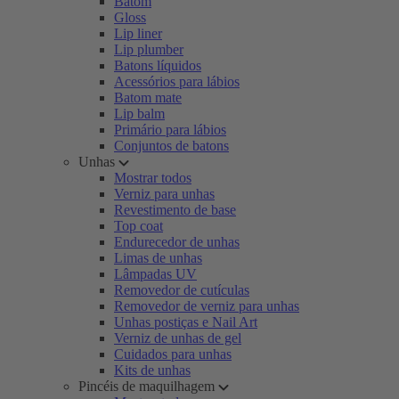
Batom
Gloss
Lip liner
Lip plumber
Batons líquidos
Acessórios para lábios
Batom mate
Lip balm
Primário para lábios
Conjuntos de batons
Unhas
Mostrar todos
Verniz para unhas
Revestimento de base
Top coat
Endurecedor de unhas
Limas de unhas
Lâmpadas UV
Removedor de cutículas
Removedor de verniz para unhas
Unhas postiças e Nail Art
Verniz de unhas de gel
Cuidados para unhas
Kits de unhas
Pincéis de maquilhagem