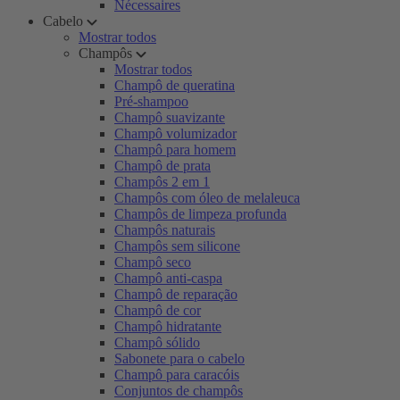
Nécessaires
Cabelo
Mostrar todos
Champôs
Mostrar todos
Champô de queratina
Pré-shampoo
Champô suavizante
Champô volumizador
Champô para homem
Champô de prata
Champôs 2 em 1
Champôs com óleo de melaleuca
Champôs de limpeza profunda
Champôs naturais
Champôs sem silicone
Champô seco
Champô anti-caspa
Champô de reparação
Champô de cor
Champô hidratante
Champô sólido
Sabonete para o cabelo
Champô para caracóis
Conjuntos de champôs