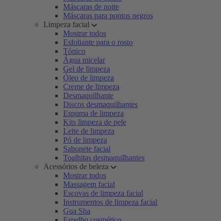
Máscaras de noite
Máscaras para pontos negros
Limpeza facial
Mostrar todos
Esfoliante para o rosto
Tónico
Água micelar
Gel de limpeza
Óleo de limpeza
Creme de limpeza
Desmaquilhante
Discos desmaquilhantes
Espuma de limpeza
Kits limpeza de pele
Leite de limpeza
Pó de limpeza
Sabonete facial
Toalhitas desmaquilhantes
Acessórios de beleza
Mostrar todos
Massagem facial
Escovas de limpeza facial
Instrumentos de limpeza facial
Gua Sha
Espelho cosmético