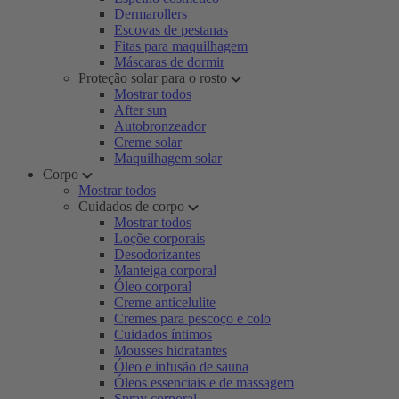
Dermarollers
Escovas de pestanas
Fitas para maquilhagem
Máscaras de dormir
Proteção solar para o rosto
Mostrar todos
After sun
Autobronzeador
Creme solar
Maquilhagem solar
Corpo
Mostrar todos
Cuidados de corpo
Mostrar todos
Loçõe corporais
Desodorizantes
Manteiga corporal
Óleo corporal
Creme anticelulite
Cremes para pescoço e colo
Cuidados íntimos
Mousses hidratantes
Óleo e infusão de sauna
Óleos essenciais e de massagem
Spray corporal