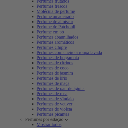
Perfumes frutados
Perfumes frescos
Molécula de perfume
Perfume amadeirado
Perfume de almíscar
Perfume de Patchouli
Perfume em pó
Perfumes abaunilhados
Perfumes aromáticos
Perfumes Chipre
Perfumes com cheiro a roupa lavada
Perfumes de bergamota
Perfumes de citrinos
Perfumes de coco
Perfumes de jasmim
Perfumes de lírio
Perfumes de maçã
Perfumes de pau-de-águila
Perfumes de rosa
Perfumes de sândalo
Perfumes de vetiver
Perfumes de violeta
Perfumes picantes
Perfumes por estação
Mostrar todos