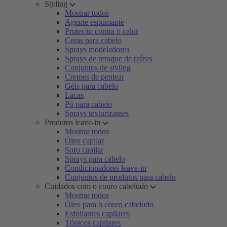
Styling
Mostrar todos
Agente espumante
Proteção contra o calor
Ceras para cabelo
Sprays modeladores
Sprays de retoque de raízes
Conjuntos de styling
Cremes de pentear
Géis para cabelo
Lacas
Pó para cabelo
Sprays texturizantes
Produtos leave-in
Mostrar todos
Óleo capilar
Soro capilar
Sprays para cabelo
Condicionadores leave-in
Conjuntos de produtos para cabelo
Cuidados com o couro cabeludo
Mostrar todos
Óleo para o couro cabeludo
Esfoliantes capilares
Tónicos capilares