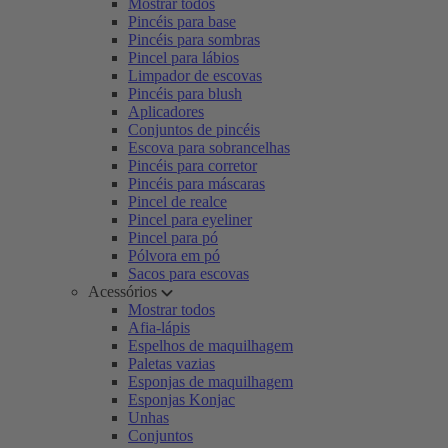
Mostrar todos
Pincéis para base
Pincéis para sombras
Pincel para lábios
Limpador de escovas
Pincéis para blush
Aplicadores
Conjuntos de pincéis
Escova para sobrancelhas
Pincéis para corretor
Pincéis para máscaras
Pincel de realce
Pincel para eyeliner
Pincel para pó
Pólvora em pó
Sacos para escovas
Acessórios
Mostrar todos
Afia-lápis
Espelhos de maquilhagem
Paletas vazias
Esponjas de maquilhagem
Esponjas Konjac
Unhas
Conjuntos