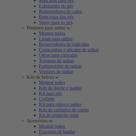
Máscaras para pés
Esfoliantes de pés
Removedores de calos
Bem-estar dos pés
Spray para os pés
Produtos para unhas
Mostrar todos
Limas para unhas
Removedores de cutículas
Corta-unhas e alicates de unhas
Óleos para cutículas
Tesouras de unhas
Endurecedor de unhas
Vernizes de unhas
Kits de beleza
Mostrar todos
Kits de duche e banho
Kit para pés
Coffrets
Kit para mãos e unhas
Kits de cuidados de corpo
Kit de proteção solar
Acessórios
Mostrar todos
Esponjas de banho