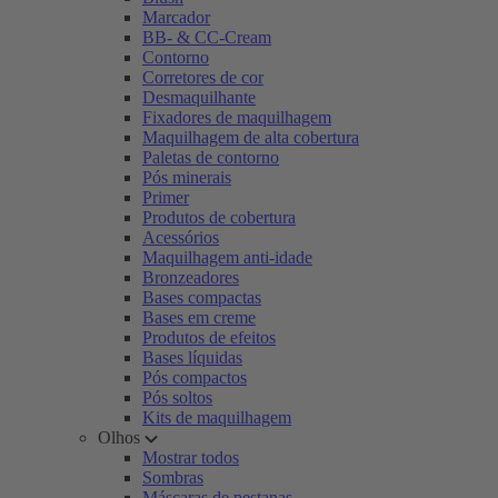
Marcador
BB- & CC-Cream
Contorno
Corretores de cor
Desmaquilhante
Fixadores de maquilhagem
Maquilhagem de alta cobertura
Paletas de contorno
Pós minerais
Primer
Produtos de cobertura
Acessórios
Maquilhagem anti-idade
Bronzeadores
Bases compactas
Bases em creme
Produtos de efeitos
Bases líquidas
Pós compactos
Pós soltos
Kits de maquilhagem
Olhos
Mostrar todos
Sombras
Máscaras de pestanas