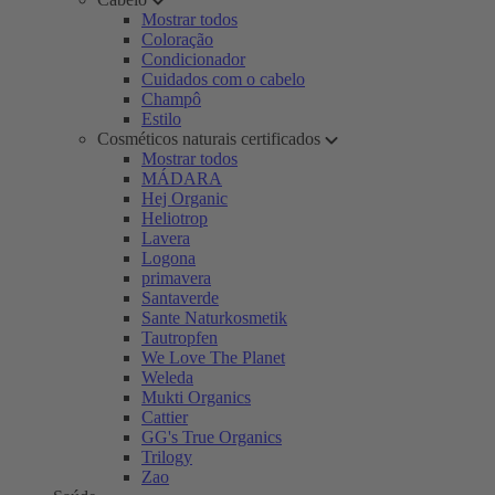
Mostrar todos
Coloração
Condicionador
Cuidados com o cabelo
Champô
Estilo
Cosméticos naturais certificados
Mostrar todos
MÁDARA
Hej Organic
Heliotrop
Lavera
Logona
primavera
Santaverde
Sante Naturkosmetik
Tautropfen
We Love The Planet
Weleda
Mukti Organics
Cattier
GG's True Organics
Trilogy
Zao