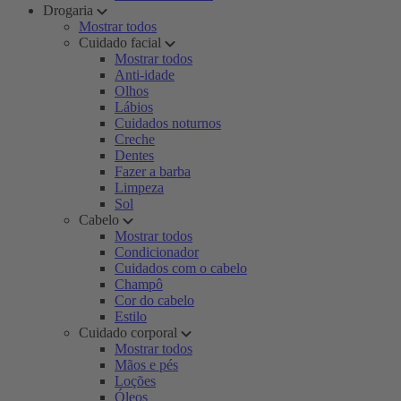
Drogaria
Mostrar todos
Cuidado facial
Mostrar todos
Anti-idade
Olhos
Lábios
Cuidados noturnos
Creche
Dentes
Fazer a barba
Limpeza
Sol
Cabelo
Mostrar todos
Condicionador
Cuidados com o cabelo
Champô
Cor do cabelo
Estilo
Cuidado corporal
Mostrar todos
Mãos e pés
Loções
Óleos