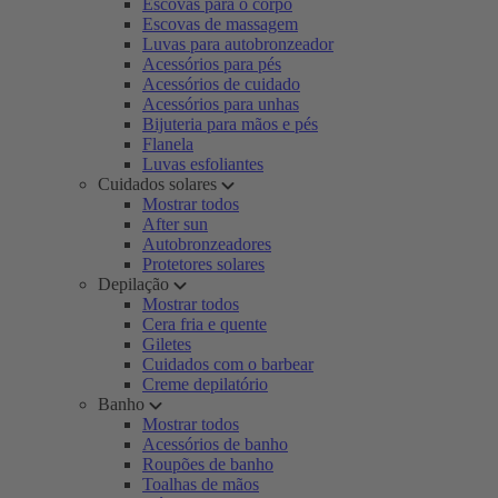
Escovas para o corpo
Escovas de massagem
Luvas para autobronzeador
Acessórios para pés
Acessórios de cuidado
Acessórios para unhas
Bijuteria para mãos e pés
Flanela
Luvas esfoliantes
Cuidados solares
Mostrar todos
After sun
Autobronzeadores
Protetores solares
Depilação
Mostrar todos
Cera fria e quente
Giletes
Cuidados com o barbear
Creme depilatório
Banho
Mostrar todos
Acessórios de banho
Roupões de banho
Toalhas de mãos