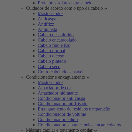
Protetores solares para cabelo
Cuidados de acordo com o tipo de cabelo
Mostrar todos
Anticaspa
Antifrizz
Antiqueda
Cabelo descolorido
Cabelo encaracolado
Cabelo fino e liso
Cabelo normal
Cabelo oleoso
Cabelo pintado
Cabelo seco
Couro cabeludo sensível
Condicionador e enxaguamento
Mostrar todos
Amaciador de cor
Amaciador hidratante
Condicionador anti-caspa
Condicionador anti-frisado
Enxaguamento de resíduos e reparação
Condicionador de volume
Condicionador sólido
Condicionadores para cabelos encaracolados
Máscara capilar e tratamento capilar