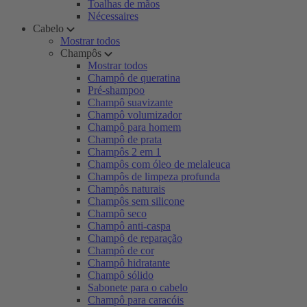
Toalhas de mãos
Nécessaires
Cabelo
Mostrar todos
Champôs
Mostrar todos
Champô de queratina
Pré-shampoo
Champô suavizante
Champô volumizador
Champô para homem
Champô de prata
Champôs 2 em 1
Champôs com óleo de melaleuca
Champôs de limpeza profunda
Champôs naturais
Champôs sem silicone
Champô seco
Champô anti-caspa
Champô de reparação
Champô de cor
Champô hidratante
Champô sólido
Sabonete para o cabelo
Champô para caracóis