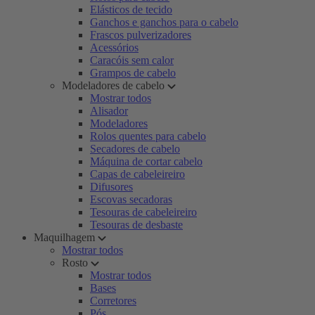
Elásticos de tecido
Ganchos e ganchos para o cabelo
Frascos pulverizadores
Acessórios
Caracóis sem calor
Grampos de cabelo
Modeladores de cabelo
Mostrar todos
Alisador
Modeladores
Rolos quentes para cabelo
Secadores de cabelo
Máquina de cortar cabelo
Capas de cabeleireiro
Difusores
Escovas secadoras
Tesouras de cabeleireiro
Tesouras de desbaste
Maquilhagem
Mostrar todos
Rosto
Mostrar todos
Bases
Corretores
Pós