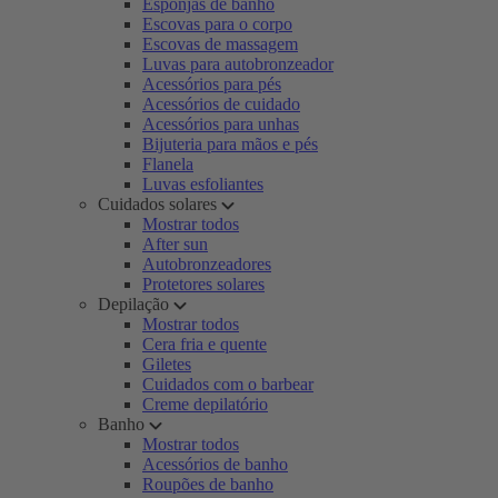
Esponjas de banho
Escovas para o corpo
Escovas de massagem
Luvas para autobronzeador
Acessórios para pés
Acessórios de cuidado
Acessórios para unhas
Bijuteria para mãos e pés
Flanela
Luvas esfoliantes
Cuidados solares
Mostrar todos
After sun
Autobronzeadores
Protetores solares
Depilação
Mostrar todos
Cera fria e quente
Giletes
Cuidados com o barbear
Creme depilatório
Banho
Mostrar todos
Acessórios de banho
Roupões de banho