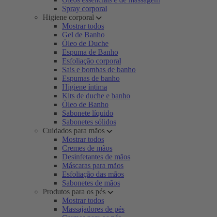
Spray corporal
Higiene corporal
Mostrar todos
Gel de Banho
Óleo de Duche
Espuma de Banho
Esfoliação corporal
Sais e bombas de banho
Espumas de banho
Higiene íntima
Kits de duche e banho
Óleo de Banho
Sabonete líquido
Sabonetes sólidos
Cuidados para mãos
Mostrar todos
Cremes de mãos
Desinfetantes de mãos
Máscaras para mãos
Esfoliação das mãos
Sabonetes de mãos
Produtos para os pés
Mostrar todos
Massajadores de pés