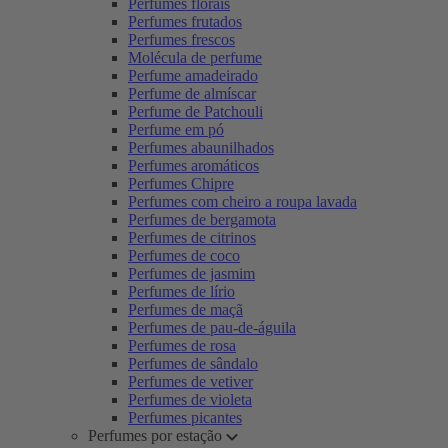
Perfumes florais
Perfumes frutados
Perfumes frescos
Molécula de perfume
Perfume amadeirado
Perfume de almíscar
Perfume de Patchouli
Perfume em pó
Perfumes abaunilhados
Perfumes aromáticos
Perfumes Chipre
Perfumes com cheiro a roupa lavada
Perfumes de bergamota
Perfumes de citrinos
Perfumes de coco
Perfumes de jasmim
Perfumes de lírio
Perfumes de maçã
Perfumes de pau-de-águila
Perfumes de rosa
Perfumes de sândalo
Perfumes de vetiver
Perfumes de violeta
Perfumes picantes
Perfumes por estação