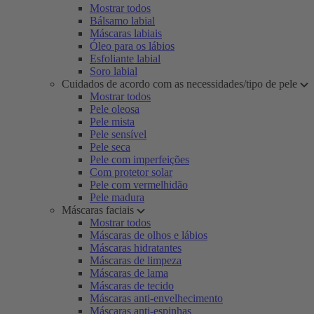
Mostrar todos
Bálsamo labial
Máscaras labiais
Óleo para os lábios
Esfoliante labial
Soro labial
Cuidados de acordo com as necessidades/tipo de pele
Mostrar todos
Pele oleosa
Pele mista
Pele sensível
Pele seca
Pele com imperfeições
Com protetor solar
Pele com vermelhidão
Pele madura
Máscaras faciais
Mostrar todos
Máscaras de olhos e lábios
Máscaras hidratantes
Máscaras de limpeza
Máscaras de lama
Máscaras de tecido
Máscaras anti-envelhecimento
Máscaras anti-espinhas