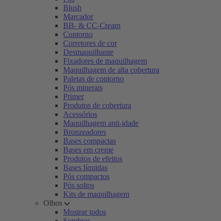
Blush
Marcador
BB- & CC-Cream
Contorno
Corretores de cor
Desmaquilhante
Fixadores de maquilhagem
Maquilhagem de alta cobertura
Paletas de contorno
Pós minerais
Primer
Produtos de cobertura
Acessórios
Maquilhagem anti-idade
Bronzeadores
Bases compactas
Bases em creme
Produtos de efeitos
Bases líquidas
Pós compactos
Pós soltos
Kits de maquilhagem
Olhos
Mostrar todos
Sombras