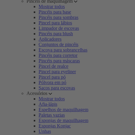
Pincéis de maquilhagem
Mostrar todos
Pincéis para base
Pincéis para sombras
Pincel para lábios
Limpador de escovas
Pincéis para blush
Aplicadores
Conjuntos de pincéis
Escova para sobrancelhas
Pincéis para corretor
Pincéis para máscaras
Pincel de realce
Pincel para eyeliner
Pincel para pó
Pólvora em pó
Sacos para escovas
Acessórios
Mostrar todos
Afia-lápis
Espelhos de maquilhagem
Paletas vazias
Esponjas de maquilhagem
Esponjas Konjac
Unhas