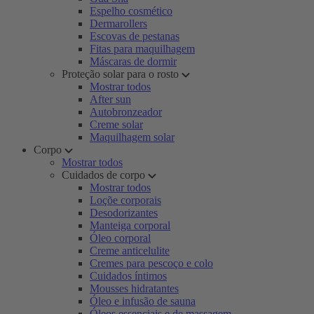
Espelho cosmético
Dermarollers
Escovas de pestanas
Fitas para maquilhagem
Máscaras de dormir
Proteção solar para o rosto
Mostrar todos
After sun
Autobronzeador
Creme solar
Maquilhagem solar
Corpo
Mostrar todos
Cuidados de corpo
Mostrar todos
Loçõe corporais
Desodorizantes
Manteiga corporal
Óleo corporal
Creme anticelulite
Cremes para pescoço e colo
Cuidados íntimos
Mousses hidratantes
Óleo e infusão de sauna
Óleos essenciais e de massagem