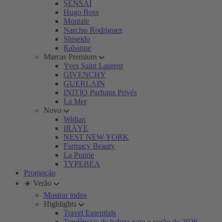
SENSAI
Hugo Boss
Montale
Narciso Rodriguez
Shiseido
Rabanne
Marcas Premium
Yves Saint Laurent
GIVENCHY
GUERLAIN
INITIO Parfums Privés
La Mer
Novo
Widian
IRÄYE
NEST NEW YORK
Farmacy Beauty
La Prairie
TYPEBEA
Promoção
☀️ Verão
Mostrar todos
Highlights
Travel Essentials
Tendências de beleza para o verão de 2026