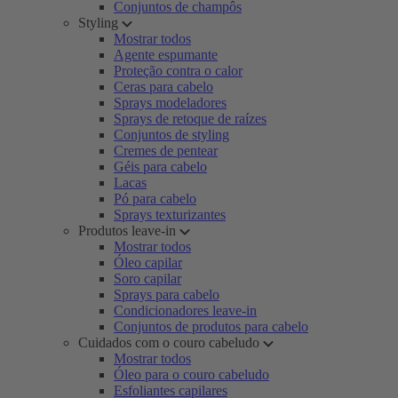
Conjuntos de champôs
Styling
Mostrar todos
Agente espumante
Proteção contra o calor
Ceras para cabelo
Sprays modeladores
Sprays de retoque de raízes
Conjuntos de styling
Cremes de pentear
Géis para cabelo
Lacas
Pó para cabelo
Sprays texturizantes
Produtos leave-in
Mostrar todos
Óleo capilar
Soro capilar
Sprays para cabelo
Condicionadores leave-in
Conjuntos de produtos para cabelo
Cuidados com o couro cabeludo
Mostrar todos
Óleo para o couro cabeludo
Esfoliantes capilares