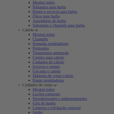
Mostrar todos
Bálsamos para barba
Pentes e escovas para barba
Óleos para barba
Aparadores de barba
Sabonetes e champôs para barba
Cabelo
Mostrar todos
Champôs
Pomadas modeladoras
Penteados
Tratamentos antiqueda
Cremes para cabelo
Cuidados de cabelo
Escovas e pentes
Gel para o cabelo
Máquina de cortar cabelo
Pastas modeladoras
Cuidados de corpo
Mostrar todos
Loções corporais
Desodorizantes e antitranspirantes
Géis de banho
Limpeza e esfoliação corporal
Sabão