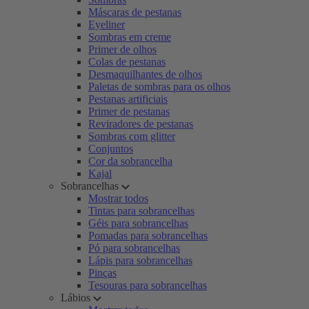
Máscaras de pestanas
Eyeliner
Sombras em creme
Primer de olhos
Colas de pestanas
Desmaquilhantes de olhos
Paletas de sombras para os olhos
Pestanas artificiais
Primer de pestanas
Reviradores de pestanas
Sombras com glitter
Conjuntos
Cor da sobrancelha
Kajal
Sobrancelhas
Mostrar todos
Tintas para sobrancelhas
Géis para sobrancelhas
Pomadas para sobrancelhas
Pó para sobrancelhas
Lápis para sobrancelhas
Pinças
Tesouras para sobrancelhas
Lábios