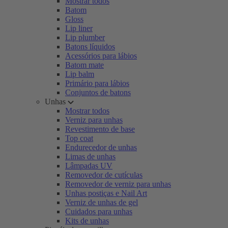
Mostrar todos
Batom
Gloss
Lip liner
Lip plumber
Batons líquidos
Acessórios para lábios
Batom mate
Lip balm
Primário para lábios
Conjuntos de batons
Unhas
Mostrar todos
Verniz para unhas
Revestimento de base
Top coat
Endurecedor de unhas
Limas de unhas
Lâmpadas UV
Removedor de cutículas
Removedor de verniz para unhas
Unhas postiças e Nail Art
Verniz de unhas de gel
Cuidados para unhas
Kits de unhas