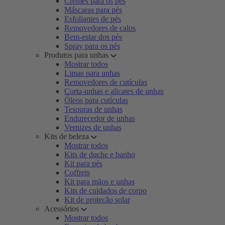
Cremes para os pés
Máscaras para pés
Esfoliantes de pés
Removedores de calos
Bem-estar dos pés
Spray para os pés
Produtos para unhas
Mostrar todos
Limas para unhas
Removedores de cutículas
Corta-unhas e alicates de unhas
Óleos para cutículas
Tesouras de unhas
Endurecedor de unhas
Vernizes de unhas
Kits de beleza
Mostrar todos
Kits de duche e banho
Kit para pés
Coffrets
Kit para mãos e unhas
Kits de cuidados de corpo
Kit de proteção solar
Acessórios
Mostrar todos