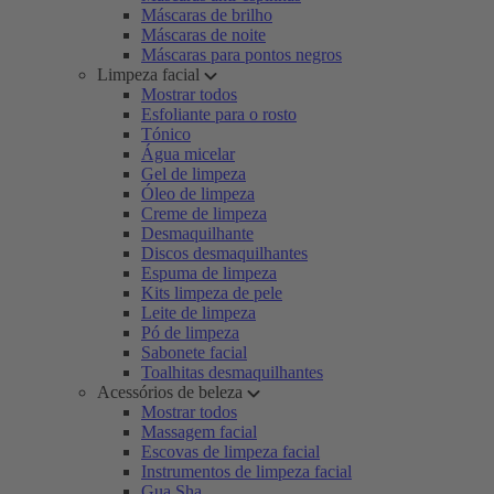
Máscaras de brilho
Máscaras de noite
Máscaras para pontos negros
Limpeza facial
Mostrar todos
Esfoliante para o rosto
Tónico
Água micelar
Gel de limpeza
Óleo de limpeza
Creme de limpeza
Desmaquilhante
Discos desmaquilhantes
Espuma de limpeza
Kits limpeza de pele
Leite de limpeza
Pó de limpeza
Sabonete facial
Toalhitas desmaquilhantes
Acessórios de beleza
Mostrar todos
Massagem facial
Escovas de limpeza facial
Instrumentos de limpeza facial
Gua Sha