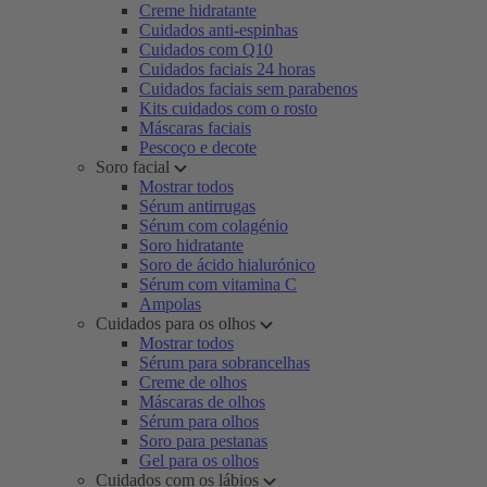
Creme hidratante
Cuidados anti-espinhas
Cuidados com Q10
Cuidados faciais 24 horas
Cuidados faciais sem parabenos
Kits cuidados com o rosto
Máscaras faciais
Pescoço e decote
Soro facial
Mostrar todos
Sérum antirrugas
Sérum com colagénio
Soro hidratante
Soro de ácido hialurónico
Sérum com vitamina C
Ampolas
Cuidados para os olhos
Mostrar todos
Sérum para sobrancelhas
Creme de olhos
Máscaras de olhos
Sérum para olhos
Soro para pestanas
Gel para os olhos
Cuidados com os lábios