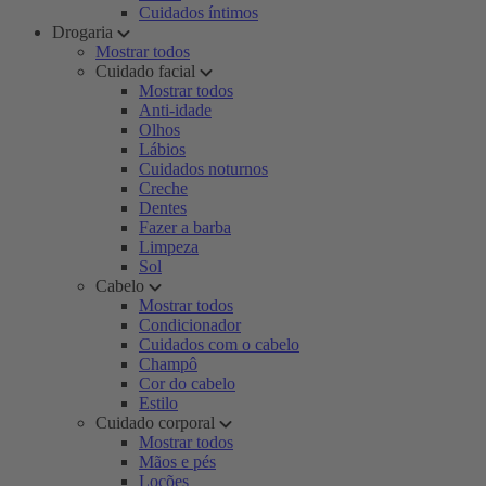
Cuidados íntimos
Drogaria
Mostrar todos
Cuidado facial
Mostrar todos
Anti-idade
Olhos
Lábios
Cuidados noturnos
Creche
Dentes
Fazer a barba
Limpeza
Sol
Cabelo
Mostrar todos
Condicionador
Cuidados com o cabelo
Champô
Cor do cabelo
Estilo
Cuidado corporal
Mostrar todos
Mãos e pés
Loções