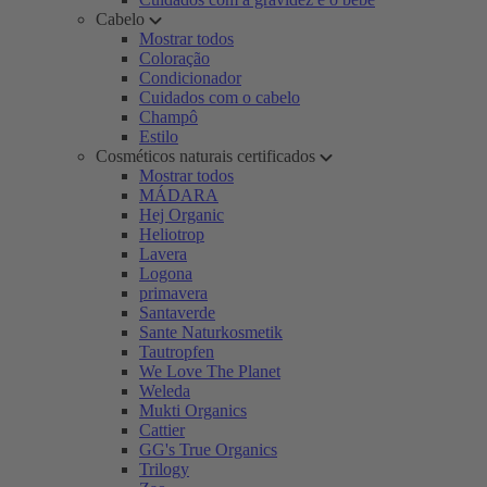
Cabelo
Mostrar todos
Coloração
Condicionador
Cuidados com o cabelo
Champô
Estilo
Cosméticos naturais certificados
Mostrar todos
MÁDARA
Hej Organic
Heliotrop
Lavera
Logona
primavera
Santaverde
Sante Naturkosmetik
Tautropfen
We Love The Planet
Weleda
Mukti Organics
Cattier
GG's True Organics
Trilogy