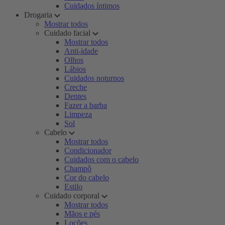
Cuidados íntimos
Drogaria
Mostrar todos
Cuidado facial
Mostrar todos
Anti-idade
Olhos
Lábios
Cuidados noturnos
Creche
Dentes
Fazer a barba
Limpeza
Sol
Cabelo
Mostrar todos
Condicionador
Cuidados com o cabelo
Champô
Cor do cabelo
Estilo
Cuidado corporal
Mostrar todos
Mãos e pés
Loções