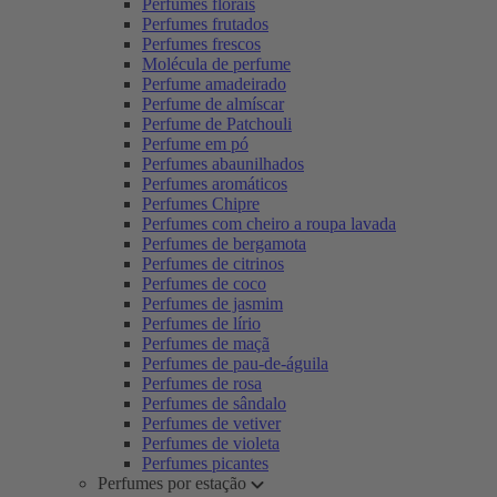
Perfumes florais
Perfumes frutados
Perfumes frescos
Molécula de perfume
Perfume amadeirado
Perfume de almíscar
Perfume de Patchouli
Perfume em pó
Perfumes abaunilhados
Perfumes aromáticos
Perfumes Chipre
Perfumes com cheiro a roupa lavada
Perfumes de bergamota
Perfumes de citrinos
Perfumes de coco
Perfumes de jasmim
Perfumes de lírio
Perfumes de maçã
Perfumes de pau-de-águila
Perfumes de rosa
Perfumes de sândalo
Perfumes de vetiver
Perfumes de violeta
Perfumes picantes
Perfumes por estação