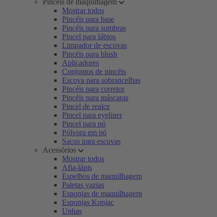
Pincéis de maquilhagem
Mostrar todos
Pincéis para base
Pincéis para sombras
Pincel para lábios
Limpador de escovas
Pincéis para blush
Aplicadores
Conjuntos de pincéis
Escova para sobrancelhas
Pincéis para corretor
Pincéis para máscaras
Pincel de realce
Pincel para eyeliner
Pincel para pó
Pólvora em pó
Sacos para escovas
Acessórios
Mostrar todos
Afia-lápis
Espelhos de maquilhagem
Paletas vazias
Esponjas de maquilhagem
Esponjas Konjac
Unhas