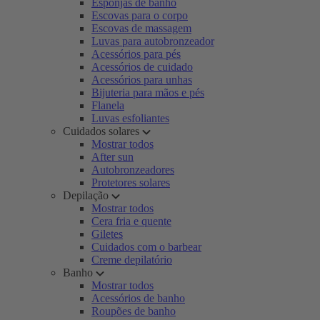
Esponjas de banho
Escovas para o corpo
Escovas de massagem
Luvas para autobronzeador
Acessórios para pés
Acessórios de cuidado
Acessórios para unhas
Bijuteria para mãos e pés
Flanela
Luvas esfoliantes
Cuidados solares
Mostrar todos
After sun
Autobronzeadores
Protetores solares
Depilação
Mostrar todos
Cera fria e quente
Giletes
Cuidados com o barbear
Creme depilatório
Banho
Mostrar todos
Acessórios de banho
Roupões de banho