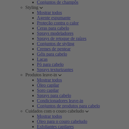
Conjuntos de champôs
Styling
Mostrar todos
Agente espumante
Proteção contra o calor
Ceras para cabelo
Sprays modeladores
Sprays de retoque de raízes
Conjuntos de styling
Cremes de pentear
Géis para cabelo
Lacas
Pó para cabelo
Sprays texturizantes
Produtos leave-in
Mostrar todos
Óleo capilar
Soro capilar
Sprays para cabelo
Condicionadores leave-in
Conjuntos de produtos para cabelo
Cuidados com o couro cabeludo
Mostrar todos
Óleo para o couro cabeludo
Esfoliantes capilares