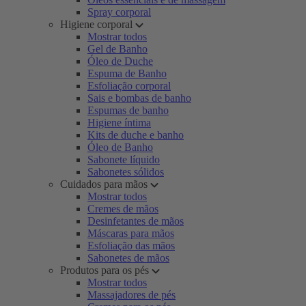
Spray corporal
Higiene corporal
Mostrar todos
Gel de Banho
Óleo de Duche
Espuma de Banho
Esfoliação corporal
Sais e bombas de banho
Espumas de banho
Higiene íntima
Kits de duche e banho
Óleo de Banho
Sabonete líquido
Sabonetes sólidos
Cuidados para mãos
Mostrar todos
Cremes de mãos
Desinfetantes de mãos
Máscaras para mãos
Esfoliação das mãos
Sabonetes de mãos
Produtos para os pés
Mostrar todos
Massajadores de pés