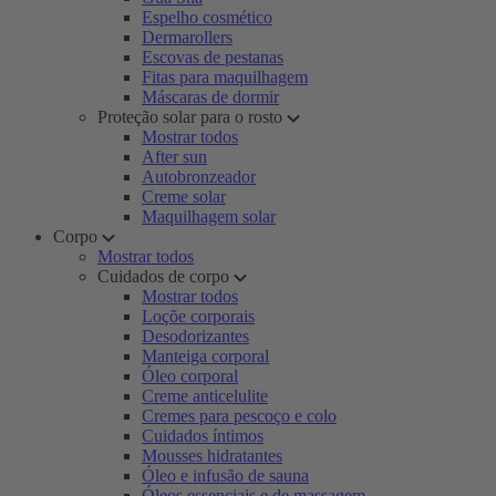
Espelho cosmético
Dermarollers
Escovas de pestanas
Fitas para maquilhagem
Máscaras de dormir
Proteção solar para o rosto
Mostrar todos
After sun
Autobronzeador
Creme solar
Maquilhagem solar
Corpo
Mostrar todos
Cuidados de corpo
Mostrar todos
Loçõe corporais
Desodorizantes
Manteiga corporal
Óleo corporal
Creme anticelulite
Cremes para pescoço e colo
Cuidados íntimos
Mousses hidratantes
Óleo e infusão de sauna
Óleos essenciais e de massagem