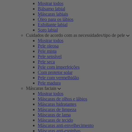
Mostrar todos
Bálsamo labial
Máscaras labiais
Óleo para os lábios
Esfoliante labial
Soro labial
Cuidados de acordo com as necessidades/tipo de pele
Mostrar todos
Pele oleosa
Pele mista
Pele sensível
Pele seca
Pele com imperfeições
Com protetor solar
Pele com vermelhidão
Pele madura
Máscaras faciais
Mostrar todos
Máscaras de olhos e lábios
Máscaras hidratantes
Máscaras de limpeza
Máscaras de lama
Máscaras de tecido
Máscaras anti-envelhecimento
Máscaras anti-espinhas