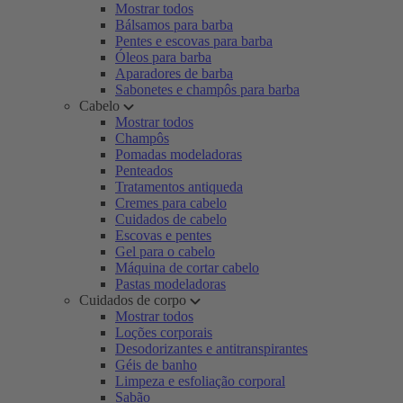
Mostrar todos
Bálsamos para barba
Pentes e escovas para barba
Óleos para barba
Aparadores de barba
Sabonetes e champôs para barba
Cabelo
Mostrar todos
Champôs
Pomadas modeladoras
Penteados
Tratamentos antiqueda
Cremes para cabelo
Cuidados de cabelo
Escovas e pentes
Gel para o cabelo
Máquina de cortar cabelo
Pastas modeladoras
Cuidados de corpo
Mostrar todos
Loções corporais
Desodorizantes e antitranspirantes
Géis de banho
Limpeza e esfoliação corporal
Sabão