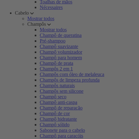
Toalhas de mãos
Nécessaires
Cabelo
Mostrar todos
Champôs
Mostrar todos
Champô de queratina
Pré-shampoo
Champô suavizante
Champô volumizador
Champô para homem
Champô de prata
Champôs 2 em 1
Champôs com óleo de melaleuca
Champôs de limpeza profunda
Champôs naturais
Champôs sem silicone
Champô seco
Champô anti-caspa
Champô de reparação
Champô de cor
Champô hidratante
Champô sólido
Sabonete para o cabelo
Champô para caracóis