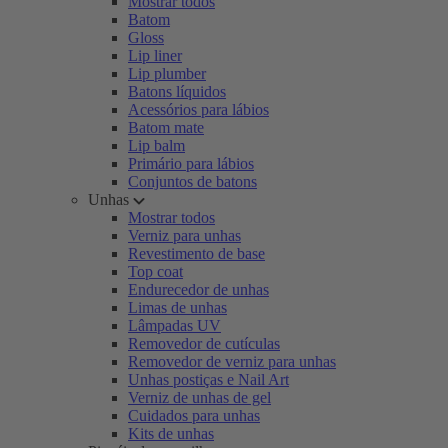
Mostrar todos
Batom
Gloss
Lip liner
Lip plumber
Batons líquidos
Acessórios para lábios
Batom mate
Lip balm
Primário para lábios
Conjuntos de batons
Unhas
Mostrar todos
Verniz para unhas
Revestimento de base
Top coat
Endurecedor de unhas
Limas de unhas
Lâmpadas UV
Removedor de cutículas
Removedor de verniz para unhas
Unhas postiças e Nail Art
Verniz de unhas de gel
Cuidados para unhas
Kits de unhas