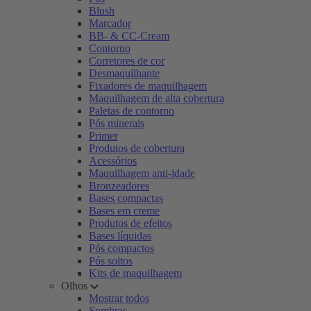
Blush
Marcador
BB- & CC-Cream
Contorno
Corretores de cor
Desmaquilhante
Fixadores de maquilhagem
Maquilhagem de alta cobertura
Paletas de contorno
Pós minerais
Primer
Produtos de cobertura
Acessórios
Maquilhagem anti-idade
Bronzeadores
Bases compactas
Bases em creme
Produtos de efeitos
Bases líquidas
Pós compactos
Pós soltos
Kits de maquilhagem
Olhos
Mostrar todos
Sombras