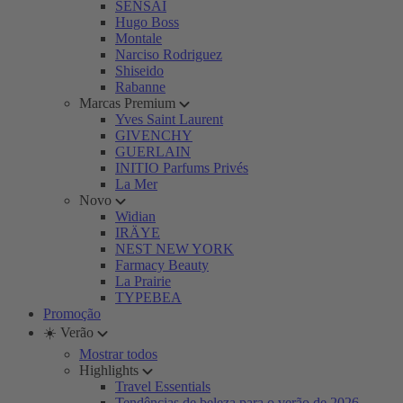
SENSAI
Hugo Boss
Montale
Narciso Rodriguez
Shiseido
Rabanne
Marcas Premium
Yves Saint Laurent
GIVENCHY
GUERLAIN
INITIO Parfums Privés
La Mer
Novo
Widian
IRÄYE
NEST NEW YORK
Farmacy Beauty
La Prairie
TYPEBEA
Promoção
☀️ Verão
Mostrar todos
Highlights
Travel Essentials
Tendências de beleza para o verão de 2026