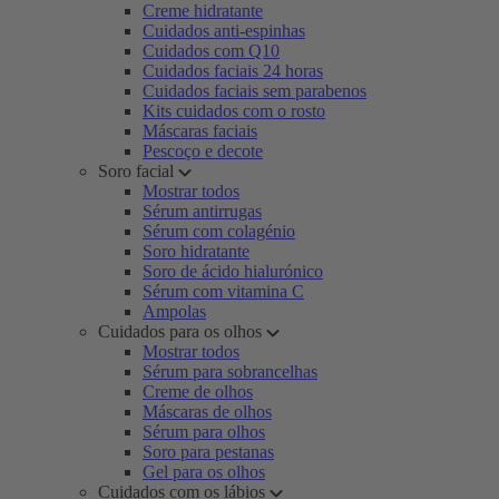
Creme hidratante
Cuidados anti-espinhas
Cuidados com Q10
Cuidados faciais 24 horas
Cuidados faciais sem parabenos
Kits cuidados com o rosto
Máscaras faciais
Pescoço e decote
Soro facial
Mostrar todos
Sérum antirrugas
Sérum com colagénio
Soro hidratante
Soro de ácido hialurónico
Sérum com vitamina C
Ampolas
Cuidados para os olhos
Mostrar todos
Sérum para sobrancelhas
Creme de olhos
Máscaras de olhos
Sérum para olhos
Soro para pestanas
Gel para os olhos
Cuidados com os lábios