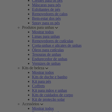
Cremes para os pés
Máscaras para pés
Esfoliantes de pés
Removedores de calos
Bem-estar dos pés
Spray para os pés
Produtos para unhas
Mostrar todos
Limas para unhas
Removedores de cutículas
Corta-unhas e alicates de unhas
Óleos para cutículas
Tesouras de unhas
Endurecedor de unhas
Vernizes de unhas
Kits de beleza
Mostrar todos
Kits de duche e banho
Kit para pés
Coffrets
Kit para mãos e unhas
Kits de cuidados de corpo
Kit de proteção solar
Acessórios
Mostrar todos