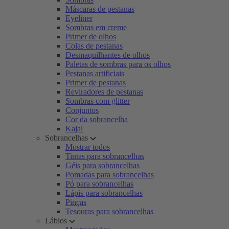
Máscaras de pestanas
Eyeliner
Sombras em creme
Primer de olhos
Colas de pestanas
Desmaquilhantes de olhos
Paletas de sombras para os olhos
Pestanas artificiais
Primer de pestanas
Reviradores de pestanas
Sombras com glitter
Conjuntos
Cor da sobrancelha
Kajal
Sobrancelhas
Mostrar todos
Tintas para sobrancelhas
Géis para sobrancelhas
Pomadas para sobrancelhas
Pó para sobrancelhas
Lápis para sobrancelhas
Pinças
Tesouras para sobrancelhas
Lábios