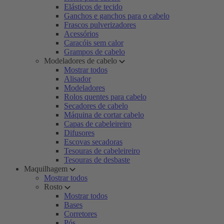
Elásticos de tecido
Ganchos e ganchos para o cabelo
Frascos pulverizadores
Acessórios
Caracóis sem calor
Grampos de cabelo
Modeladores de cabelo
Mostrar todos
Alisador
Modeladores
Rolos quentes para cabelo
Secadores de cabelo
Máquina de cortar cabelo
Capas de cabeleireiro
Difusores
Escovas secadoras
Tesouras de cabeleireiro
Tesouras de desbaste
Maquilhagem
Mostrar todos
Rosto
Mostrar todos
Bases
Corretores
Pós