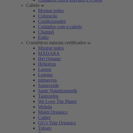
Cabelo
Mostrar todos
Coloração
Condicionador
Cuidados com o cabelo
Champô
Estilo
Cosméticos naturais certificados
Mostrar todos
MÁDARA
Hej Organic
Heliotrop
Lavera
Logona
primavera
Santaverde
Sante Naturkosmetik
Tautropfen
We Love The Planet
Weleda
Mukti Organics
Cattier
GG's True Organics
Trilogy