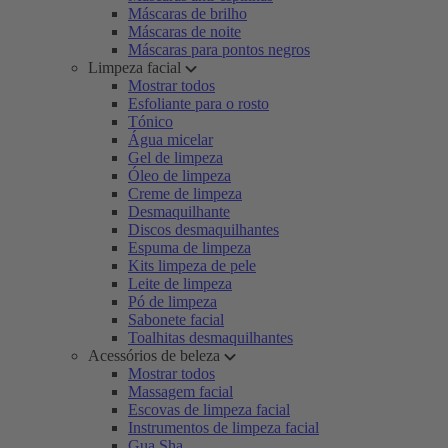
Máscaras de brilho
Máscaras de noite
Máscaras para pontos negros
Limpeza facial
Mostrar todos
Esfoliante para o rosto
Tónico
Água micelar
Gel de limpeza
Óleo de limpeza
Creme de limpeza
Desmaquilhante
Discos desmaquilhantes
Espuma de limpeza
Kits limpeza de pele
Leite de limpeza
Pó de limpeza
Sabonete facial
Toalhitas desmaquilhantes
Acessórios de beleza
Mostrar todos
Massagem facial
Escovas de limpeza facial
Instrumentos de limpeza facial
Gua Sha