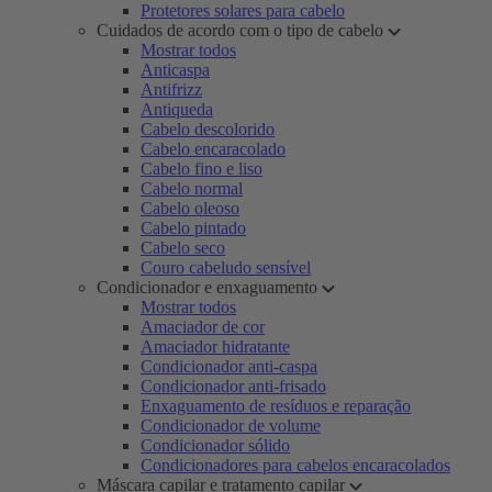
Protetores solares para cabelo
Cuidados de acordo com o tipo de cabelo
Mostrar todos
Anticaspa
Antifrizz
Antiqueda
Cabelo descolorido
Cabelo encaracolado
Cabelo fino e liso
Cabelo normal
Cabelo oleoso
Cabelo pintado
Cabelo seco
Couro cabeludo sensível
Condicionador e enxaguamento
Mostrar todos
Amaciador de cor
Amaciador hidratante
Condicionador anti-caspa
Condicionador anti-frisado
Enxaguamento de resíduos e reparação
Condicionador de volume
Condicionador sólido
Condicionadores para cabelos encaracolados
Máscara capilar e tratamento capilar