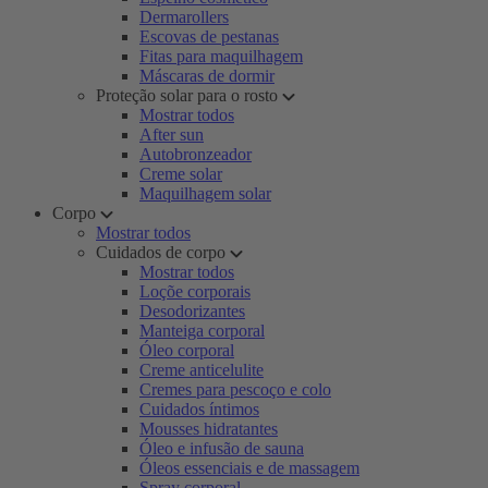
Dermarollers
Escovas de pestanas
Fitas para maquilhagem
Máscaras de dormir
Proteção solar para o rosto
Mostrar todos
After sun
Autobronzeador
Creme solar
Maquilhagem solar
Corpo
Mostrar todos
Cuidados de corpo
Mostrar todos
Loçõe corporais
Desodorizantes
Manteiga corporal
Óleo corporal
Creme anticelulite
Cremes para pescoço e colo
Cuidados íntimos
Mousses hidratantes
Óleo e infusão de sauna
Óleos essenciais e de massagem
Spray corporal