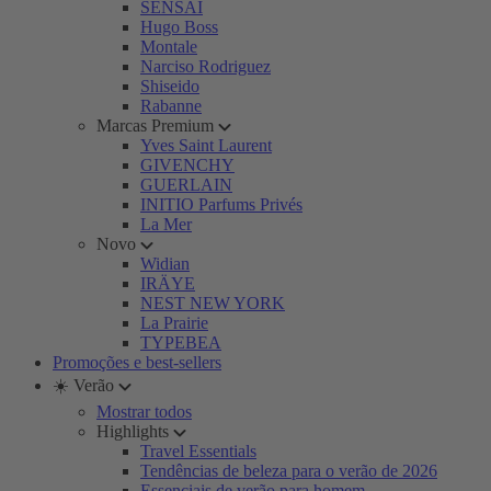
SENSAI
Hugo Boss
Montale
Narciso Rodriguez
Shiseido
Rabanne
Marcas Premium
Yves Saint Laurent
GIVENCHY
GUERLAIN
INITIO Parfums Privés
La Mer
Novo
Widian
IRÄYE
NEST NEW YORK
La Prairie
TYPEBEA
Promoções e best-sellers
☀️ Verão
Mostrar todos
Highlights
Travel Essentials
Tendências de beleza para o verão de 2026
Essenciais de verão para homem