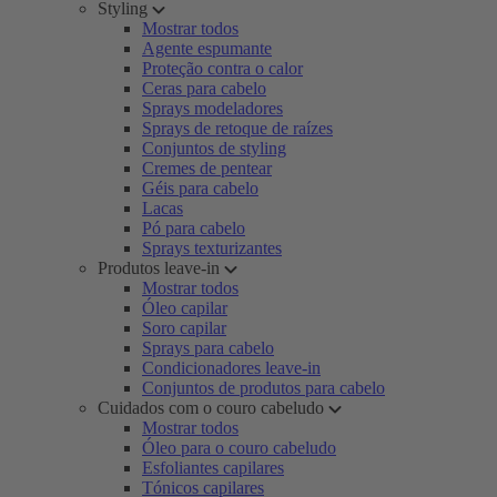
Styling
Mostrar todos
Agente espumante
Proteção contra o calor
Ceras para cabelo
Sprays modeladores
Sprays de retoque de raízes
Conjuntos de styling
Cremes de pentear
Géis para cabelo
Lacas
Pó para cabelo
Sprays texturizantes
Produtos leave-in
Mostrar todos
Óleo capilar
Soro capilar
Sprays para cabelo
Condicionadores leave-in
Conjuntos de produtos para cabelo
Cuidados com o couro cabeludo
Mostrar todos
Óleo para o couro cabeludo
Esfoliantes capilares
Tónicos capilares