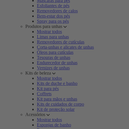
Máscaras para pés
Esfoliantes de pés
Removedores de calos
Bem-estar dos pés
Spray para os pés
Produtos para unhas
Mostrar todos
Limas para unhas
Removedores de cutículas
Corta-unhas e alicates de unhas
Óleos para cutículas
Tesouras de unhas
Endurecedor de unhas
Vernizes de unhas
Kits de beleza
Mostrar todos
Kits de duche e banho
Kit para pés
Coffrets
Kit para mãos e unhas
Kits de cuidados de corpo
Kit de proteção solar
Acessórios
Mostrar todos
Esponjas de banho