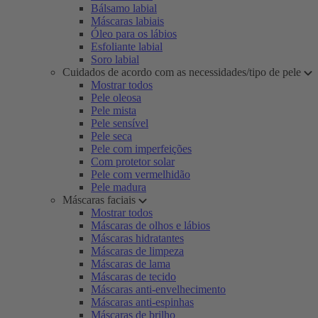
Bálsamo labial
Máscaras labiais
Óleo para os lábios
Esfoliante labial
Soro labial
Cuidados de acordo com as necessidades/tipo de pele
Mostrar todos
Pele oleosa
Pele mista
Pele sensível
Pele seca
Pele com imperfeições
Com protetor solar
Pele com vermelhidão
Pele madura
Máscaras faciais
Mostrar todos
Máscaras de olhos e lábios
Máscaras hidratantes
Máscaras de limpeza
Máscaras de lama
Máscaras de tecido
Máscaras anti-envelhecimento
Máscaras anti-espinhas
Máscaras de brilho