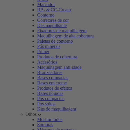
Marcador
BB- & CC-Cream
Contorno
Corretores de cor
Desmaquilhante
Fixadores de maquilhagem
Maquilhagem de alta cobertura
Paletas de contorno
Pós minerais
Primer
Produtos de cobertura
Acessórios
Maquilhagem anti-idade
Bronzeadores
Bases compactas
Bases em creme
Produtos de efeitos
Bases líquidas
Pós compactos
Pós soltos
Kits de maquilhagem
Olhos
Mostrar todos
Sombras
Máscaras de pestanas