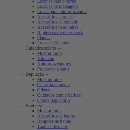
Escovas para o corpo
Escovas de massagem
Luvas para autobronzeador
Acessórios para pés
Acessórios de cuidado
Acessórios para unhas
Bijuteria para mãos e pés
Flanela
Luvas esfoliantes
Cuidados solares
Mostrar todos
After sun
Autobronzeadores
Protetores solares
Depilação
Mostrar todos
Cera fria e quente
Giletes
Cuidados com o barbear
Creme depilatório
Banho
Mostrar todos
Acessórios de banho
Roupões de banho
Toalhas de mãos