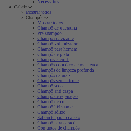
Nécessaires
Cabelo
Mostrar todos
Champôs
Mostrar todos
Champô de queratina
Pré-shampoo
Champô suavizante
Champô volumizador
Champô para homem
Champô de prata
Champôs 2 em 1
Champôs com óleo de melaleuca
Champôs de limpeza profunda
Champôs naturais
Champôs sem silicone
Champô seco
Champô anti-caspa
Champô de reparação
Champô de cor
Champô hidratante
Champô sólido
Sabonete para o cabelo
Champô para caracóis
Conjuntos de champôs