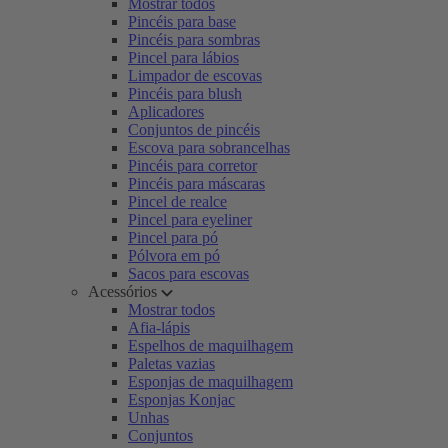
Mostrar todos
Pincéis para base
Pincéis para sombras
Pincel para lábios
Limpador de escovas
Pincéis para blush
Aplicadores
Conjuntos de pincéis
Escova para sobrancelhas
Pincéis para corretor
Pincéis para máscaras
Pincel de realce
Pincel para eyeliner
Pincel para pó
Pólvora em pó
Sacos para escovas
Acessórios
Mostrar todos
Afia-lápis
Espelhos de maquilhagem
Paletas vazias
Esponjas de maquilhagem
Esponjas Konjac
Unhas
Conjuntos