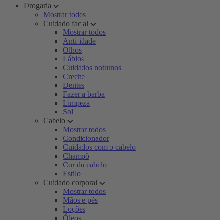
Drogaria
Mostrar todos
Cuidado facial
Mostrar todos
Anti-idade
Olhos
Lábios
Cuidados noturnos
Creche
Dentes
Fazer a barba
Limpeza
Sol
Cabelo
Mostrar todos
Condicionador
Cuidados com o cabelo
Champô
Cor do cabelo
Estilo
Cuidado corporal
Mostrar todos
Mãos e pés
Loções
Óleos