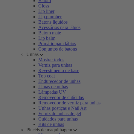
Batom
Gloss
Lip liner
Lip plumber
Batons líquidos
Acessórios para lábios
Batom mate
Lip balm
Primário para lábios
Conjuntos de batons
Unhas
Mostrar todos
Verniz para unhas
Revestimento de base
Top coat
Endurecedor de unhas
Limas de unhas
Lâmpadas UV
Removedor de cutículas
Removedor de verniz para unhas
Unhas postiças e Nail Art
Verniz de unhas de gel
Cuidados para unhas
Kits de unhas
Pincéis de maquilhagem