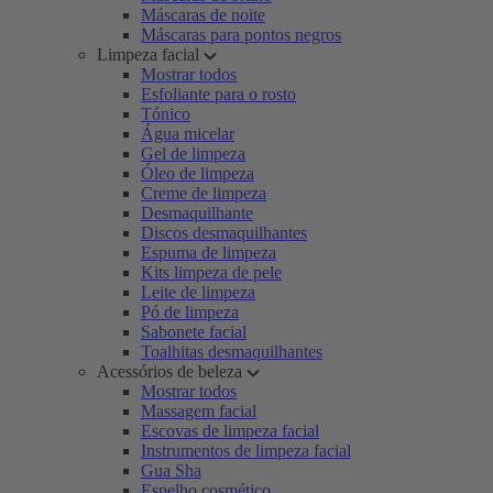
Máscaras de noite
Máscaras para pontos negros
Limpeza facial
Mostrar todos
Esfoliante para o rosto
Tónico
Água micelar
Gel de limpeza
Óleo de limpeza
Creme de limpeza
Desmaquilhante
Discos desmaquilhantes
Espuma de limpeza
Kits limpeza de pele
Leite de limpeza
Pó de limpeza
Sabonete facial
Toalhitas desmaquilhantes
Acessórios de beleza
Mostrar todos
Massagem facial
Escovas de limpeza facial
Instrumentos de limpeza facial
Gua Sha
Espelho cosmético