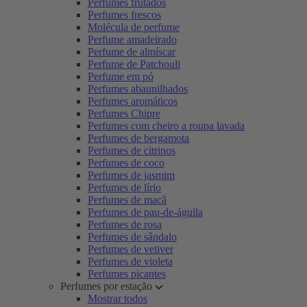
Perfumes frutados
Perfumes frescos
Molécula de perfume
Perfume amadeirado
Perfume de almíscar
Perfume de Patchouli
Perfume em pó
Perfumes abaunilhados
Perfumes aromáticos
Perfumes Chipre
Perfumes com cheiro a roupa lavada
Perfumes de bergamota
Perfumes de citrinos
Perfumes de coco
Perfumes de jasmim
Perfumes de lírio
Perfumes de maçã
Perfumes de pau-de-águila
Perfumes de rosa
Perfumes de sândalo
Perfumes de vetiver
Perfumes de violeta
Perfumes picantes
Perfumes por estação
Mostrar todos