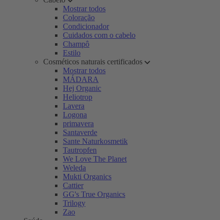
Mostrar todos
Coloração
Condicionador
Cuidados com o cabelo
Champô
Estilo
Cosméticos naturais certificados
Mostrar todos
MÁDARA
Hej Organic
Heliotrop
Lavera
Logona
primavera
Santaverde
Sante Naturkosmetik
Tautropfen
We Love The Planet
Weleda
Mukti Organics
Cattier
GG's True Organics
Trilogy
Zao