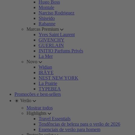
Hugo Boss
Montale
Narciso Rodriguez
Shiseido
Rabanne
Marcas Premium
Yves Saint Laurent
GIVENCHY
GUERLAIN
INITIO Parfums Privés
La Mer
Novo
Widian
IRÄYE
NEST NEW YORK
La Prairie
TYPEBEA
Promoções e best-sellers
☀️ Verão
Mostrar todos
Highlights
Travel Essentials
Tendências de beleza para o verão de 2026
Essenciais de verão para homem
Proteção solar