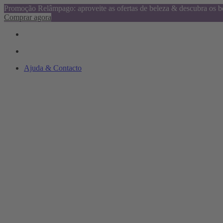
Promoção Relâmpago: aproveite as ofertas de beleza & descubra os be
Comprar agora
Ajuda & Contacto