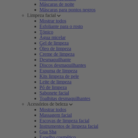
Máscaras de noite
Máscaras para pontos negros
Limpeza facial
Mostrar todos
Esfoliante para o rosto
Tónico
Água micelar
Gel de limpeza
Óleo de limpeza
Creme de limpeza
Desmaquilhante
Discos desmaquilhantes
Espuma de limpeza
Kits limpeza de pele
Leite de limpeza
Pó de limpeza
Sabonete facial
Toalhitas desmaquilhantes
Acessórios de beleza
Mostrar todos
Massagem facial
Escovas de limpeza facial
Instrumentos de limpeza facial
Gua Sha
Espelho cosmético