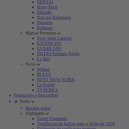
SENSAI
Hugo Boss
Montale
Narciso Rodriguez
Shiseido
Rabanne
Marcas Premium
Yves Saint Laurent
GIVENCHY
GUERLAIN
INITIO Parfums Privés
La Mer
Novo
Widian
IRÄYE
NEST NEW YORK
La Prairie
TYPEBEA
Promoções e best-sellers
☀️ Verão
Mostrar todos
Highlights
Travel Essentials
Tendências de beleza para o verão de 2026
Essenciais de verão para homem