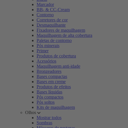
Marcador
BB- & CC-Cream
Contorno
Corretores de cor
Desmaquilhante
Fixadores de maquilhagem
Maquilhagem de alta cobertura
Paletas de contorno
Pós minerais
Primer
Produtos de cobertura
Acessórios
Maquilhagem anti-idade
Bronzeadores
Bases compactas
Bases em creme
Produtos de efeitos
Bases líquidas
Pós compactos
Pós soltos
Kits de maquilhagem
Olhos
Mostrar todos
Sombras
Máscaras de pestanas