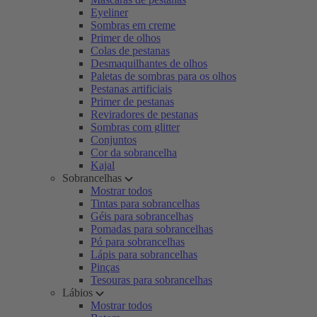
Eyeliner
Sombras em creme
Primer de olhos
Colas de pestanas
Desmaquilhantes de olhos
Paletas de sombras para os olhos
Pestanas artificiais
Primer de pestanas
Reviradores de pestanas
Sombras com glitter
Conjuntos
Cor da sobrancelha
Kajal
Sobrancelhas
Mostrar todos
Tintas para sobrancelhas
Géis para sobrancelhas
Pomadas para sobrancelhas
Pó para sobrancelhas
Lápis para sobrancelhas
Pinças
Tesouras para sobrancelhas
Lábios
Mostrar todos