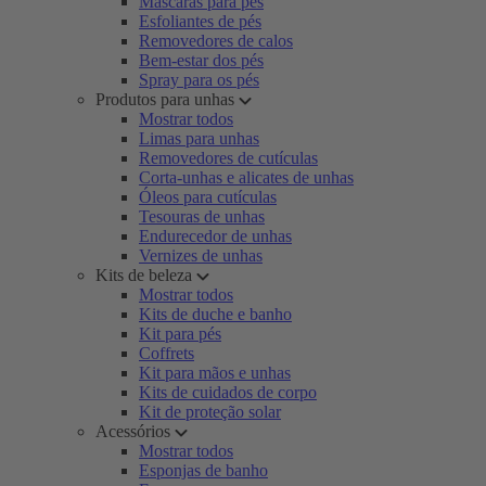
Máscaras para pés
Esfoliantes de pés
Removedores de calos
Bem-estar dos pés
Spray para os pés
Produtos para unhas
Mostrar todos
Limas para unhas
Removedores de cutículas
Corta-unhas e alicates de unhas
Óleos para cutículas
Tesouras de unhas
Endurecedor de unhas
Vernizes de unhas
Kits de beleza
Mostrar todos
Kits de duche e banho
Kit para pés
Coffrets
Kit para mãos e unhas
Kits de cuidados de corpo
Kit de proteção solar
Acessórios
Mostrar todos
Esponjas de banho