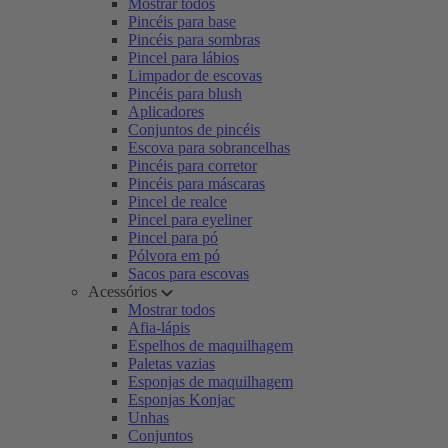
Mostrar todos
Pincéis para base
Pincéis para sombras
Pincel para lábios
Limpador de escovas
Pincéis para blush
Aplicadores
Conjuntos de pincéis
Escova para sobrancelhas
Pincéis para corretor
Pincéis para máscaras
Pincel de realce
Pincel para eyeliner
Pincel para pó
Pólvora em pó
Sacos para escovas
Acessórios
Mostrar todos
Afia-lápis
Espelhos de maquilhagem
Paletas vazias
Esponjas de maquilhagem
Esponjas Konjac
Unhas
Conjuntos