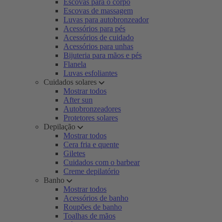
Escovas para o corpo
Escovas de massagem
Luvas para autobronzeador
Acessórios para pés
Acessórios de cuidado
Acessórios para unhas
Bijuteria para mãos e pés
Flanela
Luvas esfoliantes
Cuidados solares
Mostrar todos
After sun
Autobronzeadores
Protetores solares
Depilação
Mostrar todos
Cera fria e quente
Giletes
Cuidados com o barbear
Creme depilatório
Banho
Mostrar todos
Acessórios de banho
Roupões de banho
Toalhas de mãos