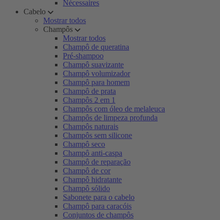
Nécessaires
Cabelo
Mostrar todos
Champôs
Mostrar todos
Champô de queratina
Pré-shampoo
Champô suavizante
Champô volumizador
Champô para homem
Champô de prata
Champôs 2 em 1
Champôs com óleo de melaleuca
Champôs de limpeza profunda
Champôs naturais
Champôs sem silicone
Champô seco
Champô anti-caspa
Champô de reparação
Champô de cor
Champô hidratante
Champô sólido
Sabonete para o cabelo
Champô para caracóis
Conjuntos de champôs