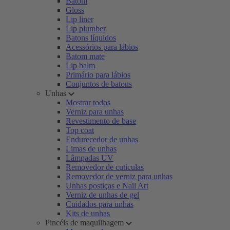
Batom
Gloss
Lip liner
Lip plumber
Batons líquidos
Acessórios para lábios
Batom mate
Lip balm
Primário para lábios
Conjuntos de batons
Unhas
Mostrar todos
Verniz para unhas
Revestimento de base
Top coat
Endurecedor de unhas
Limas de unhas
Lâmpadas UV
Removedor de cutículas
Removedor de verniz para unhas
Unhas postiças e Nail Art
Verniz de unhas de gel
Cuidados para unhas
Kits de unhas
Pincéis de maquilhagem