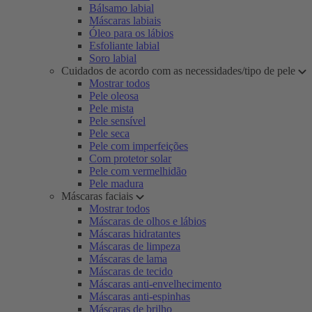
Bálsamo labial
Máscaras labiais
Óleo para os lábios
Esfoliante labial
Soro labial
Cuidados de acordo com as necessidades/tipo de pele
Mostrar todos
Pele oleosa
Pele mista
Pele sensível
Pele seca
Pele com imperfeições
Com protetor solar
Pele com vermelhidão
Pele madura
Máscaras faciais
Mostrar todos
Máscaras de olhos e lábios
Máscaras hidratantes
Máscaras de limpeza
Máscaras de lama
Máscaras de tecido
Máscaras anti-envelhecimento
Máscaras anti-espinhas
Máscaras de brilho