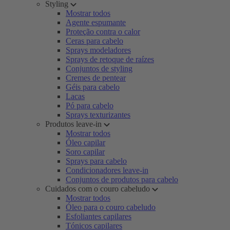
Styling
Mostrar todos
Agente espumante
Proteção contra o calor
Ceras para cabelo
Sprays modeladores
Sprays de retoque de raízes
Conjuntos de styling
Cremes de pentear
Géis para cabelo
Lacas
Pó para cabelo
Sprays texturizantes
Produtos leave-in
Mostrar todos
Óleo capilar
Soro capilar
Sprays para cabelo
Condicionadores leave-in
Conjuntos de produtos para cabelo
Cuidados com o couro cabeludo
Mostrar todos
Óleo para o couro cabeludo
Esfoliantes capilares
Tónicos capilares