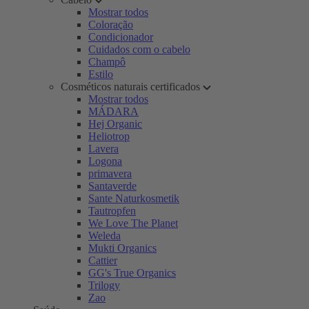
Mostrar todos
Coloração
Condicionador
Cuidados com o cabelo
Champô
Estilo
Cosméticos naturais certificados
Mostrar todos
MÁDARA
Hej Organic
Heliotrop
Lavera
Logona
primavera
Santaverde
Sante Naturkosmetik
Tautropfen
We Love The Planet
Weleda
Mukti Organics
Cattier
GG's True Organics
Trilogy
Zao