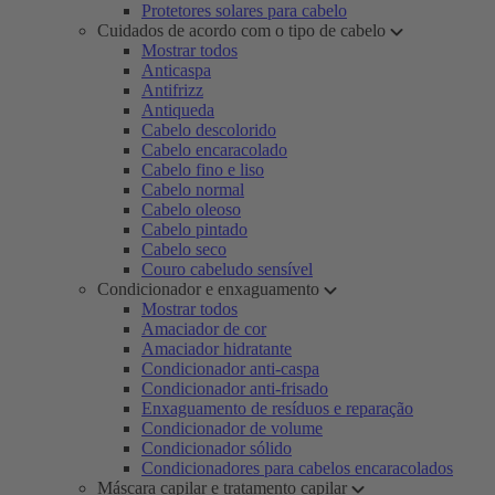
Protetores solares para cabelo
Cuidados de acordo com o tipo de cabelo
Mostrar todos
Anticaspa
Antifrizz
Antiqueda
Cabelo descolorido
Cabelo encaracolado
Cabelo fino e liso
Cabelo normal
Cabelo oleoso
Cabelo pintado
Cabelo seco
Couro cabeludo sensível
Condicionador e enxaguamento
Mostrar todos
Amaciador de cor
Amaciador hidratante
Condicionador anti-caspa
Condicionador anti-frisado
Enxaguamento de resíduos e reparação
Condicionador de volume
Condicionador sólido
Condicionadores para cabelos encaracolados
Máscara capilar e tratamento capilar