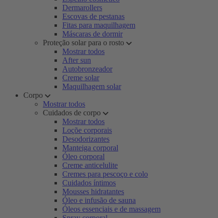
Dermarollers
Escovas de pestanas
Fitas para maquilhagem
Máscaras de dormir
Proteção solar para o rosto
Mostrar todos
After sun
Autobronzeador
Creme solar
Maquilhagem solar
Corpo
Mostrar todos
Cuidados de corpo
Mostrar todos
Loçõe corporais
Desodorizantes
Manteiga corporal
Óleo corporal
Creme anticelulite
Cremes para pescoço e colo
Cuidados íntimos
Mousses hidratantes
Óleo e infusão de sauna
Óleos essenciais e de massagem
Spray corporal