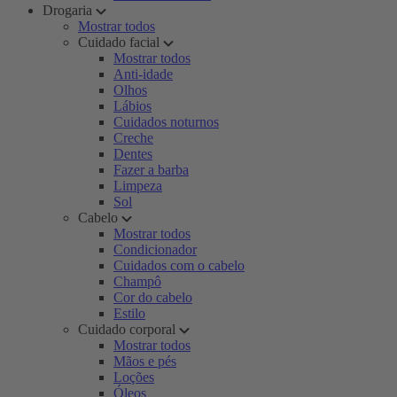
Drogaria
Mostrar todos
Cuidado facial
Mostrar todos
Anti-idade
Olhos
Lábios
Cuidados noturnos
Creche
Dentes
Fazer a barba
Limpeza
Sol
Cabelo
Mostrar todos
Condicionador
Cuidados com o cabelo
Champô
Cor do cabelo
Estilo
Cuidado corporal
Mostrar todos
Mãos e pés
Loções
Óleos