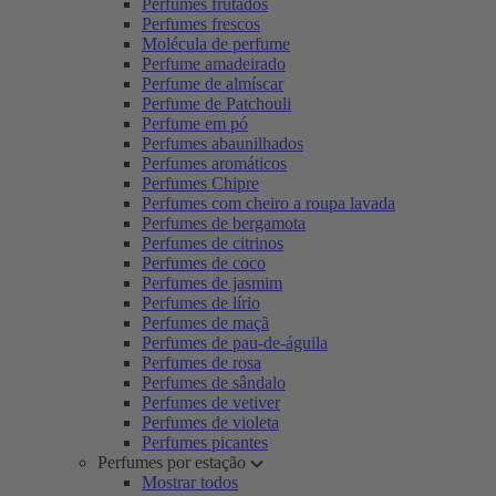
Perfumes frutados
Perfumes frescos
Molécula de perfume
Perfume amadeirado
Perfume de almíscar
Perfume de Patchouli
Perfume em pó
Perfumes abaunilhados
Perfumes aromáticos
Perfumes Chipre
Perfumes com cheiro a roupa lavada
Perfumes de bergamota
Perfumes de citrinos
Perfumes de coco
Perfumes de jasmim
Perfumes de lírio
Perfumes de maçã
Perfumes de pau-de-águila
Perfumes de rosa
Perfumes de sândalo
Perfumes de vetiver
Perfumes de violeta
Perfumes picantes
Perfumes por estação
Mostrar todos