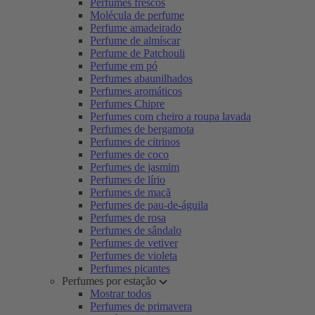
Perfumes frescos
Molécula de perfume
Perfume amadeirado
Perfume de almíscar
Perfume de Patchouli
Perfume em pó
Perfumes abaunilhados
Perfumes aromáticos
Perfumes Chipre
Perfumes com cheiro a roupa lavada
Perfumes de bergamota
Perfumes de citrinos
Perfumes de coco
Perfumes de jasmim
Perfumes de lírio
Perfumes de maçã
Perfumes de pau-de-águila
Perfumes de rosa
Perfumes de sândalo
Perfumes de vetiver
Perfumes de violeta
Perfumes picantes
Perfumes por estação
Mostrar todos
Perfumes de primavera