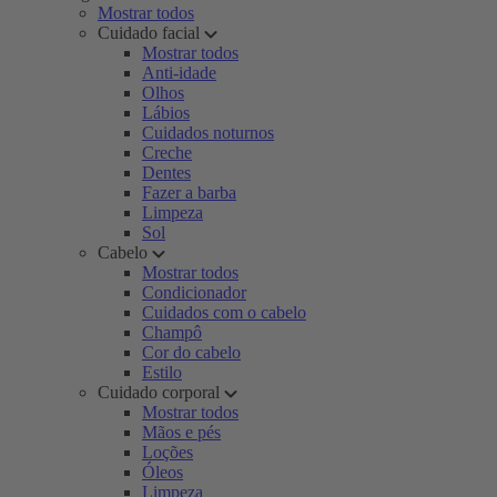
Mostrar todos
Cuidado facial
Mostrar todos
Anti-idade
Olhos
Lábios
Cuidados noturnos
Creche
Dentes
Fazer a barba
Limpeza
Sol
Cabelo
Mostrar todos
Condicionador
Cuidados com o cabelo
Champô
Cor do cabelo
Estilo
Cuidado corporal
Mostrar todos
Mãos e pés
Loções
Óleos
Limpeza