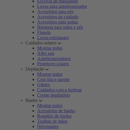
Escovas de massagem
Luvas para autobronzeador
Acessórios para pés
Acessórios de cuidado
Acessórios para unhas
Bijuteria para mãos e pés
Flanela
Luvas esfoliantes
Cuidados solares
Mostrar todos
After sun
Autobronzeadores
Protetores solares
Depilação
Mostrar todos
Cera fria e quente
Giletes
Cuidados com o barbear
Creme depilatório
Banho
Mostrar todos
Acessórios de banho
Roupões de banho
Toalhas de mãos
Nécessaires