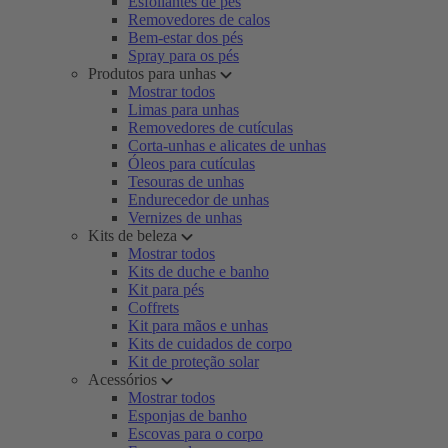
Esfoliantes de pés
Removedores de calos
Bem-estar dos pés
Spray para os pés
Produtos para unhas
Mostrar todos
Limas para unhas
Removedores de cutículas
Corta-unhas e alicates de unhas
Óleos para cutículas
Tesouras de unhas
Endurecedor de unhas
Vernizes de unhas
Kits de beleza
Mostrar todos
Kits de duche e banho
Kit para pés
Coffrets
Kit para mãos e unhas
Kits de cuidados de corpo
Kit de proteção solar
Acessórios
Mostrar todos
Esponjas de banho
Escovas para o corpo