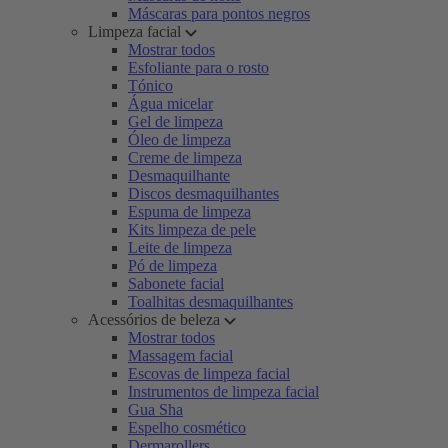
Máscaras para pontos negros
Limpeza facial
Mostrar todos
Esfoliante para o rosto
Tónico
Água micelar
Gel de limpeza
Óleo de limpeza
Creme de limpeza
Desmaquilhante
Discos desmaquilhantes
Espuma de limpeza
Kits limpeza de pele
Leite de limpeza
Pó de limpeza
Sabonete facial
Toalhitas desmaquilhantes
Acessórios de beleza
Mostrar todos
Massagem facial
Escovas de limpeza facial
Instrumentos de limpeza facial
Gua Sha
Espelho cosmético
Dermarollers