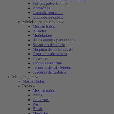
Frascos pulverizadores
Acessórios
Caracóis sem calor
Grampos de cabelo
Modeladores de cabelo
Mostrar todos
Alisador
Modeladores
Rolos quentes para cabelo
Secadores de cabelo
Máquina de cortar cabelo
Capas de cabeleireiro
Difusores
Escovas secadoras
Tesouras de cabeleireiro
Tesouras de desbaste
Maquilhagem
Mostrar todos
Rosto
Mostrar todos
Bases
Corretores
Pós
Blush
Marcador