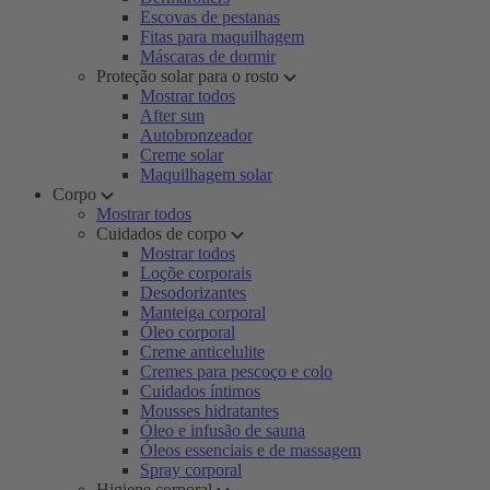
Escovas de pestanas
Fitas para maquilhagem
Máscaras de dormir
Proteção solar para o rosto
Mostrar todos
After sun
Autobronzeador
Creme solar
Maquilhagem solar
Corpo
Mostrar todos
Cuidados de corpo
Mostrar todos
Loçõe corporais
Desodorizantes
Manteiga corporal
Óleo corporal
Creme anticelulite
Cremes para pescoço e colo
Cuidados íntimos
Mousses hidratantes
Óleo e infusão de sauna
Óleos essenciais e de massagem
Spray corporal
Higiene corporal