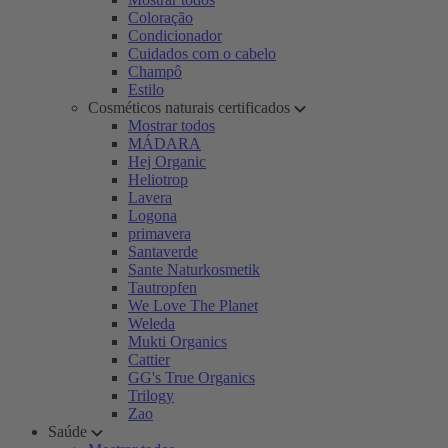
Coloração
Condicionador
Cuidados com o cabelo
Champô
Estilo
Cosméticos naturais certificados
Mostrar todos
MÁDARA
Hej Organic
Heliotrop
Lavera
Logona
primavera
Santaverde
Sante Naturkosmetik
Tautropfen
We Love The Planet
Weleda
Mukti Organics
Cattier
GG's True Organics
Trilogy
Zao
Saúde