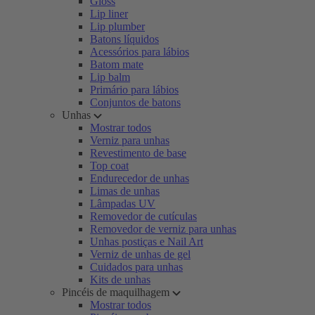
Gloss
Lip liner
Lip plumber
Batons líquidos
Acessórios para lábios
Batom mate
Lip balm
Primário para lábios
Conjuntos de batons
Unhas
Mostrar todos
Verniz para unhas
Revestimento de base
Top coat
Endurecedor de unhas
Limas de unhas
Lâmpadas UV
Removedor de cutículas
Removedor de verniz para unhas
Unhas postiças e Nail Art
Verniz de unhas de gel
Cuidados para unhas
Kits de unhas
Pincéis de maquilhagem
Mostrar todos