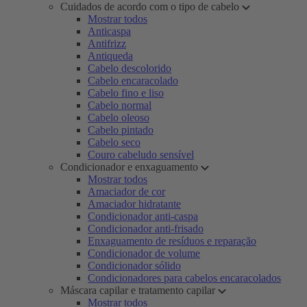
Cuidados de acordo com o tipo de cabelo
Mostrar todos
Anticaspa
Antifrizz
Antiqueda
Cabelo descolorido
Cabelo encaracolado
Cabelo fino e liso
Cabelo normal
Cabelo oleoso
Cabelo pintado
Cabelo seco
Couro cabeludo sensível
Condicionador e enxaguamento
Mostrar todos
Amaciador de cor
Amaciador hidratante
Condicionador anti-caspa
Condicionador anti-frisado
Enxaguamento de resíduos e reparação
Condicionador de volume
Condicionador sólido
Condicionadores para cabelos encaracolados
Máscara capilar e tratamento capilar
Mostrar todos