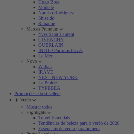
Hugo Boss
Montale
Narciso Rodriguez
Shiseido
Rabanne
Marcas Premium
Yves Saint Laurent
GIVENCHY
GUERLAIN
INITIO Parfums Privés
La Mer
Novo
Widian
IRÄYE
NEST NEW YORK
La Prairie
TYPEBEA
Promoções e best-sellers
☀️ Verão
Mostrar todos
Highlights
Travel Essentials
Tendências de beleza para o verão de 2026
Essenciais de verão para homem
Proteção solar