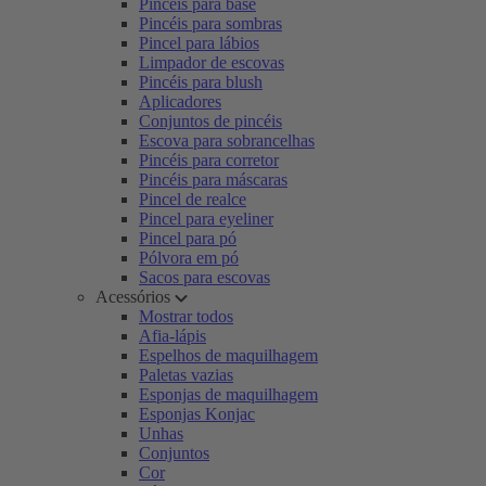
Pincéis para base
Pincéis para sombras
Pincel para lábios
Limpador de escovas
Pincéis para blush
Aplicadores
Conjuntos de pincéis
Escova para sobrancelhas
Pincéis para corretor
Pincéis para máscaras
Pincel de realce
Pincel para eyeliner
Pincel para pó
Pólvora em pó
Sacos para escovas
Acessórios
Mostrar todos
Afia-lápis
Espelhos de maquilhagem
Paletas vazias
Esponjas de maquilhagem
Esponjas Konjac
Unhas
Conjuntos
Cor