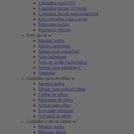
Cuidados com Q10
Cuidados faciais 24 horas
Cuidados faciais sem parabenos
Kits cuidados com o rosto
Máscaras faciais
Pescoço e decote
Soro facial
Mostrar todos
Sérum antirrugas
Sérum com colagénio
Soro hidratante
Soro de ácido hialurónico
Sérum com vitamina C
Ampolas
Cuidados para os olhos
Mostrar todos
Sérum para sobrancelhas
Creme de olhos
Máscaras de olhos
Sérum para olhos
Soro para pestanas
Gel para os olhos
Cuidados com os lábios
Mostrar todos
Bálsamo labial