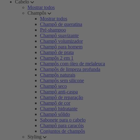
Cabelo
Mostrar todos
Champôs
Mostrar todos
Champô de queratina
Pré-shampoo
Champô suavizante
Champô volumizador
Champô para homem
Champô de prata
Champôs 2 em 1
Champôs com óleo de melaleuca
Champôs de limpeza profunda
Champôs naturais
Champôs sem silicone
Champô seco
Champô anti-caspa
Champô de reparação
Champô de cor
Champô hidratante
Champô sólido
Sabonete para o cabelo
Champô para caracóis
Conjuntos de champôs
Styling