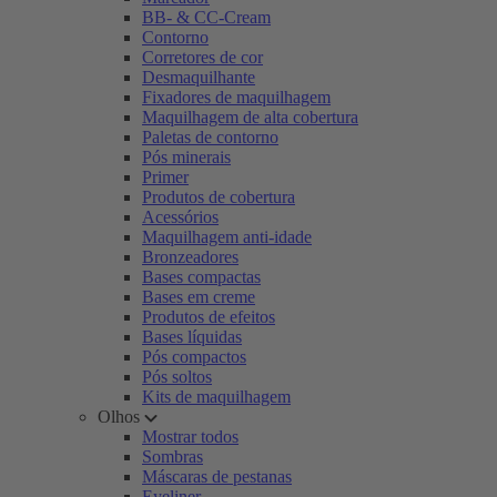
BB- & CC-Cream
Contorno
Corretores de cor
Desmaquilhante
Fixadores de maquilhagem
Maquilhagem de alta cobertura
Paletas de contorno
Pós minerais
Primer
Produtos de cobertura
Acessórios
Maquilhagem anti-idade
Bronzeadores
Bases compactas
Bases em creme
Produtos de efeitos
Bases líquidas
Pós compactos
Pós soltos
Kits de maquilhagem
Olhos
Mostrar todos
Sombras
Máscaras de pestanas
Eyeliner