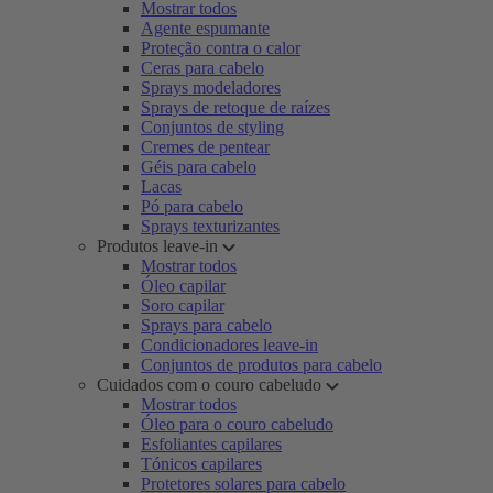
Mostrar todos
Agente espumante
Proteção contra o calor
Ceras para cabelo
Sprays modeladores
Sprays de retoque de raízes
Conjuntos de styling
Cremes de pentear
Géis para cabelo
Lacas
Pó para cabelo
Sprays texturizantes
Produtos leave-in
Mostrar todos
Óleo capilar
Soro capilar
Sprays para cabelo
Condicionadores leave-in
Conjuntos de produtos para cabelo
Cuidados com o couro cabeludo
Mostrar todos
Óleo para o couro cabeludo
Esfoliantes capilares
Tónicos capilares
Protetores solares para cabelo