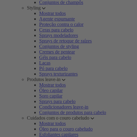
Conjuntos de champôs
Styling
Mostrar todos
Agente espumante
Proteção contra o calor
Ceras para cabelo
Sprays modeladores
Sprays de retoque de raízes
Conjuntos de styling
Cremes de pentear
Géis para cabelo
Lacas
Pó para cabelo
Sprays texturizantes
Produtos leave-in
Mostrar todos
Óleo capilar
Soro capilar
Sprays para cabelo
Condicionadores leave-in
Conjuntos de produtos para cabelo
Cuidados com o couro cabeludo
Mostrar todos
Óleo para o couro cabeludo
Esfoliantes capilares