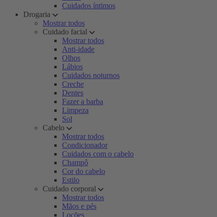
Cuidados íntimos
Drogaria
Mostrar todos
Cuidado facial
Mostrar todos
Anti-idade
Olhos
Lábios
Cuidados noturnos
Creche
Dentes
Fazer a barba
Limpeza
Sol
Cabelo
Mostrar todos
Condicionador
Cuidados com o cabelo
Champô
Cor do cabelo
Estilo
Cuidado corporal
Mostrar todos
Mãos e pés
Loções