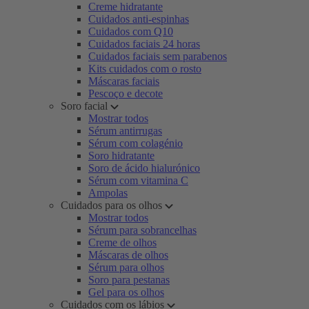
Creme hidratante
Cuidados anti-espinhas
Cuidados com Q10
Cuidados faciais 24 horas
Cuidados faciais sem parabenos
Kits cuidados com o rosto
Máscaras faciais
Pescoço e decote
Soro facial
Mostrar todos
Sérum antirrugas
Sérum com colagénio
Soro hidratante
Soro de ácido hialurónico
Sérum com vitamina C
Ampolas
Cuidados para os olhos
Mostrar todos
Sérum para sobrancelhas
Creme de olhos
Máscaras de olhos
Sérum para olhos
Soro para pestanas
Gel para os olhos
Cuidados com os lábios