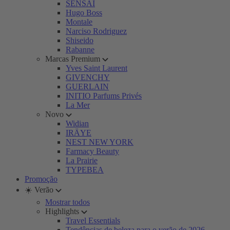
SENSAI
Hugo Boss
Montale
Narciso Rodriguez
Shiseido
Rabanne
Marcas Premium
Yves Saint Laurent
GIVENCHY
GUERLAIN
INITIO Parfums Privés
La Mer
Novo
Widian
IRÄYE
NEST NEW YORK
Farmacy Beauty
La Prairie
TYPEBEA
Promoção
☀️ Verão
Mostrar todos
Highlights
Travel Essentials
Tendências de beleza para o verão de 2026