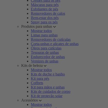
Cremes para os pés
Máscaras para pés
Esfoliantes de pés
Removedores de calos
Bem-estar dos pés
Spray para os pés
Produtos para unhas
Mostrar todos
Limas para unhas
Removedores de cutículas
Corta-unhas e alicates de unhas
Óleos para cutículas
Tesouras de unhas
Endurecedor de unhas
Vernizes de unhas
Kits de beleza
Mostrar todos
Kits de duche e banho
Kit para pés
Coffrets
Kit para mãos e unhas
Kits de cuidados de corpo
Kit de proteção solar
Acessórios
Mostrar todos