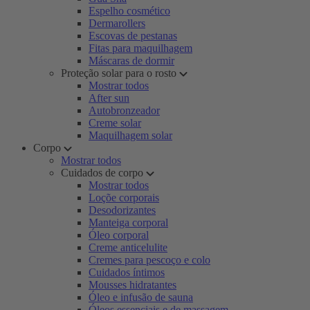
Espelho cosmético
Dermarollers
Escovas de pestanas
Fitas para maquilhagem
Máscaras de dormir
Proteção solar para o rosto
Mostrar todos
After sun
Autobronzeador
Creme solar
Maquilhagem solar
Corpo
Mostrar todos
Cuidados de corpo
Mostrar todos
Loçõe corporais
Desodorizantes
Manteiga corporal
Óleo corporal
Creme anticelulite
Cremes para pescoço e colo
Cuidados íntimos
Mousses hidratantes
Óleo e infusão de sauna
Óleos essenciais e de massagem