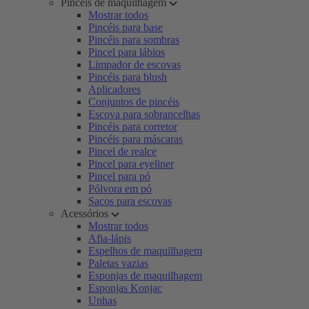
Pincéis de maquilhagem
Mostrar todos
Pincéis para base
Pincéis para sombras
Pincel para lábios
Limpador de escovas
Pincéis para blush
Aplicadores
Conjuntos de pincéis
Escova para sobrancelhas
Pincéis para corretor
Pincéis para máscaras
Pincel de realce
Pincel para eyeliner
Pincel para pó
Pólvora em pó
Sacos para escovas
Acessórios
Mostrar todos
Afia-lápis
Espelhos de maquilhagem
Paletas vazias
Esponjas de maquilhagem
Esponjas Konjac
Unhas