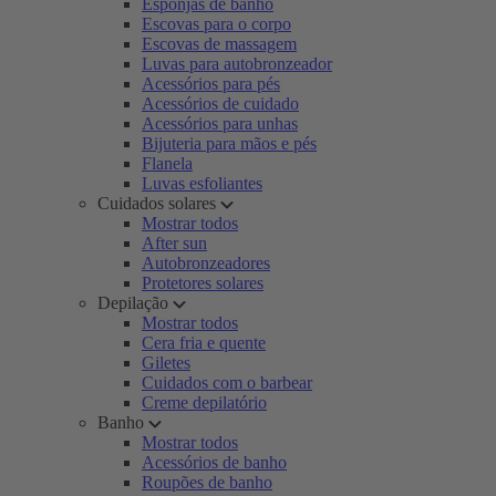
Esponjas de banho
Escovas para o corpo
Escovas de massagem
Luvas para autobronzeador
Acessórios para pés
Acessórios de cuidado
Acessórios para unhas
Bijuteria para mãos e pés
Flanela
Luvas esfoliantes
Cuidados solares
Mostrar todos
After sun
Autobronzeadores
Protetores solares
Depilação
Mostrar todos
Cera fria e quente
Giletes
Cuidados com o barbear
Creme depilatório
Banho
Mostrar todos
Acessórios de banho
Roupões de banho