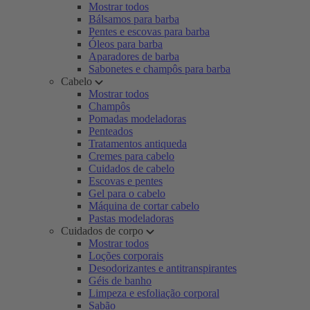
Mostrar todos
Bálsamos para barba
Pentes e escovas para barba
Óleos para barba
Aparadores de barba
Sabonetes e champôs para barba
Cabelo
Mostrar todos
Champôs
Pomadas modeladoras
Penteados
Tratamentos antiqueda
Cremes para cabelo
Cuidados de cabelo
Escovas e pentes
Gel para o cabelo
Máquina de cortar cabelo
Pastas modeladoras
Cuidados de corpo
Mostrar todos
Loções corporais
Desodorizantes e antitranspirantes
Géis de banho
Limpeza e esfoliação corporal
Sabão