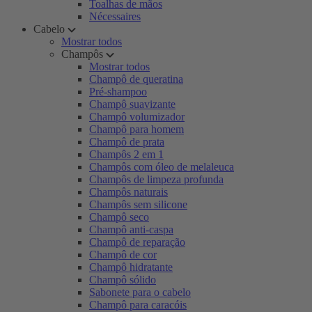
Toalhas de mãos
Nécessaires
Cabelo
Mostrar todos
Champôs
Mostrar todos
Champô de queratina
Pré-shampoo
Champô suavizante
Champô volumizador
Champô para homem
Champô de prata
Champôs 2 em 1
Champôs com óleo de melaleuca
Champôs de limpeza profunda
Champôs naturais
Champôs sem silicone
Champô seco
Champô anti-caspa
Champô de reparação
Champô de cor
Champô hidratante
Champô sólido
Sabonete para o cabelo
Champô para caracóis