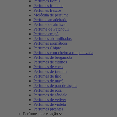
Perfumes florais
Perfumes frutados
Perfumes frescos
Molécula de perfume
Perfume amadeirado
Perfume de almíscar
Perfume de Patchouli
Perfume em pó
Perfumes abaunilhados
Perfumes aromáticos
Perfumes Chipre
Perfumes com cheiro a roupa lavada
Perfumes de bergamota
Perfumes de citrinos
Perfumes de coco
Perfumes de jasmim
Perfumes de lírio
Perfumes de maçã
Perfumes de pau-de-águila
Perfumes de rosa
Perfumes de sândalo
Perfumes de vetiver
Perfumes de violeta
Perfumes picantes
Perfumes por estação