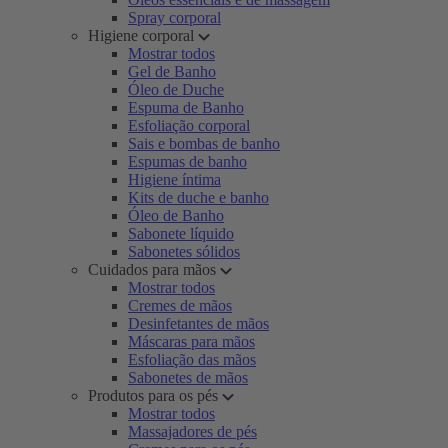
Spray corporal
Higiene corporal
Mostrar todos
Gel de Banho
Óleo de Duche
Espuma de Banho
Esfoliação corporal
Sais e bombas de banho
Espumas de banho
Higiene íntima
Kits de duche e banho
Óleo de Banho
Sabonete líquido
Sabonetes sólidos
Cuidados para mãos
Mostrar todos
Cremes de mãos
Desinfetantes de mãos
Máscaras para mãos
Esfoliação das mãos
Sabonetes de mãos
Produtos para os pés
Mostrar todos
Massajadores de pés