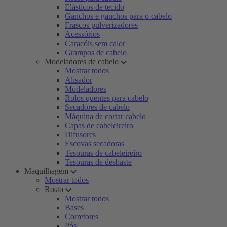
Elásticos de tecido
Ganchos e ganchos para o cabelo
Frascos pulverizadores
Acessórios
Caracóis sem calor
Grampos de cabelo
Modeladores de cabelo
Mostrar todos
Alisador
Modeladores
Rolos quentes para cabelo
Secadores de cabelo
Máquina de cortar cabelo
Capas de cabeleireiro
Difusores
Escovas secadoras
Tesouras de cabeleireiro
Tesouras de desbaste
Maquilhagem
Mostrar todos
Rosto
Mostrar todos
Bases
Corretores
Pós