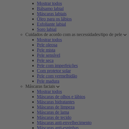
Mostrar todos
Bálsamo labial
Máscaras labiais
Óleo para os lábios
Esfoliante labial
Soro labial
Cuidados de acordo com as necessidades/tipo de pele
Mostrar todos
Pele oleosa
Pele mista
Pele sensível
Pele seca
Pele com imperfeições
Com protetor solar
Pele com vermelhidão
Pele madura
Máscaras faciais
Mostrar todos
Máscaras de olhos e lábios
Máscaras hidratantes
Máscaras de limpeza
Máscaras de lama
Máscaras de tecido
Máscaras anti-envelhecimento
Máscaras anti-espinhas