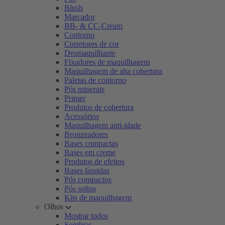
Blush
Marcador
BB- & CC-Cream
Contorno
Corretores de cor
Desmaquilhante
Fixadores de maquilhagem
Maquilhagem de alta cobertura
Paletas de contorno
Pós minerais
Primer
Produtos de cobertura
Acessórios
Maquilhagem anti-idade
Bronzeadores
Bases compactas
Bases em creme
Produtos de efeitos
Bases líquidas
Pós compactos
Pós soltos
Kits de maquilhagem
Olhos
Mostrar todos
Sombras