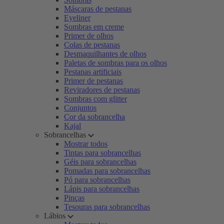
Máscaras de pestanas
Eyeliner
Sombras em creme
Primer de olhos
Colas de pestanas
Desmaquilhantes de olhos
Paletas de sombras para os olhos
Pestanas artificiais
Primer de pestanas
Reviradores de pestanas
Sombras com glitter
Conjuntos
Cor da sobrancelha
Kajal
Sobrancelhas
Mostrar todos
Tintas para sobrancelhas
Géis para sobrancelhas
Pomadas para sobrancelhas
Pó para sobrancelhas
Lápis para sobrancelhas
Pinças
Tesouras para sobrancelhas
Lábios