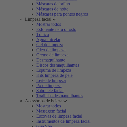
Máscaras de brilho
Máscaras de noite
Máscaras para pontos negros
Limpeza facial
Mostrar todos
Esfoliante para o rosto
Tónico
Água micelar
Gel de limpeza
Óleo de limpeza
Creme de limpeza
Desmaquilhante
Discos desmaquilhantes
Espuma de limpeza
Kits limpeza de pele
Leite de limpeza
Pó de limpeza
Sabonete facial
Toalhitas desmaquilhantes
Acessórios de beleza
Mostrar todos
Massagem facial
Escovas de limpeza facial
Instrumentos de limpeza facial
Gua Sha