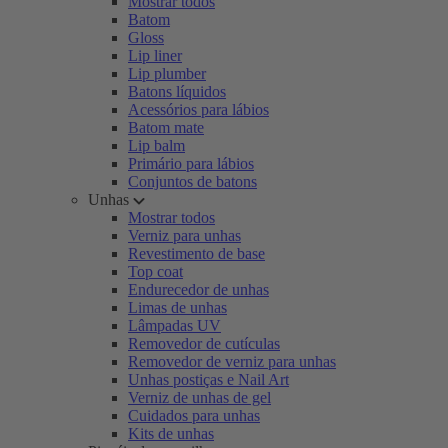
Mostrar todos
Batom
Gloss
Lip liner
Lip plumber
Batons líquidos
Acessórios para lábios
Batom mate
Lip balm
Primário para lábios
Conjuntos de batons
Unhas
Mostrar todos
Verniz para unhas
Revestimento de base
Top coat
Endurecedor de unhas
Limas de unhas
Lâmpadas UV
Removedor de cutículas
Removedor de verniz para unhas
Unhas postiças e Nail Art
Verniz de unhas de gel
Cuidados para unhas
Kits de unhas