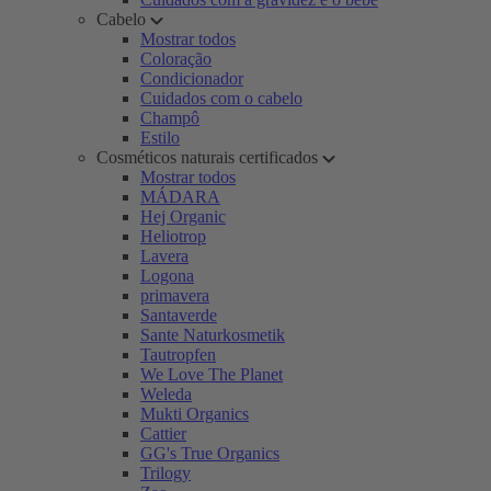
Cabelo
Mostrar todos
Coloração
Condicionador
Cuidados com o cabelo
Champô
Estilo
Cosméticos naturais certificados
Mostrar todos
MÁDARA
Hej Organic
Heliotrop
Lavera
Logona
primavera
Santaverde
Sante Naturkosmetik
Tautropfen
We Love The Planet
Weleda
Mukti Organics
Cattier
GG's True Organics
Trilogy