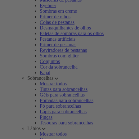
Eyeliner
Sombras em creme
Primer de olhos
Colas de pestanas
Desmaquilhantes de olhos
Paletas de sombras para os olhos
Pestanas artificiais
Primer de pestanas
Reviradores de pestanas
Sombras com glitter
Conjuntos
Cor da sobrancelha
Kajal
Sobrancelhas
Mostrar todos
Tintas para sobrancelhas
Géis para sobrancelhas
Pomadas para sobrancelhas
Pó para sobrancelhas
Lápis para sobrancelhas
Pinças
Tesouras para sobrancelhas
Lábios
Mostrar todos