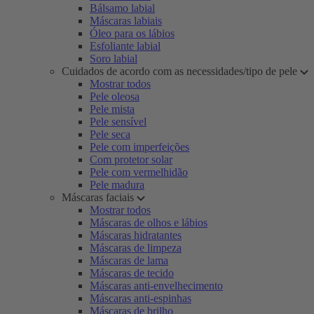
Bálsamo labial
Máscaras labiais
Óleo para os lábios
Esfoliante labial
Soro labial
Cuidados de acordo com as necessidades/tipo de pele
Mostrar todos
Pele oleosa
Pele mista
Pele sensível
Pele seca
Pele com imperfeições
Com protetor solar
Pele com vermelhidão
Pele madura
Máscaras faciais
Mostrar todos
Máscaras de olhos e lábios
Máscaras hidratantes
Máscaras de limpeza
Máscaras de lama
Máscaras de tecido
Máscaras anti-envelhecimento
Máscaras anti-espinhas
Máscaras de brilho