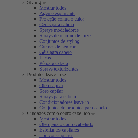
Styling
Mostrar todos
Agente espumante
Proteção contra o calor
Ceras para cabelo
Sprays modeladores
Sprays de retoque de raízes
Conjuntos de styling
Cremes de pentear
Géis para cabelo
Lacas
Pó para cabelo
Sprays texturizantes
Produtos leave-in
Mostrar todos
Óleo capilar
Soro capilar
Sprays para cabelo
Condicionadores leave-in
Conjuntos de produtos para cabelo
Cuidados com o couro cabeludo
Mostrar todos
Óleo para o couro cabeludo
Esfoliantes capilares
Tónicos capilares