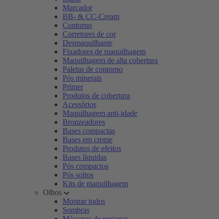
Marcador
BB- & CC-Cream
Contorno
Corretores de cor
Desmaquilhante
Fixadores de maquilhagem
Maquilhagem de alta cobertura
Paletas de contorno
Pós minerais
Primer
Produtos de cobertura
Acessórios
Maquilhagem anti-idade
Bronzeadores
Bases compactas
Bases em creme
Produtos de efeitos
Bases líquidas
Pós compactos
Pós soltos
Kits de maquilhagem
Olhos
Mostrar todos
Sombras
Máscaras de pestanas