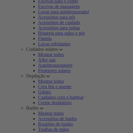
Escovas para o corpo
Escovas de massagem
Luvas para autobronzeador
Acessórios para pés
Acessórios de cuidado
Acessórios para unhas
Bijuteria para mãos e pés
Flanela
Luvas esfoliantes
Cuidados solares
Mostrar todos
After sun
Autobronzeadores
Protetores solares
Depilação
Mostrar todos
Cera fria e quente
Giletes
Cuidados com o barbear
Creme depilatório
Banho
Mostrar todos
Acessórios de banho
Roupões de banho
Toalhas de mãos