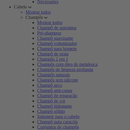
Nécessaires
Cabelo
Mostrar todos
Champôs
Mostrar todos
Champô de queratina
Pré-shampoo
Champô suavizante
Champô volumizador
Champô para homem
Champô de prata
Champôs 2 em 1
Champôs com óleo de melaleuca
Champôs de limpeza profunda
Champôs naturais
Champôs sem silicone
Champô seco
Champô anti-caspa
Champô de reparação
Champô de cor
Champô hidratante
Champô sólido
Sabonete para o cabelo
Champô para caracóis
Conjuntos de champôs