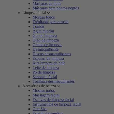
Máscaras de noite
Máscaras para pontos negros
Limpeza facial
Mostrar todos
Esfoliante para o rosto
Tónico
Água micelar
Gel de limpeza
Óleo de limpeza
Creme de limpeza
Desmaquilhante
Discos desmaquilhantes
Espuma de limpeza
Kits limpeza de pele
Leite de limpeza
Pó de limpeza
Sabonete facial
Toalhitas desmaquilhantes
Acessórios de beleza
Mostrar todos
Massagem facial
Escovas de limpeza facial
Instrumentos de limpeza facial
Gua Sha
Espelho cosmético