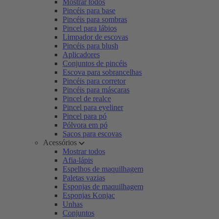
Mostrar todos
Pincéis para base
Pincéis para sombras
Pincel para lábios
Limpador de escovas
Pincéis para blush
Aplicadores
Conjuntos de pincéis
Escova para sobrancelhas
Pincéis para corretor
Pincéis para máscaras
Pincel de realce
Pincel para eyeliner
Pincel para pó
Pólvora em pó
Sacos para escovas
Acessórios
Mostrar todos
Afia-lápis
Espelhos de maquilhagem
Paletas vazias
Esponjas de maquilhagem
Esponjas Konjac
Unhas
Conjuntos