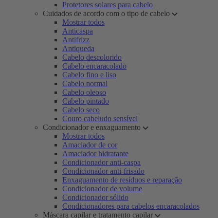
Protetores solares para cabelo
Cuidados de acordo com o tipo de cabelo
Mostrar todos
Anticaspa
Antifrizz
Antiqueda
Cabelo descolorido
Cabelo encaracolado
Cabelo fino e liso
Cabelo normal
Cabelo oleoso
Cabelo pintado
Cabelo seco
Couro cabeludo sensível
Condicionador e enxaguamento
Mostrar todos
Amaciador de cor
Amaciador hidratante
Condicionador anti-caspa
Condicionador anti-frisado
Enxaguamento de resíduos e reparação
Condicionador de volume
Condicionador sólido
Condicionadores para cabelos encaracolados
Máscara capilar e tratamento capilar