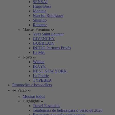
SENSAI
Hugo Boss
Montale
Narciso Rodriguez
Shiseido
Rabanne
Marcas Premium
Yves Saint Laurent
GIVENCHY
GUERLAIN
INITIO Parfums Privés
La Mer
Novo
Widian
IRÄYE
NEST NEW YORK
La Prairie
TYPEBEA
Promoções e best-sellers
☀️ Verão
Mostrar todos
Highlights
Travel Essentials
Tendências de beleza para o verão de 2026
Essenciais de verão para homem