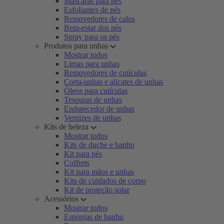
Máscaras para pés
Esfoliantes de pés
Removedores de calos
Bem-estar dos pés
Spray para os pés
Produtos para unhas
Mostrar todos
Limas para unhas
Removedores de cutículas
Corta-unhas e alicates de unhas
Óleos para cutículas
Tesouras de unhas
Endurecedor de unhas
Vernizes de unhas
Kits de beleza
Mostrar todos
Kits de duche e banho
Kit para pés
Coffrets
Kit para mãos e unhas
Kits de cuidados de corpo
Kit de proteção solar
Acessórios
Mostrar todos
Esponjas de banho