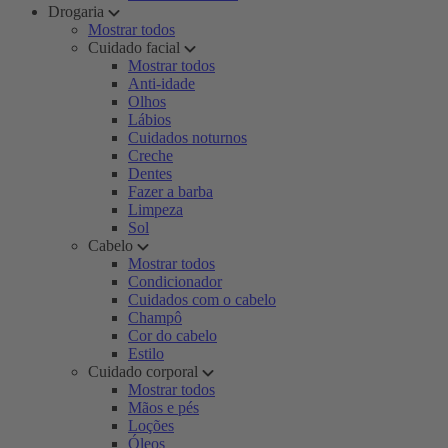
Drogaria
Mostrar todos
Cuidado facial
Mostrar todos
Anti-idade
Olhos
Lábios
Cuidados noturnos
Creche
Dentes
Fazer a barba
Limpeza
Sol
Cabelo
Mostrar todos
Condicionador
Cuidados com o cabelo
Champô
Cor do cabelo
Estilo
Cuidado corporal
Mostrar todos
Mãos e pés
Loções
Óleos