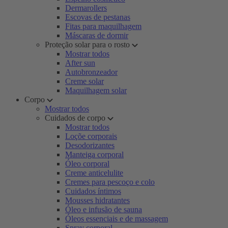
Dermarollers
Escovas de pestanas
Fitas para maquilhagem
Máscaras de dormir
Proteção solar para o rosto
Mostrar todos
After sun
Autobronzeador
Creme solar
Maquilhagem solar
Corpo
Mostrar todos
Cuidados de corpo
Mostrar todos
Loçõe corporais
Desodorizantes
Manteiga corporal
Óleo corporal
Creme anticelulite
Cremes para pescoço e colo
Cuidados íntimos
Mousses hidratantes
Óleo e infusão de sauna
Óleos essenciais e de massagem
Spray corporal