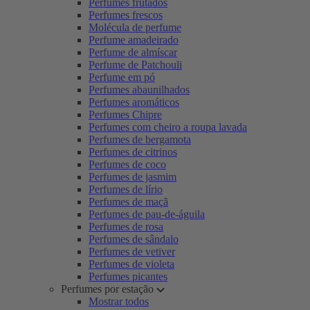
Perfumes frutados
Perfumes frescos
Molécula de perfume
Perfume amadeirado
Perfume de almíscar
Perfume de Patchouli
Perfume em pó
Perfumes abaunilhados
Perfumes aromáticos
Perfumes Chipre
Perfumes com cheiro a roupa lavada
Perfumes de bergamota
Perfumes de citrinos
Perfumes de coco
Perfumes de jasmim
Perfumes de lírio
Perfumes de maçã
Perfumes de pau-de-águila
Perfumes de rosa
Perfumes de sândalo
Perfumes de vetiver
Perfumes de violeta
Perfumes picantes
Perfumes por estação
Mostrar todos