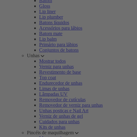
Batom
Gloss
Lip liner
Lip plumber
Batons líquidos
Acessórios para lábios
Batom mate
Lip balm
Primário para lábios
Conjuntos de batons
Unhas
Mostrar todos
Verniz para unhas
Revestimento de base
Top coat
Endurecedor de unhas
Limas de unhas
Lâmpadas UV
Removedor de cutículas
Removedor de verniz para unhas
Unhas postiças e Nail Art
Verniz de unhas de gel
Cuidados para unhas
Kits de unhas
Pincéis de maquilhagem