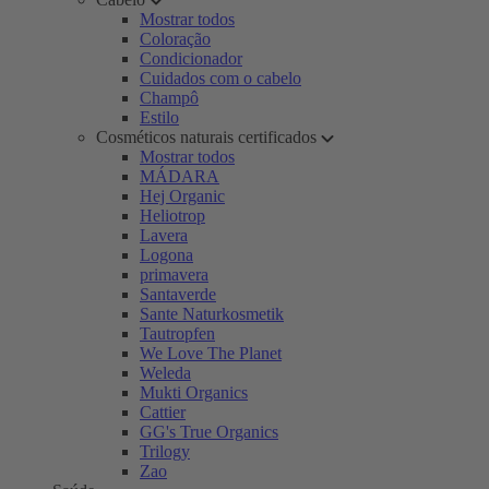
Mostrar todos
Coloração
Condicionador
Cuidados com o cabelo
Champô
Estilo
Cosméticos naturais certificados
Mostrar todos
MÁDARA
Hej Organic
Heliotrop
Lavera
Logona
primavera
Santaverde
Sante Naturkosmetik
Tautropfen
We Love The Planet
Weleda
Mukti Organics
Cattier
GG's True Organics
Trilogy
Zao