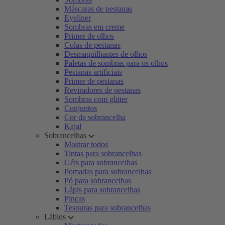
Máscaras de pestanas
Eyeliner
Sombras em creme
Primer de olhos
Colas de pestanas
Desmaquilhantes de olhos
Paletas de sombras para os olhos
Pestanas artificiais
Primer de pestanas
Reviradores de pestanas
Sombras com glitter
Conjuntos
Cor da sobrancelha
Kajal
Sobrancelhas
Mostrar todos
Tintas para sobrancelhas
Géis para sobrancelhas
Pomadas para sobrancelhas
Pó para sobrancelhas
Lápis para sobrancelhas
Pinças
Tesouras para sobrancelhas
Lábios