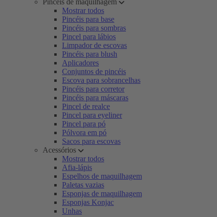
Pincéis de maquilhagem
Mostrar todos
Pincéis para base
Pincéis para sombras
Pincel para lábios
Limpador de escovas
Pincéis para blush
Aplicadores
Conjuntos de pincéis
Escova para sobrancelhas
Pincéis para corretor
Pincéis para máscaras
Pincel de realce
Pincel para eyeliner
Pincel para pó
Pólvora em pó
Sacos para escovas
Acessórios
Mostrar todos
Afia-lápis
Espelhos de maquilhagem
Paletas vazias
Esponjas de maquilhagem
Esponjas Konjac
Unhas