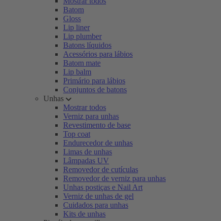
Mostrar todos
Batom
Gloss
Lip liner
Lip plumber
Batons líquidos
Acessórios para lábios
Batom mate
Lip balm
Primário para lábios
Conjuntos de batons
Unhas
Mostrar todos
Verniz para unhas
Revestimento de base
Top coat
Endurecedor de unhas
Limas de unhas
Lâmpadas UV
Removedor de cutículas
Removedor de verniz para unhas
Unhas postiças e Nail Art
Verniz de unhas de gel
Cuidados para unhas
Kits de unhas