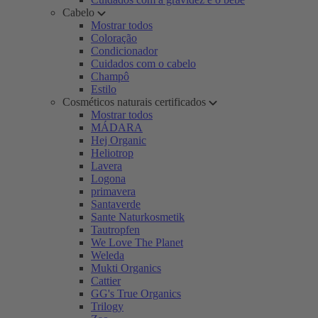
Cabelo
Mostrar todos
Coloração
Condicionador
Cuidados com o cabelo
Champô
Estilo
Cosméticos naturais certificados
Mostrar todos
MÁDARA
Hej Organic
Heliotrop
Lavera
Logona
primavera
Santaverde
Sante Naturkosmetik
Tautropfen
We Love The Planet
Weleda
Mukti Organics
Cattier
GG's True Organics
Trilogy