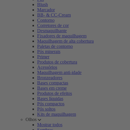
Blush
Marcador
BB- & CC-Cream
Contorno
Corretores de cor
Desmaquilhante
Fixadores de maquilhagem
Maquilhagem de alta cobertura
Paletas de contorno
Pós minerais
Primer
Produtos de cobertura
Acessórios
Maquilhagem anti-idade
Bronzeadores
Bases compactas
Bases em creme
Produtos de efeitos
Bases líquidas
Pós compactos
Pós soltos
Kits de maquilhagem
Olhos
Mostrar todos
Sombras