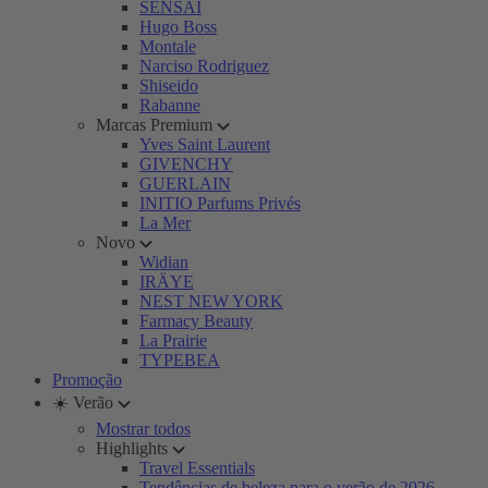
SENSAI
Hugo Boss
Montale
Narciso Rodriguez
Shiseido
Rabanne
Marcas Premium
Yves Saint Laurent
GIVENCHY
GUERLAIN
INITIO Parfums Privés
La Mer
Novo
Widian
IRÄYE
NEST NEW YORK
Farmacy Beauty
La Prairie
TYPEBEA
Promoção
☀️ Verão
Mostrar todos
Highlights
Travel Essentials
Tendências de beleza para o verão de 2026