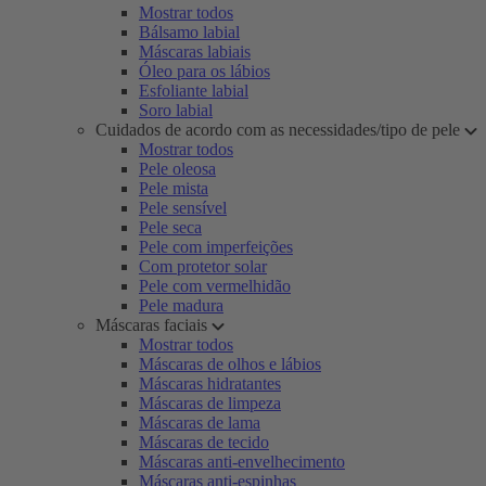
Mostrar todos
Bálsamo labial
Máscaras labiais
Óleo para os lábios
Esfoliante labial
Soro labial
Cuidados de acordo com as necessidades/tipo de pele
Mostrar todos
Pele oleosa
Pele mista
Pele sensível
Pele seca
Pele com imperfeições
Com protetor solar
Pele com vermelhidão
Pele madura
Máscaras faciais
Mostrar todos
Máscaras de olhos e lábios
Máscaras hidratantes
Máscaras de limpeza
Máscaras de lama
Máscaras de tecido
Máscaras anti-envelhecimento
Máscaras anti-espinhas