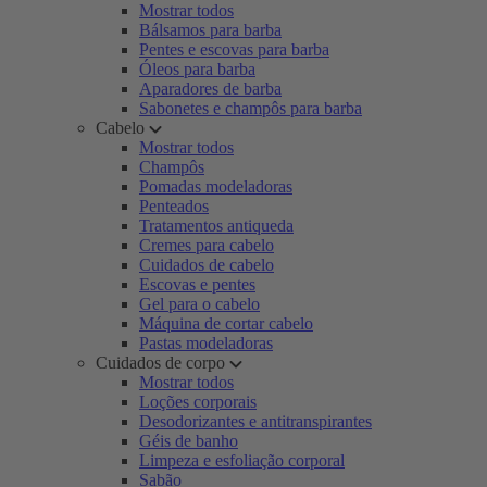
Mostrar todos
Bálsamos para barba
Pentes e escovas para barba
Óleos para barba
Aparadores de barba
Sabonetes e champôs para barba
Cabelo
Mostrar todos
Champôs
Pomadas modeladoras
Penteados
Tratamentos antiqueda
Cremes para cabelo
Cuidados de cabelo
Escovas e pentes
Gel para o cabelo
Máquina de cortar cabelo
Pastas modeladoras
Cuidados de corpo
Mostrar todos
Loções corporais
Desodorizantes e antitranspirantes
Géis de banho
Limpeza e esfoliação corporal
Sabão