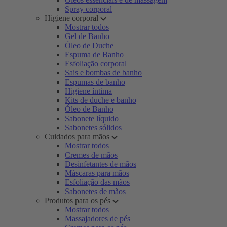
Spray corporal
Higiene corporal
Mostrar todos
Gel de Banho
Óleo de Duche
Espuma de Banho
Esfoliação corporal
Sais e bombas de banho
Espumas de banho
Higiene íntima
Kits de duche e banho
Óleo de Banho
Sabonete líquido
Sabonetes sólidos
Cuidados para mãos
Mostrar todos
Cremes de mãos
Desinfetantes de mãos
Máscaras para mãos
Esfoliação das mãos
Sabonetes de mãos
Produtos para os pés
Mostrar todos
Massajadores de pés