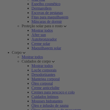
Espelho cosmético
Dermarollers
Escovas de pestanas
Fitas para maquilhagem
Máscaras de dormir
Proteção solar para o rosto
Mostrar todos
After sun
Autobronzeador
Creme solar
Maquilhagem solar
Corpo
Mostrar todos
Cuidados de corpo
Mostrar todos
Loçõe corporais
Desodorizantes
Manteiga corporal
Óleo corporal
Creme anticelulite
Cremes para pescoço e colo
Cuidados íntimos
Mousses hidratantes
Óleo e infusão de sauna
Óleos essenciais e de massagem