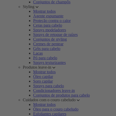
Conjuntos de champôs
Styling
Mostrar todos
Agente espumante
Proteção contra o calor
Ceras para cabelo
Sprays modeladores
Sprays de retoque de raízes
Conjuntos de styling
Cremes de pentear
Géis para cabelo
Lacas
Pó para cabelo
Sprays texturizantes
Produtos leave-in
Mostrar todos
Óleo capilar
Soro capilar
Sprays para cabelo
Condicionadores leave-in
Conjuntos de produtos para cabelo
Cuidados com o couro cabeludo
Mostrar todos
Óleo para o couro cabeludo
Esfoliantes capilares