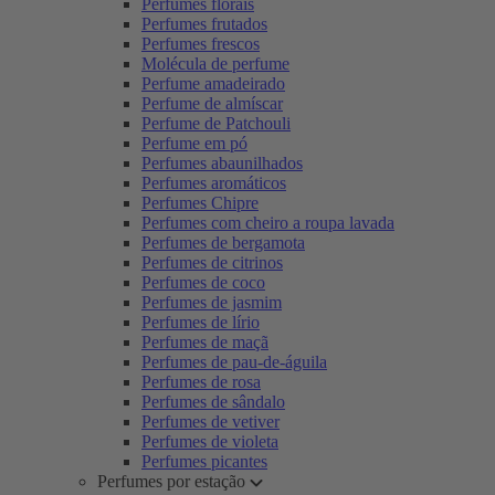
Perfumes florais
Perfumes frutados
Perfumes frescos
Molécula de perfume
Perfume amadeirado
Perfume de almíscar
Perfume de Patchouli
Perfume em pó
Perfumes abaunilhados
Perfumes aromáticos
Perfumes Chipre
Perfumes com cheiro a roupa lavada
Perfumes de bergamota
Perfumes de citrinos
Perfumes de coco
Perfumes de jasmim
Perfumes de lírio
Perfumes de maçã
Perfumes de pau-de-águila
Perfumes de rosa
Perfumes de sândalo
Perfumes de vetiver
Perfumes de violeta
Perfumes picantes
Perfumes por estação