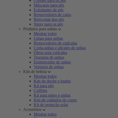
Cremes para os pés
Máscaras para pés
Esfoliantes de pés
Removedores de calos
Bem-estar dos pés
Spray para os pés
Produtos para unhas
Mostrar todos
Limas para unhas
Removedores de cutículas
Corta-unhas e alicates de unhas
Óleos para cutículas
Tesouras de unhas
Endurecedor de unhas
Vernizes de unhas
Kits de beleza
Mostrar todos
Kits de duche e banho
Kit para pés
Coffrets
Kit para mãos e unhas
Kits de cuidados de corpo
Kit de proteção solar
Acessórios
Mostrar todos