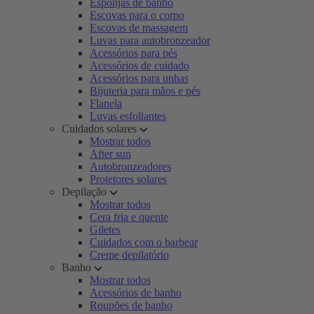
Esponjas de banho
Escovas para o corpo
Escovas de massagem
Luvas para autobronzeador
Acessórios para pés
Acessórios de cuidado
Acessórios para unhas
Bijuteria para mãos e pés
Flanela
Luvas esfoliantes
Cuidados solares
Mostrar todos
After sun
Autobronzeadores
Protetores solares
Depilação
Mostrar todos
Cera fria e quente
Giletes
Cuidados com o barbear
Creme depilatório
Banho
Mostrar todos
Acessórios de banho
Roupões de banho