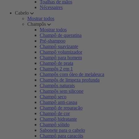
Toalhas de mãos
Nécessaires
Cabelo
Mostrar todos
Champôs
Mostrar todos
Champô de queratina
Pré-shampoo
Champô suavizante
Champô volumizador
Champô para homem
Champô de prata
Champôs 2 em 1
Champôs com óleo de melaleuca
Champôs de limpeza profunda
Champôs naturais
Champôs sem silicone
Champô seco
Champô anti-caspa
Champô de reparação
Champô de cor
Champô hidratante
Champô sólido
Sabonete para o cabelo
Champô para caracóis