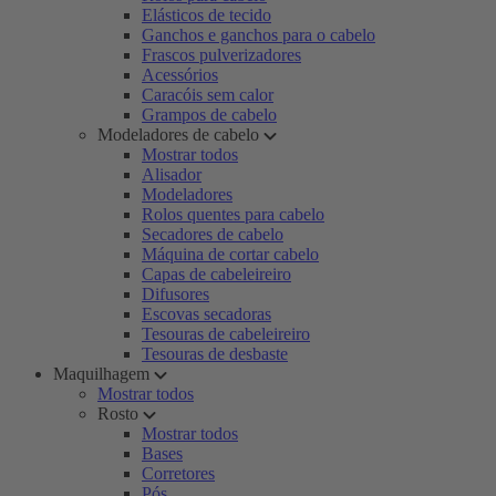
Elásticos de tecido
Ganchos e ganchos para o cabelo
Frascos pulverizadores
Acessórios
Caracóis sem calor
Grampos de cabelo
Modeladores de cabelo
Mostrar todos
Alisador
Modeladores
Rolos quentes para cabelo
Secadores de cabelo
Máquina de cortar cabelo
Capas de cabeleireiro
Difusores
Escovas secadoras
Tesouras de cabeleireiro
Tesouras de desbaste
Maquilhagem
Mostrar todos
Rosto
Mostrar todos
Bases
Corretores
Pós