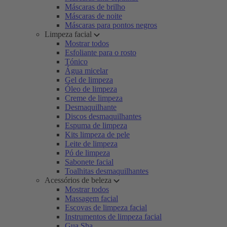
Máscaras de brilho
Máscaras de noite
Máscaras para pontos negros
Limpeza facial
Mostrar todos
Esfoliante para o rosto
Tónico
Água micelar
Gel de limpeza
Óleo de limpeza
Creme de limpeza
Desmaquilhante
Discos desmaquilhantes
Espuma de limpeza
Kits limpeza de pele
Leite de limpeza
Pó de limpeza
Sabonete facial
Toalhitas desmaquilhantes
Acessórios de beleza
Mostrar todos
Massagem facial
Escovas de limpeza facial
Instrumentos de limpeza facial
Gua Sha