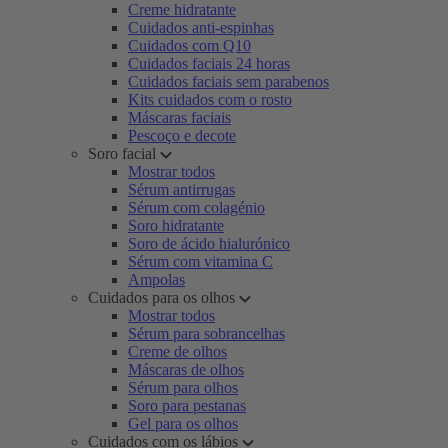
Creme hidratante
Cuidados anti-espinhas
Cuidados com Q10
Cuidados faciais 24 horas
Cuidados faciais sem parabenos
Kits cuidados com o rosto
Máscaras faciais
Pescoço e decote
Soro facial
Mostrar todos
Sérum antirrugas
Sérum com colagénio
Soro hidratante
Soro de ácido hialurónico
Sérum com vitamina C
Ampolas
Cuidados para os olhos
Mostrar todos
Sérum para sobrancelhas
Creme de olhos
Máscaras de olhos
Sérum para olhos
Soro para pestanas
Gel para os olhos
Cuidados com os lábios