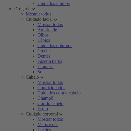
Cuidados íntimos
Drogaria
Mostrar todos
Cuidado facial
Mostrar todos
Anti-idade
Olhos
Lábios
Cuidados noturnos
Creche
Dentes
Fazer a barba
Limpeza
Sol
Cabelo
Mostrar todos
Condicionador
Cuidados com o cabelo
Champô
Cor do cabelo
Estilo
Cuidado corporal
Mostrar todos
Mãos e pés
Loções